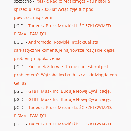
szczecho
-
Polskie Radio: Masłomęcz – tu historia
sprzed blisko 2000 lat wciąż żyje tuż pod
powierzchnią ziemi
J.G.D.
-
Tadeusz Pruss Mroziński: ŚCIEŻKI GWIAZD,
PISMA I PAMIĘCI
J.G.D.
-
Andromeda: Rosyjski intelektualista
sarkastycznie komentuje najnowsze rosyjskie klęski,
problemy i upokorzenia
J.G.D.
-
Kierunek Zdrowie: To nie cholesterol jest
problemem?! Wątroba kocha tłuszcz | dr Magdalena
Gallus
J.G.D.
-
GTBT: Musk Inc. Buduje Nową Cywilizację.
J.G.D.
-
GTBT: Musk Inc. Buduje Nową Cywilizację.
J.G.D.
-
Tadeusz Pruss Mroziński: ŚCIEŻKI GWIAZD,
PISMA I PAMIĘCI
J.G.D.
-
Tadeusz Pruss Mroziński: ŚCIEŻKI GWIAZD,