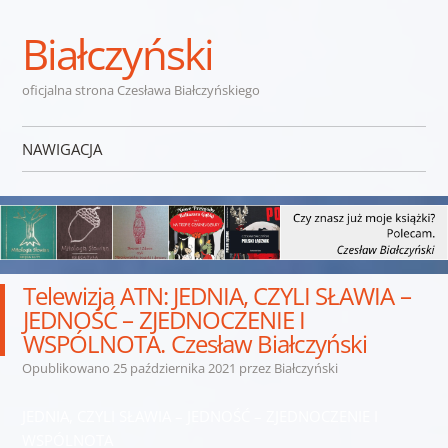
Białczyński
oficjalna strona Czesława Białczyńskiego
NAWIGACJA
Przejdź do treści
Telewizja ATN: JEDNIA, CZYLI SŁAWIA –
JEDNOŚĆ – ZJEDNOCZENIE I
WSPÓLNOTA. Czesław Białczyński
Opublikowano
25 października 2021
przez
Białczyński
JEDNIA, CZYLI SŁAWIA – JEDNOŚĆ – ZJEDNOCZENIE I
WSPÓLNOTA