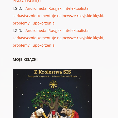
PISMA I PAMIĘCI
J.G.D.
-
Andromeda: Rosyjski intelektualista
sarkastycznie komentuje najnowsze rosyjskie klęski,
problemy i upokorzenia
J.G.D.
-
Andromeda: Rosyjski intelektualista
sarkastycznie komentuje najnowsze rosyjskie klęski,
problemy i upokorzenia
MOJE KSIĄŻKI