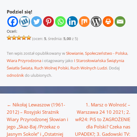
Podziel się!
Oceń:
(ocen:
5
, średnia:
5,00
z 5)
Ten wpis został opublikowany w
Słowianie
,
Społeczeństwo - Polska
,
Wiara Przyrodzona
i otagowany jako
I Starosłowiańska Świątynia
Światła Świata
,
Ruch Wolnej Polski
,
Ruch Wolnych Ludzi
. Dodaj
odnośnik
do ulubionych.
Nawigacja wpisu
←
Nikołaj Lewaszow (1961-
1. Marsz o Wolność –
2012) – Rosyjski Strażnik
Warszawa 24 10 2021; 2.
Wiary Przyrodzonej Słowian i
wR24: PiS to ZAGROŻENIE
jego „Skaz-Baj /Przekaz o
dla Polski? Czeka nas
Jasnym Sokole” i „Ostatniej
UPADEK?; 3. Gadowski TV: