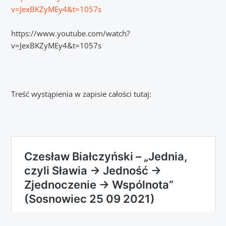
v=JexBKZyMEy4&t=1057s
https://www.youtube.com/watch?
v=JexBKZyMEy4&t=1057s
Treść wystąpienia w zapisie całości tutaj: