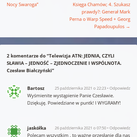
Nocy Swaroga”
Księga Chamów; 4. Szukasz
prawdy?: Generał Mark
Perna o Warp Speed + Georg
Papadoupulos
→
2 komentarze do “
Telewizja ATN: JEDNIA, CZYLI
SŁAWIA – JEDNOŚĆ – ZJEDNOCZENIE I WSPÓLNOTA.
Czesław Białczyński
”
Bartosz
25 października 2021 o 22:23
Odpowiedz
Wyśmienite wystąpienie Panie Czesławie.
Dziękuję. Powiedziane w puntk! I WYGRAMY!
jaskółka
26 października 2021 o 07:50
Odpowiedz
Polecam wszystkim , to ważne przesłanie dla nas