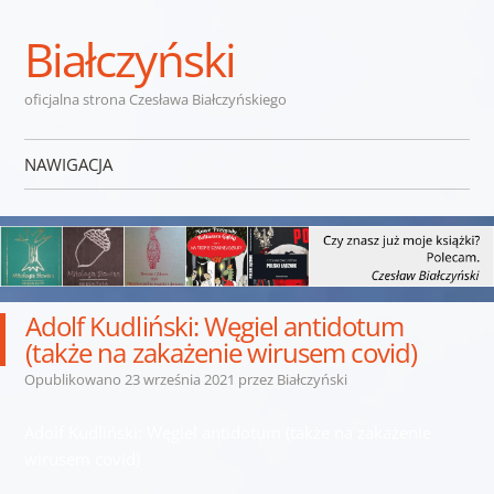
Białczyński
oficjalna strona Czesława Białczyńskiego
NAWIGACJA
Przejdź do treści
Adolf Kudliński: Węgiel antidotum
(także na zakażenie wirusem covid)
Opublikowano
23 września 2021
przez
Białczyński
Adolf Kudliński: Węgiel antidotum (także na zakażenie
wirusem covid)