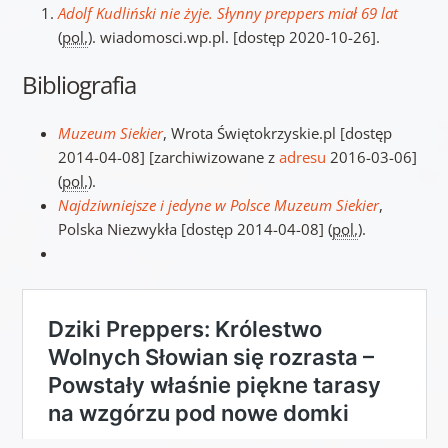
Adolf Kudliński nie żyje. Słynny preppers miał 69 lat
(
pol.
)
. wiadomosci.wp.pl. [dostęp 2020-10-26].
Bibliografia
Muzeum Siekier
, Wrota Świętokrzyskie.pl
[dostęp
2014-04-08]
[zarchiwizowane z
adresu
2016-03-06]
(
pol.
)
.
Najdziwniejsze i jedyne w Polsce Muzeum Siekier
,
Polska Niezwykła
[dostęp 2014-04-08]
(
pol.
)
.