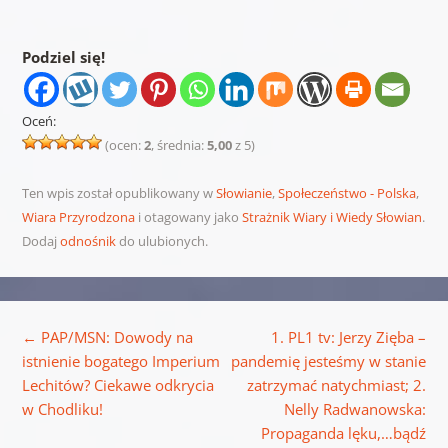
Podziel się!
Oceń:
(ocen:
2
, średnia:
5,00
z 5)
Ten wpis został opublikowany w
Słowianie
,
Społeczeństwo - Polska
,
Wiara Przyrodzona
i otagowany jako
Strażnik Wiary i Wiedy Słowian
.
Dodaj
odnośnik
do ulubionych.
Nawigacja wpisu
←
PAP/MSN: Dowody na
1. PL1 tv: Jerzy Zięba –
istnienie bogatego Imperium
pandemię jesteśmy w stanie
Lechitów? Ciekawe odkrycia
zatrzymać natychmiast; 2.
w Chodliku!
Nelly Radwanowska:
Propaganda lęku,…bądź