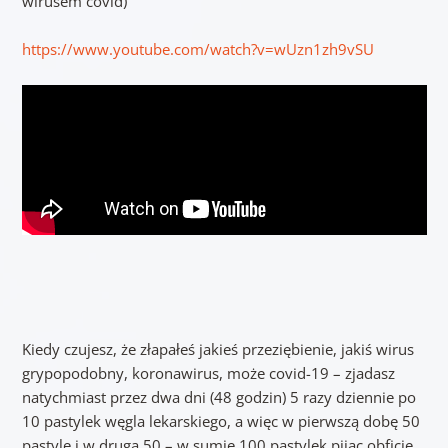
wirusem covid)
https://www.youtube.com/watch?v=wUzn1zh9vSU
Kiedy czujesz, że złapałeś jakieś przeziębienie, jakiś wirus
grypopodobny, koronawirus, może covid-19 – zjadasz
natychmiast przez dwa dni (48 godzin) 5 razy dziennie po
10 pastylek węgla lekarskiego, a więc w pierwszą dobę 50
pastyle i w drugą 50 – w sumie 100 pastylek pijąc obficie