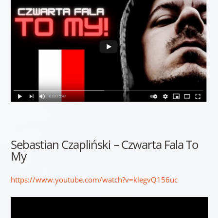
Sebastian Czapliński – Czwarta Fala To
My
https://www.youtube.com/watch?v=klegvQ156uc