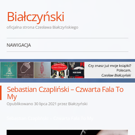
Białczyński
oficjalna strona Czesława Białczyńskiego
NAWIGACJA
Przejdź do treści
Sebastian Czapliński – Czwarta Fala To
My
Opublikowano
30 lipca 2021
przez
Białczyński
Sebastian Czapliński – Czwarta Fala To My