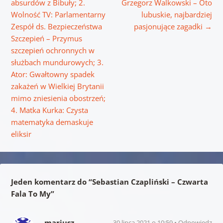
absurdów z Bibuły; 2.
Grzegorz Walkowski – Oto
Wolność TV: Parlamentarny
lubuskie, najbardziej
Zespół ds. Bezpieczeństwa
pasjonujące zagadki
→
Szczepień – Przymus
szczepień ochronnych w
służbach mundurowych; 3.
Ator: Gwałtowny spadek
zakażeń w Wielkiej Brytanii
mimo zniesienia obostrzeń;
4. Matka Kurka: Czysta
matematyka demaskuje
eliksir
Jeden komentarz do “
Sebastian Czapliński – Czwarta
Fala To My
”
mariusz
30 lipca 2021 o 10:59
Odpowiedz