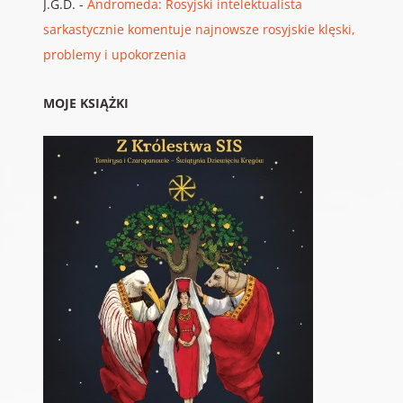
J.G.D.
-
Andromeda: Rosyjski intelektualista
sarkastycznie komentuje najnowsze rosyjskie klęski,
problemy i upokorzenia
MOJE KSIĄŻKI