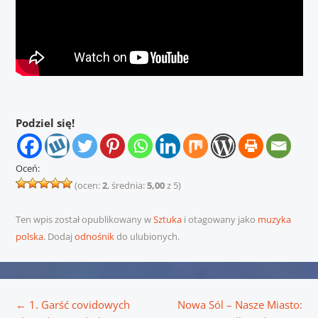
Podziel się!
Oceń:
(ocen:
2
, średnia:
5,00
z 5)
Ten wpis został opublikowany w
Sztuka
i otagowany jako
muzyka
polska
. Dodaj
odnośnik
do ulubionych.
Nawigacja wpisu
←
1. Garść covidowych
Nowa Sól – Nasze Miasto: