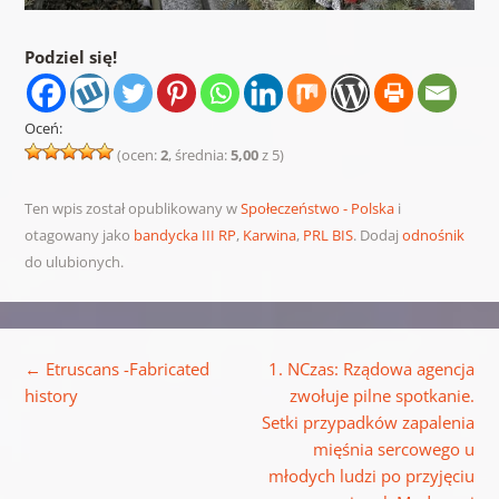
Podziel się!
Oceń:
(ocen:
2
, średnia:
5,00
z 5)
Ten wpis został opublikowany w
Społeczeństwo - Polska
i
otagowany jako
bandycka III RP
,
Karwina
,
PRL BIS
. Dodaj
odnośnik
do ulubionych.
Nawigacja wpisu
←
Etruscans -Fabricated
1. NCzas: Rządowa agencja
history
zwołuje pilne spotkanie.
Setki przypadków zapalenia
mięśnia sercowego u
młodych ludzi po przyjęciu