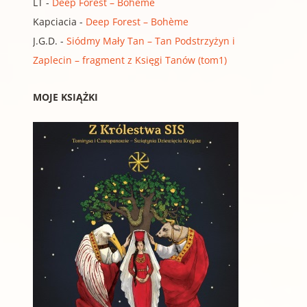
LT
-
Deep Forest – Bohème
Kapciacia
-
Deep Forest – Bohème
J.G.D.
-
Siódmy Mały Tan – Tan Podstrzyżyn i
Zaplecin – fragment z Księgi Tanów (tom1)
MOJE KSIĄŻKI