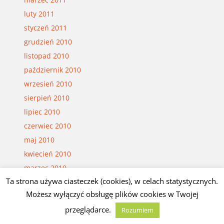
luty 2011
styczeń 2011
grudzień 2010
listopad 2010
październik 2010
wrzesień 2010
sierpień 2010
lipiec 2010
czerwiec 2010
maj 2010
kwiecień 2010
marzec 2010
Ta strona używa ciasteczek (cookies), w celach statystycznych.
luty 2010
Możesz wyłączyć obsługę plików cookies w Twojej
styczeń 2010
przeglądarce.
grudzień 2009
Rozumiem
listopad 2009