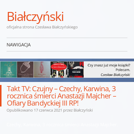
Białczyński
oficjalna strona Czesława Białczyńskiego
NAWIGACJA
Przejdź do treści
Takt TV: Czujny – Czechy, Karwina, 3
rocznica śmierci Anastazji Majcher –
Ofiary Bandyckiej III RP!
Opublikowano
17 czerwca 2021
przez
Białczyński
Czechy, Karwina, 3 rocznica śmierci Anastazji Majcher.