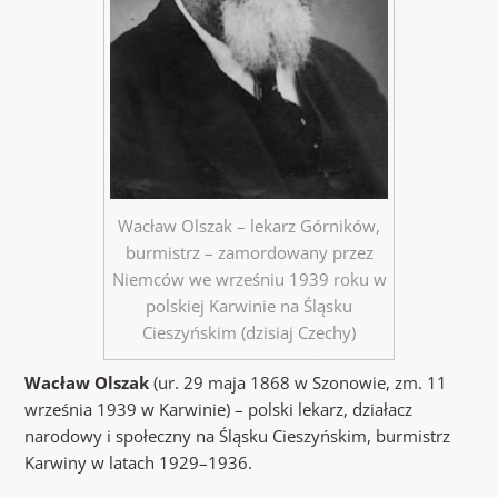
Wacław Olszak – lekarz Górników,
burmistrz – zamordowany przez
Niemców we wrześniu 1939 roku w
polskiej Karwinie na Śląsku
Cieszyńskim (dzisiaj Czechy)
Wacław Olszak
(ur. 29 maja 1868 w Szonowie, zm. 11
września 1939 w Karwinie) – polski lekarz, działacz
narodowy i społeczny na Śląsku Cieszyńskim, burmistrz
Karwiny w latach 1929–1936.