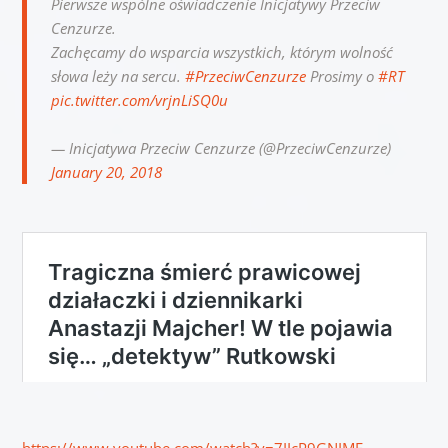
Pierwsze wspólne oświadczenie Inicjatywy Przeciw
Cenzurze.
Zachęcamy do wsparcia wszystkich, którym wolność
słowa leży na sercu.
#PrzeciwCenzurze
Prosimy o
#RT
pic.twitter.com/vrjnLiSQ0u
— Inicjatywa Przeciw Cenzurze (@PrzeciwCenzurze)
January 20, 2018
https://www.youtube.com/watch?v=7IIcP9GNIME