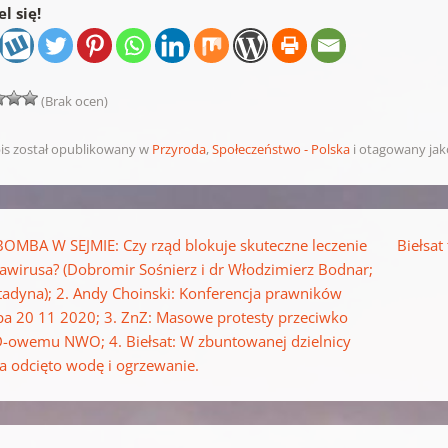
l się!
(Brak ocen)
is został opublikowany w
Przyroda
,
Społeczeństwo - Polska
i otagowany ja
pisu
BOMBA W SEJMIE: Czy rząd blokuje skuteczne leczenie
Biełsat
awirusa? (Dobromir Sośnierz i dr Włodzimierz Bodnar;
adyna); 2. Andy Choinski: Konferencja prawników
a 20 11 2020; 3. ZnZ: Masowe protesty przeciwko
-owemu NWO; 4. Biełsat: W zbuntowanej dzielnicy
a odcięto wodę i ogrzewanie.