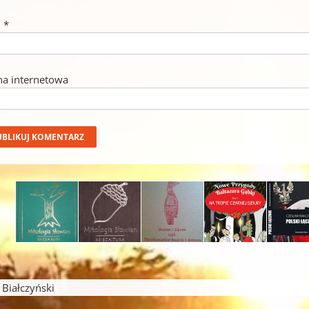
l
*
na internetowa
iałczyński