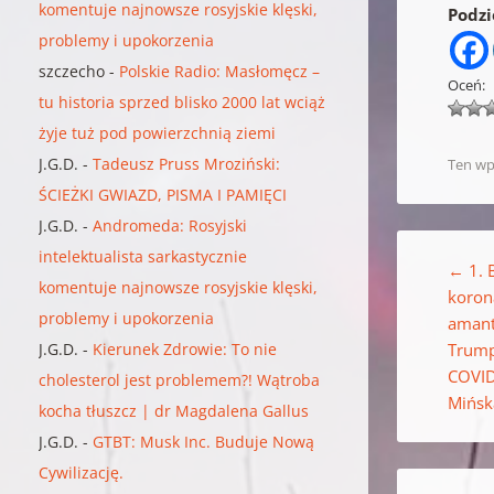
komentuje najnowsze rosyjskie klęski,
Podzie
problemy i upokorzenia
szczecho
-
Polskie Radio: Masłomęcz –
Oceń:
tu historia sprzed blisko 2000 lat wciąż
żyje tuż pod powierzchnią ziemi
J.G.D.
-
Tadeusz Pruss Mroziński:
Ten wp
ŚCIEŻKI GWIAZD, PISMA I PAMIĘCI
J.G.D.
-
Andromeda: Rosyjski
Nawigacja w
intelektualista sarkastycznie
←
1. 
komentuje najnowsze rosyjskie klęski,
koron
problemy i upokorzenia
amant
J.G.D.
-
Kierunek Zdrowie: To nie
Trump
COVID
cholesterol jest problemem?! Wątroba
Mińsk
kocha tłuszcz | dr Magdalena Gallus
J.G.D.
-
GTBT: Musk Inc. Buduje Nową
Cywilizację.