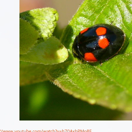
://www.youtube.com/watch?v=h70AxbPMo8E