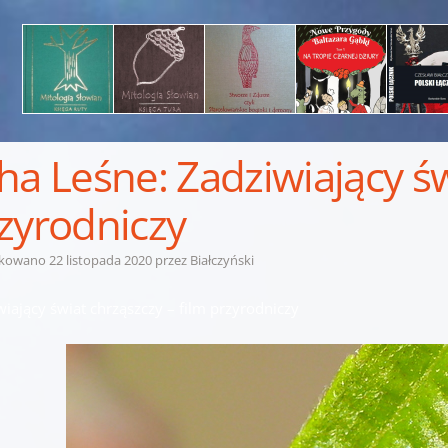
ha Leśne: Zadziwiający św
zyrodniczy
ikowano
22 listopada 2020
przez
Białczyński
iający świat chrząszczy – film przyrodniczy