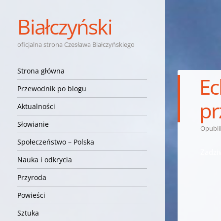
Białczyński
oficjalna strona Czesława Białczyńskiego
Nawigacja
Przejdź do treści
Strona główna
Ec
Przewodnik po blogu
pr
Aktualności
Słowianie
Opubl
Społeczeństwo – Polska
Zadziw
Nauka i odkrycia
Przyroda
Powieści
Sztuka