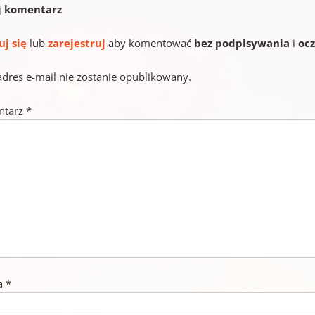
j komentarz
uj się
lub
zarejestruj
aby komentować
bez podpisywania
i
oc
adres e-mail nie zostanie opublikowany.
ntarz
*
a
*