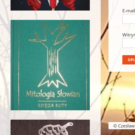
E-mai
Witry
© Czesław B