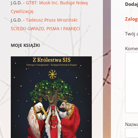
J.G.D.
-
GTBT: Musk Inc. Buduje Nową
Doda
Cywilizację.
Zalog
J.G.D.
-
Tadeusz Pruss Mroziński:
ŚCIEŻKI GWIAZD, PISMA I PAMIĘCI
Twój 
MOJE KSIĄŻKI
Kome
Nazw