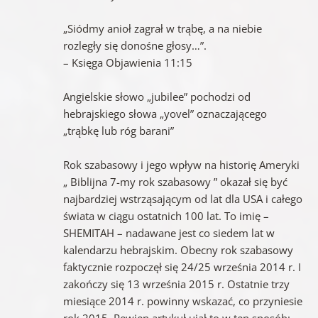
„Siódmy anioł zagrał w trąbę, a na niebie
rozległy się donośne głosy…”.
– Księga Objawienia 11:15
Angielskie słowo „jubilee” pochodzi od
hebrajskiego słowa „yovel” oznaczającego
„trąbkę lub róg barani”
Rok szabasowy i jego wpływ na historię Ameryki
„ Biblijna 7-my rok szabasowy ” okazał się być
najbardziej wstrząsającym od lat dla USA i całego
świata w ciągu ostatnich 100 lat. To imię –
SHEMITAH – nadawane jest co siedem lat w
kalendarzu hebrajskim. Obecny rok szabasowy
faktycznie rozpoczęł się 24/25 września 2014 r. I
zakończy się 13 września 2015 r. Ostatnie trzy
miesiące 2014 r. powinny wskazać, co przyniesie
rok 2015. Pewien artykuł ujął to w ten sposób: