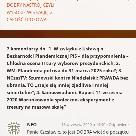
DOBRY NASTRÓJ CZYLI
→
WYSOKIE WIBRACJE; 2.
CAŁOŚĆ I POŁOWA
7 komentarzy do “
1. W związku z Ustawą o
Bezkarności Plandemicznej PIS – dla przypomnienia –
Chłodna ocena II tury wyborów prezydenckich; 2.
WM: Plandemia potrwa do 31 marca 2025 roku?; 3.
NCzasTV: Szumowski kontra Niedzielski: PRAWDA bez
ubrania. TO „staje się mniej zjadliwe i mniej
śmiertelne”; 4. Samoświadomi: Raport 11 września
2020 Warunkowanie społeczne- eksperyment z
tresury na masowa skalę
”
NEO
18 września 2020 o 14:40
Odpowiedz
Panie Czesławie, to jest DOBRA wieść o początku