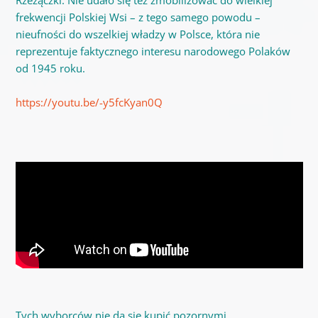
frekwencji Polskiej Wsi – z tego samego powodu –
nieufności do wszelkiej władzy w Polsce, która nie
reprezentuje faktycznego interesu narodowego Polaków
od 1945 roku.
https://youtu.be/-y5fcKyan0Q
Tych wyborców nie da się kupić pozornymi