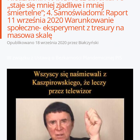
„staje się mniej zjadliwe i mniej
śmiertelne”; 4. Samoświadomi: Raport
11 września 2020 Warunkowanie
społeczne- eksperyment z tresury na
masowa skalę
Opublikowano
18 września 2020
przez
Białczyński
W związku z Ustawą o Bezkarności Plandemicznej PIS