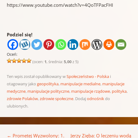
https://www.youtube.com/watch?v=4QoTFPacFHI
Podziel się!
Oceń:
(ocen:
1
, średnia:
5,00
z 5)
Ten wpis został opublikowany w
Społeczeństwo - Polska
i
otagowany jako
geopolityka
,
manipulacje medialne
,
manipulacje
medyczne
,
manipulacje polityczne
,
manipulacje rządowe
,
polityka
,
zdrowie Polaków
,
zdrowie społeczne
. Dodaj
odnośnik
do
ulubionych.
Nawigacja wpisu
←
Prometej Wyzwolony: 1.
Jerzy Zięba: O leczeniu wodą