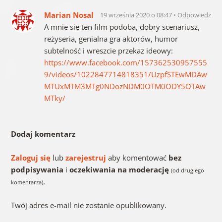
Marian Nosal
19 września 2020 o 08:47
Odpowiedz
A mnie się ten film podoba, dobry scenariusz,
reżyseria, genialna gra aktorów, humor
subtelność i wreszcie przekaz ideowy:
https://www.facebook.com/157362530957555
9/videos/1022847714818351/UzpfSTEwMDAw
MTUxMTM3MTg0NDozNDM0OTM0ODY5OTAw
MTky/
Dodaj komentarz
Zaloguj się
lub
zarejestruj
aby komentować
bez
podpisywania
i
oczekiwania na moderację
(od drugiego
.
komentarza)
Twój adres e-mail nie zostanie opublikowany.