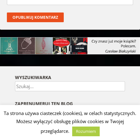
WYSZUKIWARKA
Szukaj
ZAPRENUMERUJ TEN BLOG
Wprowadź swój adres e-mail aby otrzymywać
Ta strona używa ciasteczek (cookies), w celach statystycznych.
powiadomienia o nowych wpisach.
Możesz wyłączyć obsługę plików cookies w Twojej
Nazwa
przeglądarce.
Rozumiem