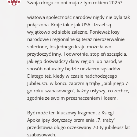
Swoja droga co oni maja z tym rokiem 2025?
wiatowa społeczność narodów nigdy nie była tak
połączona. Kraje takie jak USA i Izrael są
wyjątkowo od siebie zależne. Ponieważ losy
narodowe i regionalne są teraz nierozerwalnie
splecione, los jednego kraju może łatwo
przytłoczyć inny. I odwrotnie, stopień szczęścia,
jakiego doświadczy dany region lub naród, w
sposób naturalny będzie udziałem sąsiadów.
Dlatego też, kiedy w czasie nadchodzącego
Jubileuszu w końcu zabrzmią trąby „biblijnego 7-
go roku szabasowego”, każdy usłyszy, co zechce,
zgodnie ze swoim przeznaczeniem i losem.
Być może ten kluczowy fragment z Księgi
Apokalipsy dotyczący brzmienia „7. trąby”
przedstawia długo oczekiwany 70-ty jubileusz lat
szabasowych.