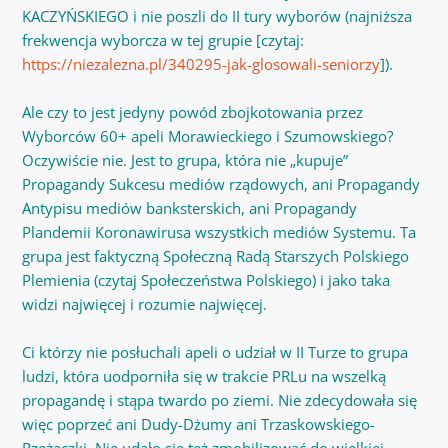
KACZYŃSKIEGO i nie poszli do II tury wyborów (najniższa
frekwencja wyborcza w tej grupie [czytaj:
https://niezalezna.pl/340295-jak-glosowali-seniorzy
]).
Ale czy to jest jedyny powód zbojkotowania przez
Wyborców 60+ apeli Morawieckiego i Szumowskiego?
Oczywiście nie. Jest to grupa, która nie „kupuje”
Propagandy Sukcesu mediów rządowych, ani Propagandy
Antypisu mediów banksterskich, ani Propagandy
Plandemii Koronawirusa wszystkich mediów Systemu. Ta
grupa jest faktyczną Społeczną Radą Starszych Polskiego
Plemienia (czytaj Społeczeństwa Polskiego) i jako taka
widzi najwięcej i rozumie najwięcej.
Ci którzy nie posłuchali apeli o udział w II Turze to grupa
ludzi, która uodporniła się w trakcie PRLu na wszelką
propagandę i stąpa twardo po ziemi. Nie zdecydowała się
więc poprzeć ani Dudy-Dżumy ani Trzaskowskiego-
Rzeżączki. Nie udało się też zmobilizować do wielkiej