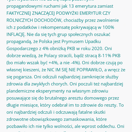
propagandowymi ruchami jak 13 emerytura zamiast
FAKTYCZNEJ ZNACZĄCEJ PODWYŻKI EMERYTUR CZY
ROLNICZYCH DOCHODÓW, chociażby przez zwolnienie
ich z podatków i rekompensatę pokrywającą w 100%
INFLACJĘ. Nie da się tych grup społecznych oszukać
propagandą, że Polska jest Prymusem Upadku
Gospodarczego z 4% obniżką PKB w roku 2020. Oni
dobrze wiedzą, że Polacy stracili, bądź stracą 8-11% PKB
(bo miało wszak być +4%, a nie -4%). Oni dobrze czują po
własnej kieszeni, że NIC IM SIĘ NIE POPRAWIŁO, a wręcz że
się pogarsza. Oni odczuli najbardziej zamknięcie służby
zdrowia dla zwykłych chorych. Oni poczuli też najbardziej
plandemiczne eksperymenty na własnym zdrowiu
posuwające się do brutalnego aresztu domowego przez
długie miesiące, który odebrał im to zdrowie do reszty. To
oni najbardziej odczuli i odczuwają fatalne skutki
zdrowotne obowiązkowego zamaskowania, które
pozbawiło ich nie tylko wolności, ale wprost oddechu. Oni