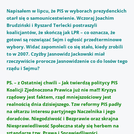
Napisałem w lipcu, że PIS w wyborach prezydenckich
otarł się o samounicestwienie. Wczoraj Joachim
Brudziński i Ryszard Terlecki postraszyli
koalicjantów, że skończą jak LPR – co oznacza, że
gotowi są rozwiązać Sejm i ogłosić przedterminowe
wybory. Widać zapomnieli co się stało, kiedy zrobili
to w 2007. Czyżby Jasnowidz Jackowski miał
rzeczywiście prorocze Jasnowidzenie co do losów tego
rządu i Sejmu?
PS. – z Ostatniej chwili – Jak twierdzą politycy PIS
Koalicji Zjednoczona Prawica już nie ma!!! Kryzys
rządowy jest faktem, rząd mniejszościowy jest
realnością dnia dzisiejszego. Tzw reformy PIS padły
na ołtarzu interesu partyjnego Naczelnika i jego
doradców. Niegodziwość i Bezprawie oraz skrajna
Niesprawiedliwość Społeczna stały się herbem na
sztandarze tzw. Prawa i Sprawiedliwości.