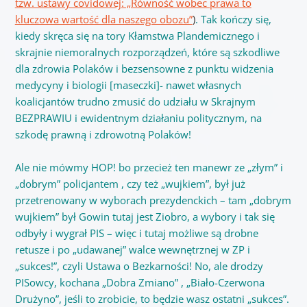
tzw. ustawy covidowej: „Równość wobec prawa to
kluczowa wartość dla naszego obozu”
)
. Tak kończy się,
kiedy skręca się na tory Kłamstwa Plandemicznego i
skrajnie niemoralnych rozporządzeń, które są szkodliwe
dla zdrowia Polaków i bezsensowne z punktu widzenia
medycyny i biologii [maseczki]- nawet własnych
koalicjantów trudno zmusić do udziału w Skrajnym
BEZPRAWIU i ewidentnym działaniu politycznym, na
szkodę prawną i zdrowotną Polaków!
Ale nie mówmy HOP! bo przecież ten manewr ze „złym” i
„dobrym” policjantem , czy też „wujkiem”, był już
przetrenowany w wyborach prezydenckich – tam „dobrym
wujkiem” był Gowin tutaj jest Ziobro, a wybory i tak się
odbyły i wygrał PIS – więc i tutaj możliwe są drobne
retusze i po „udawanej” walce wewnętrznej w ZP i
„sukces!”, czyli Ustawa o Bezkarności! No, ale drodzy
PISowcy, kochana „Dobra Zmiano” , „Biało-Czerwona
Drużyno”, jeśli to zrobicie, to będzie wasz ostatni „sukces”.