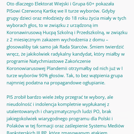
Oto dlaczego Elektorat Wiejski i Grupa 60+ pokazała
PISowi Czerwoną Kartkę we II turze wyborów. Gdyby
grupy dzieci oraz młodzieży do 18 roku życia miały w tych
wyborach głos, to w związku z urządzoną im
Koronawirusową Hucpą Szkolną i Przedszkolną, w związku
z 2 miesięcznym zakazem wychodzenia z domu –
głosowaliby tak samo jak Rada Starców. Śmiem twierdzić
wręcz, że jakikolwiek radykalny kandydat, który miałby w
programie Natychmiastowe Zakończenie
Koronowiarusowej Plandemii otrzymałby od nich już w I
turze wyborów 90% głosów. Tak, to bez wątpienia grupa
najmniej podatna na propagandowe ogłupianie.
PIS zrobił bardzo wiele żeby przegrać te wybory, ale
nieudolność i indolencja kompletnie wypłukanej z
utalentowanych i charyzmatycznych ludzi PO, brak
jakiegokolwiek wiarygodnego programu dla Polski i
Polaków w tej formacji oraz zaślepienie Systemu Mediów
Banksterskich III RP, które zmasowanym atakiem