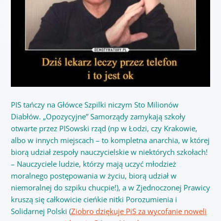
PIS tańczy na Główce Szpilki niczym Sto Milionów
Diabłów. „Opozycyjne” Samorządy zamykają szkoły
otwarte przez PISowski rząd (np w Łodzi, czy Krakowie,
albo w innych miejscach – to kompletna anarchia, w której
biorą udział zespoły nauczycielskie w niektórych szkołach!
– Nauczyciele ludzie, którzy mają uczyć młodzież
moralnego postępowania w życiu, biorą udział w
niemoralnej do szpiku chucpie!), a w Zjednoczonej Prawicy
kruszą się całkowicie cieńkie nitki Porozumienia i
Solidarnej Polski (
Ziobro dziękuje PiS za wycofanie noweli