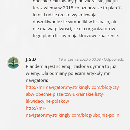
obecnie realizowany plan zaczal sie, jak juz
teraz wiemy w 2018 co oznacza ze to plan 7-
letni. Ludzie czesto wysmiewaja
doszukiwanie sie symboliki w liczbach, ale
nie ma watpliwosci, ze dla organizatorow
tego planu liczby maja kluczowe znaczenie.
J.G.D
19 września 2020 o 00:08
Odpowiedz
Plandemia jest ściemą , zasłoną dymną to już
wiemy. Dla odmiany polecam artykuły mr-
navigatora:
http://mr-navigator.mystrikingly.com/blog/czy-
abw-obecnie-pisze-tzw-ukrainskie-listy-
likwidacyjne-polakow
http://mr-
navigator.mystrikingly.com/blog/ubojnia-polin