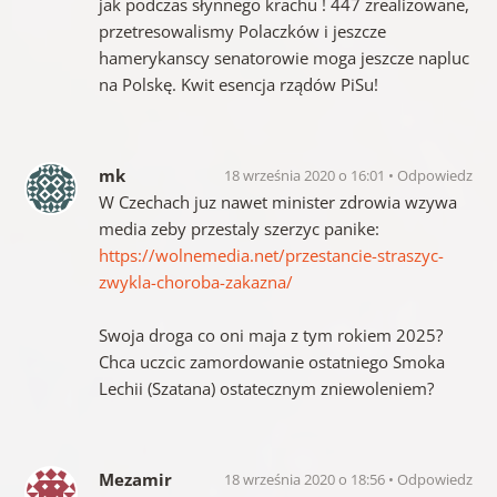
jak podczas słynnego krachu ! 447 zrealizowane,
przetresowalismy Polaczków i jeszcze
hamerykanscy senatorowie moga jeszcze napluc
na Polskę. Kwit esencja rządów PiSu!
mk
18 września 2020 o 16:01
Odpowiedz
W Czechach juz nawet minister zdrowia wzywa
media zeby przestaly szerzyc panike:
https://wolnemedia.net/przestancie-straszyc-
zwykla-choroba-zakazna/
Swoja droga co oni maja z tym rokiem 2025?
Chca uczcic zamordowanie ostatniego Smoka
Lechii (Szatana) ostatecznym zniewoleniem?
Mezamir
18 września 2020 o 18:56
Odpowiedz