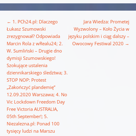
Nawigacja wpisu
←
1. PCh24.pl: Dlaczego
Jara Wiedza: Prometej
Łukasz Szumowski
Wyzwolony – Koło Życia w
zrezygnował? Odpowiada
języku polskim i ciąg dalszy –
Marcin Rola z wRealu24; 2.
Owocowy Festiwal 2020
→
W. Sumliński – Drugie dno
dymisji Szumowskiego!
Szokujące ustalenia
dziennikarskiego śledztwa; 3.
STOP NOP: Protest
„Zakończyć plandemię”
12.09.2020 Warszawa; 4. No
Vic Lockdown Freedom Day
Free Victoria AUSTRALIA,
05th September!; 5.
Niezalezna.pl: Ponad 100
tysięcy ludzi na Marszu