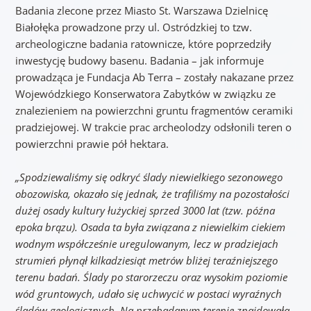
Badania zlecone przez Miasto St. Warszawa Dzielnicę
Białołęka prowadzone przy ul. Ostródzkiej to tzw.
archeologiczne badania ratownicze, które poprzedziły
inwestycję budowy basenu. Badania – jak informuje
prowadząca je Fundacja Ab Terra – zostały nakazane przez
Wojewódzkiego Konserwatora Zabytków w związku ze
znalezieniem na powierzchni gruntu fragmentów ceramiki
pradziejowej. W trakcie prac archeolodzy odsłonili teren o
powierzchni prawie pół hektara.
„Spodziewaliśmy się odkryć ślady niewielkiego sezonowego
obozowiska, okazało się jednak, że trafiliśmy na pozostałości
dużej osady kultury łużyckiej sprzed 3000 lat (tzw. późna
epoka brązu). Osada ta była związana z niewielkim ciekiem
wodnym współcześnie uregulowanym, lecz w pradziejach
strumień płynął kilkadziesiąt metrów bliżej teraźniejszego
terenu badań. Ślady po starorzeczu oraz wysokim poziomie
wód gruntowych, udało się uchwycić w postaci wyraźnych
śladów geologicznych. Na przebadanym terenie znajdowała