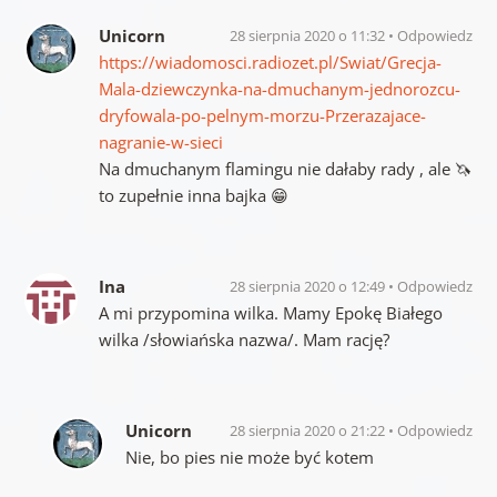
Unicorn
28 sierpnia 2020 o 11:32
Odpowiedz
https://wiadomosci.radiozet.pl/Swiat/Grecja-
Mala-dziewczynka-na-dmuchanym-jednorozcu-
dryfowala-po-pelnym-morzu-Przerazajace-
nagranie-w-sieci
Na dmuchanym flamingu nie dałaby rady , ale 🦄
to zupełnie inna bajka 😁
Ina
28 sierpnia 2020 o 12:49
Odpowiedz
A mi przypomina wilka. Mamy Epokę Białego
wilka /słowiańska nazwa/. Mam rację?
Unicorn
28 sierpnia 2020 o 21:22
Odpowiedz
Nie, bo pies nie może być kotem