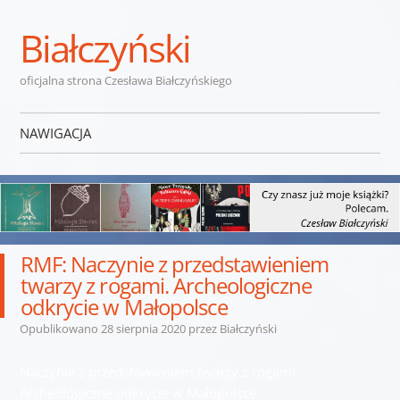
Białczyński
oficjalna strona Czesława Białczyńskiego
NAWIGACJA
Przejdź do treści
RMF: Naczynie z przedstawieniem
twarzy z rogami. Archeologiczne
odkrycie w Małopolsce
Opublikowano
28 sierpnia 2020
przez
Białczyński
Naczynie z przedstawieniem twarzy z rogami.
Archeologiczne odkrycie w Małopolsce