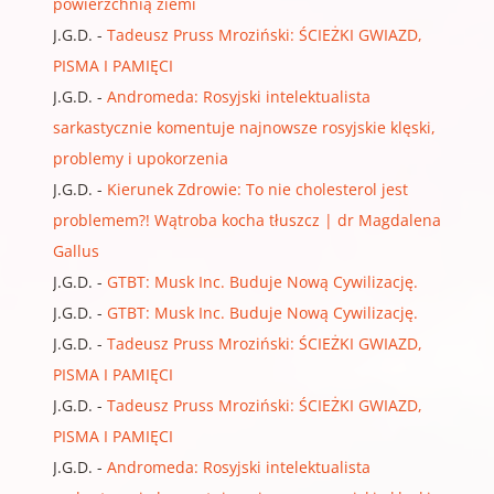
powierzchnią ziemi
J.G.D.
-
Tadeusz Pruss Mroziński: ŚCIEŻKI GWIAZD,
PISMA I PAMIĘCI
J.G.D.
-
Andromeda: Rosyjski intelektualista
sarkastycznie komentuje najnowsze rosyjskie klęski,
problemy i upokorzenia
J.G.D.
-
Kierunek Zdrowie: To nie cholesterol jest
problemem?! Wątroba kocha tłuszcz | dr Magdalena
Gallus
J.G.D.
-
GTBT: Musk Inc. Buduje Nową Cywilizację.
J.G.D.
-
GTBT: Musk Inc. Buduje Nową Cywilizację.
J.G.D.
-
Tadeusz Pruss Mroziński: ŚCIEŻKI GWIAZD,
PISMA I PAMIĘCI
J.G.D.
-
Tadeusz Pruss Mroziński: ŚCIEŻKI GWIAZD,
PISMA I PAMIĘCI
J.G.D.
-
Andromeda: Rosyjski intelektualista