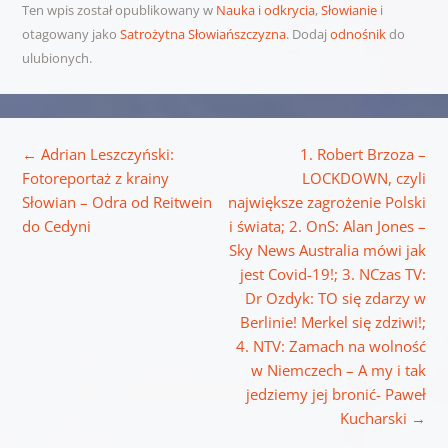
Ten wpis został opublikowany w
Nauka i odkrycia
,
Słowianie
i
otagowany jako
Satrożytna Słowiańszczyzna
. Dodaj
odnośnik
do
ulubionych.
Nawigacja wpisu
←
Adrian Leszczyński:
1. Robert Brzoza –
Fotoreportaż z krainy
LOCKDOWN, czyli
Słowian – Odra od Reitwein
największe zagrożenie Polski
do Cedyni
i świata; 2. OnS: Alan Jones –
Sky News Australia mówi jak
jest Covid-19!; 3. NCzas TV:
Dr Ozdyk: TO się zdarzy w
Berlinie! Merkel się zdziwi!;
4. NTV: Zamach na wolność
w Niemczech – A my i tak
jedziemy jej bronić- Paweł
Kucharski
→