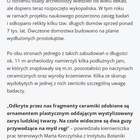
O istnieniu osady archeolodzy wiedzieli od wielu dekad,
ale dopiero teraz rozpoczęto wykopaliska. W tym roku
w ramach projektu naukowego poszerzono zasięg badań
i odkopano relikty kilku tzw. długich domów sprzed ponad
7 tys. lat. Ówczesne domostwa budowano na planie
wydłużonych prostokątów.
Po obu stronach jednego z takich zabudowań o długości
ok. 11 m archeolodzy namierzyli kilka podłużnych jam,
w których znajdowały się m.in. pozostałości po naczyniach
ceramicznych oraz wyroby krzemienne. Kilka ze skorup
wydobytych w jednej z nich zwróciło szczególną uwagę
badaczy.
„
Odkryte przez nas fragmenty ceramiki zdobione są
ornamentem plastycznym oddającym wystylizowany
zarys ludzkiej twarzy. Na czole widoczne są dwa guzy
przywodzące na myśl rogi
” – powiedziała kierowniczka
prac terenowych Marta Korczyńska z Instytutu Botaniki