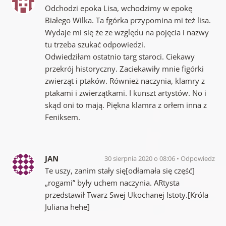
Odchodzi epoka Lisa, wchodzimy w epokę
Białego Wilka. Ta fgórka przypomina mi też lisa.
Wydaje mi się że ze względu na pojęcia i nazwy
tu trzeba szukać odpowiedzi.
Odwiedziłam ostatnio targ staroci. Ciekawy
przekrój historyczny. Zaciekawiły mnie figórki
zwierząt i ptaków. Również naczynia, klamry z
ptakami i zwierzątkami. I kunszt artystów. No i
skąd oni to mają. Piękna klamra z orłem inna z
Feniksem.
JAN
30 sierpnia 2020 o 08:06
Odpowiedz
Te uszy, zanim stały się[odłamała się część]
„rogami” były uchem naczynia. ARtysta
przedstawił Twarz Swej Ukochanej Istoty.[Króla
Juliana hehe]