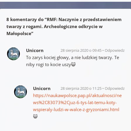
8 komentarzy do “
RMF: Naczynie z przedstawieniem
twarzy z rogami. Archeologiczne odkrycie w
Małopolsce
”
Unicorn
28 sierpnia 2020 o 09:45
Odpowiedz
To zarys kociej głowy, a nie ludzkiej twarzy. Te
niby rogi to kocie uszy😺
Unicorn
28 sierpnia 2020 o 11:25
Odpowiedz
https://naukawpolsce.pap.pl/aktualnosci/ne
ws%2C83073%2Cjuz-6-tys-lat-temu-koty-
wspieraly-ludzi-w-walce-z-gryzoniami.html
😺