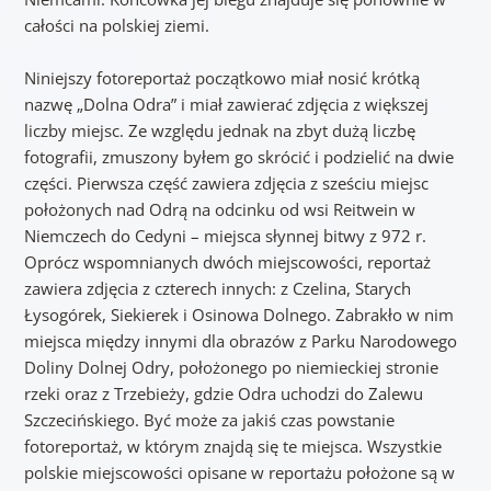
całości na polskiej ziemi.
Niniejszy fotoreportaż początkowo miał nosić krótką
nazwę „Dolna Odra” i miał zawierać zdjęcia z większej
liczby miejsc. Ze względu jednak na zbyt dużą liczbę
fotografii, zmuszony byłem go skrócić i podzielić na dwie
części. Pierwsza część zawiera zdjęcia z sześciu miejsc
położonych nad Odrą na odcinku od wsi Reitwein w
Niemczech do Cedyni – miejsca słynnej bitwy z 972 r.
Oprócz wspomnianych dwóch miejscowości, reportaż
zawiera zdjęcia z czterech innych: z Czelina, Starych
Łysogórek, Siekierek i Osinowa Dolnego. Zabrakło w nim
miejsca między innymi dla obrazów z Parku Narodowego
Doliny Dolnej Odry, położonego po niemieckiej stronie
rzeki oraz z Trzebieży, gdzie Odra uchodzi do Zalewu
Szczecińskiego. Być może za jakiś czas powstanie
fotoreportaż, w którym znajdą się te miejsca. Wszystkie
polskie miejscowości opisane w reportażu położone są w