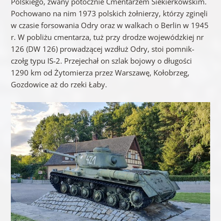
Polskiego, zwany potocznie Cmentarzem Siekierkowskim.
Pochowano na nim 1973 polskich żołnierzy, którzy zginęli
w czasie forsowania Odry oraz w walkach o Berlin w 1945
r. W pobliżu cmentarza, tuż przy drodze wojewódzkiej nr
126 (DW 126) prowadzącej wzdłuż Odry, stoi pomnik-
czołg typu IS-2. Przejechał on szlak bojowy o długości
1290 km od Żytomierza przez Warszawę, Kołobrzeg,
Gozdowice aż do rzeki Łaby.