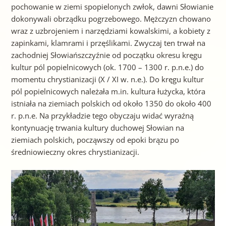
pochowanie w ziemi spopielonych zwłok, dawni Słowianie
dokonywali obrządku pogrzebowego. Mężczyzn chowano
wraz z uzbrojeniem i narzędziami kowalskimi, a kobiety z
zapinkami, klamrami i przęślikami. Zwyczaj ten trwał na
zachodniej Słowiańszczyźnie od początku okresu kręgu
kultur pól popielnicowych (ok. 1700 – 1300 r. p.n.e.) do
momentu chrystianizacji (X / XI w. n.e.). Do kręgu kultur
pól popielnicowych należała m.in. kultura łużycka, która
istniała na ziemiach polskich od około 1350 do około 400
r. p.n.e. Na przykładzie tego obyczaju widać wyraźną
kontynuację trwania kultury duchowej Słowian na
ziemiach polskich, począwszy od epoki brązu po
średniowieczny okres chrystianizacji.