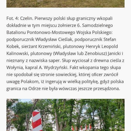
Fot. 4: Czelin. Pierwszy polski słup graniczny wkopali
dokładnie w tym miejscu żołnierze 6. Samodzielnego
Batalionu Pontonowo-Mostowego Wojska Polskiego:
podporucznik Władysław Cieślak, podporucznik Stefan
Kobek, sierżant Krzemiński, plutonowy Henryk Leopold
Kalinowski, plutonowy (Władysław lub Zenobiusz) Janicki i
nieznany z nazwiska saper. Słup wyciosał z drewna cieśla z
Wołynia, kapral A. Wydrzyński. Fakt wkopania tego słupa
nie spodobał się stronie sowieckiej, której oﬁcer zwrócił
uwagę Polakom, iż ingerują w wielką politykę, gdyż polska
granica na Odrze nie była wówczas jeszcze przesądzona.