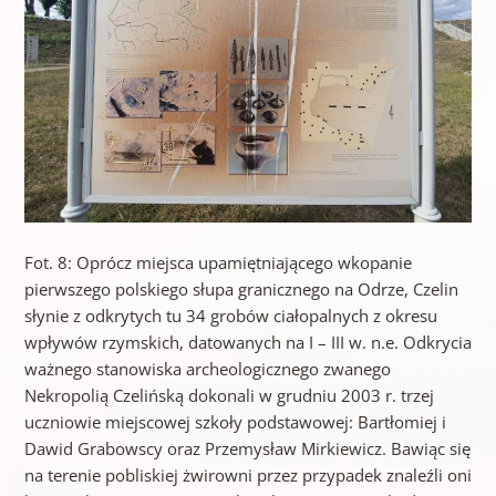
Fot. 8: Oprócz miejsca upamiętniającego wkopanie
pierwszego polskiego słupa granicznego na Odrze, Czelin
słynie z odkrytych tu 34 grobów ciałopalnych z okresu
wpływów rzymskich, datowanych na I – III w. n.e. Odkrycia
ważnego stanowiska archeologicznego zwanego
Nekropolią Czelińską dokonali w grudniu 2003 r. trzej
uczniowie miejscowej szkoły podstawowej: Bartłomiej i
Dawid Grabowscy oraz Przemysław Mirkiewicz. Bawiąc się
na terenie pobliskiej żwirowni przez przypadek znaleźli oni