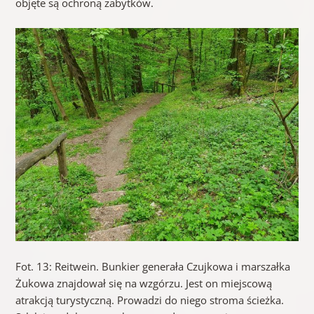
objęte są ochroną zabytków.
Fot. 13: Reitwein. Bunkier generała Czujkowa i marszałka
Żukowa znajdował się na wzgórzu. Jest on miejscową
atrakcją turystyczną. Prowadzi do niego stroma ścieżka.