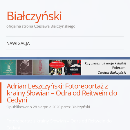
Białczyński
oficjalna strona Czesława Białczyńskiego
NAWIGACJA
Przejdź do treści
Adrian Leszczyński: Fotoreportaż z
krainy Słowian – Odra od Reitwein do
Cedyni
Opublikowano
28 sierpnia 2020
przez
Białczyński
Fotoreportaż z krainy Słowian – Odra od Reitwein do
Cedyni