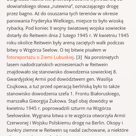
słowiańskiego słowa „rutewina”, oznaczającego drogę
przez bagno. Aż do osuszania tych terenów w okresie
panowania Fryderyka Wielkiego, miejsce to było wioską
rybacką. Pod koniec II wojny światowej wojska sowieckie
dotarły do ​​Reitwein dnia 2 lutego 1945 r. W kwietniu 1945
roku okolice Reitwein były areną zaciętych walk podczas
bitwy o Wzgórza Seelow. O tej bitwie pisałem w
fotoreportażu o Ziemi Lubuskiej
. [3] Na porośniętych
lasem nadodrzańskich wzniesieniach w Reitwein
znajdowało się stanowisko dowodzenia sowieckiej 8.
Gwardyjskiej Armii pod dowództwem gen. Wasilija
Czujkowa, a tuż przed operacją berlińską było to także
stanowisko dowodzenia szefa 1. Frontu Białoruskiego,
marszałka Gieorgija Żukowa. Stąd obaj dowódcy w
kwietniu 1945 r. poprowadzili szturm na Wzgórza
Seelowskie. Wygrana bitwa o te wzgórza otworzyła Armii
Czerwonej i Wojsku Polskiemu drogę na Berlin. Okopy i
bunkry ziemne w Reitwein są nadal zachowane, a niektóre