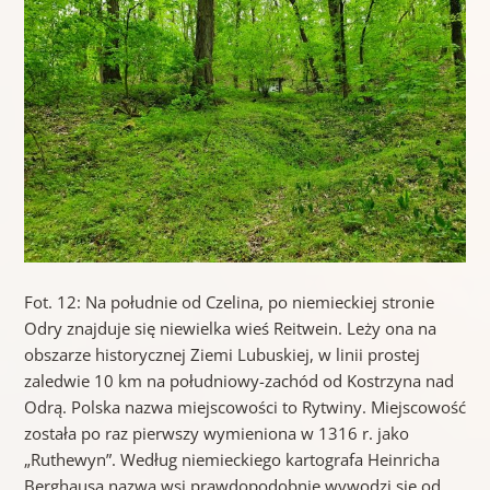
Fot. 12: Na południe od Czelina, po niemieckiej stronie
Odry znajduje się niewielka wieś Reitwein. Leży ona na
obszarze historycznej Ziemi Lubuskiej, w linii prostej
zaledwie 10 km na południowy-zachód od Kostrzyna nad
Odrą. Polska nazwa miejscowości to Rytwiny. Miejscowość
została po raz pierwszy wymieniona w 1316 r. jako
„Ruthewyn”. Według niemieckiego kartografa Heinricha
Berghausa nazwa wsi prawdopodobnie wywodzi się od