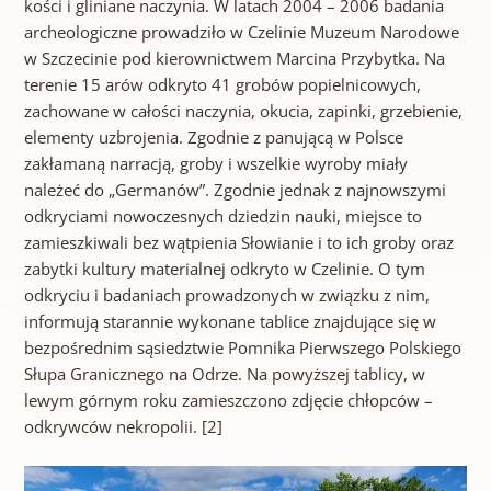
kości i gliniane naczynia. W latach 2004 – 2006 badania
archeologiczne prowadziło w Czelinie Muzeum Narodowe
w Szczecinie pod kierownictwem Marcina Przybytka. Na
terenie 15 arów odkryto 41 grobów popielnicowych,
zachowane w całości naczynia, okucia, zapinki, grzebienie,
elementy uzbrojenia. Zgodnie z panującą w Polsce
zakłamaną narracją, groby i wszelkie wyroby miały
należeć do „Germanów”. Zgodnie jednak z najnowszymi
odkryciami nowoczesnych dziedzin nauki, miejsce to
zamieszkiwali bez wątpienia Słowianie i to ich groby oraz
zabytki kultury materialnej odkryto w Czelinie. O tym
odkryciu i badaniach prowadzonych w związku z nim,
informują starannie wykonane tablice znajdujące się w
bezpośrednim sąsiedztwie Pomnika Pierwszego Polskiego
Słupa Granicznego na Odrze. Na powyższej tablicy, w
lewym górnym roku zamieszczono zdjęcie chłopców –
odkrywców nekropolii. [2]