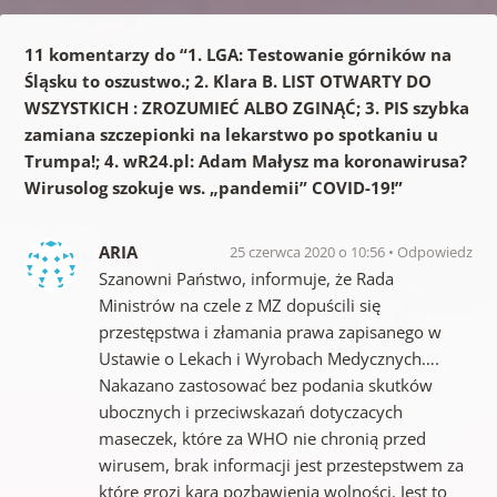
11 komentarzy do “
1. LGA: Testowanie górników na
Śląsku to oszustwo.; 2. Klara B. LIST OTWARTY DO
WSZYSTKICH : ZROZUMIEĆ ALBO ZGINĄĆ; 3. PIS szybka
zamiana szczepionki na lekarstwo po spotkaniu u
Trumpa!; 4. wR24.pl: Adam Małysz ma koronawirusa?
Wirusolog szokuje ws. „pandemii” COVID-19!
”
ARIA
25 czerwca 2020 o 10:56
Odpowiedz
Szanowni Państwo, informuje, że Rada
Ministrów na czele z MZ dopuścili się
przestępstwa i złamania prawa zapisanego w
Ustawie o Lekach i Wyrobach Medycznych….
Nakazano zastosować bez podania skutków
ubocznych i przeciwskazań dotyczacych
maseczek, które za WHO nie chronią przed
wirusem, brak informacji jest przestepstwem za
które grozi kara pozbawienia wolności. Jest to