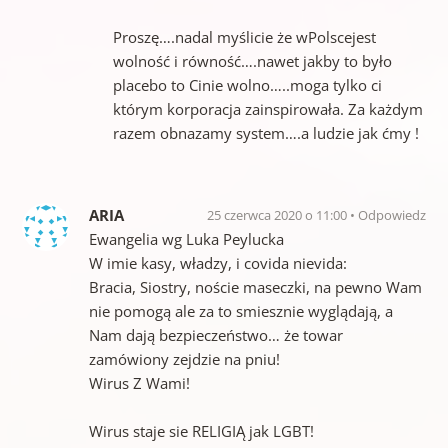
Proszę….nadal myślicie że wPolscejest
wolność i równość….nawet jakby to było
placebo to Cinie wolno…..moga tylko ci
którym korporacja zainspirowała. Za każdym
razem obnazamy system….a ludzie jak ćmy !
ARIA
25 czerwca 2020 o 11:00
Odpowiedz
Ewangelia wg Luka Peylucka
W imie kasy, władzy, i covida nievida:
Bracia, Siostry, noście maseczki, na pewno Wam
nie pomogą ale za to smiesznie wyglądają, a
Nam dają bezpieczeństwo… że towar
zamówiony zejdzie na pniu!
Wirus Z Wami!
Wirus staje sie RELIGIĄ jak LGBT!