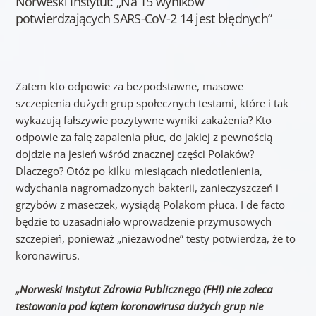
Norweski Instytut: „Na 15 wyników
potwierdzających SARS-CoV-2 14 jest błędnych”
Zatem kto odpowie za bezpodstawne, masowe
szczepienia dużych grup społecznych testami, które i tak
wykazują fałszywie pozytywne wyniki zakażenia? Kto
odpowie za falę zapalenia płuc, do jakiej z pewnością
dojdzie na jesień wśród znacznej części Polaków?
Dlaczego? Otóż po kilku miesiącach niedotlenienia,
wdychania nagromadzonych bakterii, zanieczyszczeń i
grzybów z maseczek, wysiądą Polakom płuca. I de facto
będzie to uzasadniało wprowadzenie przymusowych
szczepień, ponieważ „niezawodne” testy potwierdzą, że to
koronawirus.
„Norweski Instytut Zdrowia Publicz
nego (FHI) nie zaleca
testowania pod kątem koronawirusa dużych grup nie