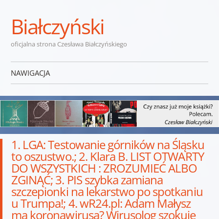
Białczyński
oficjalna strona Czesława Białczyńskiego
NAWIGACJA
Przejdź do treści
1. LGA: Testowanie górników na Śląsku
to oszustwo.; 2. Klara B. LIST OTWARTY
DO WSZYSTKICH : ZROZUMIEĆ ALBO
ZGINĄĆ; 3. PIS szybka zamiana
szczepionki na lekarstwo po spotkaniu
u Trumpa!; 4. wR24.pl: Adam Małysz
ma koronawirusa? Wirusolog szokuje