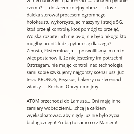
w mechanicznych pancerzach…. zadałem pytanie
czemu?….. dostałem kolejny obraz….. ktoś z
daleka sterował procesem ogromnego
holokaustu wykorzystujac maszyny i stacje 5G,
ktoś przejął kontrolę, ktoś pomógł to przejąć,
Wojska rozbite i ich nie było, nie było nikogo kto
mógłby bronić ludzi, pytam się dlaczego?
Zemsta, Eksterminacja…. pozwolilismy im na to
więc postanowili, że nie jesteśmy im potrzebni!
Ostrzegam, nie mając kontroli nad technologią
sami sobie szykujemy najgorszy scenariusz! Juz
teraz KRONOS, Pegasus, hakerzy na zleceniach
władzy….. Kochani Oprzytomnijmy!
ATOM przechodzi do Lamusa….Oni mają inne
zamiary wobec ziemi….chcą ją całkiem
wyeksploatowac, aby nigdy już nie było życia
biologicznego! Zrobią to samo co z Marsem!