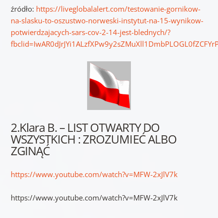
źródło:
https://liveglobalalert.com/testowanie-gornikow-
na-slasku-to-oszustwo-norweski-instytut-na-15-wynikow-
potwierdzajacych-sars-cov-2-14-jest-blednych/?
fbclid=IwAR0dJrJYi1ALzfXPw9y2sZMuXll1DmbPLOGL0fZCFYr
2.Klara B. – LIST OTWARTY DO
WSZYSTKICH : ZROZUMIEĆ ALBO
ZGINĄĆ
https://www.youtube.com/watch?v=MFW-2xJlV7k
https://www.youtube.com/watch?v=MFW-2xJlV7k