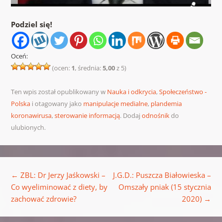
Podziel się!
Oceń:
(ocen:
1
, średnia:
5,00
z 5)
Ten wpis został opublikowany w
Nauka i odkrycia
,
Społeczeństwo -
Polska
i otagowany jako
manipulacje medialne
,
plandemia
koronawirusa
,
sterowanie informacją
. Dodaj
odnośnik
do
ulubionych.
Nawigacja wpisu
←
ZBL: Dr Jerzy Jaśkowski –
J.G.D.: Puszcza Białowieska –
Co wyeliminować z diety, by
Omszały pniak (15 stycznia
zachować zdrowie?
2020)
→