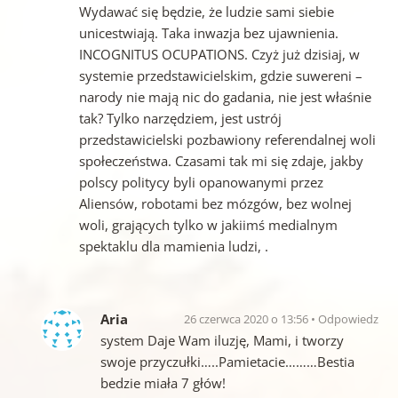
Wydawać się będzie, że ludzie sami siebie
unicestwiają. Taka inwazja bez ujawnienia.
INCOGNITUS OCUPATIONS. Czyż już dzisiaj, w
systemie przedstawicielskim, gdzie suwereni –
narody nie mają nic do gadania, nie jest właśnie
tak? Tylko narzędziem, jest ustrój
przedstawicielski pozbawiony referendalnej woli
społeczeństwa. Czasami tak mi się zdaje, jakby
polscy politycy byli opanowanymi przez
Aliensów, robotami bez mózgów, bez wolnej
woli, grających tylko w jakiimś medialnym
spektaklu dla mamienia ludzi, .
Aria
26 czerwca 2020 o 13:56
Odpowiedz
system Daje Wam iluzję, Mami, i tworzy
swoje przyczułki…..Pamietacie………Bestia
bedzie miała 7 głów!