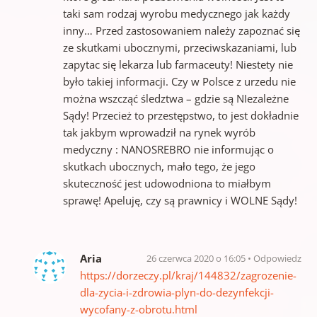
taki sam rodzaj wyrobu medycznego jak każdy
inny… Przed zastosowaniem należy zapoznać się
ze skutkami ubocznymi, przeciwskazaniami, lub
zapytac się lekarza lub farmaceuty! Niestety nie
było takiej informacji. Czy w Polsce z urzedu nie
można wszcząć śledztwa – gdzie są NIezależne
Sądy! Przecież to przestępstwo, to jest dokładnie
tak jakbym wprowadził na rynek wyrób
medyczny : NANOSREBRO nie informując o
skutkach ubocznych, mało tego, że jego
skuteczność jest udowodniona to miałbym
sprawę! Apeluję, czy są prawnicy i WOLNE Sądy!
Aria
26 czerwca 2020 o 16:05
Odpowiedz
https://dorzeczy.pl/kraj/144832/zagrozenie-
dla-zycia-i-zdrowia-plyn-do-dezynfekcji-
wycofany-z-obrotu.html