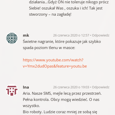
działania…Gdyż ON nie toleruje nikogo prócz
Siebie! oszukał Was , oszuka i ich! Tak jest
stworzony – na zagładę!
mk
26 czerwca 2020 o 12:57
Odpowiedz
Świetne nagranie, które pokazuje jak szybko
spada poziom tlenu w masce:
https://www.youtube.com/watch?
v=Ymx2dudOpas&feature=youtu.be
Ina
26 czerwca 2020 o 19:03
Odpowiedz
Aria. Nasze SMS, mejle lecą przez przestrzeń.
Pełna kontrola. Obcy mogą wiedzieć. O nas
wszystko.
Bio roboty. Ludzie coraz mniej ze sobą się