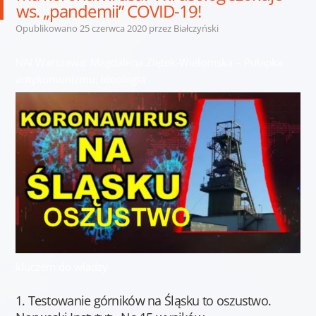
ws. „pandemii” COVID-19!
Opublikowano
25 czerwca 2020
przez
Białczyński
NAI Warszawa: Magdalena Ziętek-Wielomska – Pułapka
antykomunizmu; Ideologia
kluczem do władzy
1. Testowanie górników na Śląsku to oszustwo.