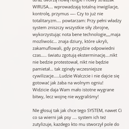
WIRUSA…. wprowadzają totalną inwigilacje,
kontrolę, przymus —- Czy to już nie
totalitaryzm…. powtarzam: Przy pełni władzy
system zniszczy wszystkie siły zbrojne,
wykorzystując nota bene technologie,,,,maja
mozliwośc… znaja dziury, które ukryli,
zakamuflowali, gdy przyjdzie odpowiedni
czas….. światu zgotują eksterminację….nikt
nie bedzie protestował, nikt nie będzie
pamietał… tak zginęły wczesniejsze
cywilizacje…..Ludzie Walczcie i nie dajcie się
gotować jak żaba na wolnym ogniu!
Widzicie daja Wam mało istotne wygrane
bitwy, lecz wojnę nie wygraliśmy!
NIe głosuj tak jak chce tego SYSTEM, nawet Ci
co sa wierni jak psy …. system ich też
zutylizuje, kazdego kto mu stworzył pole do