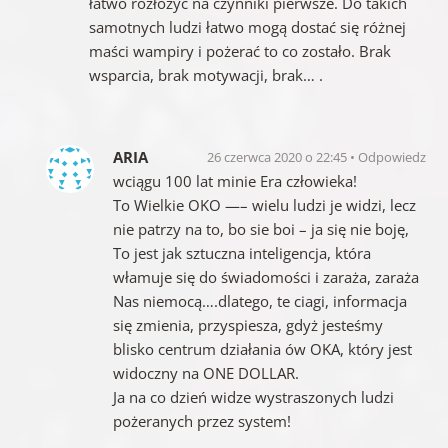
łatwo rozłożyć na czynniki pierwsze. Do takich
samotnych ludzi łatwo mogą dostać się różnej
maści wampiry i pożerać to co zostało. Brak
wsparcia, brak motywacji, brak… .
ARIA
26 czerwca 2020 o 22:45
Odpowiedz
wciągu 100 lat minie Era człowieka!
To Wielkie OKO —– wielu ludzi je widzi, lecz
nie patrzy na to, bo sie boi – ja się nie boję,
To jest jak sztuczna inteligencja, która
włamuje się do świadomości i zaraża, zaraża
Nas niemocą….dlatego, te ciagi, informacja
się zmienia, przyspiesza, gdyż jesteśmy
blisko centrum działania ów OKA, który jest
widoczny na ONE DOLLAR.
Ja na co dzień widze wystraszonych ludzi
pożeranych przez system!