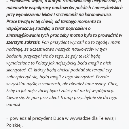
–
Ponowiłem wątek, o którym rozmawialiśmy telefonicznie, a
mianowicie współpracy naukowców polskich i amerykańskich
przy wynalezieniu leków i szczepionki na koronawirusa.
Prace trwają w tej chwili, od tamtego momentu ta
współpraca się zaczęła, a teraz poprosiłem o
zintensyfikowanie tych prac żeby można było to prowadzić w
szerszym zakresie.
Pan prezydent wyraził na to zgodę i mam
nadzieję, że uczestnictwo naszych naukowców w tym
badaniu przyczyni się do tego, że gdy te leki będą
wynalezione to Polacy jak najszybciej będą mogli z nich
skorzystać. Ci, którzy będą chcieli poddać się terapii czy
zabezpieczyć się, będą mogli z tego skorzystać. Przede
wszystkim myślę o seniorach, ale również inne osoby. Chcę,
żeby to jak najszybciej było i zależy mi na tej współpracy.
Cieszę się, że pan prezydent Trump przychylnie się do tego
odniósł
– powiedział prezydent Duda w wywiadzie dla Telewizji
Polskiej.