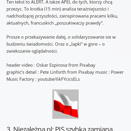
Ten tekst to ALERT. A takze APEL do tych, ktorzy chcą
przezyc. To krotka (15 min) analiza teraźniejszości i
nadchodzącej przyszłości, zainspirowana pracami kilku,
aktualnych, francuskich „poszukiwaczy prawdy”.
Prosze o przekazywanie dalej, o solidaryzowanie sie w
budzeniu świadomości. Oraz o „lapki” w gore – o
zwiekszanie oglądalności.
header video : Oskar Espinosa from Pixabay
graphic’s detail : Pete Linforth from Pixabay music : Power
Music Factory : youtube/6kFYcicsELs
3. Niezależna.pl: PIS szybka zamiana