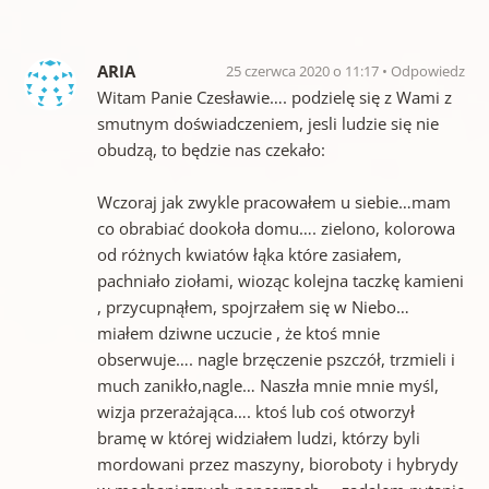
ARIA
25 czerwca 2020 o 11:17
Odpowiedz
Witam Panie Czesławie…. podzielę się z Wami z
smutnym doświadczeniem, jesli ludzie się nie
obudzą, to będzie nas czekało:
Wczoraj jak zwykle pracowałem u siebie…mam
co obrabiać dookoła domu…. zielono, kolorowa
od różnych kwiatów łąka które zasiałem,
pachniało ziołami, wioząc kolejna taczkę kamieni
, przycupnąłem, spojrzałem się w Niebo…
miałem dziwne uczucie , że ktoś mnie
obserwuje…. nagle brzęczenie pszczół, trzmieli i
much zanikło,nagle… Naszła mnie mnie myśl,
wizja przerażająca…. ktoś lub coś otworzył
bramę w której widziałem ludzi, którzy byli
mordowani przez maszyny, bioroboty i hybrydy