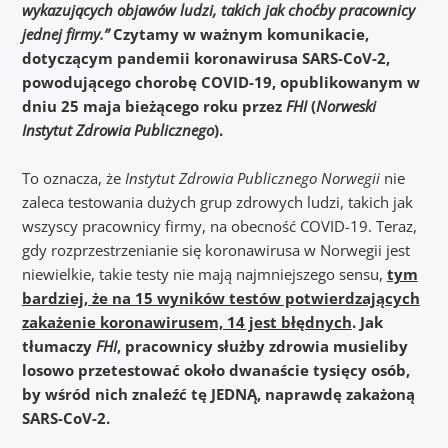
wykazujących objawów ludzi, takich jak choćby pracownicy
jednej firmy.”
Czytamy w ważnym komunikacie,
dotyczącym pandemii koronawirusa SARS-CoV-2,
powodującego chorobę COVID-19, opublikowanym w
dniu 25 maja bieżącego roku przez
FHI
(
Norweski
Instytut Zdrowia Publicznego
).
To oznacza, że
Instytut Zdrowia Publicznego Norwegii
nie
zaleca testowania dużych grup zdrowych ludzi, takich jak
wszyscy pracownicy firmy, na obecność COVID-19. Teraz,
gdy rozprzestrzenianie się koronawirusa w Norwegii jest
niewielkie, takie testy nie mają najmniejszego sensu,
tym
bardziej, że na 15 wyników testów potwierdzających
zakażenie koronawirusem, 14 jest błędnych
.
Jak
tłumaczy
FHI
, pracownicy służby zdrowia musieliby
losowo przetestować około dwanaście tysięcy osób,
by wśród nich znaleźć tę JEDNĄ, naprawdę zakażoną
SARS-CoV-2.