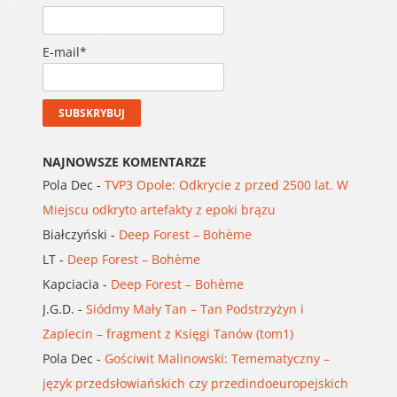
E-mail*
NAJNOWSZE KOMENTARZE
Pola Dec
-
TVP3 Opole: Odkrycie z przed 2500 lat. W
Miejscu odkryto artefakty z epoki brązu
Białczyński
-
Deep Forest – Bohème
LT
-
Deep Forest – Bohème
Kapciacia
-
Deep Forest – Bohème
J.G.D.
-
Siódmy Mały Tan – Tan Podstrzyżyn i
Zaplecin – fragment z Księgi Tanów (tom1)
Pola Dec
-
Gościwit Malinowski: Temematyczny –
język przedsłowiańskich czy przedindoeuropejskich