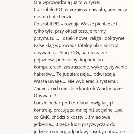
Oni wprowadzają już to w życie:
Co zrobiło PO- wiecznie wmawiało, pieniedzy
nie ma i nie będzie!
Co zrobił PiS – rozdaje Wasze pieniadze i
tylko tyle, przy okazji testuje formy
przymusu…. i dzieki nowej religii i doktrynie
False Flag wprowadz totalny plan kontroli
obywateli…. Stacje 5G, namierzanie
pojazdów, podsłuchy, kopanie po
komputerach, zastraszanie, wykorzystywanie
hakerów… To już się dzieje… odwracają
Waszą uwagę…. Nie wybierać 3 systemu:
Zaden z nich nie chce kontroli Władzy przez
Obywateli!
Ludzie będac pod totolana inwigilacją i
kontrolą, pracują za mniej niż socjalne ,..po
co GMO chodzi o koszty… śmieciowe
jedzenie…..trzeba ludzi przyzwyczaic do
jedzenia śmieci, odpadow, zasoby naturalne