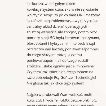
sie kurcza. widać gołym okiem
korelacje.System uzna, skoro nie są wstanie
walczyć o swoje, to po co nam ONI! maszyny
sa tańsze, bezproblemowe,….wykorzystując
centralny układ działań operacyjnych –
zniszczą wszystkie siły zbrojne, potem przy
pomocy stacji 5G będą kierować maszynami,
biorobotami i hybrydami —-to będzie sąd
ostateczny nad ludźmi, ponieważ zapomnieli
do czego służy im mózg…a czemu …
poniewaz zapomnieli do czego zostali
zrodzeni…słabe ogniwo jest eliminowane!
Czy teraz rozumiecie do czego system na
razie potrzebuje Psy Gończe i Technologie!
Nie głosuj tak jak chce tego system!
Najpierw próbowali Wam wciskać: multi
kulti, LGBT, wcisneli GMO, Szczpeionki, 5G,
teraz tworzą nową religie i nowy straszak