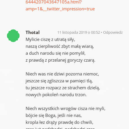
6444207043647105a.html?
amp=1&__twitter_impression=true
Thotal
11 listopada 2019 o 00:52
Odpowiedz
Mylicie ciszę z utratą siły,
naszą cierpliwość zbyt małą wiarą,
a duch narodu się nie pomylił,
z prawdą z przelanej goryczy czarą.
Niech was nie dziwi pozorna niemoc,
jeszcze się zgliszcza w pamięci tlą,
tu jeszcze rozpacz ze strachem dzielą,
nowych pokoleń narodu trzon.
Niech wszystkich wrogów cisza nie myli,
bójcie się Boga, jeśli nie nas,
kropla łez drąży prawdę do chwili,
czas już nadchodzi, nadchodzi czas.