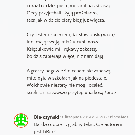
coraz bardziej puste,murami nas straszą.
Obcy przyjechali i żyją próżniaczo,
taca jak widzicie piąty bieg już włącza.
Czy jestem kacerzem,daj słowiańską wiarę,
inni mają swoją,kniaź utrupił naszą.
Księżulkowie mili rękawy zakaszą,
bo dziś zabierają więcej niż nam dają.
A greccy bogowie śmiechem się zanoszą,
mitologia w szkołach jak na piedestale.
Wołchowie niestety nie mogli ocaleć,
ścieli ich na zawsze przytępioną kosą./brat/
Białczyński
10 listopada 2019 o 20:40
Odpowiedz
Bardzo dobry i zgrabny tekst. Czy autorem
jest TiRex?