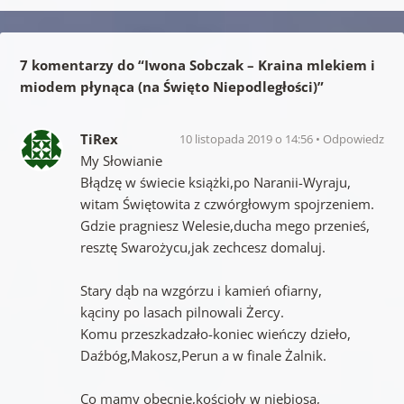
7 komentarzy do “
Iwona Sobczak – Kraina mlekiem i
miodem płynąca (na Święto Niepodległości)
”
TiRex
10 listopada 2019 o 14:56
Odpowiedz
My Słowianie
Błądzę w świecie książki,po Naranii-Wyraju,
witam Świętowita z czwórgłowym spojrzeniem.
Gdzie pragniesz Welesie,ducha mego przenieś,
resztę Swarożycu,jak zechcesz domaluj.
Stary dąb na wzgórzu i kamień ofiarny,
kąciny po lasach pilnowali Żercy.
Komu przeszkadzało-koniec wieńczy dzieło,
Daźbóg,Makosz,Perun a w finale Żalnik.
Co mamy obecnie,kościoły w niebiosa,