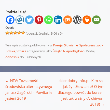
Podziel się!
Oceń:
(ocen:
2
, średnia:
5,00
z 5)
Ten wpis został opublikowany w
Poezja
,
Słowianie
,
Społeczeństwo -
Polska
,
Sztuka
i otagowany jako
Święto Niepodległości
. Dodaj
odnośnik
do ulubionych.
Nawigacja wpisu
←
NTV: Tożsamość
dziendobry.info.pl: Kim są i
środowiska alternatywnego –
jak żyli Słowianie? O tym
Janusz Zagórski – Powitanie
dlaczego powrót do korzeni
jesieni 2019
jest tak ważny (Archiwum
2018)
→