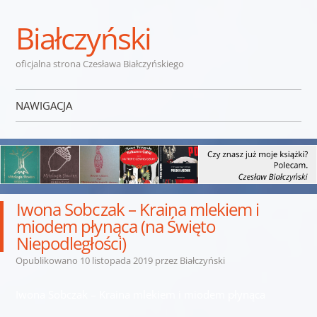
Białczyński
oficjalna strona Czesława Białczyńskiego
NAWIGACJA
Przejdź do treści
Iwona Sobczak – Kraina mlekiem i
miodem płynąca (na Święto
Niepodległości)
Opublikowano
10 listopada 2019
przez
Białczyński
Iwona Sobczak – Kraina mlekiem i miodem płynąca