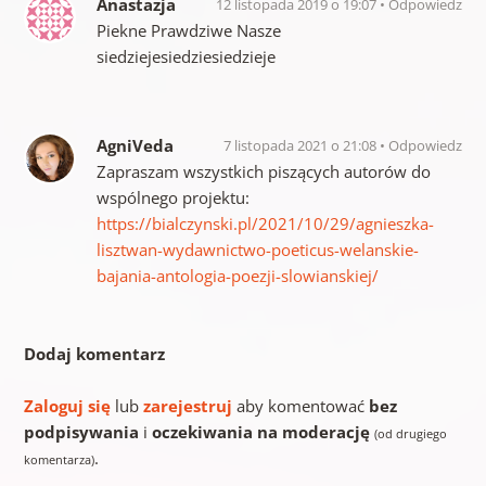
Anastazja
12 listopada 2019 o 19:07
Odpowiedz
Piekne Prawdziwe Nasze
siedziejesiedziesiedzieje
AgniVeda
7 listopada 2021 o 21:08
Odpowiedz
Zapraszam wszystkich piszących autorów do
wspólnego projektu:
https://bialczynski.pl/2021/10/29/agnieszka-
lisztwan-wydawnictwo-poeticus-welanskie-
bajania-antologia-poezji-slowianskiej/
Dodaj komentarz
Zaloguj się
lub
zarejestruj
aby komentować
bez
podpisywania
i
oczekiwania na moderację
(od drugiego
.
komentarza)