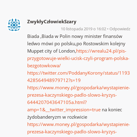
ZwykłyCzłowiekSzary
10 listopada 2019 o 16:02
Odpowiedz
Biada ,Biada w Polin nowy minister finansów
ledwo mówi po polsku,po Rostowskim kolejny
Muppet city of London,
https://wrealu24.pl/pis-
przygotowuje-wielki-ucisk-czyli-program-polska-
bezgotowkowa/
https://twitter.com/PoddanyKorony/status/1193
428564948979712?s=19
https://www.money.pl/gospodarka/wystapienie-
prezesa-kaczynskiego-padlo-slowo-kryzys-
6444207043647105a.html?
amp=1&__twitter_impression=true
na koniec
żydobanderyzm w rozkwicie
https://www.money.pl/gospodarka/wystapienie-
prezesa-kaczynskiego-padlo-slowo-kryzys-