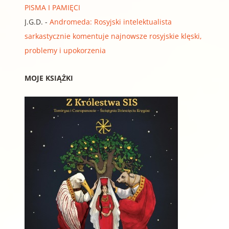
PISMA I PAMIĘCI
J.G.D.
-
Andromeda: Rosyjski intelektualista
sarkastycznie komentuje najnowsze rosyjskie klęski,
problemy i upokorzenia
MOJE KSIĄŻKI