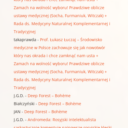
Zamach na wolność wyboru! Prawdziwe oblicze
ustawy medycznej (Socha, Furmaniuk, Witczak) +
Rada ds. Medycyny Naturalnej Komplementarnej i
Tradycyjnej
takaprawda
-
Prof. Łukasz Łuczaj – Środowisko
medyczne w Polsce zachowuje się jak nowotwór
który nas okrada i chce zamknąć nam usta +
Zamach na wolność wyboru! Prawdziwe oblicze
ustawy medycznej (Socha, Furmaniuk, Witczak) +
Rada ds. Medycyny Naturalnej Komplementarnej i
Tradycyjnej
J.G.D.
-
Deep Forest – Bohème
Białczyński
-
Deep Forest – Bohème
JAN
-
Deep Forest – Bohème
J.G.D.
-
Andromeda: Rosyjski intelektualista
sarkastycznie komentuje najnowsze rosyjskie klęski,