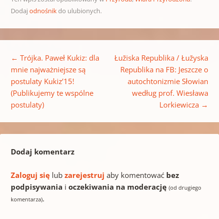
Dodaj
odnośnik
do ulubionych.
Nawigacja wpisu
←
Trójka. Paweł Kukiz: dla
Łužiska Republika / Łužyska
mnie najważniejsze są
Republika na FB: Jeszcze o
postulaty Kukiz’15!
autochtonizmie Słowian
(Publikujemy te wspólne
według prof. Wiesława
postulaty)
Lorkiewicza
→
Dodaj komentarz
Zaloguj się
lub
zarejestruj
aby komentować
bez
podpisywania
i
oczekiwania na moderację
(od drugiego
.
komentarza)