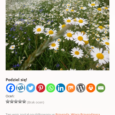
Podziel się!
Oceń:
(Brak ocen)
Ten wpis został opublikowany w
Przyroda
,
Wiara Przyrodzona
.