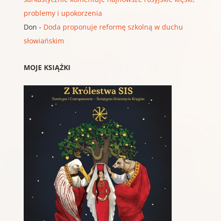
problemy i upokorzenia
Don
-
Doda proponuje reformę szkolną w duchu
słowiańskim
MOJE KSIĄŻKI