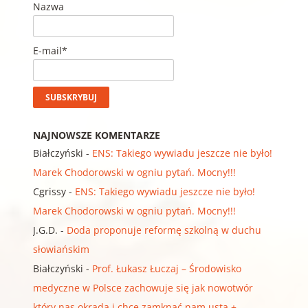
Nazwa
E-mail*
NAJNOWSZE KOMENTARZE
Białczyński
-
ENS: Takiego wywiadu jeszcze nie było!
Marek Chodorowski w ogniu pytań. Mocny!!!
Cgrissy
-
ENS: Takiego wywiadu jeszcze nie było!
Marek Chodorowski w ogniu pytań. Mocny!!!
J.G.D.
-
Doda proponuje reformę szkolną w duchu
słowiańskim
Białczyński
-
Prof. Łukasz Łuczaj – Środowisko
medyczne w Polsce zachowuje się jak nowotwór
który nas okrada i chce zamknąć nam usta +