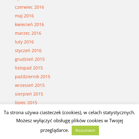
czerwiec 2016
maj 2016
kwiecień 2016
marzec 2016
luty 2016
styczeń 2016
grudzień 2015
listopad 2015
październik 2015
wrzesień 2015
sierpień 2015
lipiec 2015
czerwiec 2015
Ta strona używa ciasteczek (cookies), w celach statystycznych.
maj 2015
Możesz wyłączyć obsługę plików cookies w Twojej
kwiecień 2015
przeglądarce.
Rozumiem
marzec 2015