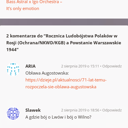
Bass Astral x Igo Orchestra –
It’s only emotion
2 komentarze do “
Rocznica Ludobójstwa Polaków w
Rosji (Ochrana/NKWD/KGB) a Powstanie Warszawskie
1944
”
ARIA
2 sierpnia 2019 o 15:11
Odpowiedz
Obława Augostowska:
https://dzieje.pl/aktualnosci/71-lat-temu-
rozpoczela-sie-oblawa-augustowska
Slawek
2 sierpnia 2019 o 18:56
Odpowiedz
A gdzie bój o Lwów i bój o Wilno?