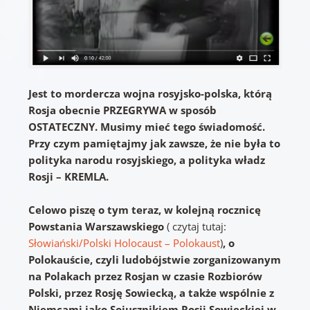
Jest to mordercza wojna rosyjsko-polska, którą
Rosja obecnie PRZEGRYWA w sposób
OSTATECZNY. Musimy mieć tego świadomość.
Przy czym pamiętajmy jak zawsze, że nie była to
polityka narodu rosyjskiego, a polityka władz
Rosji – KREMLA.
Celowo piszę o tym teraz, w kolejną rocznicę
Powstania Warszawskiego
( czytaj tutaj:
Słowiański/Polski Holocaust – Polokaust
)
, o
Polokauście, czyli ludobójstwie zorganizowanym
na Polakach przez Rosjan w czasie Rozbiorów
Polski, przez Rosję Sowiecką, a także wspólnie z
Niemcami jako Sojusznikiem Rosji Sowieckiej w