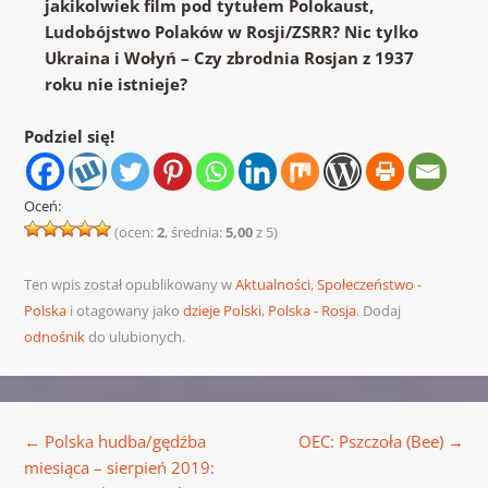
jakikolwiek film pod tytułem Polokaust,
Ludobójstwo Polaków w Rosji/ZSRR? Nic tylko
Ukraina i Wołyń – Czy zbrodnia Rosjan z 1937
roku nie istnieje?
Podziel się!
Oceń:
(ocen:
2
, średnia:
5,00
z 5)
Ten wpis został opublikowany w
Aktualności
,
Społeczeństwo -
Polska
i otagowany jako
dzieje Polski
,
Polska - Rosja
. Dodaj
odnośnik
do ulubionych.
Nawigacja wpisu
←
Polska hudba/gędźba
OEC: Pszczoła (Bee)
→
miesiąca – sierpień 2019: