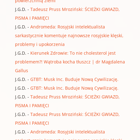
powierzchnią ziemi
J.G.D.
-
Tadeusz Pruss Mroziński: ŚCIEŻKI GWIAZD,
PISMA I PAMIĘCI
J.G.D.
-
Andromeda: Rosyjski intelektualista
sarkastycznie komentuje najnowsze rosyjskie klęski,
problemy i upokorzenia
J.G.D.
-
Kierunek Zdrowie: To nie cholesterol jest
problemem?! Wątroba kocha tłuszcz | dr Magdalena
Gallus
J.G.D.
-
GTBT: Musk Inc. Buduje Nową Cywilizację.
J.G.D.
-
GTBT: Musk Inc. Buduje Nową Cywilizację.
J.G.D.
-
Tadeusz Pruss Mroziński: ŚCIEŻKI GWIAZD,
PISMA I PAMIĘCI
J.G.D.
-
Tadeusz Pruss Mroziński: ŚCIEŻKI GWIAZD,
PISMA I PAMIĘCI
J.G.D.
-
Andromeda: Rosyjski intelektualista