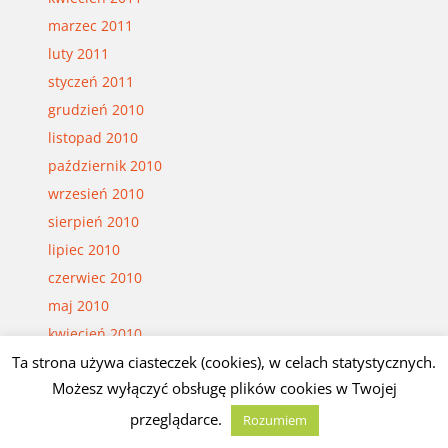
marzec 2011
luty 2011
styczeń 2011
grudzień 2010
listopad 2010
październik 2010
wrzesień 2010
sierpień 2010
lipiec 2010
czerwiec 2010
maj 2010
kwiecień 2010
Ta strona używa ciasteczek (cookies), w celach statystycznych.
marzec 2010
Możesz wyłączyć obsługę plików cookies w Twojej
luty 2010
styczeń 2010
przeglądarce.
Rozumiem
grudzień 2009