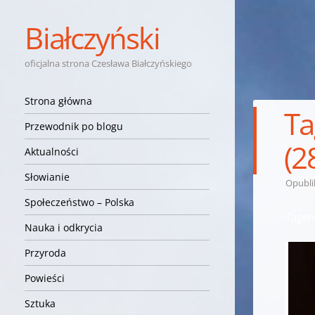
Białczyński
oficjalna strona Czesława Białczyńskiego
Nawigacja
Przejdź do treści
Strona główna
Ta
Przewodnik po blogu
(2
Aktualności
Słowianie
Opubl
Społeczeństwo – Polska
Tagen
Nauka i odkrycia
Przyroda
Powieści
Sztuka