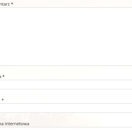
ntarz
*
a
*
l
*
na internetowa