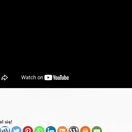
l się!