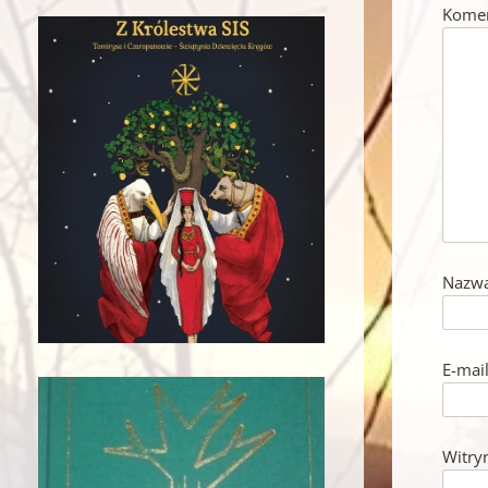
Kome
Nazw
E-mai
Witry