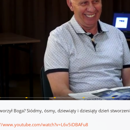
tworzył Boga? Siódmy, ósmy, dziewiąty i dziesiąty dzień stworz
://www.youtube.com/watch?v=L6v5iDBAFu8