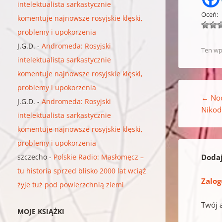
intelektualista sarkastycznie
Oceń:
komentuje najnowsze rosyjskie klęski,
problemy i upokorzenia
J.G.D.
-
Andromeda: Rosyjski
Ten wp
intelektualista sarkastycznie
komentuje najnowsze rosyjskie klęski,
Nawigacja w
problemy i upokorzenia
←
Noc
J.G.D.
-
Andromeda: Rosyjski
Niko
intelektualista sarkastycznie
komentuje najnowsze rosyjskie klęski,
problemy i upokorzenia
szczecho
-
Polskie Radio: Masłomęcz –
Doda
tu historia sprzed blisko 2000 lat wciąż
Zalog
żyje tuż pod powierzchnią ziemi
Twój 
MOJE KSIĄŻKI