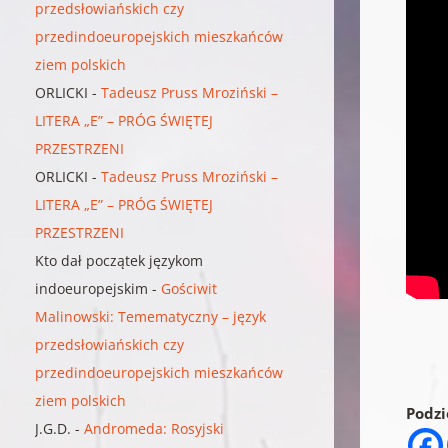
przedsłowiańskich czy
przedindoeuropejskich mieszkańców
ziem polskich
ORLICKI
-
Tadeusz Pruss Mroziński –
LITERA „E” – PRÓG ŚWIĘTEJ
PRZESTRZENI
ORLICKI
-
Tadeusz Pruss Mroziński –
LITERA „E” – PRÓG ŚWIĘTEJ
PRZESTRZENI
Kto dał początek językom
indoeuropejskim
-
Gościwit
Malinowski: Temematyczny – język
przedsłowiańskich czy
przedindoeuropejskich mieszkańców
ziem polskich
Podzie
J.G.D.
-
Andromeda: Rosyjski