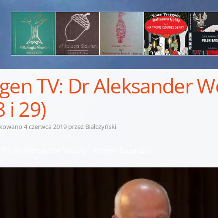
gen TV: Dr Aleksander W
8 i 29)
ikowano
4 czerwca 2019
przez
Białczyński
 TV: Dr Aleksander Woźny – Projekt Boga (28)