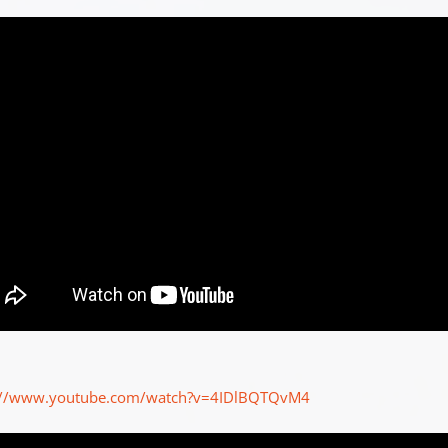
://www.youtube.com/watch?v=4IDlBQTQvM4