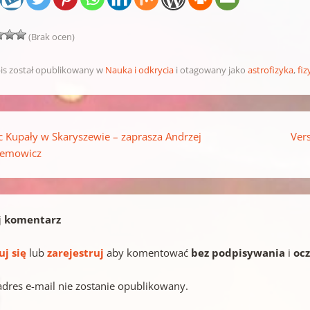
(Brak ocen)
is został opublikowany w
Nauka i odkrycia
i otagowany jako
astrofizyka
,
fi
pisu
 Kupały w Skaryszewie – zaprasza Andrzej
Vers
demowicz
j komentarz
uj się
lub
zarejestruj
aby komentować
bez podpisywania
i
oc
adres e-mail nie zostanie opublikowany.