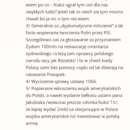
wiem po co – Kukiz ugrał tym coś dla nas
zwykłych ludzi? Jeżeli tak to niech sie tym mocno
chwali bo ja nic o tym nie wiem.
3/ Generalnie za „dyplomatyczne milczenie” a de
facto wspieranie tworzenia Polin przez PiS.
Szczegółowo zaś za głosowanie za przyznaniem
Żydom 100mln na restaurację cmentarza
żydowskiego /a leżą tam oprawcy polskiego
narodu tacy jak Różalski/ i to w chwili kiedy
Polacy sami bez pomocy rządu od lat zbierają na
ratowanie Powązek.
4/ Wyciszenie sprawy ustawy 1066.
5/ Popieranie wkroczenia wojsk amerykańskich
do Polski, a nawet wydanie bełkotu ustami pana
Jakubiaka /wówczas jeszcze członka Kukiz`15/,
że lepiej wydać 2mld na stacjonujące w Polsce
wojska amerykańskie niż inwestować w polską
armię.