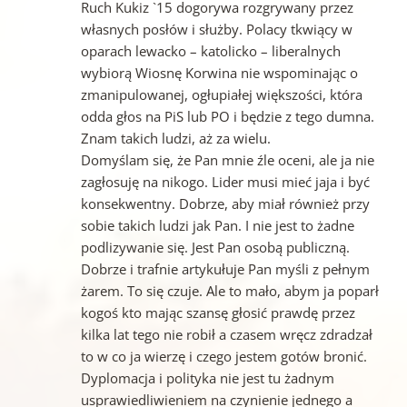
Ruch Kukiz `15 dogorywa rozgrywany przez
własnych posłów i służby. Polacy tkwiący w
oparach lewacko – katolicko – liberalnych
wybiorą Wiosnę Korwina nie wspominając o
zmanipulowanej, ogłupiałej większości, która
odda głos na PiS lub PO i będzie z tego dumna.
Znam takich ludzi, aż za wielu.
Domyślam się, że Pan mnie źle oceni, ale ja nie
zagłosuję na nikogo. Lider musi mieć jaja i być
konsekwentny. Dobrze, aby miał również przy
sobie takich ludzi jak Pan. I nie jest to żadne
podlizywanie się. Jest Pan osobą publiczną.
Dobrze i trafnie artykułuje Pan myśli z pełnym
żarem. To się czuje. Ale to mało, abym ja poparł
kogoś kto mając szansę głosić prawdę przez
kilka lat tego nie robił a czasem wręcz zdradzał
to w co ja wierzę i czego jestem gotów bronić.
Dyplomacja i polityka nie jest tu żadnym
usprawiedliwieniem na czynienie jednego a