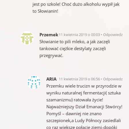
jest po szkole! Choć dużo alkoholu wypił jak
to Słowianin!
Przemek
11 kwietnia 2019 o 00:03
Odpowiedz
Słowianie to pili mleko, a jak zaczęli
tankować ciężkie destylaty zaczęli
przegrywać.
ARIA
11 kwietnia 2019 o 06:56
Odpowiedz
Przemku wiele trucizn w przyrodzie w
wyniku naturalnej fermentacji( sztuka
szamanizmu) ratowała życie!
Najważniejszy Dział Emanacji Stwórcy!
Pomyśl – dawniej nie znano
szczepionek,a Ludy Północy zasiedlali
co raz większe połacie ziemi-dopóki