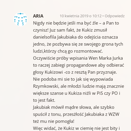
ARIA
10 kwietnia 2019 o 10:12
Odpowiedz
Nigdy nie będzie jeśli ma być źle – a Pan to
czynisz! Juz sam fakt, że Kukiz zmusił
danielsofila Jakubiaka do odejścia oznacza
jedno, że pozbywa się ze swojego grona tych
ludzi,którzy chcą go rozmontować.
Oczywiście próby wpisania Wen Marka Jurka
to raczej zabiegi propagandowe aby odbierać
głosy Kukizowi -co z resztą Pan przyznaje.
Nie podoba mi sie to jak się wypowiada
Rzymkowski, ale młodzi ludzie mają znacznie
większe szanse u Kukiza niźli w PiS czy PO i
to jest fakt.
Jakubiak mówił mądre słowa, ale szybko
spuścił z tonu, przesżłość Jakubiaka z WZW
też mu nie pomogła!
Więc widać, że Kukiz w ciemię nie jest bity i