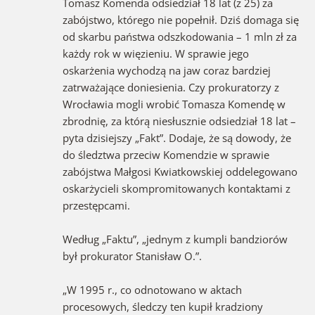
Tomasz Komenda odsiedział 18 lat (z 25) za
zabójstwo, którego nie popełnił. Dziś domaga się
od skarbu państwa odszkodowania – 1 mln zł za
każdy rok w więzieniu. W sprawie jego
oskarżenia wychodzą na jaw coraz bardziej
zatrważające doniesienia. Czy prokuratorzy z
Wrocławia mogli wrobić Tomasza Komendę w
zbrodnię, za którą niesłusznie odsiedział 18 lat –
pyta dzisiejszy „Fakt”. Dodaje, że są dowody, że
do śledztwa przeciw Komendzie w sprawie
zabójstwa Małgosi Kwiatkowskiej oddelegowano
oskarżycieli skompromitowanych kontaktami z
przestępcami.
Według „Faktu”, „jednym z kumpli bandziorów
był prokurator Stanisław O.”.
„W 1995 r., co odnotowano w aktach
procesowych, śledczy ten kupił kradziony