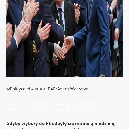
wPolityce.pl – autor: PAP/Adam Warżawa
Co pokazują NAM sondaże przed wyborami do
Parlamentu UE? Głosuj na Ruch KUKIZA!
Gdyby wybory do PE odbyły się minioną niedzielę,