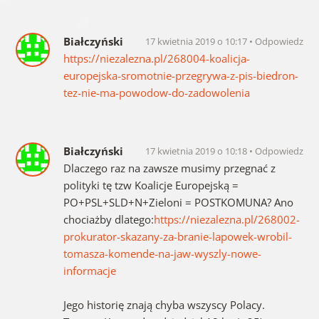
Białczyński
17 kwietnia 2019 o 10:17
Odpowiedz
https://niezalezna.pl/268004-koalicja-
europejska-sromotnie-przegrywa-z-pis-biedron-
tez-nie-ma-powodow-do-zadowolenia
Białczyński
17 kwietnia 2019 o 10:18
Odpowiedz
Dlaczego raz na zawsze musimy przegnać z
polityki tę tzw Koalicje Europejską =
PO+PSL+SLD+N+Zieloni = POSTKOMUNA? Ano
chociażby dlatego:
https://niezalezna.pl/268002-
prokurator-skazany-za-branie-lapowek-wrobil-
tomasza-komende-na-jaw-wyszly-nowe-
informacje
Jego historię znają chyba wszyscy Polacy.