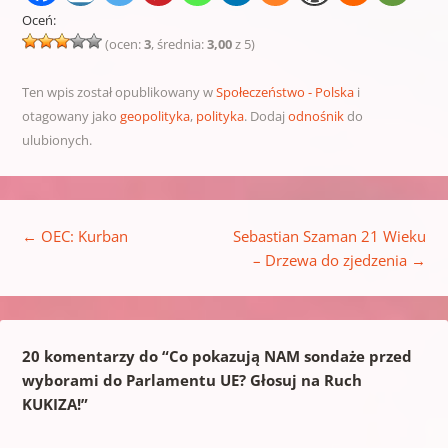
Oceń:
(ocen:
3
, średnia:
3,00
z 5)
Ten wpis został opublikowany w
Społeczeństwo - Polska
i
otagowany jako
geopolityka
,
polityka
. Dodaj
odnośnik
do
ulubionych.
Nawigacja wpisu
←
OEC: Kurban
Sebastian Szaman 21 Wieku
– Drzewa do zjedzenia
→
20 komentarzy do “
Co pokazują NAM sondaże przed
wyborami do Parlamentu UE? Głosuj na Ruch
KUKIZA!
”