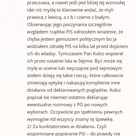
przeczuwa, a nawet jeśli jest bliżej tej wzniosłej
idei niż myślę to klarownie widać, że myli
prawicę z lewicą, a z b i czarne z białym.
Obserwując jego poczynania szczególnie
względem rządów PiS odniosłem wrażenie, że
chyba jestem geniuszem politycznym bo ja
widziałem zdradę PiS na kilka lat przed dojściem
ich do władzy. Tymczasem Pan Kukiz wspierał
ich przez ostatnie lata w Sejmie. Być może się
mylę w ocenie lub zwyczajnie pod sejmowym
stołem dzieją się takie rzeczy, które całkowicie
zmieniają optykę i nakazują kompletnie inne
działania od deklarowanych poglądów. Kukiz
popisał sie również ostatnio deklarując
ewentualne rozmowy z PO po nowych
wyborach. Oczywiście po spełnieniu pewnych
wymogów itd wszyscy znamy tę śpiewkę.
2/ Za kunktatorstwo w działaniu. Czyli
wspomniane popieranie PiS – do prawdy nie