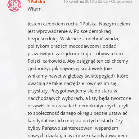
1Polska
10 kwietnia 2019 o 22:02
Odpowiedz
Witam,
Jestem członkiem ruchu 1Polska. Naszym celem
jest wprowadzenie w Polsce demokracji
bezpośredniej. W skrócie – odebrać władzę
politykom oraz ich mocodawcom i oddać
prawowitym zarządcom kraju – obywatelom
Polski, całkowicie. Aby osiągnąć ten cel chcemy
zjednoczyć jak najwięcej środowisk (nie
wnikamy nawet w głębszy światopogląd), które
uważają że takie narzędzie również im się
przysłuży. Przygotowujemy się do staru w
nadchodzących wyborach, a listy będą tworzone
oczywiście na zasadach demokratycznych, czyli
to społeczność danego okręgu będzie ustawiać
kandydatów i ich miejsca na tych listach. Czy
byliby Państwo zainteresowani wsparciem
naszych działań, a być może i kandydowaniem