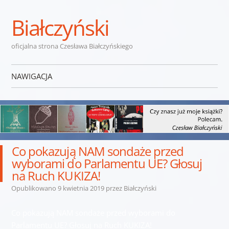
Białczyński
oficjalna strona Czesława Białczyńskiego
NAWIGACJA
Przejdź do treści
Co pokazują NAM sondaże przed
wyborami do Parlamentu UE? Głosuj
na Ruch KUKIZA!
Opublikowano
9 kwietnia 2019
przez
Białczyński
Co pokazują NAM sondaże przed wyborami do
Parlamentu UE? Głosuj na Ruch KUKIZA!