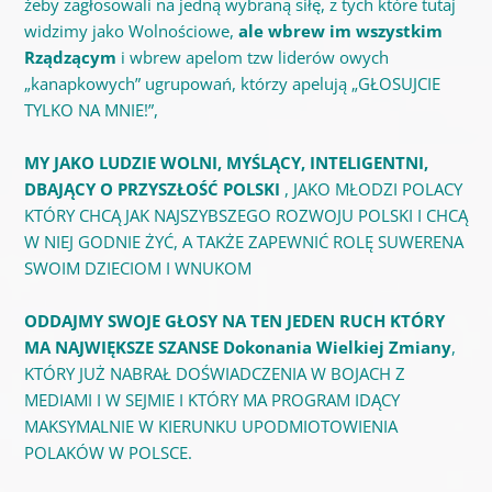
żeby zagłosowali na jedną wybraną siłę, z tych które tutaj
widzimy jako Wolnościowe,
ale wbrew im wszystkim
Rządzącym
i wbrew apelom tzw liderów owych
„kanapkowych” ugrupowań, którzy apelują „GŁOSUJCIE
TYLKO NA MNIE!”,
MY JAKO LUDZIE WOLNI, MYŚLĄCY, INTELIGENTNI,
DBAJĄCY O PRZYSZŁOŚĆ POLSKI
, JAKO MŁODZI POLACY
KTÓRY CHCĄ JAK NAJSZYBSZEGO ROZWOJU POLSKI I CHCĄ
W NIEJ GODNIE ŻYĆ, A TAKŻE ZAPEWNIĆ ROLĘ SUWERENA
SWOIM DZIECIOM I WNUKOM
ODDAJMY SWOJE GŁOSY NA TEN JEDEN RUCH KTÓRY
MA NAJWIĘKSZE SZANSE Dokonania Wielkiej Zmiany
,
KTÓRY JUŻ NABRAŁ DOŚWIADCZENIA W BOJACH Z
MEDIAMI I W SEJMIE I KTÓRY MA PROGRAM IDĄCY
MAKSYMALNIE W KIERUNKU UPODMIOTOWIENIA
POLAKÓW W POLSCE.