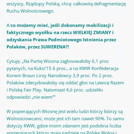
wszyscy, Rządzący Polską, chcą: całkowitą defragmentację
Ruchu Wolnościowego.
A
co możemy mieć, jeśli dokonamy mobilizacji i
faktycznego wysiłku na rzecz WIELKIEJ ZMIANY i
odzyskania Prawa Podmiotowego Istnienia przez
Polaków, przez SUWERENA?!
Cytuję: „Na Partię Wiosna zagłosowałoby 6,1 proc
pytanych, na Kukiz‘15 6 proc., a na KWW Konfederacja
Korwin Braun Liroy Narodowcy 3,9 proc. Po 2 proc.
Polaków zdecydowałoby się oddać głos na Lewicę Razem
i Polskę Fair Play. Natomiast 4,6 proc. udzieliło
odpowiedzi „nie wiem””
W popierających Wiosnę jest wielu ludzi którzy którzy są
Wolnościowcami, może jest ich tam nawet 90%. To samo
dotyczy KWW, gdzie moim zdaniem jest podobna liczba
popierających którzy mają nadzieję na Polskę Wolną i