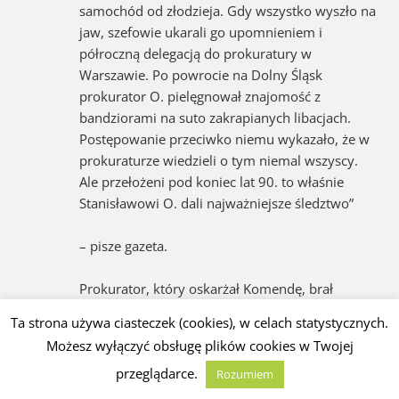
samochód od złodzieja. Gdy wszystko wyszło na
jaw, szefowie ukarali go upomnieniem i
półroczną delegacją do prokuratury w
Warszawie. Po powrocie na Dolny Śląsk
prokurator O. pielęgnował znajomość z
bandziorami na suto zakrapianych libacjach.
Postępowanie przeciwko niemu wykazało, że w
prokuraturze wiedzieli o tym niemal wszyscy.
Ale przełożeni pod koniec lat 90. to właśnie
Stanisławowi O. dali najważniejsze śledztwo”
– pisze gazeta.
Prokurator, który oskarżał Komendę, brał
łapówki. Właśnie usłyszał wyrok – skazujący!
Ta strona używa ciasteczek (cookies), w celach statystycznych.
Możesz wyłączyć obsługę plików cookies w Twojej
Czytaj również
przeglądarce.
Prokurator, który oskarżał Komendę, brał
Rozumiem
łapówki. Właśnie usłyszał wyrok – skazujący!