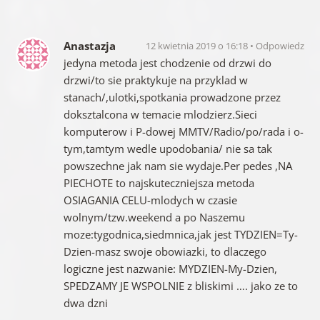
Anastazja
12 kwietnia 2019 o 16:18
Odpowiedz
jedyna metoda jest chodzenie od drzwi do
drzwi/to sie praktykuje na przyklad w
stanach/,ulotki,spotkania prowadzone przez
doksztalcona w temacie mlodzierz.Sieci
komputerow i P-dowej MMTV/Radio/po/rada i o-
tym,tamtym wedle upodobania/ nie sa tak
powszechne jak nam sie wydaje.Per pedes ,NA
PIECHOTE to najskuteczniejsza metoda
OSIAGANIA CELU-mlodych w czasie
wolnym/tzw.weekend a po Naszemu
moze:tygodnica,siedmnica,jak jest TYDZIEN=Ty-
Dzien-masz swoje obowiazki, to dlaczego
logiczne jest nazwanie: MYDZIEN-My-Dzien,
SPEDZAMY JE WSPOLNIE z bliskimi …. jako ze to
dwa dzni