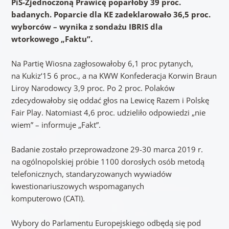
PiS-Zjednoczoną Prawicę poparłoby 39 proc.
badanych. Poparcie dla KE zadeklarowało 36,5 proc.
wyborców – wynika z sondażu IBRIS dla
wtorkowego „Faktu”.
Na Partię Wiosna zagłosowałoby 6,1 proc pytanych,
na Kukiz‘15 6 proc., a na KWW Konfederacja Korwin Braun
Liroy Narodowcy 3,9 proc. Po 2 proc. Polaków
zdecydowałoby się oddać głos na Lewicę Razem i Polskę
Fair Play. Natomiast 4,6 proc. udzieliło odpowiedzi „nie
wiem” – informuje „Fakt”.
Badanie zostało przeprowadzone 29-30 marca 2019 r.
na ogólnopolskiej próbie 1100 dorosłych osób metodą
telefonicznych, standaryzowanych wywiadów
kwestionariuszowych wspomaganych
komputerowo (CATI).
Wybory do Parlamentu Europejskiego odbędą się pod