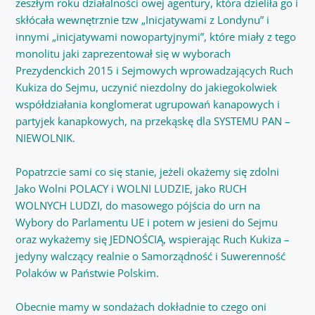
zeszłym roku działalności owej agentury, która dzieliła go i
skłócała wewnętrznie tzw „Inicjatywami z Londynu” i
innymi „inicjatywami nowopartyjnymi”, które miały z tego
monolitu jaki zaprezentował się w wyborach
Prezydenckich 2015 i Sejmowych wprowadzających Ruch
Kukiza do Sejmu, uczynić niezdolny do jakiegokolwiek
współdziałania konglomerat ugrupowań kanapowych i
partyjek kanapkowych, na przekąskę dla SYSTEMU PAN –
NIEWOLNIK.
Popatrzcie sami co się stanie, jeżeli okażemy się zdolni
Jako Wolni POLACY i WOLNI LUDZIE, jako RUCH
WOLNYCH LUDZI, do masowego pójścia do urn na
Wybory do Parlamentu UE i potem w jesieni do Sejmu
oraz wykażemy się JEDNOŚCIĄ, wspierając Ruch Kukiza –
jedyny walczący realnie o Samorządność i Suwerenność
Polaków w Państwie Polskim.
Obecnie mamy w sondażach dokładnie to czego oni