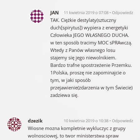
JAN
11 kwietnia 2019 o 07:08
Odpowiedz
TAK. Ciężkie destylaty(sztuczny
duch[spirytus]) wypiera z energetyki
Człowieka JEGO WŁASNEGO DUCHA.
w ten sposób tracimy MOC sPRAwczą.
Wtedy z Panów własnego losu
stajemy się jego niewolnikiem.
Bardzo trafne spostrzeżenie Przemku.
1Polska, proszę nie zapominajcie o
tym, w jaki sposób
przejawienie(zdarzenia w tym Świecie)
zadziewa się.
dzezik
10 kwietnia 2019 o 10:38
Odpowiedz
Wiosne mozna kompletnie wykluczyc z grupy
wolnosciowej, to twor ministerstwa spraw