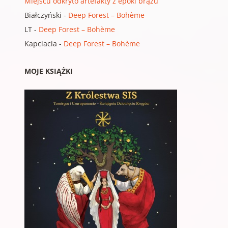
Miejscu odkryto artefakty z epoki brązu
Białczyński
-
Deep Forest – Bohème
LT
-
Deep Forest – Bohème
Kapciacia
-
Deep Forest – Bohème
MOJE KSIĄŻKI