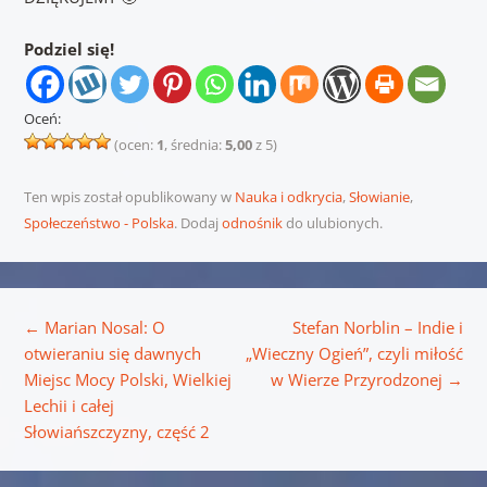
Podziel się!
Oceń:
(ocen:
1
, średnia:
5,00
z 5)
Ten wpis został opublikowany w
Nauka i odkrycia
,
Słowianie
,
Społeczeństwo - Polska
. Dodaj
odnośnik
do ulubionych.
Nawigacja wpisu
←
Marian Nosal: O
Stefan Norblin – Indie i
otwieraniu się dawnych
„Wieczny Ogień”, czyli miłość
Miejsc Mocy Polski, Wielkiej
w Wierze Przyrodzonej
→
Lechii i całej
Słowiańszczyzny, część 2