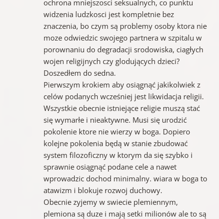
ochrona mniejszosci seksualnych, co punktu
widzenia ludzkosci jest kompletnie bez
znaczenia, bo czym są problemy osoby ktora nie
moze odwiedzic swojego partnera w szpitalu w
porownaniu do degradacji srodowiska, ciagłych
wojen religijnych czy glodujących dzieci?
Doszedłem do sedna.
Pierwszym krokiem aby osiągnąć jakikolwiek z
celów podanych wcześniej jest likwidacja religii.
Wszystkie obecnie istniejące religie muszą stać
się wymarłe i nieaktywne. Musi się urodzić
pokolenie ktore nie wierzy w boga. Dopiero
kolejne pokolenia będą w stanie zbudować
system filozoficzny w ktorym da się szybko i
sprawnie osiągnąć podane cele a nawet
wprowadzic dochod minimalny. wiara w boga to
atawizm i blokuje rozwoj duchowy.
Obecnie zyjemy w swiecie plemiennym,
plemiona są duze i mają setki milionów ale to są