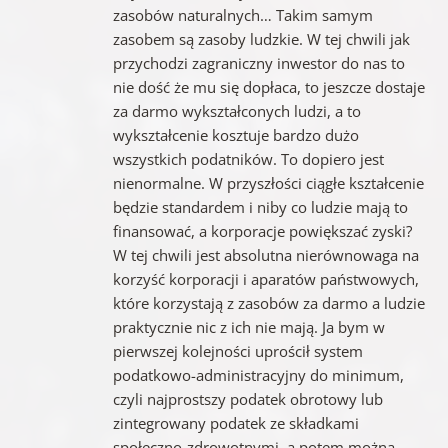
zasobów naturalnych… Takim samym
zasobem są zasoby ludzkie. W tej chwili jak
przychodzi zagraniczny inwestor do nas to
nie dość że mu się dopłaca, to jeszcze dostaje
za darmo wykształconych ludzi, a to
wykształcenie kosztuje bardzo dużo
wszystkich podatników. To dopiero jest
nienormalne. W przyszłości ciągłe kształcenie
będzie standardem i niby co ludzie mają to
finansować, a korporacje powiększać zyski?
W tej chwili jest absolutna nierównowaga na
korzyść korporacji i aparatów państwowych,
które korzystają z zasobów za darmo a ludzie
praktycznie nic z ich nie mają. Ja bym w
pierwszej kolejności uprościł system
podatkowo-administracyjny do minimum,
czyli najprostszy podatek obrotowy lub
zintegrowany podatek ze składkami
społeczno-zdrowotnymi, a potem można