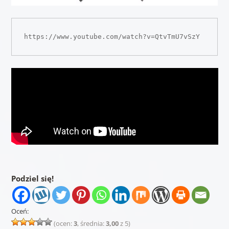
https://www.youtube.com/watch?v=QtvTmU7vSzY
Podziel się!
Oceń:
(ocen:
3
, średnia:
3,00
z 5)