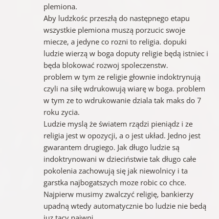
plemiona.
Aby ludzkośc przeszłą do następnego etapu
wszystkie plemiona muszą porzucic swoje
miecze, a jedyne co rozni to religia. dopuki
ludzie wierzą w boga doputy religie będą istniec i
będa blokować rozwoj spoleczenstw.
problem w tym ze religie głownie indoktrynują
czyli na siłę wdrukowują wiarę w boga. problem
w tym ze to wdrukowanie dziala tak maks do 7
roku zycia.
Ludzie myslą że światem rządzi pieniądz i ze
religia jest w opozycji, a o jest układ. Jedno jest
gwarantem drugiego. Jak długo ludzie są
indoktrynowani w dzieciństwie tak długo całe
pokolenia zachowują się jak niewolnicy i ta
garstka najbogatszych moze robic co chce.
Najpierw musimy zwalczyć religię, bankierzy
upadną wtedy automatycznie bo ludzie nie bedą
juz tacy naiwni.