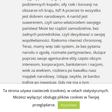
podziemnych kopalin, siły rzek i koncesji na
obszarze ich kraju, itd? A przecież to wszystko
jest dobrem narodowym. A naród jest
suwerenem, czyli samo-właścicielem swojego
państwa! Może tez rządzić samodzielnie, bez
żadnych pośredników, czyli decydować o swojej
współwłasności. Rzekomo również chronionej.
Teraz, mamy więc taki system, że bez pytania
narodu o zgodę, rozmaite partyjniactwo, służące
poprzez swoje agenturalne elity często obcym
interesom, korporacjom, banksterom i nacjom,
wiek za wiekiem, rozbiera po kawałku nasz
majątek narodowy. Udając zwykle, że bardzo
trafnie go inwestuje. Gdy nie ma o tym
najmniejszego pojęcia, bo przeważnie politycy
Ta strona używa ciasteczek (cookies), w celach statystycznych.
tych partii nigdy nie ubrudzili się walka o byt
Możesz wyłączyć obsługę plików cookies w Twojej
prowadząc własne firmy, walcząc z rynkową
przeglądarce.
Rozumiem
konkurencją o przetrwanie, inwestując własne