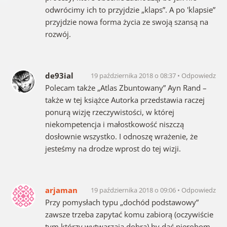
odwrócimy ich to przyjdzie „klaps”. A po 'klapsie”
przyjdzie nowa forma życia ze swoją szansą na
rozwój.
de93ial
19 października 2018 o 08:37
Odpowiedz
Polecam także „Atlas Zbuntowany” Ayn Rand –
także w tej książce Autorka przedstawia raczej
ponurą wizję rzeczywistości, w której
niekompetencja i małostkowość niszczą
dosłownie wszystko. I odnoszę wrażenie, że
jesteśmy na drodze wprost do tej wizji.
arjaman
19 października 2018 o 09:06
Odpowiedz
Przy pomysłach typu „dochód podstawowy”
zawsze trzeba zapytać komu zabiorą (oczywiście
tym którzy wytwarzają dobra) by dać nierobom.