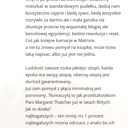
mieszkać w standardowym pudełku, dadzą nam
bzuzyteczne zajęcie i bedą zywic, bedą wszystkie
rozrywki za darmo ale i mała garstka się
zbuntuje przeciw tej wspaniałej błogiej ale
bezcelowej egzystencji, bedzie rewolucja i reset.
Coś jak kolejne karnacje w Matrixie.
a nie tu znowu pomysł na książkę, moze trzea
taką napisac, albo juz jest nie jedna.
Ludzkość zawsze szuka jakiejsc utopii, każda
epoka ma swoją utopię, obecną utopią jest
dochód gwarantowany.
Juz sam pomysł z płąca minimalną jest
poroniony. Tłumaczyłą to jak przedszkolakom
Pani Margaret Thatcher już w latach 80tych.
Jak to działa?
najbogatszych – ten mniej niz 1 procent
najbogatszych mozna odrzucic z analiz bo ich