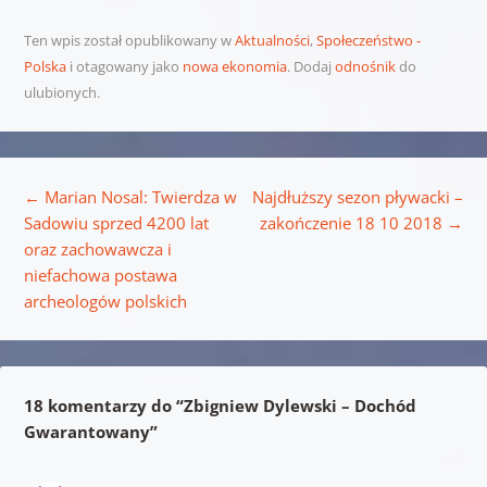
Ten wpis został opublikowany w
Aktualności
,
Społeczeństwo -
Polska
i otagowany jako
nowa ekonomia
. Dodaj
odnośnik
do
ulubionych.
Nawigacja wpisu
←
Marian Nosal: Twierdza w
Najdłuższy sezon pływacki –
Sadowiu sprzed 4200 lat
zakończenie 18 10 2018
→
oraz zachowawcza i
niefachowa postawa
archeologów polskich
18 komentarzy do “
Zbigniew Dylewski – Dochód
Gwarantowany
”