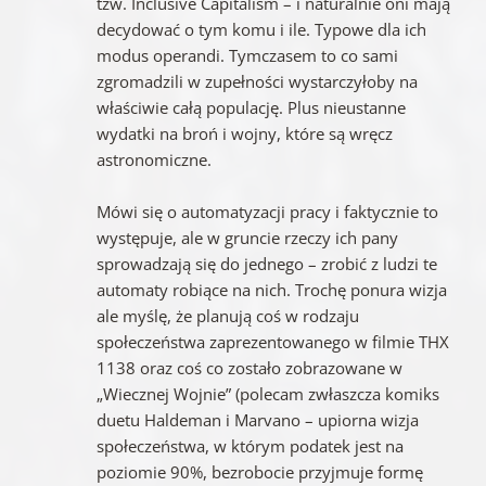
tzw. Inclusive Capitalism – i naturalnie oni mają
decydować o tym komu i ile. Typowe dla ich
modus operandi. Tymczasem to co sami
zgromadzili w zupełności wystarczyłoby na
właściwie całą populację. Plus nieustanne
wydatki na broń i wojny, które są wręcz
astronomiczne.
Mówi się o automatyzacji pracy i faktycznie to
występuje, ale w gruncie rzeczy ich pany
sprowadzają się do jednego – zrobić z ludzi te
automaty robiące na nich. Trochę ponura wizja
ale myślę, że planują coś w rodzaju
społeczeństwa zaprezentowanego w filmie THX
1138 oraz coś co zostało zobrazowane w
„Wiecznej Wojnie” (polecam zwłaszcza komiks
duetu Haldeman i Marvano – upiorna wizja
społeczeństwa, w którym podatek jest na
poziomie 90%, bezrobocie przyjmuje formę