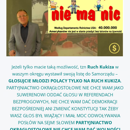
Jeżeli tylko macie taką możliwość, tzn
Ruch Kukiza
w
waszym okręgu wystawił swoją listę do Samorządu –
GŁOSUJCIE MŁODZI POLACY TYLKO NA RUCH KUKIZA
.
PARTYJNIACTWO OKRĄGŁOSTOŁOWE NIE CHCE WAM JAKO
SUWERENOWI ODDAĆ GŁOSU W REFERENDACH
BEZPROGOWYCH, NIE CHCE WAM DAĆ DEMOKRACJI
BEZPOŚREDNIEJ ANI ZMIENIĆ KONSTYTUCJI TAK ŻEBY
WASZ GŁOS BYŁ WIĄŻĄCY I MIAŁ MOC ODWOŁYWANIA
POSŁÓW NA SEJM! SŁOWEM
PARTYJNIACTWO
OKRĄGŁOSTOŁOWE NIE CHCE WAM DAĆ WOLNOŚCI