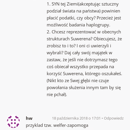
1. SYN tej Ziemi(akceptując sztuczny
podział świata na państwa) powinien
płacić podatki, czy obcy? Przecież jest
możliwość badania haplogrupy.
2. Chcesz reprezentować w obecnych
strukturach Suwerena? Obiecujesz, że
zrobisz to i to? I oni ci uwierzyli i
wybrali? Daj cały swój majątek w
zastaw, że jeśli nie dotrzymasz tego
coś obiecał wszystko przepada na
korzyść Suwerena, którego oszukałeś.
(Nikt kto ze Swej głębi nie czuje
powołania służenia innym tam by się
nie pchał).
hw
18 października 2018 o 17:01
Odpowiedz
przyklad tzw. welfer-zapomoga