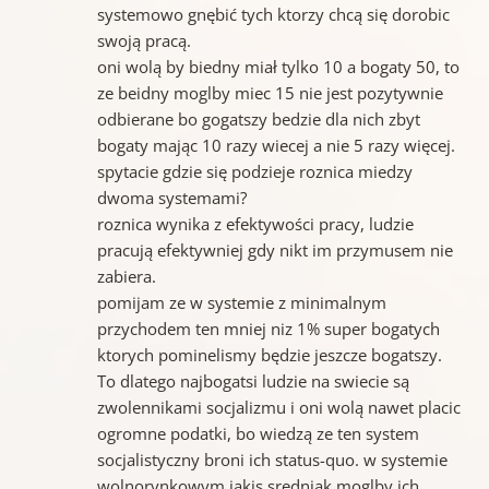
systemowo gnębić tych ktorzy chcą się dorobic
swoją pracą.
oni wolą by biedny miał tylko 10 a bogaty 50, to
ze beidny moglby miec 15 nie jest pozytywnie
odbierane bo gogatszy bedzie dla nich zbyt
bogaty mając 10 razy wiecej a nie 5 razy więcej.
spytacie gdzie się podzieje roznica miedzy
dwoma systemami?
roznica wynika z efektywości pracy, ludzie
pracują efektywniej gdy nikt im przymusem nie
zabiera.
pomijam ze w systemie z minimalnym
przychodem ten mniej niz 1% super bogatych
ktorych pominelismy będzie jeszcze bogatszy.
To dlatego najbogatsi ludzie na swiecie są
zwolennikami socjalizmu i oni wolą nawet placic
ogromne podatki, bo wiedzą ze ten system
socjalistyczny broni ich status-quo. w systemie
wolnorynkowym jakis sredniak moglby ich