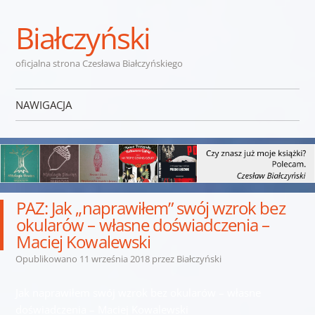
Białczyński
oficjalna strona Czesława Białczyńskiego
NAWIGACJA
Przejdź do treści
PAZ: Jak „naprawiłem” swój wzrok bez
okularów – własne doświadczenia –
Maciej Kowalewski
Opublikowano
11 września 2018
przez
Białczyński
Jak naprawiłem swój wzrok bez okularów – własne
doświadczenia – Maciej Kowalewski