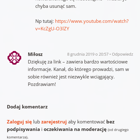
chyba usunąć sam.
Np tutaj:
https://www.youtube.com/watch?
v=KcZgU-O3lZY
Miłosz
8 grudnia 2019 o 20:57
Odpowiedz
Dziękuję za link – zawiera bardzo wartościowe
informacje. Kanał, do którego prowadzi, sam w
sobie również jest niezwykle wciągający.
Pozdrawiam!
Dodaj komentarz
Zaloguj się
lub
zarejestruj
aby komentować
bez
podpisywania
i
oczekiwania na moderację
(od drugiego
.
komentarza)