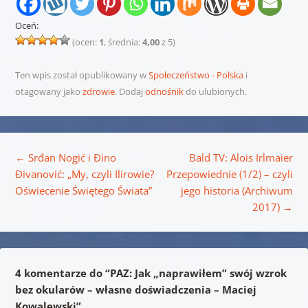
Oceń:
(ocen:
1
, średnia:
4,00
z 5)
Ten wpis został opublikowany w
Społeczeństwo - Polska
i
otagowany jako
zdrowie
. Dodaj
odnośnik
do ulubionych.
Nawigacja wpisu
←
Srđan Nogić i Đino
Bald TV: Alois Irlmaier
Đivanović: „My, czyli Ilirowie?
Przepowiednie (1/2) – czyli
Oświecenie Świętego Świata”
jego historia (Archiwum
2017)
→
4 komentarze do “
PAZ: Jak „naprawiłem” swój wzrok
bez okularów – własne doświadczenia – Maciej
Kowalewski
”