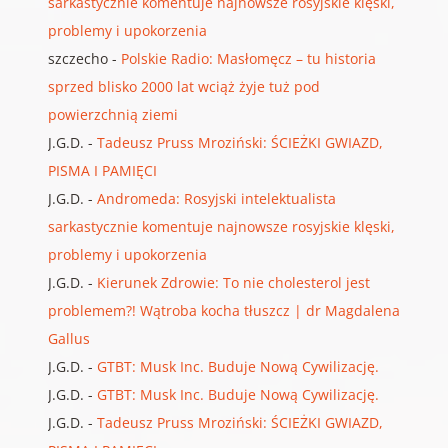
sarkastycznie komentuje najnowsze rosyjskie klęski,
problemy i upokorzenia
szczecho
-
Polskie Radio: Masłomęcz – tu historia
sprzed blisko 2000 lat wciąż żyje tuż pod
powierzchnią ziemi
J.G.D.
-
Tadeusz Pruss Mroziński: ŚCIEŻKI GWIAZD,
PISMA I PAMIĘCI
J.G.D.
-
Andromeda: Rosyjski intelektualista
sarkastycznie komentuje najnowsze rosyjskie klęski,
problemy i upokorzenia
J.G.D.
-
Kierunek Zdrowie: To nie cholesterol jest
problemem?! Wątroba kocha tłuszcz | dr Magdalena
Gallus
J.G.D.
-
GTBT: Musk Inc. Buduje Nową Cywilizację.
J.G.D.
-
GTBT: Musk Inc. Buduje Nową Cywilizację.
J.G.D.
-
Tadeusz Pruss Mroziński: ŚCIEŻKI GWIAZD,