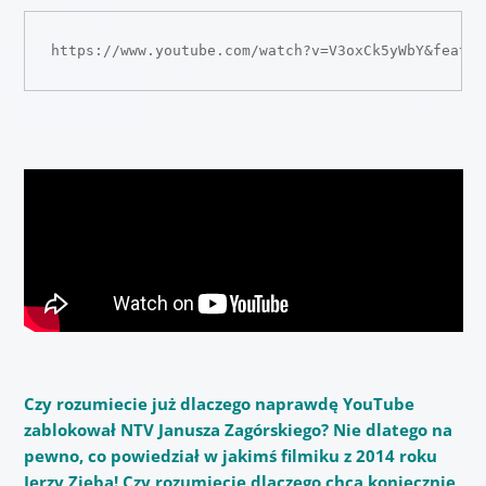
https://www.youtube.com/watch?v=V3oxCk5yWbY&featur
Czy rozumiecie już dlaczego naprawdę YouTube
zablokował NTV Janusza Zagórskiego? Nie dlatego na
pewno, co powiedział w jakimś filmiku z 2014 roku
Jerzy Zięba! Czy rozumiecie dlaczego chcą koniecznie