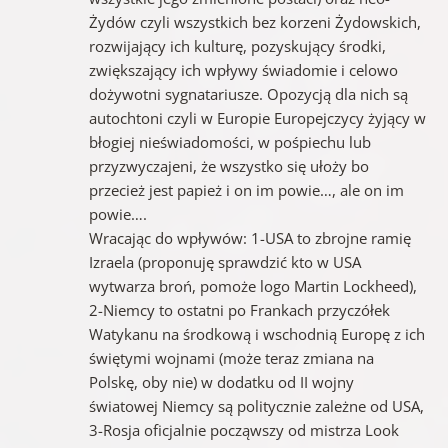
Żydów czyli wszystkich bez korzeni Żydowskich,
rozwijający ich kulturę, pozyskujący środki,
zwiększający ich wpływy świadomie i celowo
dożywotni sygnatariusze. Opozycją dla nich są
autochtoni czyli w Europie Europejczycy żyjący w
błogiej nieświadomości, w pośpiechu lub
przyzwyczajeni, że wszystko się ułoży bo
przecież jest papież i on im powie…, ale on im
powie….
Wracając do wpływów: 1-USA to zbrojne ramię
Izraela (proponuję sprawdzić kto w USA
wytwarza broń, pomoże logo Martin Lockheed),
2-Niemcy to ostatni po Frankach przyczółek
Watykanu na środkową i wschodnią Europę z ich
świętymi wojnami (może teraz zmiana na
Polskę, oby nie) w dodatku od II wojny
światowej Niemcy są politycznie zależne od USA,
3-Rosja oficjalnie począwszy od mistrza Look