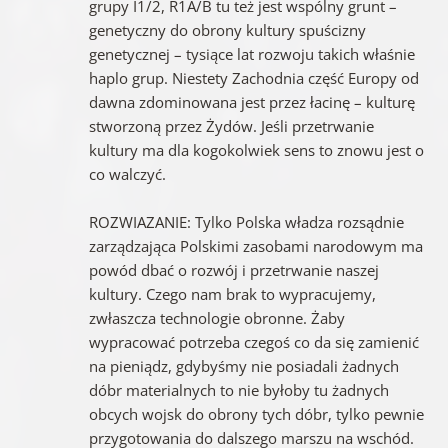
grupy I1/2, R1A/B tu też jest wspólny grunt –
genetyczny do obrony kultury spuścizny
genetycznej – tysiące lat rozwoju takich właśnie
haplo grup. Niestety Zachodnia część Europy od
dawna zdominowana jest przez łacinę – kulturę
stworzoną przez Żydów. Jeśli przetrwanie
kultury ma dla kogokolwiek sens to znowu jest o
co walczyć.
ROZWIAZANIE: Tylko Polska władza rozsądnie
zarządzająca Polskimi zasobami narodowym ma
powód dbać o rozwój i przetrwanie naszej
kultury. Czego nam brak to wypracujemy,
zwłaszcza technologie obronne. Żaby
wypracować potrzeba czegoś co da się zamienić
na pieniądz, gdybyśmy nie posiadali żadnych
dóbr materialnych to nie byłoby tu żadnych
obcych wojsk do obrony tych dóbr, tylko pewnie
przygotowania do dalszego marszu na wschód.