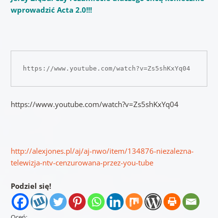
wprowadzić Acta 2.0!!!
https://www.youtube.com/watch?v=Zs5shKxYq04
https://www.youtube.com/watch?v=Zs5shKxYq04
http://alexjones.pl/aj/aj-nwo/item/134876-niezalezna-
telewizja-ntv-cenzurowana-przez-you-tube
Podziel się!
Oceń: