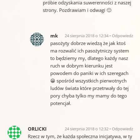
próbie odzyskania suwerenności z naszej
strony. Pozdrawiam i odwagi 🙂
mk
24 sierpnia 2018 o 12:34
Odpowiedz
pasożyty dobrze wiedzą że jak ktoś
ma rozwalić ich pasożytniczy system
to będziemy my, dlatego każdy nasz
ruch w dobrym kierunku jest
powodem do paniki w ich szeregach
😀 spośród wszystkich pierwotnych
ludów świata które przetrwały do tej
pory chyba tylko my mamy do tego
potencjał.
ORLICKI
24 sierpnia 2018 o 12:32
Odpowiedz
Rzecz w tym, że każda społeczna inicjatywa, w ty