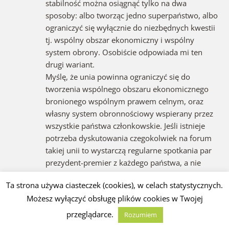
stabilność można osiągnąć tylko na dwa
sposoby: albo tworząc jedno superpaństwo, albo
ograniczyć się wyłącznie do niezbędnych kwestii
tj. wspólny obszar ekonomiczny i wspólny
system obrony. Osobiście odpowiada mi ten
drugi wariant.
Myślę, że unia powinna ograniczyć się do
tworzenia wspólnego obszaru ekonomicznego
bronionego wspólnym prawem celnym, oraz
własny system obronnościowy wspierany przez
wszystkie państwa członkowskie. Jeśli istnieje
potrzeba dyskutowania czegokolwiek na forum
takiej unii to wystarczą regularne spotkania par
prezydent-premier z każdego państwa, a nie
setki parlamentarzystów, poza tym nie potrzeba
Ta strona używa ciasteczek (cookies), w celach statystycznych.
uwspólniać wszystkiego i dopasowywać na siłę,
Możesz wyłączyć obsługę plików cookies w Twojej
tam gdzie trzeba głosować w sprawach nowych
niech jedno państwo ma jeden głos. To
przeglądarce.
Rozumiem
przypomina trochę system Szwajcarskich