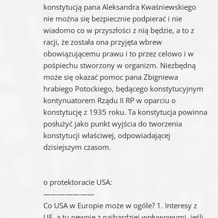
konstytucją pana Aleksandra Kwaśniewskiego
nie można się bezpiecznie podpierać i nie
wiadomo co w przyszłości z nią będzie, a to z
racji, że została ona przyjęta wbrew
obowiązującemu prawu i to przez celowo i w
pośpiechu stworzony w organizm. Niezbędną
może się okazać pomoc pana Zbigniewa
hrabiego Potockiego, będącego konstytucyjnym
kontynuatorem Rządu II RP w oparciu o
konstytucję z 1935 roku. Ta konstytucja powinna
posłużyć jako punkt wyjścia do tworzenia
konstytucji właściwej, odpowiadającej
dzisiejszym czasom.
o protektoracie USA:
———————
Co USA w Europie może w ogóle? 1. Interesy z
UE, a tu pewnie z najbardziej wpływowymi, jeśli