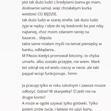
jest tak dużo ludzi z kredytami (sama go mam,
dosłownie sama). więc chciałabym kurka
wiedzieć CO BĘDZIE.
tak dużo ludzi w szarej strefie. tak dużo ludzi
żyje w nędzy i idzie do tej biedronki bo jest niby
najtaniej, choć moim zdaniem taniej na
bazarze… ślepota
takie same miałam myśli na temat pieniędzy w
banku, odkłądania..
M PAssio kiedyś promował bitcoiny, to chyba
umarło. albo zostało przejęte, nie wiem. Mark
też odciął się od wielu rzeczy w necie. ale taki
paypal wciąż funkcjonuje.. hmm
Ja pracuję tylko w roku szkolnym i zawsze musze
odłożyć. Gdzie? W skarpetkę? 🙂 Jeśli nie na
drugie konto?
A może w ogóle używać tylko gotówki. Tylko
potem znów życie, i łatwiej mi użyć karty,