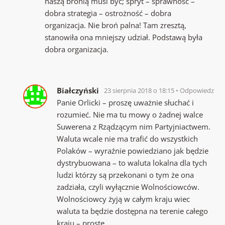
naszą bronią musi być; spryt – sprawność –
dobra strategia – ostrożność – dobra
organizacja. Nie broń palna! Tam zresztą,
stanowiła ona mniejszy udział. Podstawą była
dobra organizacja.
Białczyński
23 sierpnia 2018 o 18:15
Odpowiedz
Panie Orlicki – proszę uważnie słuchać i
rozumieć. Nie ma tu mowy o żadnej walce
Suwerena z Rządzącym nim Partyjniactwem.
Waluta wcale nie ma trafić do wszystkich
Polaków – wyraźnie powiedziano jak będzie
dystrybuowana – to waluta lokalna dla tych
ludzi którzy są przekonani o tym że ona
zadziała, czyli wyłącznie Wolnościowców.
Wolnościowcy żyją w całym kraju wiec
waluta ta będzie dostępna na terenie całego
kraju – proste.