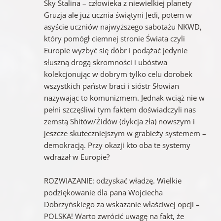
Sky Stalina – człowieka z niewielkiej planety
Gruzja ale już ucznia świątyni Jedi, potem w
asyście uczniów najwyższego sabotażu NKWD,
który pomógł ciemnej stronie Świata czyli
Europie wyzbyć się dóbr i podążać jedynie
słuszną drogą skromności i ubóstwa
kolekcjonując w dobrym tylko celu dorobek
wszystkich państw braci i sióstr Słowian
nazywając to komunizmem. Jednak wciąż nie w
pełni szczęśliwi tym faktem doświadczyli nas
zemstą Shitów/Żidów (dykcja zła) nowszym i
jeszcze skuteczniejszym w grabieży systemem –
demokracją. Przy okazji kto oba te systemy
wdrażał w Europie?
ROZWIAZANIE: odzyskać władzę. Wielkie
podziękowanie dla pana Wojciecha
Dobrzyńskiego za wskazanie właściwej opcji –
POLSKA! Warto zwrócić uwagę na fakt, że