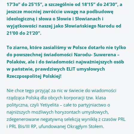
17’3o” do 25’15”, a szczególnie od 18’15” do 24’30”, a
jeszcze mocniej zwróćcie uwagę na podbudowę
ideologiczną i słowa o Słowie i Słowianach i
wyjątkowości naszej jako Słowiańskiego Narodu od
21’00 do 21’20”.
To ziarno, które zasialiśmy w Polsce dotarło nie tylko
do powszechnej świadomości Narodu- Suwerena –
Polaków, ale i do świadomości najważniejszych osób
w państwie, prawdziwych ELIT umysłowych
Rzeczpospolitej Polskiej!
Nie chce tego przyjąć za nic w świecie do wiadomości
rządząca Polską dla obcych korporacji tzw. klasa
polityczna, czyli Yetiyelita – całe to partyjniactwo o
najniższych możliwych horyzontach umysłowych,
zdegenerowane negatywną selekcją wynikłą z czasów PRL
i PRL Bis/III RP, ufundowanej Okrągłym Stołem.