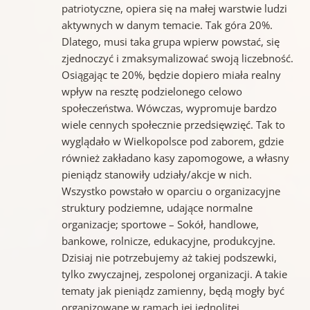
patriotyczne, opiera się na małej warstwie ludzi
aktywnych w danym temacie. Tak góra 20%.
Dlatego, musi taka grupa wpierw powstać, się
zjednoczyć i zmaksymalizować swoją liczebność.
Osiągając te 20%, będzie dopiero miała realny
wpływ na resztę podzielonego celowo
społeczeństwa. Wówczas, wypromuje bardzo
wiele cennych społecznie przedsięwzięć. Tak to
wyglądało w Wielkopolsce pod zaborem, gdzie
również zakładano kasy zapomogowe, a własny
pieniądz stanowiły udziały/akcje w nich.
Wszystko powstało w oparciu o organizacyjne
struktury podziemne, udające normalne
organizacje; sportowe – Sokół, handlowe,
bankowe, rolnicze, edukacyjne, produkcyjne.
Dzisiaj nie potrzebujemy aż takiej podszewki,
tylko zwyczajnej, zespolonej organizacji. A takie
tematy jak pieniądz zamienny, będą mogły być
organizowane w ramach jej jednolitej