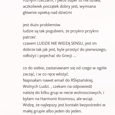
różnym rzeczami, i jakoś super to nie działa,
aczkolwiek początek dobry jest, wymiana
głównie opieką nad dziećmi
jest dużo problemów
ludzie są tak pogubieni, że przykro przykro
patrzeć
czasem LUDZIE NIE WIDZĄ SENSU, jest im
dobrze tak jak jest, byle przeżyć do pierwszego,
odłożyć i pojechać do Grecji …
co do siebie, zastanawiam się od czego w ogóle
zacząć, i w co ręce włożyć.
Napisałam nawet email do RŚlężańskiej,
Wolnych Ludzi. , czekam na odpowiedź
należę do kilku grup w necie wolnosciowych, i
byłam na Harmonii Kosmosu, ale wciąż.
Widzę, że najlepszy jest kontakt bezpośredni w
małej grupie albo jeden do jeden.