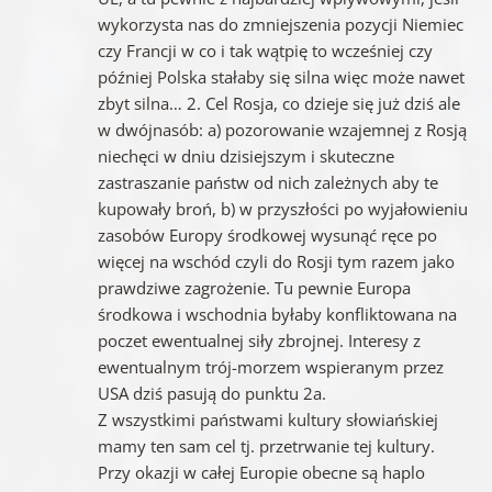
wykorzysta nas do zmniejszenia pozycji Niemiec
czy Francji w co i tak wątpię to wcześniej czy
później Polska stałaby się silna więc może nawet
zbyt silna… 2. Cel Rosja, co dzieje się już dziś ale
w dwójnasób: a) pozorowanie wzajemnej z Rosją
niechęci w dniu dzisiejszym i skuteczne
zastraszanie państw od nich zależnych aby te
kupowały broń, b) w przyszłości po wyjałowieniu
zasobów Europy środkowej wysunąć ręce po
więcej na wschód czyli do Rosji tym razem jako
prawdziwe zagrożenie. Tu pewnie Europa
środkowa i wschodnia byłaby konfliktowana na
poczet ewentualnej siły zbrojnej. Interesy z
ewentualnym trój-morzem wspieranym przez
USA dziś pasują do punktu 2a.
Z wszystkimi państwami kultury słowiańskiej
mamy ten sam cel tj. przetrwanie tej kultury.
Przy okazji w całej Europie obecne są haplo