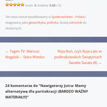
(ocen:
3
, średnia:
5,00
z 5)
Ten wpis został opublikowany w
Społeczeństwo - Polska
i
otagowany jako
geopolityka
,
polityka
. Dodaj
odnośnik
do
ulubionych.
Nawigacja wpisu
←
Tagen TV: Mariusz
Roja-Ruń, czyli Ruja-Lato w
Nogalski – Stara Wiedza
podkrakowskich Świątyniach
Światła Świata (8)
→
24 komentarze do “
Nawigatorzy Jutra: Mamy
alternatywę dla partiokracji (BARDZO WAŻNY
MATERIAŁ!!!)
”