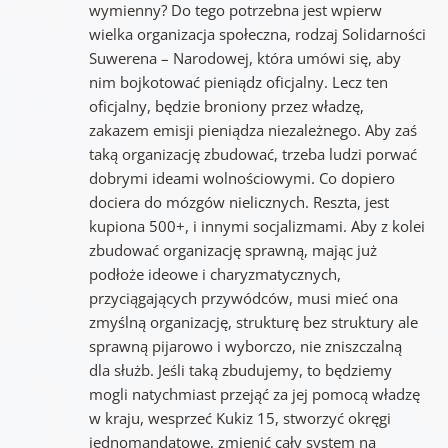
wymienny? Do tego potrzebna jest wpierw
wielka organizacja społeczna, rodzaj Solidarności
Suwerena – Narodowej, która umówi się, aby
nim bojkotować pieniądz oficjalny. Lecz ten
oficjalny, będzie broniony przez władzę,
zakazem emisji pieniądza niezależnego. Aby zaś
taką organizację zbudować, trzeba ludzi porwać
dobrymi ideami wolnościowymi. Co dopiero
dociera do mózgów nielicznych. Reszta, jest
kupiona 500+, i innymi socjalizmami. Aby z kolei
zbudować organizację sprawną, mając już
podłoże ideowe i charyzmatycznych,
przyciągających przywódców, musi mieć ona
zmyślną organizację, strukturę bez struktury ale
sprawną pijarowo i wyborczo, nie zniszczalną
dla służb. Jeśli taką zbudujemy, to będziemy
mogli natychmiast przejąć za jej pomocą władzę
w kraju, wesprzeć Kukiz 15, stworzyć okręgi
jednomandatowe, zmienić cały system na