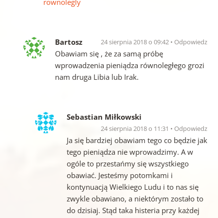
rownolegly
Bartosz
24 sierpnia 2018 o 09:42
Odpowiedz
Obawiam się , że za samą próbę
wprowadzenia pieniądza równoległego grozi
nam druga Libia lub Irak.
Sebastian Miłkowski
24 sierpnia 2018 o 11:31
Odpowiedz
Ja się bardziej obawiam tego co będzie jak
tego pieniądza nie wprowadzimy. A w
ogóle to przestańmy się wszystkiego
obawiać. Jesteśmy potomkami i
kontynuacją Wielkiego Ludu i to nas się
zwykle obawiano, a niektórym zostało to
do dzisiaj. Stąd taka histeria przy każdej