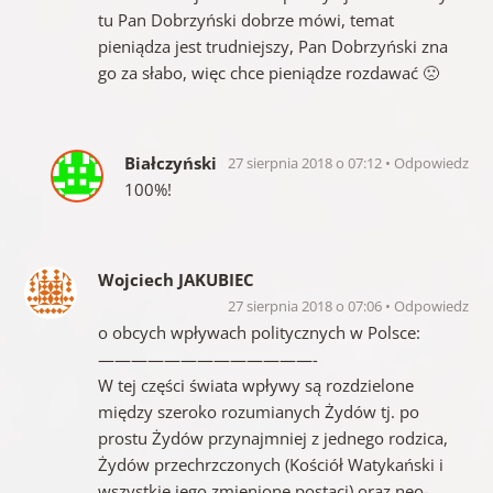
tu Pan Dobrzyński dobrze mówi, temat
pieniądza jest trudniejszy, Pan Dobrzyński zna
go za słabo, więc chce pieniądze rozdawać 🙁
Białczyński
27 sierpnia 2018 o 07:12
Odpowiedz
100%!
Wojciech JAKUBIEC
27 sierpnia 2018 o 07:06
Odpowiedz
o obcych wpływach politycznych w Polsce:
—————————————-
W tej części świata wpływy są rozdzielone
między szeroko rozumianych Żydów tj. po
prostu Żydów przynajmniej z jednego rodzica,
Żydów przechrzczonych (Kościół Watykański i
wszystkie jego zmienione postaci) oraz neo-