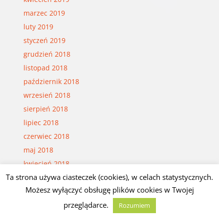
marzec 2019
luty 2019
styczeń 2019
grudzień 2018
listopad 2018
październik 2018
wrzesień 2018
sierpień 2018
lipiec 2018
czerwiec 2018
maj 2018
kwiecień 2018
Ta strona używa ciasteczek (cookies), w celach statystycznych.
marzec 2018
Możesz wyłączyć obsługę plików cookies w Twojej
luty 2018
styczeń 2018
przeglądarce.
Rozumiem
grudzień 2017