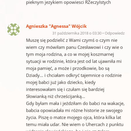
pieknym jezykiem opowiesci RZeczyIstych
Agnieszka "Agnessa" Wójcik
31 października 2018 o 03:30
Odpowiedz
Muszę się podzielić z Wami czymś o czym nie
wiem czy mówiłam panu Czesławowi i czy wie o
tym moja rodzina, a co w mojej koszmarnej
sytuacji w rodzinie, która jest od lat ujawniła mi
moja pamięć, a może i przodkowie, bo są
Dziady… i chciałam odkryć tajemnice o rodzinie
mojej babci już jako dziecko, kiedy
interesowałam się i czułam się bardziej
Słowianką niż chrześcijanką…
Gdy byłam mała i jeździłam do babci na wakacje,
babcia opowiadała mi różne historie ze swojego
życia. Piszę o matce mojego ojca, która kilka lat
temu miała udar. Nie wiem o Uhercach z punktu