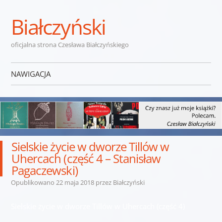
Białczyński
oficjalna strona Czesława Białczyńskiego
NAWIGACJA
Przejdź do treści
Sielskie życie w dworze Tillów w
Uhercach (część 4 – Stanisław
Pagaczewski)
Opublikowano
22 maja 2018
przez
Białczyński
Sielskie życie w dworze Tillów w Uhercach (część 4)