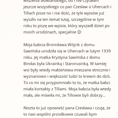
widzenia słowiańskiego, bo i nie czytałam
jeszcze wszystkiego co pan Czesław o Uhercach i
Tillach pisze no i nie dość, że tyle wpisów już
wyszło na ten temat tutaj, szczególnie w tym
roku to piszę we wpisie, który wyszedł dzień po
moich urodzinach, specjalnie 😉
Moja babcia Bronisława Wójcik z domu
Sawińska urodziła się w Uhercach w lutym 1939
roku. Jej matka Krystyna Sawińska z domu
Bindas była Ukrainką i Starorusinką. W tamtej
wsi były wtedy małżeństwa mieszane etnicznie i
wyznaniowo i większość ludzi to krewni do dziś.
To co mi się przypomniało to to, że matka babci
miała kontakty z Tillami. Moja babcia była wtedy
mała, ale mówiła mi, że Tillowie byli dobrzy…
Reszta to już opowieść pana Czesława i czuję, że
to nasi wspólni przodkowie czuwali bym