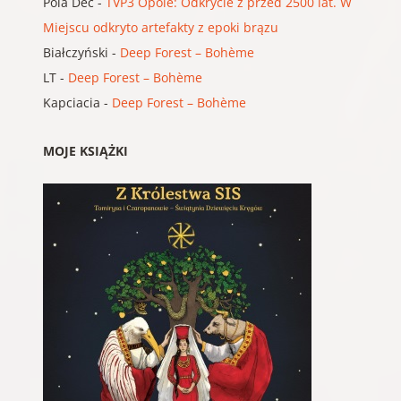
Pola Dec
-
TVP3 Opole: Odkrycie z przed 2500 lat. W
Miejscu odkryto artefakty z epoki brązu
Białczyński
-
Deep Forest – Bohème
LT
-
Deep Forest – Bohème
Kapciacia
-
Deep Forest – Bohème
MOJE KSIĄŻKI