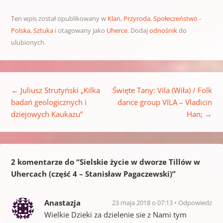
Ten wpis został opublikowany w
Klan
,
Przyroda
,
Społeczeństwo -
Polska
,
Sztuka
i otagowany jako
Uherce
. Dodaj
odnośnik
do
ulubionych.
Nawigacja wpisu
←
Juliusz Strutyński „Kilka
Święte Tany: Vila (Wiła) / Folk
badań geologicznych i
dance group VILA – Vladicin
dziejowych Kaukazu”
Han;
→
2 komentarze do “
Sielskie życie w dworze Tillów w
Uhercach (część 4 – Stanisław Pagaczewski)
”
Anastazja
23 maja 2018 o 07:13
Odpowiedz
Wielkie Dzieki za dzielenie sie z Nami tym