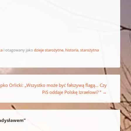
ka
i otagowany jako
dzieje starożytne
,
historia
,
starożytna
opko Orlicki: „Wszystko może być fałszywą flagą… Czy
PiS oddaje Polskę Izraelowi? ”
→
ładysławem
”