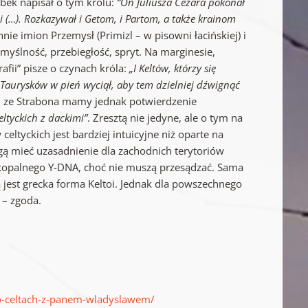
bek napisał o tym królu:
“On Juliusza Cezara pokonał
i (…). Rozkazywał i Getom, i Partom, a także krainom
nie imion Przemysł (Primizl – w pisowni łacińskiej) i
myślność, przebiegłość, spryt. Na marginesie,
fii” pisze o czynach króla:
„I Keltów, którzy się
az Taurysków w pień wyciął, aby tem dzielniej dźwignąć
tatu ze Strabona mamy jednak potwierdzenie
ltyckich z dackimi”
. Zresztą nie jedyne, ale o tym na
eltyckich jest bardziej intuicyjne niż oparte na
gą mieć uzasadnienie dla zachodnich terytoriów
i kopalnego Y-DNA, choć nie muszą przesądzać. Sama
ą jest grecka forma Keltoi. Jednak dla powszechnego
 – zgoda.
-o-celtach-z-panem-wladyslawem/