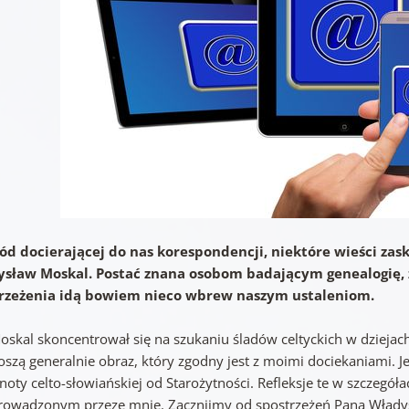
ód docierającej do nas korespondencji, niektóre wieści za
sław Moskal. Postać znana osobom badającym genealogię, z
rzeżenia idą bowiem nieco wbrew naszym ustaleniom.
oskal skoncentrował się na szukaniu śladów celtyckich w dziejac
szą generalnie obraz, który zgodny jest z moimi dociekaniami. Je
noty celto-słowiańskiej od Starożytności. Refleksje te w szczegó
rowadzonym przeze mnie. Zacznijmy od spostrzeżeń Pana Włady