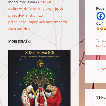
indoeuropejskim
-
Gościwit
Podzie
Malinowski: Temematyczny – język
przedsłowiańskich czy
przedindoeuropejskich mieszkańców
Oceń:
ziem polskich
Ten wp
MOJE KSIĄŻKI
Lechia
Nawigacja w
←
Nas
11 ko