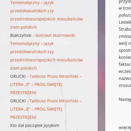
przyd
Temematyczny – język
w trze
przedsłowiańskich czy
położ
przedindoeuropejskich mieszkańców
Leste
ziem polskich
Strab
Białczyński
-
Gościwit Malinowski:
zmiesz
swój 
Temematyczny – język
spost
przedsłowiańskich czy
koniec
przedindoeuropejskich mieszkańców
fakta
ziem polskich
wcześ
ORLICKI
-
Tadeusz Pruss Mroziński –
nazwa
LITERA „E” – PRÓG ŚWIĘTEJ
zrozu
PRZESTRZENI
Nastę
ORLICKI
-
Tadeusz Pruss Mroziński –
LITERA „E” – PRÓG ŚWIĘTEJ
PRZESTRZENI
Kto dał początek językom
więcej