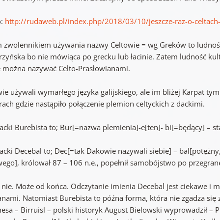
o:
http://rudaweb.pl/index.php/2018/03/10/jeszcze-raz-o-celta
m zwolennikiem używania nazwy Celtowie = wg Greków to ludność
rzyńska bo nie mówiąca po grecku lub łacinie. Zatem ludność ku
e można nazywać Celto-Prasłowianami.
ie używali wymarłego języka galijskiego, ale im bliżej Karpat ty
ach gdzie nastąpiło połączenie plemion celtyckich z dackimi.
dacki Burebista to; Bur[=nazwa plemienia]-e[ten]- bi[=będący] – s
acki Decebal to; Dec[=tak Dakowie nazywali siebie] – bal[potężny, 
ego], królował 87 – 106 n.e., popełnił samobójstwo po przegran
 i nie. Może od końca. Odczytanie imienia Decebal jest ciekawe i
anami. Natomiast Burebista to późna forma, która nie zgadza się 
esa – Birruisl – polski historyk August Bielowski wyprowadził – Pr