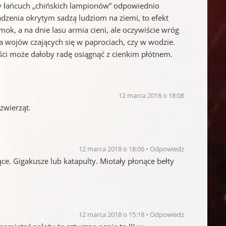
my łańcuch „chińskich lampionów” odpowiednio
zenia okrytym sadzą ludziom na ziemi, to efekt
ok, a na dnie lasu armia cieni, ale oczywiście wróg
a wojów czających się w paprociach, czy w wodzie.
ci może dałoby radę osiągnąć z cienkim płótnem.
12 marca 2018 o 18:08
zwierząt.
12 marca 2018 o 18:06
Odpowiedz
ce. Gigakusze lub katapulty. Miotały płonące bełty
12 marca 2018 o 15:18
Odpowiedz