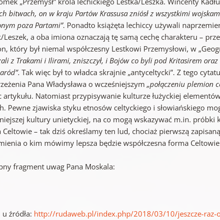
omek „Przemysł” króla lechickiego Lestka/Leszka. Wincenty Kadłu
ch bitwach, on w kraju Partów Krassusa zniósł z wszystkimi wojskam
onym poza Partami”
. Ponadto książęta lechiccy używali naprzemien
k/Leszek, a oba imiona oznaczają tę samą cechę charakteru – prze
on, który był niemal współczesny Lestkowi Przemysłowi, w „Geogra
ali z Trakami i Ilirami, zniszczył, i Bojów co byli pod Kritasirem or
naród”
. Tak więc był to władca skrajnie „antyceltycki”. Z tego cy
rzeżenia Pana Władysława o wcześniejszym
„połączeniu plemion ce
 artykułu. Natomiast przypisywanie kulturze łużyckiej elementów c
ch. Pewne zjawiska styku etnosów celtyckiego i słowiańskiego mo
niejszej kultury unietyckiej, na co mogą wskazywać m.in. próbk
 Celtowie – tak dziś określamy ten lud, chociaż pierwszą zapisan
mienia o kim mówimy lepsza będzie współczesna forma Celtowie
pny fragment uwag Pana Moskala:
 u źródła:
http://rudaweb.pl/index.php/2018/03/10/jeszcze-raz