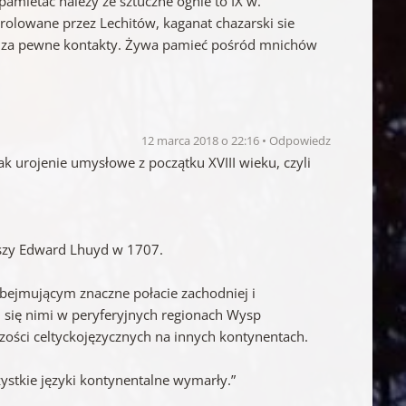
pamietać należy że sztuczne ognie to IX w.
rolowane przez Lechitów, kaganat chazarski sie
a i za pewne kontakty. Żywa pamieć pośród mnichów
12 marca 2018 o 22:16
Odpowiedz
ak urojenie umysłowe z początku XVIII wieku, czyli
rwszy Edward Lhuyd w 1707.
bejmującym znaczne połacie zachodniej i
 się nimi w peryferyjnych regionach Wysp
jszości celtyckojęzycznych na innych kontynentach.
zystkie języki kontynentalne wymarły.”