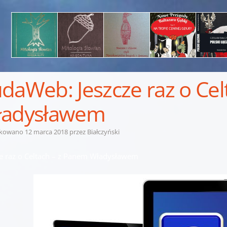
daWeb: Jeszcze raz o Ce
ładysławem
ikowano
12 marca 2018
przez
Białczyński
ze raz o Celtach – z Panem Władysławem