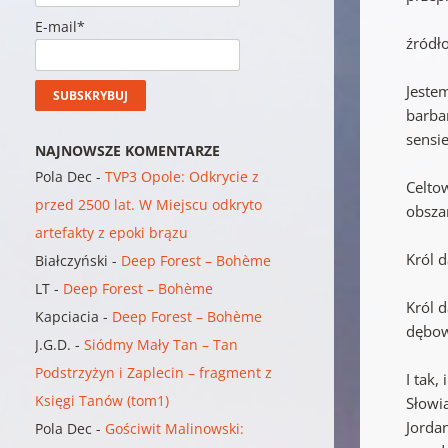
E-mail*
źródł
Jeste
barba
sensi
NAJNOWSZE KOMENTARZE
Pola Dec
-
TVP3 Opole: Odkrycie z
Celtow
przed 2500 lat. W Miejscu odkryto
obszar
artefakty z epoki brązu
Król 
Białczyński
-
Deep Forest – Bohème
LT
-
Deep Forest – Bohème
Król d
Kapciacia
-
Deep Forest – Bohème
dębow
J.G.D.
-
Siódmy Mały Tan – Tan
Podstrzyżyn i Zaplecin – fragment z
I tak,
Księgi Tanów (tom1)
Słowi
Jordan
Pola Dec
-
Gościwit Malinowski: