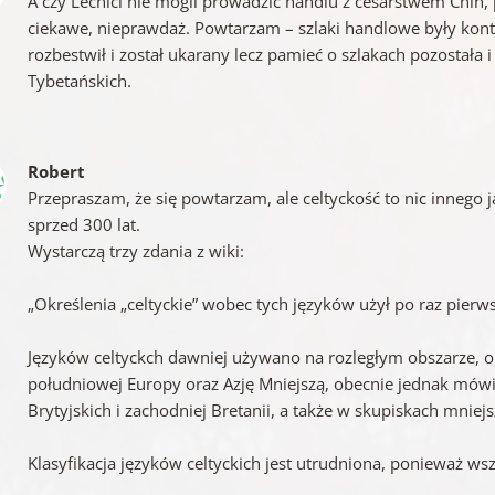
A czy Lechici nie mogli prowadzić handlu z cesarstwem Chin, 
ciekawe, nieprawdaż. Powtarzam – szlaki handlowe były kont
rozbestwił i został ukarany lecz pamieć o szlakach pozostał
Tybetańskich.
Robert
Przepraszam, że się powtarzam, ale celtyckość to nic innego j
sprzed 300 lat.
Wystarczą trzy zdania z wiki:
„Określenia „celtyckie” wobec tych języków użył po raz pie
Języków celtyckch dawniej używano na rozległym obszarze, o
południowej Europy oraz Azję Mniejszą, obecnie jednak mówi
Brytyjskich i zachodniej Bretanii, a także w skupiskach mnie
Klasyfikacja języków celtyckich jest utrudniona, ponieważ ws