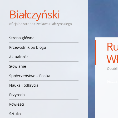
Białczyński
oficjalna strona Czesława Białczyńskiego
Nawigacja
Przejdź do treści
Strona główna
Ru
Przewodnik po blogu
W
Aktualności
Słowianie
Opubl
Społeczeństwo – Polska
Jeszc
Nauka i odkrycia
Przyroda
Powieści
Sztuka