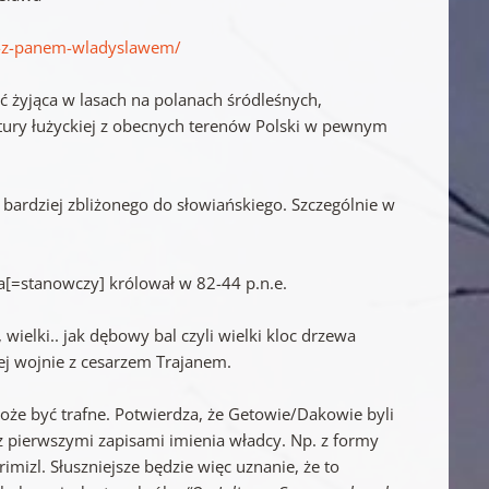
ch-z-panem-wladyslawem/
 żyjąca w lasach na polanach śródleśnych,
ltury łużyckiej z obecnych terenów Polski w pewnym
m bardziej zbliżonego do słowiańskiego. Szczególnie w
ta[=stanowczy] królował w 82-44 p.n.e.
wielki.. jak dębowy bal czyli wielki kloc drzewa
ej wojnie z cesarzem Trajanem.
 może być trafne. Potwierdza, że Getowie/Dakowie byli
z pierwszymi zapisami imienia władcy. Np. z formy
imizl. Słuszniejsze będzie więc uznanie, że to