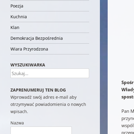
Poezja
Kuchnia
Klan
Demokracja Bezpośrednia
Wiara Przyrodzona
WYSZUKIWARKA
Szukaj
Spośr
Włady
ZAPRENUMERUJ TEN BLOG
spost
Wprowadź swój adres e-mail aby
otrzymywać powiadomienia o nowych
Pan M
wpisach.
przyno
Nazwa
wspól
przep