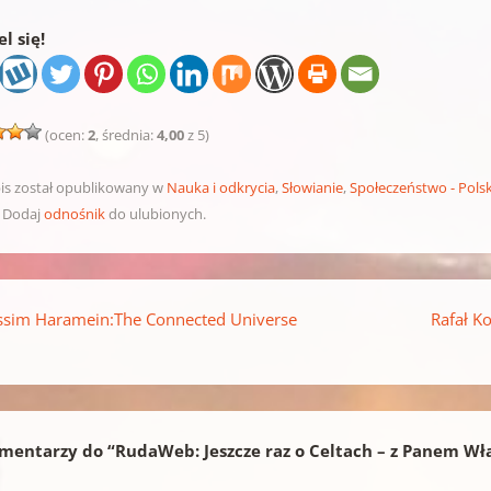
l się!
(ocen:
2
, średnia:
4,00
z 5)
is został opublikowany w
Nauka i odkrycia
,
Słowianie
,
Społeczeństwo - Pols
. Dodaj
odnośnik
do ulubionych.
pisu
sim Haramein:The Connected Universe
Rafał K
mentarzy do “
RudaWeb: Jeszcze raz o Celtach – z Panem W