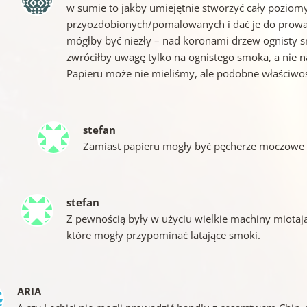
w sumie to jakby umiejętnie stworzyć cały pozio
przyozdobionych/pomalowanych i dać je do prowad
mógłby być niezły – nad koronami drzew ognisty sm
zwróciłby uwagę tylko na ognistego smoka, a nie n
Papieru może nie mieliśmy, ale podobne właściwoś
stefan
Zamiast papieru mogły być pęcherze moczowe 
stefan
Z pewnością były w użyciu wielkie machiny miotają
które mogły przypominać latające smoki.
ARIA