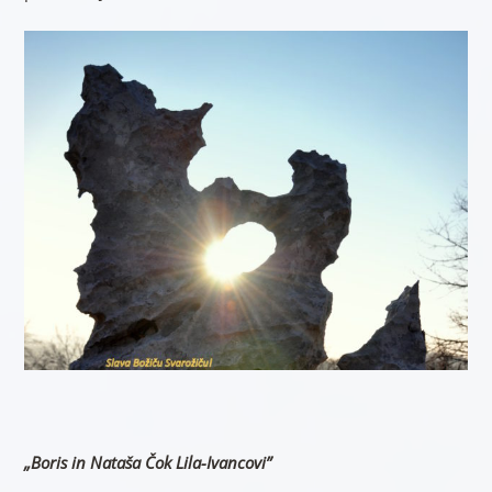
„Boris in Nataša Čok Lila-Ivancovi”