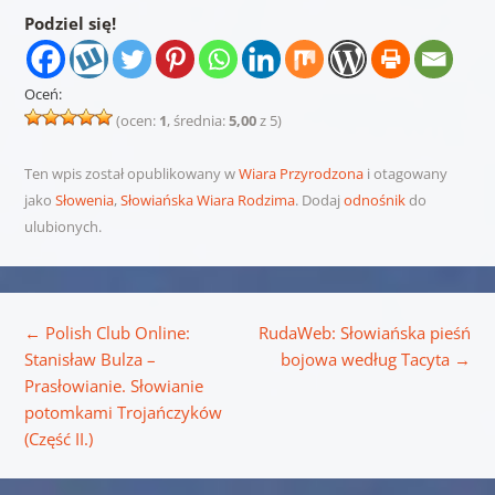
Podziel się!
Oceń:
(ocen:
1
, średnia:
5,00
z 5)
Ten wpis został opublikowany w
Wiara Przyrodzona
i otagowany
jako
Słowenia
,
Słowiańska Wiara Rodzima
. Dodaj
odnośnik
do
ulubionych.
Nawigacja wpisu
←
Polish Club Online:
RudaWeb: Słowiańska pieśń
Stanisław Bulza –
bojowa według Tacyta
→
Prasłowianie. Słowianie
potomkami Trojańczyków
(Część II.)