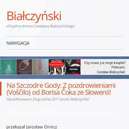
Białczyński
oficjalna strona Czesława Białczyńskiego
NAWIGACJA
Przejdź do treści
Na Szczodre Gody: Z pozdrowieniami
(Voščilo) od Borisa Čoka ze Słowenii!
Opublikowano
23 grudnia 2017
przez
Białczyński
Z pozdrowieniami (Voščilo) od Borisa Čoka ze Słowenii!
przekazał Jarosław Ornicz