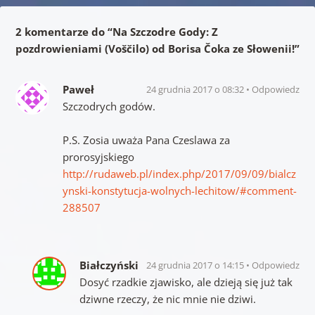
2 komentarze do “
Na Szczodre Gody: Z
pozdrowieniami (Voščilo) od Borisa Čoka ze Słowenii!
”
Paweł
24 grudnia 2017 o 08:32
Odpowiedz
Szczodrych godów.
P.S. Zosia uważa Pana Czeslawa za
prorosyjskiego
http://rudaweb.pl/index.php/2017/09/09/bialcz
ynski-konstytucja-wolnych-lechitow/#comment-
288507
Białczyński
24 grudnia 2017 o 14:15
Odpowiedz
Dosyć rzadkie zjawisko, ale dzieją się już tak
dziwne rzeczy, że nic mnie nie dziwi.