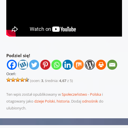
Podziel się!
Oceń:
(ocen:
3
, średnia:
4,67
z 5)
Ten wpis został opublikowany w
Społeczeństwo - Polska
i
otagowany jako
dzieje Polski
,
historia
. Dodaj
odnośnik
do
ulubionych.