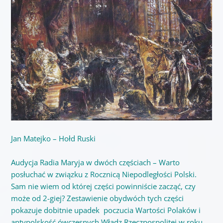
Jan Matejko – Hołd Ruski
Audycja Radia Maryja w dwóch częściach – Warto
posłuchać w związku z Rocznicą Niepodległości Polski.
Sam nie wiem od której części powinniście zacząć, czy
może od 2-giej? Zestawienie obydwóch tych części
pokazuje dobitnie upadek poczucia Wartości Polaków i
antypolskość ówczesnych Władz Rzeczpospolitej w roku