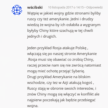
wścibski
10 listopada 2017 o 14:15
Odpowiedz
Wątpię w jakieś wojny gdzie stronami byliby
ruscy czy też amerykanie. Jedni i drudzy
wiedzą że wojna by ich osłabiła a wygranym
byłyby Chiny które szachują w tej chwili
jednych i drugich.
Jeden przykład Rosja atakuje Polskę ,
włączają się po naszej stronie Amerykanie
.Rosja musi się obawiać co zrobią Chiny,
raczej przeciw nam się nie zwrócą natomiast
mogą mieć ochotę przejąć Syberię.
Drugi przykład Amerykanie na bliskim
wschodzie, czy tez w Azji atakują kogoś ,
Ruscy stają w obronie swoich interesów, i
znów Chiny mogą się włączyć w konflikt ale
najpierw poczekają jak będzie przebiegać
wojna.