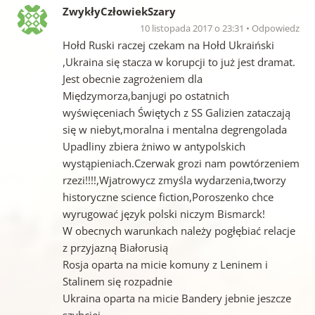
ZwykłyCzłowiekSzary
10 listopada 2017 o 23:31
Odpowiedz
Hołd Ruski raczej czekam na Hołd Ukraiński
,Ukraina się stacza w korupcji to już jest dramat.
Jest obecnie zagrożeniem dla
Międzymorza,banjugi po ostatnich
wyświęceniach Świętych z SS Galizien zataczają
się w niebyt,moralna i mentalna degrengolada
Upadliny zbiera żniwo w antypolskich
wystąpieniach.Czerwak grozi nam powtórzeniem
rzezi!!!!,Wjatrowycz zmyśla wydarzenia,tworzy
historyczne science fiction,Poroszenko chce
wyrugować język polski niczym Bismarck!
W obecnych warunkach należy pogłębiać relacje
z przyjazną Białorusią
Rosja oparta na micie komuny z Leninem i
Stalinem się rozpadnie
Ukraina oparta na micie Bandery jebnie jeszcze
szybciej.