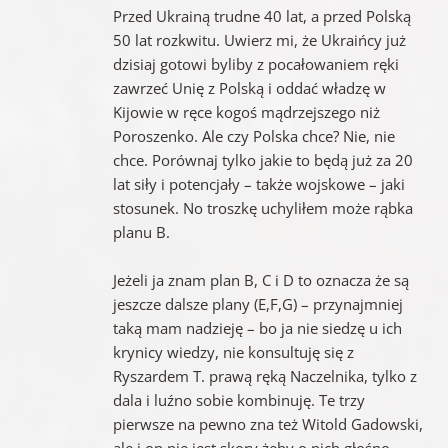
Przed Ukrainą trudne 40 lat, a przed Polską
50 lat rozkwitu. Uwierz mi, że Ukraińcy już
dzisiaj gotowi byliby z pocałowaniem ręki
zawrzeć Unię z Polską i oddać władzę w
Kijowie w ręce kogoś mądrzejszego niż
Poroszenko. Ale czy Polska chce? Nie, nie
chce. Porównaj tylko jakie to będą już za 20
lat siły i potencjały – także wojskowe – jaki
stosunek. No troszkę uchyliłem może rąbka
planu B.
Jeżeli ja znam plan B, C i D to oznacza że są
jeszcze dalsze plany (E,F,G) – przynajmniej
taką mam nadzieję – bo ja nie siedzę u ich
krynicy wiedzy, nie konsultuję się z
Ryszardem T. prawą ręką Naczelnika, tylko z
dala i luźno sobie kombinuję. Te trzy
pierwsze na pewno zna też Witold Gadowski,
ale i on nie jest skory żeby o nich głośno