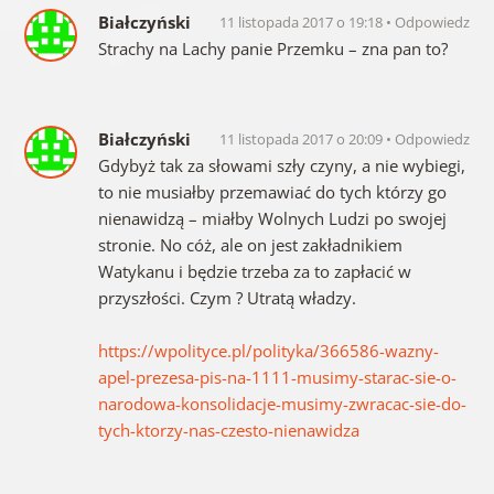
Białczyński
11 listopada 2017 o 19:18
Odpowiedz
Strachy na Lachy panie Przemku – zna pan to?
Białczyński
11 listopada 2017 o 20:09
Odpowiedz
Gdybyż tak za słowami szły czyny, a nie wybiegi,
to nie musiałby przemawiać do tych którzy go
nienawidzą – miałby Wolnych Ludzi po swojej
stronie. No cóż, ale on jest zakładnikiem
Watykanu i będzie trzeba za to zapłacić w
przyszłości. Czym ? Utratą władzy.
https://wpolityce.pl/polityka/366586-wazny-
apel-prezesa-pis-na-1111-musimy-starac-sie-o-
narodowa-konsolidacje-musimy-zwracac-sie-do-
tych-ktorzy-nas-czesto-nienawidza