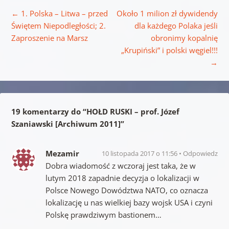
Nawigacja wpisu
←
1. Polska – Litwa – przed
Około 1 milion zł dywidendy
Świętem Niepodległości; 2.
dla każdego Polaka jeśli
Zaproszenie na Marsz
obronimy kopalnię
„Krupiński” i polski węgiel!!!
→
19 komentarzy do “
HOŁD RUSKI – prof. Józef
Szaniawski [Archiwum 2011]
”
Mezamir
10 listopada 2017 o 11:56
Odpowiedz
Dobra wiadomość z wczoraj jest taka, że w
lutym 2018 zapadnie decyzja o lokalizacji w
Polsce Nowego Dowództwa NATO, co oznacza
lokalizację u nas wielkiej bazy wojsk USA i czyni
Polskę prawdziwym bastionem…