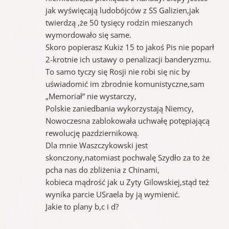
jak wyświęcają ludobójców z SS Galizien,jak
twierdzą ,że 50 tysięcy rodzin mieszanych
wymordowało się same.
Skoro popierasz Kukiz 15 to jakoś Pis nie poparł
2-krotnie ich ustawy o penalizacji banderyzmu.
To samo tyczy się Rosji nie robi się nic by
uświadomić im zbrodnie komunistyczne,sam
„Memoriał” nie wystarczy,
Polskie zaniedbania wykorzystają Niemcy,
Nowoczesna zablokowała uchwałę potępiającą
rewolucję pazdziernikową.
Dla mnie Waszczykowski jest
skonczony,natomiast pochwalę Szydło za to że
pcha nas do zbliżenia z Chinami,
kobieca mądrość jak u Zyty Gilowskiej,stąd też
wynika parcie USraela by ją wymienić.
Jakie to plany b,c i d?