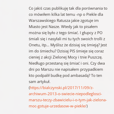
Co jakiś czas publikuję tak dla porównania to
co mówiłem kilka lat temu -np o Piekle dla
Warszawskiego Ratusza jakie zgotuje im
Miasto jest Nasze. Wtedy jak to pisałem
można się było z tego śmiać. I głupcy z PO
śmiali się i nasyłali mi tu tych swoich trolli z
Onetu, itp… Myślisz że dzisiaj się śmieją? Jest
im do śmiechu? Dzisiaj PIS śmieje się coraz
cieniej z akcji Zielonej Mocy i tnie Puszczę.
Niedługo przestaną się śmiać i oni. Czy dwa
dni po Marszu nie napisałem przypadkiem
kto podpalił budkę pod ambasadą? To ten
sam artykuł.
(
https://bialczynski.pl/2017/11/09/z-
archiwum-2013-o-swiecie-niepodleglosci-
marszu-teczy-zbawicielu-i-o-tym-jak-zielona-
moc-gotuje-urzedasow-w-piekle/
)