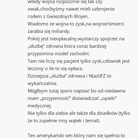
wtedy wojna rozpocznie się tak czy
owak,choćbyśmy nawet mieli uzbrojenie
rodem z Gwiezdnych Wojen.
Wiadomo że wojna to zysk,na wojnie/śmierci
zarabia się miliardy.
Pokój jest nieopłacalny,wystarczy spojrzeć na
„służbę” zdrowia która coraz bardziej
przypomina model zachodni.
Tam nie liczy się pacjent tylko zysk,człowiek jest
leczony o ile to się opłaca.
Dzisiejsza „służba” zdrowia i N(azi)FZ to
wykańczalnia.
Mógłbym tutaj sporo napisać bo od niedawna
mam „przyjemność” doświadczać „opieki”
medycznej.
Nie tylko dla siebie ale także dla dziadków (tylko
że to zupełnie inny wątek i temat).
Ten amerykański sen który nam się spełnia to