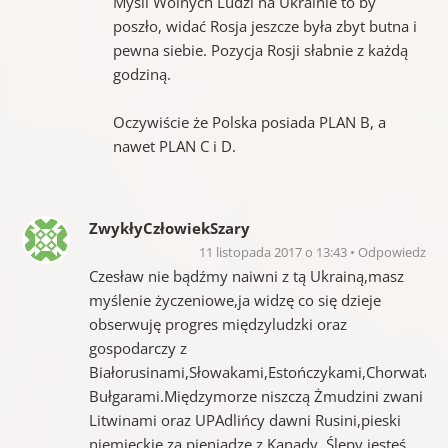
Myśli Wolnych Ludzi na Ukrainie to by
poszło, widać Rosja jeszcze była zbyt butna i
pewna siebie. Pozycja Rosji słabnie z każdą
godziną.
Oczywiście że Polska posiada PLAN B, a
nawet PLAN C i D.
ZwykłyCzłowiekSzary
11 listopada 2017 o 13:43
Odpowiedz
Czesław nie bądźmy naiwni z tą Ukrainą,masz
myślenie życzeniowe,ja widzę co się dzieje
obserwuję progres międzyludzki oraz
gospodarczy z
Białorusinami,Słowakami,Estończykami,Chorwatam
Bułgarami.Międzymorze niszczą Żmudzini zwani
Litwinami oraz UPAdlińcy dawni Rusini,pieski
niemieckie,za pieniądze z Kanady. Ślepy jesteś