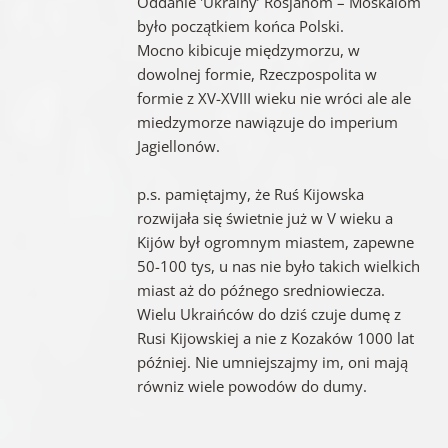
Oddanie 'Ukrainy’ Rosjanom – Moskalom
było początkiem końca Polski.
Mocno kibicuje międzymorzu, w
dowolnej formie, Rzeczpospolita w
formie z XV-XVIII wieku nie wróci ale ale
miedzymorze nawiązuje do imperium
Jagiellonów.
p.s. pamiętajmy, że Ruś Kijowska
rozwijała się świetnie już w V wieku a
Kijów był ogromnym miastem, zapewne
50-100 tys, u nas nie było takich wielkich
miast aż do późnego sredniowiecza.
Wielu Ukraińców do dziś czuje dumę z
Rusi Kijowskiej a nie z Kozaków 1000 lat
później. Nie umniejszajmy im, oni mają
równiz wiele powodów do dumy.