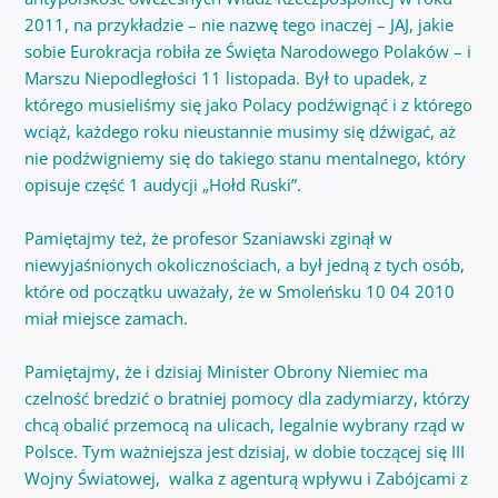
2011, na przykładzie – nie nazwę tego inaczej – JAJ, jakie
sobie Eurokracja robiła ze Święta Narodowego Polaków – i
Marszu Niepodległości 11 listopada. Był to upadek, z
którego musieliśmy się jako Polacy podźwignąć i z którego
wciąż, każdego roku nieustannie musimy się dźwigać, aż
nie podźwigniemy się do takiego stanu mentalnego, który
opisuje część 1 audycji „Hołd Ruski”.
Pamiętajmy też, że profesor Szaniawski zginął w
niewyjaśnionych okolicznościach, a był jedną z tych osób,
które od początku uważały, że w Smoleńsku 10 04 2010
miał miejsce zamach.
Pamiętajmy, że i dzisiaj Minister Obrony Niemiec ma
czelność bredzić o bratniej pomocy dla zadymiarzy, którzy
chcą obalić przemocą na ulicach, legalnie wybrany rząd w
Polsce. Tym ważniejsza jest dzisiaj, w dobie toczącej się III
Wojny Światowej, walka z agenturą wpływu i Zabójcami z