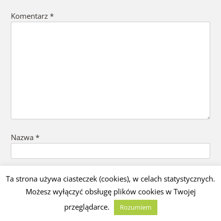
Komentarz
*
Nazwa
*
E-mail
*
Ta strona używa ciasteczek (cookies), w celach statystycznych.
Możesz wyłączyć obsługę plików cookies w Twojej
przeglądarce.
Rozumiem
Witryna internetowa