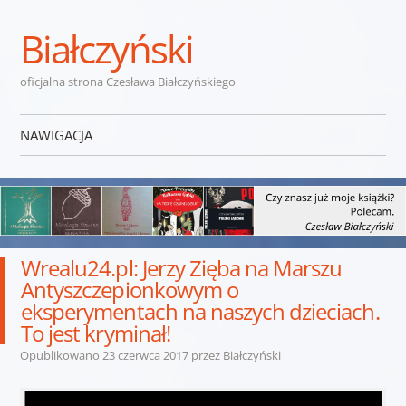
Białczyński
oficjalna strona Czesława Białczyńskiego
NAWIGACJA
Przejdź do treści
Wrealu24.pl: Jerzy Zięba na Marszu
Antyszczepionkowym o
eksperymentach na naszych dzieciach.
To jest kryminał!
Opublikowano
23 czerwca 2017
przez
Białczyński