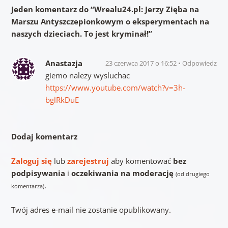
Jeden komentarz do “
Wrealu24.pl: Jerzy Zięba na
Marszu Antyszczepionkowym o eksperymentach na
naszych dzieciach. To jest kryminał!
”
Anastazja
23 czerwca 2017 o 16:52
Odpowiedz
giemo nalezy wysluchac
https://www.youtube.com/watch?v=3h-
bglRkDuE
Dodaj komentarz
Zaloguj się
lub
zarejestruj
aby komentować
bez
podpisywania
i
oczekiwania na moderację
(od drugiego
.
komentarza)
Twój adres e-mail nie zostanie opublikowany.