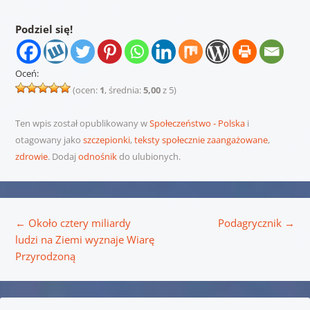
Podziel się!
Oceń:
(ocen:
1
, średnia:
5,00
z 5)
Ten wpis został opublikowany w
Społeczeństwo - Polska
i
otagowany jako
szczepionki
,
teksty społecznie zaangażowane
,
zdrowie
. Dodaj
odnośnik
do ulubionych.
Nawigacja wpisu
←
Około cztery miliardy
Podagrycznik
→
ludzi na Ziemi wyznaje Wiarę
Przyrodzoną