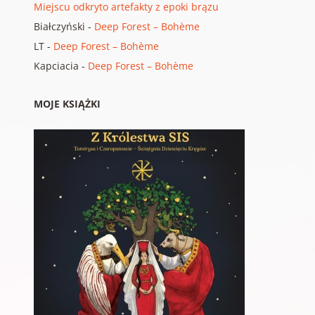
Miejscu odkryto artefakty z epoki brązu
Białczyński
-
Deep Forest – Bohème
LT
-
Deep Forest – Bohème
Kapciacia
-
Deep Forest – Bohème
MOJE KSIĄŻKI