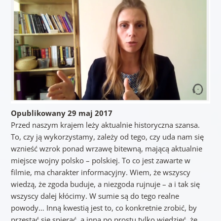
Opublikowany 29 maj 2017
Przed naszym krajem leży aktualnie historyczna szansa.
To, czy ją wykorzystamy, zależy od tego, czy uda nam się
wznieść wzrok ponad wrzawę bitewną, mającą aktualnie
miejsce wojny polsko – polskiej. To co jest zawarte w
filmie, ma charakter informacyjny. Wiem, że wszyscy
wiedzą, że zgoda buduje, a niezgoda rujnuje – a i tak się
wszyscy dalej kłócimy. W sumie są do tego realne
powody… Inną kwestią jest to, co konkretnie zrobić, by
przestać się spierać, a inną po prostu tylko wiedzieć, że