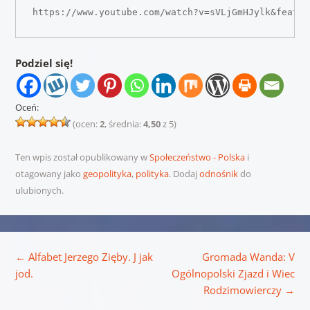
https://www.youtube.com/watch?v=sVLjGmHJylk&featur
Podziel się!
Oceń:
(ocen:
2
, średnia:
4,50
z 5)
Ten wpis został opublikowany w
Społeczeństwo - Polska
i
otagowany jako
geopolityka
,
polityka
. Dodaj
odnośnik
do
ulubionych.
Nawigacja wpisu
←
Alfabet Jerzego Zięby. J jak
Gromada Wanda: V
jod.
Ogólnopolski Zjazd i Wiec
Rodzimowierczy
→