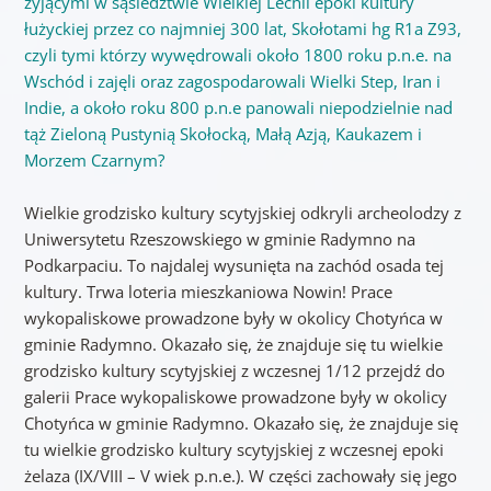
żyjącymi w sąsiedztwie Wielkiej Lechii epoki kultury
łużyckiej przez co najmniej 300 lat, Skołotami hg R1a Z93,
czyli tymi którzy wywędrowali około 1800 roku p.n.e. na
Wschód i zajęli oraz zagospodarowali Wielki Step, Iran i
Indie, a około roku 800 p.n.e panowali niepodzielnie nad
tąż Zieloną Pustynią Skołocką, Małą Azją, Kaukazem i
Morzem Czarnym?
Wielkie grodzisko kultury scytyjskiej odkryli archeolodzy z
Uniwersytetu Rzeszowskiego w gminie Radymno na
Podkarpaciu. To najdalej wysunięta na zachód osada tej
kultury. Trwa loteria mieszkaniowa Nowin! Prace
wykopaliskowe prowadzone były w okolicy Chotyńca w
gminie Radymno. Okazało się, że znajduje się tu wielkie
grodzisko kultury scytyjskiej z wczesnej 1/12 przejdź do
galerii Prace wykopaliskowe prowadzone były w okolicy
Chotyńca w gminie Radymno. Okazało się, że znajduje się
tu wielkie grodzisko kultury scytyjskiej z wczesnej epoki
żelaza (IX/VIII – V wiek p.n.e.). W części zachowały się jego