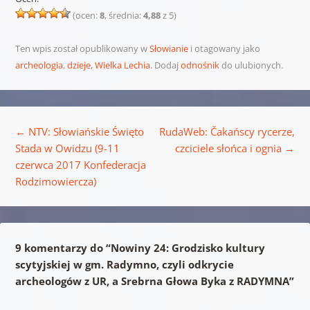
(ocen:
8
, średnia:
4,88
z 5)
Ten wpis został opublikowany w
Słowianie
i otagowany jako
archeologia
,
dzieje
,
Wielka Lechia
. Dodaj
odnośnik
do ulubionych.
Nawigacja wpisu
←
NTV: Słowiańskie Święto
RudaWeb: Čakańscy rycerze,
Stada w Owidzu (9-11
czciciele słońca i ognia
→
czerwca 2017 Konfederacja
Rodzimowiercza)
9 komentarzy do “
Nowiny 24: Grodzisko kultury
scytyjskiej w gm. Radymno, czyli odkrycie
archeologów z UR, a Srebrna Głowa Byka z RADYMNA
”