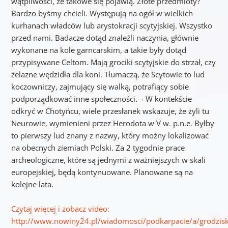
wątpliwości, że takowe się pojawią. Złote przedmioty?
Bardzo byśmy chcieli. Występują na ogół w wielkich
kurhanach władców lub arystokracji scytyjskiej. Wszystko
przed nami. Badacze dotąd znaleźli naczynia, głównie
wykonane na kole garncarskim, a takie były dotąd
przypisywane Celtom. Mają grociki scytyjskie do strzał, czy
żelazne wędzidła dla koni. Tłumaczą, że Scytowie to lud
koczowniczy, zajmujący się walką, potrafiący sobie
podporządkować inne społeczności. – W kontekście
odkryć w Chotyńcu, wiele przesłanek wskazuje, że żyli tu
Neurowie, wymienieni przez Herodota w V w. p.n.e. Byłby
to pierwszy lud znany z nazwy, który możny lokalizować
na obecnych ziemiach Polski. Za 2 tygodnie prace
archeologiczne, które są jednymi z ważniejszych w skali
europejskiej, będą kontynuowane. Planowane są na
kolejne lata.
Czytaj więcej i zobacz video:
http://www.nowiny24.pl/wiadomosci/podkarpacie/a/grodzis