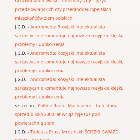
Gościwit Malinowski: Temematyczny – język
przedsłowiańskich czy przedindoeuropejskich
mieszkańców ziem polskich
J.G.D.
-
Andromeda: Rosyjski intelektualista
sarkastycznie komentuje najnowsze rosyjskie klęski,
problemy i upokorzenia
J.G.D.
-
Andromeda: Rosyjski intelektualista
sarkastycznie komentuje najnowsze rosyjskie klęski,
problemy i upokorzenia
J.G.D.
-
Andromeda: Rosyjski intelektualista
sarkastycznie komentuje najnowsze rosyjskie klęski,
problemy i upokorzenia
szczecho
-
Polskie Radio: Masłomęcz – tu historia
sprzed blisko 2000 lat wciąż żyje tuż pod
powierzchnią ziemi
J.G.D.
-
Tadeusz Pruss Mroziński: ŚCIEŻKI GWIAZD,