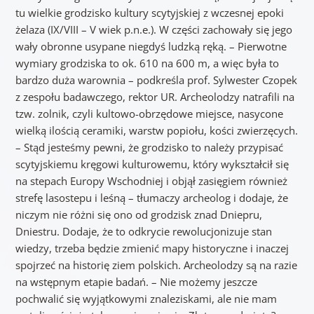
tu wielkie grodzisko kultury scytyjskiej z wczesnej epoki
żelaza (IX/VIII – V wiek p.n.e.). W części zachowały się jego
wały obronne usypane niegdyś ludzką ręką. – Pierwotne
wymiary grodziska to ok. 610 na 600 m, a więc była to
bardzo duża warownia – podkreśla prof. Sylwester Czopek
z zespołu badawczego, rektor UR. Archeolodzy natrafili na
tzw. zolnik, czyli kultowo-obrzędowe miejsce, nasycone
wielką ilością ceramiki, warstw popiołu, kości zwierzęcych.
– Stąd jesteśmy pewni, że grodzisko to należy przypisać
scytyjskiemu kręgowi kulturowemu, który wykształcił się
na stepach Europy Wschodniej i objął zasięgiem również
strefę lasostepu i leśną – tłumaczy archeolog i dodaje, że
niczym nie różni się ono od grodzisk znad Dniepru,
Dniestru. Dodaje, że to odkrycie rewolucjonizuje stan
wiedzy, trzeba będzie zmienić mapy historyczne i inaczej
spojrzeć na historię ziem polskich. Archeolodzy są na razie
na wstępnym etapie badań. – Nie możemy jeszcze
pochwalić się wyjątkowymi znaleziskami, ale nie mam