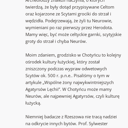
Archeolodzy znaleźli naczynia, o których
twierdzą, że były dotąd przypisywane Celtom
oraz kojarzone ze Scytami grociki do strzał i
wędzidła. Podejrzewają, że żyli tu Neurowie,
wymieniani po raz pierwszy przez Herodota.
Mamy więc, być może celtyckie garnki, scytyjskie
groty do strzał i chyba Neurów.
Moim zdaniem, grodzisko w Chotyńcu to kolejny
ośrodek kultury łużyckiej, który został
zniszczony podczas wypraw odwetowych
Scytów ok. 500 r. p.n.e.. Pisaliśmy o tym w
artykule „Wspólne żony najwykwintniejszych
Agatyrsów Lęchii”. W Chotyńcu może mamy
Neurów, ale najpewniej Agatyrsów, czyli kulturę
łużycką.
Niemniej badacze z Rzeszowa nie tracą nadziei
na odkrycie innych bytów. Prof. Sylwester