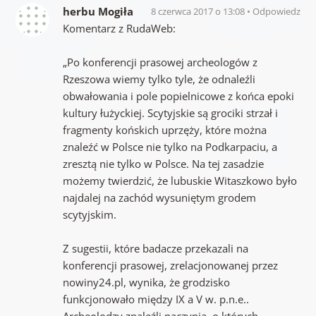
herbu Mogiła
8 czerwca 2017 o 13:08
Odpowiedz
Komentarz z RudaWeb:
„Po konferencji prasowej archeologów z
Rzeszowa wiemy tylko tyle, że odnaleźli
obwałowania i pole popielnicowe z końca epoki
kultury łużyckiej. Scytyjskie są grociki strzał i
fragmenty końskich uprzęży, które można
znaleźć w Polsce nie tylko na Podkarpaciu, a
zresztą nie tylko w Polsce. Na tej zasadzie
możemy twierdzić, że lubuskie Witaszkowo było
najdalej na zachód wysuniętym grodem
scytyjskim.
Z sugestii, które badacze przekazali na
konferencji prasowej, zrelacjonowanej przez
nowiny24.pl, wynika, że grodzisko
funkcjonowało między IX a V w. p.n.e..