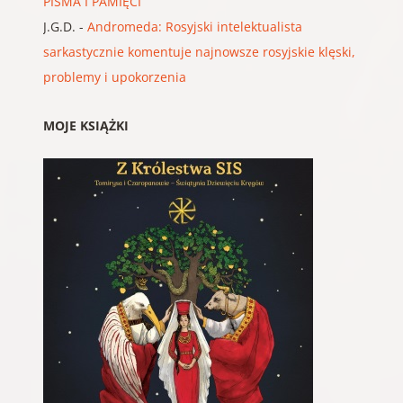
PISMA I PAMIĘCI
J.G.D.
-
Andromeda: Rosyjski intelektualista
sarkastycznie komentuje najnowsze rosyjskie klęski,
problemy i upokorzenia
MOJE KSIĄŻKI