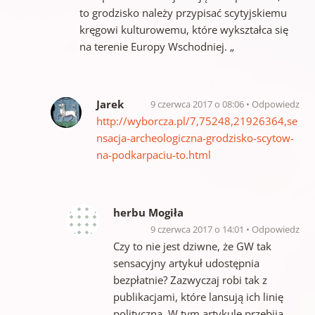
to grodzisko należy przypisać scytyjskiemu
kręgowi kulturowemu, które wykształca się
na terenie Europy Wschodniej. „
Jarek
9 czerwca 2017 o 08:06
Odpowiedz
http://wyborcza.pl/7,75248,21926364,se
nsacja-archeologiczna-grodzisko-scytow-
na-podkarpaciu-to.html
herbu Mogiła
9 czerwca 2017 o 14:01
Odpowiedz
Czy to nie jest dziwne, że GW tak
sensacyjny artykuł udostępnia
bezpłatnie? Zazwyczaj robi tak z
publikacjami, które lansują ich linię
polityczną. W tym artykule przebija