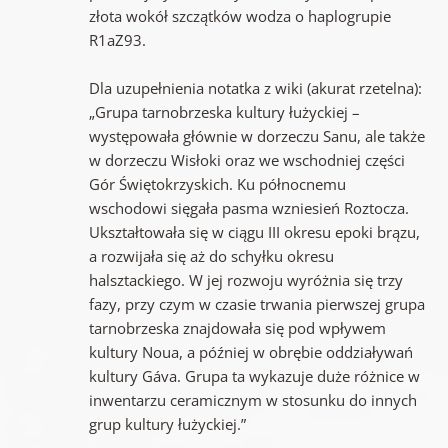
złota wokół szczątków wodza o haplogrupie
R1aZ93.
Dla uzupełnienia notatka z wiki (akurat rzetelna):
„Grupa tarnobrzeska kultury łużyckiej –
występowała głównie w dorzeczu Sanu, ale także
w dorzeczu Wisłoki oraz we wschodniej części
Gór Świętokrzyskich. Ku północnemu
wschodowi sięgała pasma wzniesień Roztocza.
Ukształtowała się w ciągu III okresu epoki brązu,
a rozwijała się aż do schyłku okresu
halsztackiego. W jej rozwoju wyróżnia się trzy
fazy, przy czym w czasie trwania pierwszej grupa
tarnobrzeska znajdowała się pod wpływem
kultury Noua, a później w obrębie oddziaływań
kultury Gáva. Grupa ta wykazuje duże różnice w
inwentarzu ceramicznym w stosunku do innych
grup kultury łużyckiej.”