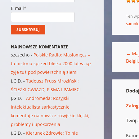
E-mail*
Ten wp
samolo
Nawigacja w
NAJNOWSZE KOMENTARZE
←
Maj
szczecho
-
Polskie Radio: Masłomęcz –
Belgii
tu historia sprzed blisko 2000 lat wciąż
żyje tuż pod powierzchnią ziemi
J.G.D.
-
Tadeusz Pruss Mroziński:
ŚCIEŻKI GWIAZD, PISMA I PAMIĘCI
Doda
J.G.D.
-
Andromeda: Rosyjski
Zalog
intelektualista sarkastycznie
komentuje najnowsze rosyjskie klęski,
Twój 
problemy i upokorzenia
J.G.D.
-
Kierunek Zdrowie: To nie
Kome