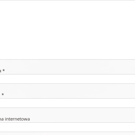
a
*
l
*
na internetowa