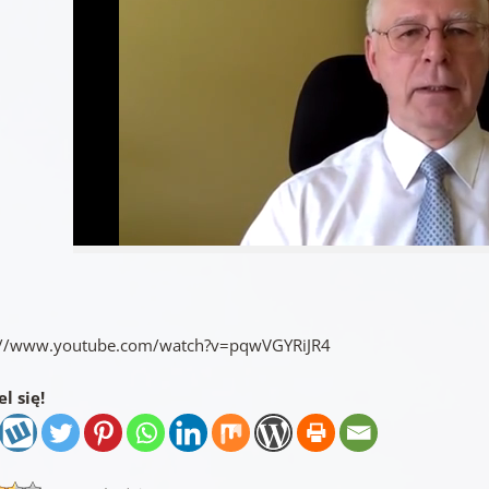
://www.youtube.com/watch?v=pqwVGYRiJR4
l się!