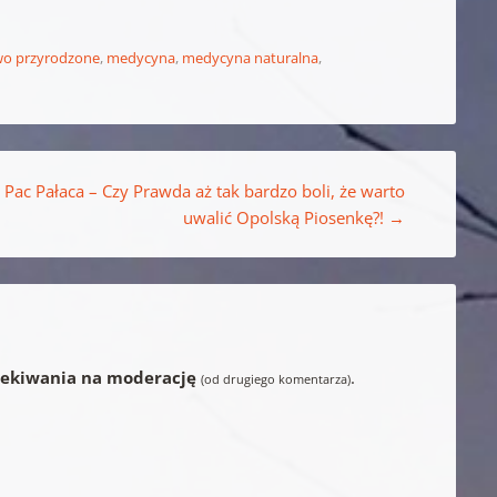
two przyrodzone
,
medycyna
,
medycyna naturalna
,
 Pac Pałaca – Czy Prawda aż tak bardzo boli, że warto
uwalić Opolską Piosenkę?!
→
zekiwania na moderację
.
(od drugiego komentarza)