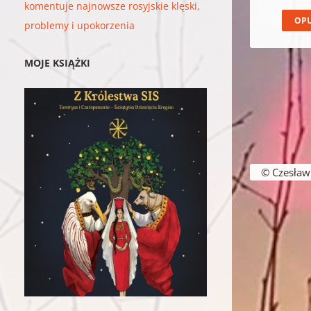
komentuje najnowsze rosyjskie klęski,
problemy i upokorzenia
MOJE KSIĄŻKI
© Czesław B