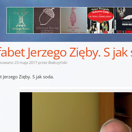
fabet Jerzego Zięby. S jak
ikowano
23 maja 2017
przez
Białczyński
t Jerzego Zięby. S jak soda.