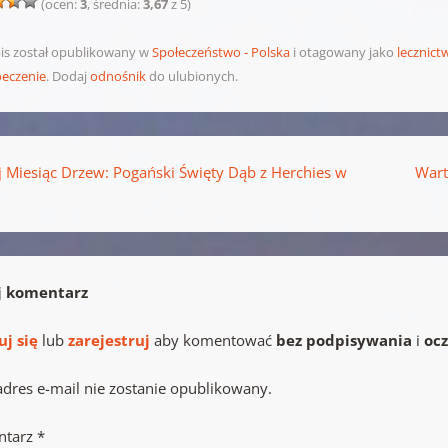
(ocen:
3
, średnia:
3,67
z 5)
is został opublikowany w
Społeczeństwo - Polska
i otagowany jako
lecznic
eczenie
. Dodaj
odnośnik
do ulubionych.
pisu
 Miesiąc Drzew: Pogański Święty Dąb z Herchies w
Wart
.
j komentarz
uj się
lub
zarejestruj
aby komentować
bez podpisywania
i
oc
adres e-mail nie zostanie opublikowany.
ntarz
*