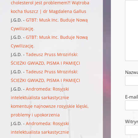
cholesterol jest problemem?! Wątroba
kocha tłuszcz | dr Magdalena Gallus
J.G.D.
-
GTBT: Musk Inc. Buduje Nową
Cywilizację.
J.G.D.
-
GTBT: Musk Inc. Buduje Nową
Cywilizację.
J.G.D.
-
Tadeusz Pruss Mroziński:
ŚCIEŻKI GWIAZD, PISMA I PAMIĘCI
J.G.D.
-
Tadeusz Pruss Mroziński:
Nazw
ŚCIEŻKI GWIAZD, PISMA I PAMIĘCI
J.G.D.
-
Andromeda: Rosyjski
E-mai
intelektualista sarkastycznie
komentuje najnowsze rosyjskie klęski,
problemy i upokorzenia
Witry
J.G.D.
-
Andromeda: Rosyjski
intelektualista sarkastycznie