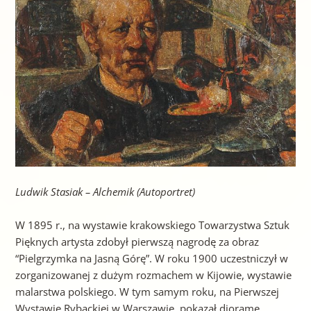
Ludwik Stasiak – Alchemik (Autoportret)
W 1895 r., na wystawie krakowskiego Towarzystwa Sztuk
Pięknych artysta zdobył pierwszą nagrodę za obraz
“Pielgrzymka na Jasną Górę”. W roku 1900 uczestniczył w
zorganizowanej z dużym rozmachem w Kijowie, wystawie
malarstwa polskiego. W tym samym roku, na Pierwszej
Wystawie Rybackiej w Warszawie, pokazał dioramę