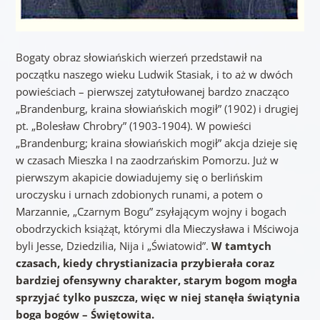
Bogaty obraz słowiańskich wierzeń przedstawił na
początku naszego wieku Ludwik Stasiak, i to aż w dwóch
powieściach – pierwszej zatytułowanej bardzo znacząco
„Brandenburg, kraina słowiańskich mogił” (1902) i drugiej
pt. „Bolesław Chrobry” (1903-1904). W powieści
„Brandenburg; kraina słowiańskich mogił” akcja dzieje się
w czasach Mieszka I na zaodrzańskim Pomorzu. Już w
pierwszym akapicie dowiadujemy się o berlińskim
uroczysku i urnach zdobionych runami, a potem o
Marzannie, „Czarnym Bogu” zsyłającym wojny i bogach
obodrzyckich książąt, którymi dla Mieczysława i Mściwoja
byli Jesse, Dziedzilia, Nija i „Światowid”.
W tamtych
czasach, kiedy chrystianizacia przybierała coraz
bardziej ofensywny charakter, starym bogom mogła
sprzyjać tylko puszcza, więc w niej stanęła świątynia
boga bogów – Świętowita.