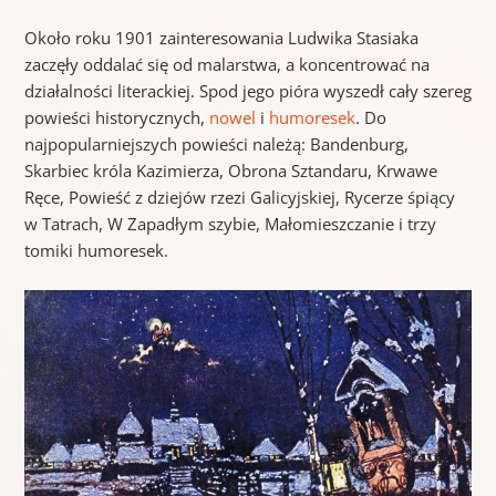
Około roku 1901 zainteresowania Ludwika Stasiaka
zaczęły oddalać się od malarstwa, a koncentrować na
działalności literackiej. Spod jego pióra wyszedł cały szereg
powieści historycznych,
nowel
i
humoresek
. Do
najpopularniejszych powieści należą: Bandenburg,
Skarbiec króla Kazimierza, Obrona Sztandaru, Krwawe
Ręce, Powieść z dziejów rzezi Galicyjskiej, Rycerze śpiący
w Tatrach, W Zapadłym szybie, Małomieszczanie i trzy
tomiki humoresek.