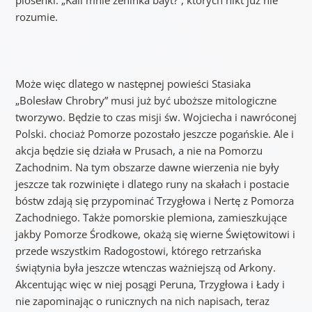
piosenki: „Kali mnie zeninka bayt?”, których nikt już nie
rozumie.
Może więc dlatego w następnej powieści Stasiaka
„Bolesław Chrobry” musi już być uboższe mitologiczne
tworzywo. Będzie to czas misji św. Wojciecha i nawróconej
Polski. chociaż Pomorze pozostało jeszcze pogańskie. Ale i
akcja będzie się działa w Prusach, a nie na Pomorzu
Zachodnim. Na tym obszarze dawne wierzenia nie były
jeszcze tak rozwinięte i dlatego runy na skałach i postacie
bóstw zdają się przypominać Trzygłowa i Nertę z Pomorza
Zachodniego. Także pomorskie plemiona, zamieszkujące
jakby Pomorze Środkowe, okażą się wierne Świętowitowi i
przede wszystkim Radogostowi, którego retrzańska
świątynia była jeszcze wtenczas ważniejszą od Arkony.
Akcentując więc w niej posągi Peruna, Trzygłowa i Łady i
nie zapominając o runicznych na nich napisach, teraz