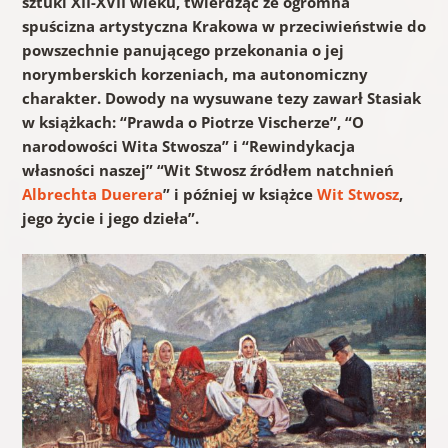
sztuki XII-XVII wieku, twierdząc że ogromna
spuścizna artystyczna Krakowa w przeciwieństwie do
powszechnie panującego przekonania o jej
norymberskich korzeniach, ma autonomiczny
charakter. Dowody na wysuwane tezy zawarł Stasiak
w książkach: “Prawda o Piotrze Vischerze”, “O
narodowości Wita Stwosza” i “Rewindykacja
własności naszej” “Wit Stwosz źródłem natchnień
Albrechta Duerera
” i później w książce
Wit Stwosz
,
jego życie i jego dzieła”.