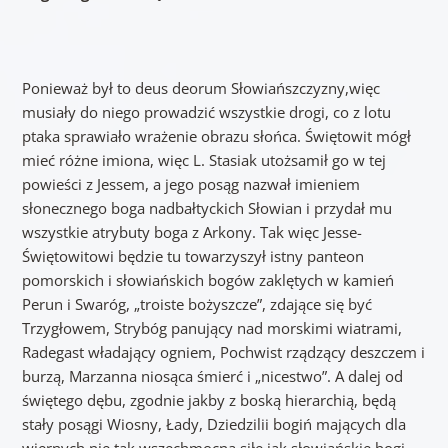
Ponieważ był to deus deorum Słowiańszczyzny,więc
musiały do niego prowadzić wszystkie drogi, co z lotu
ptaka sprawiało wrażenie obrazu słońca. Świętowit mógł
mieć różne imiona, więc L. Stasiak utożsamił go w tej
powieści z Jessem, a jego posąg nazwał imieniem
słonecznego boga nadbałtyckich Słowian i przydał mu
wszystkie atrybuty boga z Arkony. Tak więc Jesse-
Świętowitowi będzie tu towarzyszył istny panteon
pomorskich i słowiańskich bogów zaklętych w kamień
Perun i Swaróg, „troiste bożyszcze”, zdające się być
Trzygłowem, Strybóg panujący nad morskimi wiatrami,
Radegast władający ogniem, Pochwist rządzący deszczem i
burzą, Marzanna niosąca śmierć i „nicestwo”. A dalej od
świętego dębu, zgodnie jakby z boską hierarchią, będą
stały posągi Wiosny, Łady, Dziedzilii bogiń mających dla