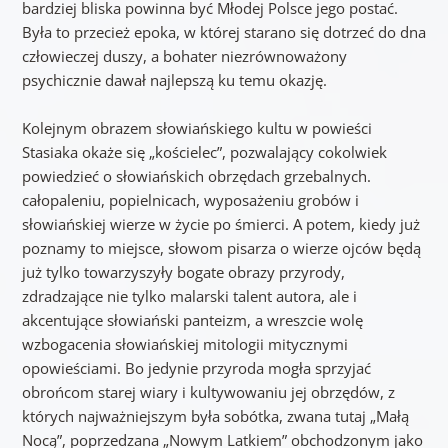
bardziej bliska powinna być Młodej Polsce jego postać.
Była to przecież epoka, w której starano się dotrzeć do dna
człowieczej duszy, a bohater niezrównoważony
psychicznie dawał najlepszą ku temu okazję.
Kolejnym obrazem słowiańskiego kultu w powieści
Stasiaka okaże się „kościelec”, pozwalający cokolwiek
powiedzieć o słowiańskich obrzędach grzebalnych.
całopaleniu, popielnicach, wyposażeniu grobów i
słowiańskiej wierze w życie po śmierci. A potem, kiedy już
poznamy to miejsce, słowom pisarza o wierze ojców będą
już tylko towarzyszyły bogate obrazy przyrody,
zdradzające nie tylko malarski talent autora, ale i
akcentujące słowiański panteizm, a wreszcie wolę
wzbogacenia słowiańskiej mitologii mitycznymi
opowieściami. Bo jedynie przyroda mogła sprzyjać
obrońcom starej wiary i kultywowaniu jej obrzędów, z
których najważniejszym była sobótka, zwana tutaj „Małą
Nocą”, poprzedzana „Nowym Latkiem” obchodzonym jako