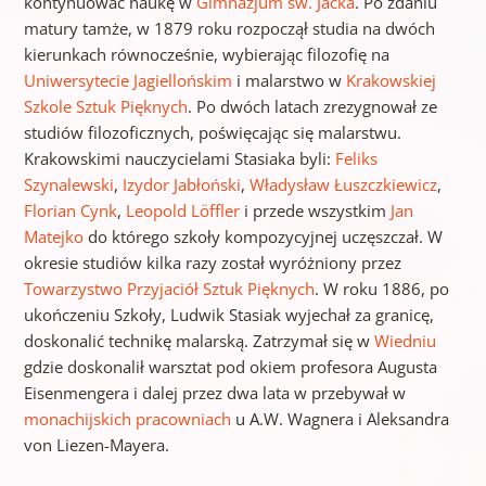
kontynuować naukę w
Gimnazjum św. Jacka
. Po zdaniu
matury tamże, w 1879 roku rozpoczął studia na dwóch
kierunkach równocześnie, wybierając filozofię na
Uniwersytecie Jagiellońskim
i malarstwo w
Krakowskiej
Szkole Sztuk Pięknych
. Po dwóch latach zrezygnował ze
studiów filozoficznych, poświęcając się malarstwu.
Krakowskimi nauczycielami Stasiaka byli:
Feliks
Szynalewski
,
Izydor Jabłoński
,
Władysław Łuszczkiewicz
,
Florian Cynk
,
Leopold Löffler
i przede wszystkim
Jan
Matejko
do którego szkoły kompozycyjnej uczęszczał. W
okresie studiów kilka razy został wyróżniony przez
Towarzystwo Przyjaciół Sztuk Pięknych
. W roku 1886, po
ukończeniu Szkoły, Ludwik Stasiak wyjechał za granicę,
doskonalić technikę malarską. Zatrzymał się w
Wiedniu
gdzie doskonalił warsztat pod okiem profesora Augusta
Eisenmengera i dalej przez dwa lata w przebywał w
monachijskich pracowniach
u A.W. Wagnera i Aleksandra
von Liezen-Mayera.