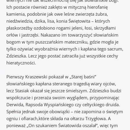
wiernych nie tak wszechmocną siłę jak słowiańskie bogi.
Ich postacie również zaklęto w mityczną hierofanię
kamienia, podobnie jak owe leśne zwierzęta żubra,
niedźwiedzia, dzika, lisa, konia Świętowita – których
płaskorzeźby ozdobiono rogami jeleni, łosi, skrzydłami
orłów i jastrzębi. Nakazano im towarzyszyć słowiańskim
bogom w tym puszczańskim mateczniku, gdzie mogła je
tylko ożywiać wyobraźnia wiernych i kapłana tego sacrum,
Zdzieszka. Lecz jego postać zatraciła już wszystkie cechy
hieratyczności.
Pierwszy Kraszewski pokazał w „Starej baśni”
słowiańskiego kapłana steranego tragedią wiary ojców,
lecz Stasiak okazał się jeszcze śmielszym. Zdzieszko budzi
współczucie i przeraża swoim wyglądem, przypominając
Derwida, Rapsoda Wyspiańskiego czy celtyckiego druida.
Spełnia jednak swoje obowiązki – nie zapomina o świętym
ogniu i ofiarach,które składa na ołtarzu Trzygłowa. A
ponieważ „On szukaniem Światowida oszalał”, więc tym