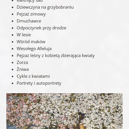
Kwitnący sad
Dziewczyna na grzybobraniu
Pejzaż zimowy
Dmuchawce
Odpoczynek przy drodze
W lesie
Wśród maków
Wesołego Alleluja
Pejzaż leśny z kobietą zbierająca kwiaty
Zorza
Żniwa
Cykle z kwiatami
Portrety i autoportrety