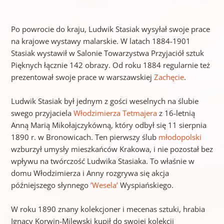
Po powrocie do kraju, Ludwik Stasiak wysyłał swoje prace
na krajowe wystawy malarskie. W latach 1884-1901
Stasiak wystawił w Salonie Towarzystwa Przyjaciół sztuk
Pięknych łącznie 142 obrazy. Od roku 1884 regularnie też
prezentował swoje prace w warszawskiej
Zachęcie
.
Ludwik Stasiak był jednym z gości weselnych na ślubie
swego przyjaciela
Włodzimierza Tetmajera
z 16-letnią
Anną Marią Mikołajczykówną, który odbył się 11 sierpnia
1890 r. w Bronowicach. Ten pierwszy ślub
młodopolski
wzburzył umysły mieszkańców Krakowa, i nie pozostał bez
wpływu na twórczość Ludwika Stasiaka. To właśnie w
domu Włodzimierza i Anny rozgrywa się akcja
późniejszego słynnego
’Wesela’
Wyspiańskiego.
W roku 1890 znany kolekcjoner i mecenas sztuki, hrabia
Ignacy Korwin-Milewski kupił do swojej kolekcji