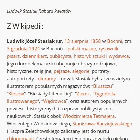
Ludwik Stasiak Rabata kwiatów
Z Wikipedii:
Ludwik Józef Stasiak
(ur.
13 sierpnia
1858
w
Bochni
, zm.
3 grudnia
1924
w Bochni) –
polski malarz
,
rysownik
,
pisarz
,
dziennikarz
,
publicysta
,
historyk sztuki
i
wydawca
.
Jego dorobek malarski obejmuje obrazy rodzajowe,
historyczne, religijne,
pejzaże
,
alegorie
, portrety,
autoportrety i
dioramy
. Ludwik Stasiak był także wziętym
ilustratorem popularnych magazynów: “
Bluszczu
”,
“
Kłosów
”, “Biesiady Literackiej”, “
Ziemi
”, “
Tygodnika
Ilustrowanego
”, “
Wędrowca
”, oraz autorem popularnych
powieści historycznych i rozpraw publicystyczno-
naukowych. Stasiak obok
Włodzimierza Tetmajera
,
Wincentego Wodzinowskiego,
Stanisława Radziejowskiego
i Kacpra Żelechowskiego zaliczany jest do nurtu
chłopomanii
. Często tematem jego obrazów było piękno