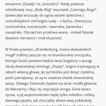
wiosenne „Dziady” na „kościelcu”. Kiedy podczas
sobótkowej nocy „Biały Bóg” zwyciężał „Czarnego Boga”,
dziewczęta wrzucały do ognia wianki splecione z
czarodziejskich ziół bogini Łady – z bylicy, chwoszcza,
rozchodnika, macierzanki. nawrotka, barwinka i
nasięźrału. Obrzęd ten przetrwa wiarę – mówił Stasiak
słowami narratora i miał słuszność.
W finale powieści „Brandenburg, kraina słowiańskich
mogił” trafimy jeszcze raz na braniborskie uroczysko,
którego boski panteon będzie teraz bogatszy o posąg
obcej słowiańskiej mitologii „Pojaty”, bogini trzymającej w
rękach własną głowę. Jej symbolika jest dosyć czytelna,
jeżeli pamiętamy, że są to ostatnie chwile słowiańskiej
wiary. Dlatego Zdzieszko będzie się teraz modlił głównie
do Marzanny i Nija, by zwyciężyli wroga. Ginie wiara
ojców, a jej wspomnieniem będą tylko sobótka i relikty
dawnego języka, jak chociażby słowa owej połabskiej