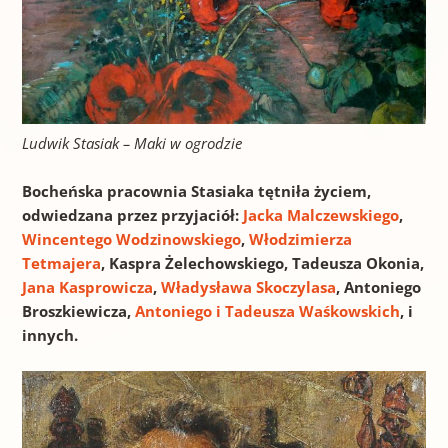
Ludwik Stasiak – Maki w ogrodzie
Bocheńska pracownia Stasiaka tętniła życiem,
odwiedzana przez przyjaciół:
Jacka Malczewskiego
,
Wincentego Wodzinowskiego
,
Włodzimierza
Tetmajera
, Kaspra Żelechowskiego, Tadeusza Okonia,
Jana Kasprowicza
,
Władysława Skoczylasa
, Antoniego
Broszkiewicza,
Antoniego i Tadeusza Waśkowskich
, i
innych.