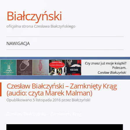
Białczyński
oficjalna strona Czesława Białczyńskiego
NAWIGACJA
Przejdź do treści
Czesław Białczyński – Zamknięty Krąg
(audio: czyta Marek Malman)
Opublikowano
5 listopada 2016
przez
Białczyński
Czesław Białczyński – Zamknięty Krąg