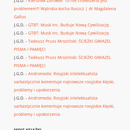
J.G.D.
-
Kierunek Zdrowie: To nie cholesterol jest
problemem?! Wątroba kocha tłuszcz | dr Magdalena
Gallus
J.G.D.
-
GTBT: Musk Inc. Buduje Nową Cywilizację.
J.G.D.
-
GTBT: Musk Inc. Buduje Nową Cywilizację.
J.G.D.
-
Tadeusz Pruss Mroziński: ŚCIEŻKI GWIAZD,
PISMA I PAMIĘCI
J.G.D.
-
Tadeusz Pruss Mroziński: ŚCIEŻKI GWIAZD,
PISMA I PAMIĘCI
J.G.D.
-
Andromeda: Rosyjski intelektualista
sarkastycznie komentuje najnowsze rosyjskie klęski,
problemy i upokorzenia
J.G.D.
-
Andromeda: Rosyjski intelektualista
sarkastycznie komentuje najnowsze rosyjskie klęski,
problemy i upokorzenia
MOJE KSIĄŻKI