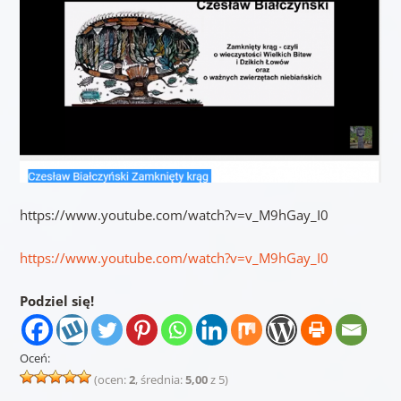
https://www.youtube.com/watch?v=v_M9hGay_I0
https://www.youtube.com/watch?v=v_M9hGay_I0
Podziel się!
Oceń:
(ocen:
2
, średnia:
5,00
z 5)