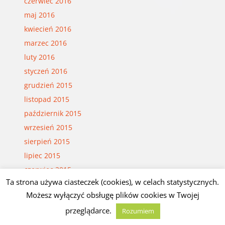
czerwiec 2016
maj 2016
kwiecień 2016
marzec 2016
luty 2016
styczeń 2016
grudzień 2015
listopad 2015
październik 2015
wrzesień 2015
sierpień 2015
lipiec 2015
czerwiec 2015
Ta strona używa ciasteczek (cookies), w celach statystycznych.
maj 2015
Możesz wyłączyć obsługę plików cookies w Twojej
kwiecień 2015
przeglądarce.
Rozumiem
marzec 2015