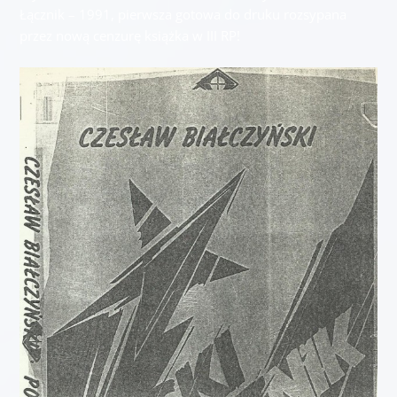
Łącznik – 1991, pierwsza gotowa do druku rozsypana
przez nową cenzurę książka w III RP!