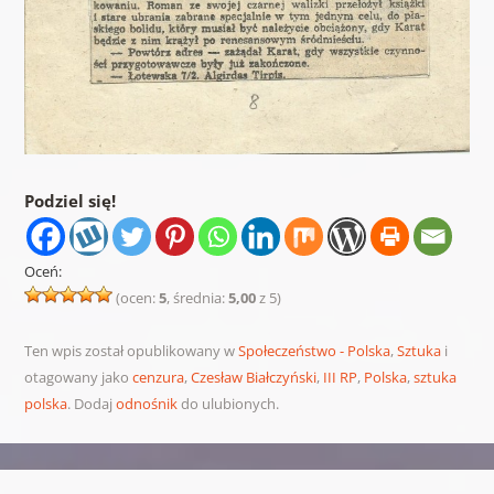
Podziel się!
Oceń:
(ocen:
5
, średnia:
5,00
z 5)
Ten wpis został opublikowany w
Społeczeństwo - Polska
,
Sztuka
i
otagowany jako
cenzura
,
Czesław Białczyński
,
III RP
,
Polska
,
sztuka
polska
. Dodaj
odnośnik
do ulubionych.
Nawigacja wpisu