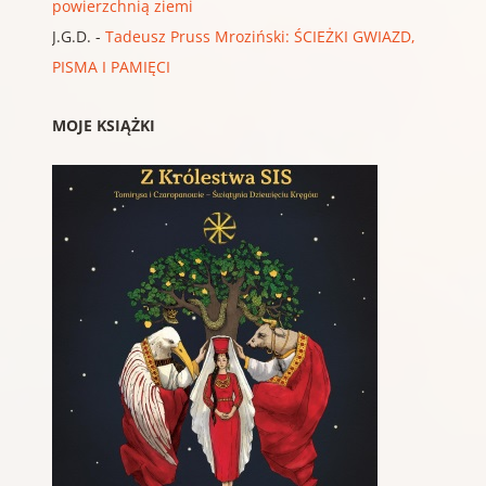
powierzchnią ziemi
J.G.D.
-
Tadeusz Pruss Mroziński: ŚCIEŻKI GWIAZD,
PISMA I PAMIĘCI
MOJE KSIĄŻKI