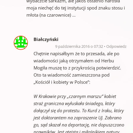
wybaczcie sarkazm, ale jakoś ostatnio narosła
moja niechęć do tej instytucji spod znaku stosu i
młota (na czarownice) …
Białczyński
9 października 2016 o 07:32
Odpowiedz
Chętnie napisałbym że to przesada, ale po
wiadomości jaką otrzymałem od Herbu
Mogiła muszę to z przykrością potwierdzić.
Oto ta wiadomość zamieszczona pod
„Kościół i kobiety w Polsce”:
W Krakowie przy „czarnym marszu” kobiet
straż graniczna wyłuskała śniadego, który
dołączył się do protestu. To Kurd z Iraku, który
jest doktorantem na zaproszenie UJ. Zabrano
go, sąd skazał na deportację, nie dopuszczono
prawników. Jest ateistą i miłośnikiem natury.