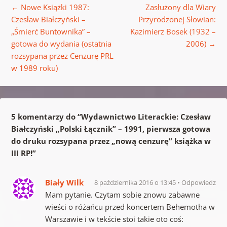
←
Nowe Książki 1987:
Zasłużony dla Wiary
Czesław Białczyński –
Przyrodzonej Słowian:
„Śmierć Buntownika” –
Kazimierz Bosek (1932 –
gotowa do wydania (ostatnia
2006)
→
rozsypana przez Cenzurę PRL
w 1989 roku)
5 komentarzy do “
Wydawnictwo Literackie: Czesław
Białczyński „Polski Łącznik” – 1991, pierwsza gotowa
do druku rozsypana przez „nową cenzurę” książka w
III RP!
”
Biały Wilk
8 października 2016 o 13:45
Odpowiedz
Mam pytanie. Czytam sobie znowu zabawne
wieści o różańcu przed koncertem Behemotha w
Warszawie i w tekście stoi takie oto coś: