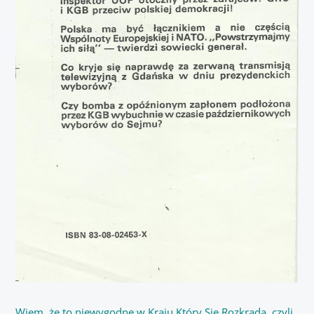
Wiem, że to niewygodne w Kraju Który Się Rozkrada, czyli