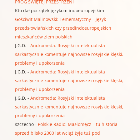
PRÓG ŚWIĘTEJ PRZESTRZENI
Kto dał początek językom indoeuropejskim
-
Gościwit Malinowski: Temematyczny – język
przedsłowiańskich czy przedindoeuropejskich
mieszkańców ziem polskich
J.G.D.
-
Andromeda: Rosyjski intelektualista
sarkastycznie komentuje najnowsze rosyjskie klęski,
problemy i upokorzenia
J.G.D.
-
Andromeda: Rosyjski intelektualista
sarkastycznie komentuje najnowsze rosyjskie klęski,
problemy i upokorzenia
J.G.D.
-
Andromeda: Rosyjski intelektualista
sarkastycznie komentuje najnowsze rosyjskie klęski,
problemy i upokorzenia
szczecho
-
Polskie Radio: Masłomęcz – tu historia
sprzed blisko 2000 lat wciąż żyje tuż pod