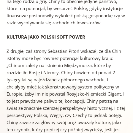
na tego rodzaju grę. Chiny to obecnie jedyne państwo,
które ma potencjał, by wesprzeć Polskę, gdyby instytucje
finansowe postanowiły wykoleić polską gospodarkę czy w
razie wycofywania się zachodnich inwestorów.
KULTURA JAKO POLSKI SOFT POWER
Z drugiej zaś strony Sebastian Pitoń wskazał, że dla Chin
istotny może być również potencjał kulturowy kraju:
„Chinom zależy na istnieniu Międzymorza, które by
rozdzieliło Rosję i Niemcy. Chiny bowiem od ponad 2
tysięcy lat są najeżdżane z północnego wschodu, i
chciałyby mieć tak skonstruowany system polityczny w
Europie, żeby im nie powstał Rosyjsko-Niemiecki Gigant. I
to jest prawdziwe paliwo tej koncepcji. Chiny patrzą na
świat ze znacznie szerszej perspektywy historycznej. I z tej
perspektywy Polska, Wegry, czy Czechy to jednak potęgi.
Chiny zawsze za główny swój oręż uważały kulturę, jako
ten czynnik, który prędzej czy później zwycięży, jeśli jest