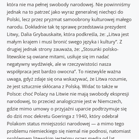
która nie ma pełnej swobody narodowej. Nie powinniśmy
jednak na to patrzeć jako wyraz generalnej niechęci do
Polski, lecz przez pryzmat samoobrony kulturowej małego
narodu. Dokładnie tak tę sprawę przedstawia prezydent
Litwy, Dalia Grybauskaite, która podkreśla, że: „Litwa jest
małym krajem i musi bronić swego języka i kultury”. Z
drugiej jednak strony zauważa, że: „Stosunki polsko-
litewskie są owiane mitami, usiłuje się im nadać
negatywny wydźwięk, ale w rzeczywistości nasza
współpraca jest bardzo owocna”. To niezwykle ważna
uwaga, gdyż zdaje się ona wskazywać, że Litwa rozumie,
że jest sztucznie skłócana z Polską. Widać to także w
Polsce: choć Polacy na Litwie nie mają swobody ekspresji
narodowej, to przecież analogicznie jest w Niemczech,
gdzie mimo umowy o przyjaźni uparcie podtrzymuje się
do dziś moc dekretu Goeringa z 1940, który odebrał
Polakom status mniejszości narodowej — a mimo tego
problemu niemieckiego się niemal nie podnosi, natomiast
problemem litewskim jesteśmy przez media od lat