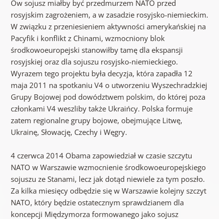
Ów sojusz miałby być przedmurzem NATO przed
rosyjskim zagrożeniem, a w zasadzie rosyjsko-niemieckim.
W związku z przeniesieniem aktywności amerykańskiej na
Pacyfik i konflikt z Chinami, wzmocniony blok
środkowoeuropejski stanowiłby tamę dla ekspansji
rosyjskiej oraz dla sojuszu rosyjsko-niemieckiego.
Wyrazem tego projektu była decyzja, która zapadła 12
maja 2011 na spotkaniu V4 o utworzeniu Wyszechradzkiej
Grupy Bojowej pod dowództwem polskim, do której poza
członkami V4 weszliby także Ukraińcy. Polska formuje
zatem regionalne grupy bojowe, obejmujące Litwę,
Ukrainę, Słowację, Czechy i Węgry.
4 czerwca 2014 Obama zapowiedział w czasie szczytu
NATO w Warszawie wzmocnienie środkowoeuropejskiego
sojuszu ze Stanami, lecz jak dotąd niewiele za tym poszło.
Za kilka miesięcy odbędzie się w Warszawie kolejny szczyt
NATO, który będzie ostatecznym sprawdzianem dla
koncepcji Międzymorza formowanego jako sojusz