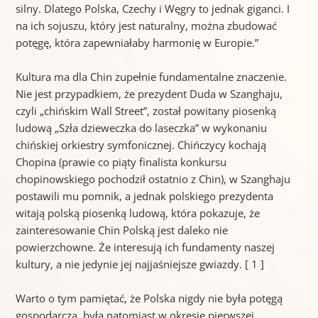
silny. Dlatego Polska, Czechy i Węgry to jednak giganci. I
na ich sojuszu, który jest naturalny, można zbudować
potęgę, która zapewniałaby harmonię w Europie.”
Kultura ma dla Chin zupełnie fundamentalne znaczenie.
Nie jest przypadkiem, że prezydent Duda w Szanghaju,
czyli „chińskim Wall Street”, został powitany piosenką
ludową „Szła dzieweczka do laseczka” w wykonaniu
chińskiej orkiestry symfonicznej. Chińczycy kochają
Chopina (prawie co piąty finalista konkursu
chopinowskiego pochodził ostatnio z Chin), w Szanghaju
postawili mu pomnik, a jednak polskiego prezydenta
witają polską piosenką ludową, która pokazuje, że
zainteresowanie Chin Polską jest daleko nie
powierzchowne. Że interesują ich fundamenty naszej
kultury, a nie jedynie jej najjaśniejsze gwiazdy. [ 1 ]
Warto o tym pamiętać, że Polska nigdy nie była potęgą
gospodarczą, była natomiast w okresie pierwszej