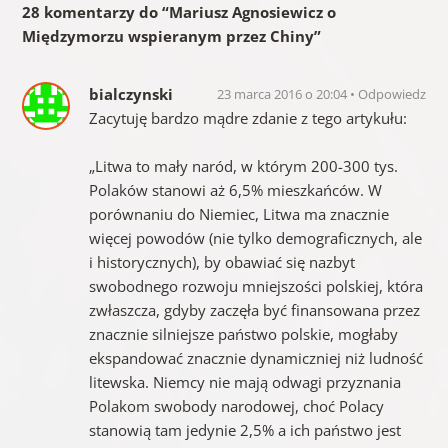
28 komentarzy do “
Mariusz Agnosiewicz o
Międzymorzu wspieranym przez Chiny
”
bialczynski
23 marca 2016 o 20:04
Odpowiedz
Zacytuję bardzo mądre zdanie z tego artykułu:
„Litwa to mały naród, w którym 200-300 tys.
Polaków stanowi aż 6,5% mieszkańców. W
porównaniu do Niemiec, Litwa ma znacznie
więcej powodów (nie tylko demograficznych, ale
i historycznych), by obawiać się nazbyt
swobodnego rozwoju mniejszości polskiej, która
zwłaszcza, gdyby zaczęła być finansowana przez
znacznie silniejsze państwo polskie, mogłaby
ekspandować znacznie dynamiczniej niż ludność
litewska. Niemcy nie mają odwagi przyznania
Polakom swobody narodowej, choć Polacy
stanowią tam jedynie 2,5% a ich państwo jest