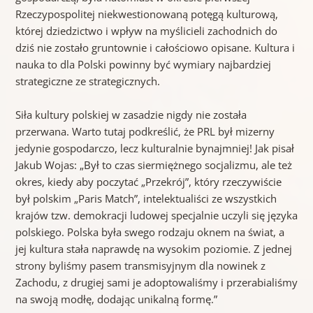
Rzeczypospolitej niekwestionowaną potęgą kulturową,
której dziedzictwo i wpływ na myślicieli zachodnich do
dziś nie zostało gruntownie i całościowo opisane. Kultura i
nauka to dla Polski powinny być wymiary najbardziej
strategiczne ze strategicznych.
Siła kultury polskiej w zasadzie nigdy nie została
przerwana. Warto tutaj podkreślić, że PRL był mizerny
jedynie gospodarczo, lecz kulturalnie bynajmniej! Jak pisał
Jakub Wojas: „Był to czas siermiężnego socjalizmu, ale też
okres, kiedy aby poczytać „Przekrój”, który rzeczywiście
był polskim „Paris Match”, intelektualiści ze wszystkich
krajów tzw. demokracji ludowej specjalnie uczyli się języka
polskiego. Polska była swego rodzaju oknem na świat, a
jej kultura stała naprawdę na wysokim poziomie. Z jednej
strony byliśmy pasem transmisyjnym dla nowinek z
Zachodu, z drugiej sami je adoptowaliśmy i przerabialiśmy
na swoją modłę, dodając unikalną formę.”