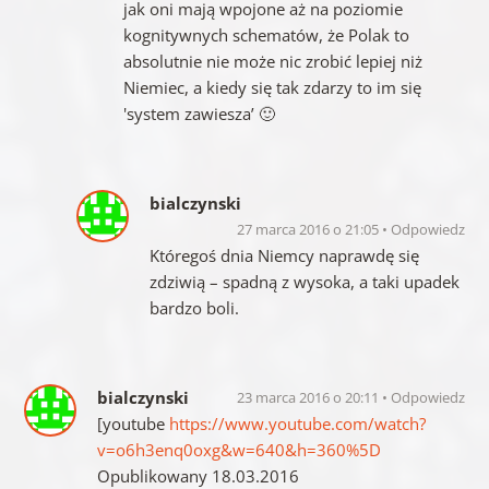
jak oni mają wpojone aż na poziomie
kognitywnych schematów, że Polak to
absolutnie nie może nic zrobić lepiej niż
Niemiec, a kiedy się tak zdarzy to im się
'system zawiesza’ 🙂
bialczynski
27 marca 2016 o 21:05
Odpowiedz
Któregoś dnia Niemcy naprawdę się
zdziwią – spadną z wysoka, a taki upadek
bardzo boli.
bialczynski
23 marca 2016 o 20:11
Odpowiedz
[youtube
https://www.youtube.com/watch?
v=o6h3enq0oxg&w=640&h=360%5D
Opublikowany 18.03.2016