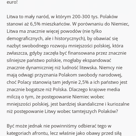
euro!
Litwa to mały naród, w którym 200-300 tys. Polaków
stanowi aż 6,5% mieszkańców. W porównaniu do Niemiec,
Litwa ma znacznie więcej powodów (nie tylko
demograficznych, ale i historycznych), by obawiać się
nazbyt swobodnego rozwoju mniejszości polskiej, która
zwłaszcza, gdyby zaczęła być finansowana przez znacznie
silniejsze państwo polskie, mogłaby ekspandować
znacznie dynamiczniej niż ludność litewska. Niemcy nie
mają odwagi przyznania Polakom swobody narodowej,
choć Polacy stanowią tam jedynie 2,5% a ich państwo jest
znacznie bogatsze niż Polska. Dlaczego krajowe media
milczą o tym, że postępowanie Niemiec wobec
mniejszości polskiej, jest bardziej skandaliczne i kuriozalne
niż postępowanie Litwy wobec tamtejszych Polaków?
Być może jednak nie powinniśmy odbierać tego w
kategoriach afrontu, lecz właśnie jako obawy przed siłą