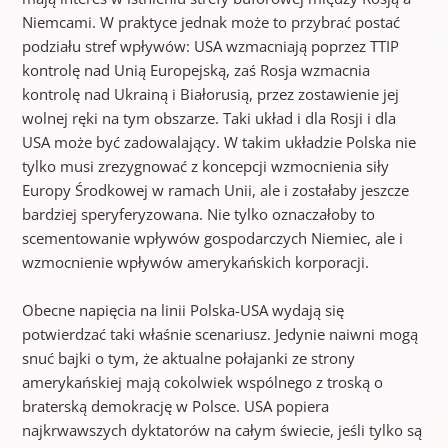
Niemcami. W praktyce jednak może to przybrać postać
podziału stref wpływów: USA wzmacniają poprzez TTIP
kontrolę nad Unią Europejską, zaś Rosja wzmacnia
kontrolę nad Ukrainą i Białorusią, przez zostawienie jej
wolnej ręki na tym obszarze. Taki układ i dla Rosji i dla
USA może być zadowalający. W takim układzie Polska nie
tylko musi zrezygnować z koncepcji wzmocnienia siły
Europy Środkowej w ramach Unii, ale i zostałaby jeszcze
bardziej speryferyzowana. Nie tylko oznaczałoby to
scementowanie wpływów gospodarczych Niemiec, ale i
wzmocnienie wpływów amerykańskich korporacji.
Obecne napięcia na linii Polska-USA wydają się
potwierdzać taki właśnie scenariusz. Jedynie naiwni mogą
snuć bajki o tym, że aktualne połajanki ze strony
amerykańskiej mają cokolwiek wspólnego z troską o
braterską demokrację w Polsce. USA popiera
najkrwawszych dyktatorów na całym świecie, jeśli tylko są