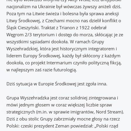
nacjonalizm na Ukrainie był wówczas żywszy aniżeli dziś.
Poza tym na Litwie świeża i bolesna była sprawa aneksji
Litwy Środkowej, z Czechami mocno nas dzielił konflikt o
Śląsk Cieszyński. Traktat z Trianon z 1922 odebrał
Węgrom 2/3 terytorium i dostęp do morza, skłócając je ze
wszystkimi sąsiadami dookoła. W ramach Grupy
Wyszehradzkiej, która jest historycznym integratorem i
liderem Europy Środkowej, każdy był skłócony z każdym
dookoła, co projekt Intermarium czyniło polityczną fikcją,
w najlepszym zaś razie futurologią.
Dziś sytuacja w Europie Środkowej jest zgoła inna.
Grupa Wyszehradzka jest coraz solidniej zintegrowana i
mówi jednym głosem w coraz większej liczbie spraw
strategicznych (m.in. w sprawie imigrantów, Nord Stream).
Dziś z obu stolic Grupy zabrzmiały mocne głosy na rzecz
Polski: czeski prezydent Zeman powiedział: „Polski rząd