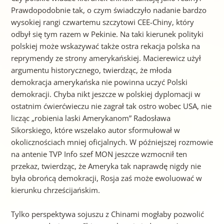
Prawdopodobnie tak, o czym świadczyło nadanie bardzo
wysokiej rangi czwartemu szczytowi CEE-Chiny, który
odbył się tym razem w Pekinie. Na taki kierunek polityki
polskiej może wskazywać także ostra rekacja polska na
reprymendy ze strony amerykańskiej. Macierewicz użył
argumentu historycznego, twierdząc, że młoda
demokracja amerykańska nie powinna uczyć Polski
demokracji. Chyba nikt jeszcze w polskiej dyplomacji w
ostatnim ćwierćwieczu nie zagrał tak ostro wobec USA, nie
licząc „robienia laski Amerykanom” Radosława
Sikorskiego, które wszelako autor sformułował w
okolicznościach mniej oficjalnych. W późniejszej rozmowie
na antenie TVP Info szef MON jeszcze wzmocnił ten
przekaz, twierdząc, że Ameryka tak naprawdę nigdy nie
była obrońcą demokracji, Rosja zaś może ewoluować w
kierunku chrześcijańskim.
Tylko perspektywa sojuszu z Chinami mogłaby pozwolić