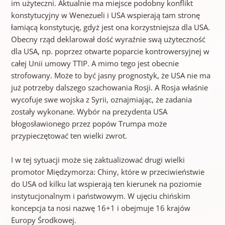
im użyteczni. Aktualnie ma miejsce podobny konflikt
konstytucyjny w Wenezueli i USA wspierają tam stronę
łamiącą konstytucję, gdyż jest ona korzystniejsza dla USA.
Obecny rząd deklarował dość wyraźnie swą użyteczność
dla USA, np. poprzez otwarte poparcie kontrowersyjnej w
całej Unii umowy TTIP. A mimo tego jest obecnie
strofowany. Może to być jasny prognostyk, że USA nie ma
już potrzeby dalszego szachowania Rosji. A Rosja właśnie
wycofuje swe wojska z Syrii, oznajmiając, że zadania
zostały wykonane. Wybór na prezydenta USA
błogosławionego przez popów Trumpa może
przypieczętować ten wielki zwrot.
I w tej sytuacji może się zaktualizować drugi wielki
promotor Międzymorza: Chiny, które w przeciwieństwie
do USA od kilku lat wspierają ten kierunek na poziomie
instytucjonalnym i państwowym. W ujęciu chińskim
koncepcja ta nosi nazwę 16+1 i obejmuje 16 krajów
Europy Środkowej.