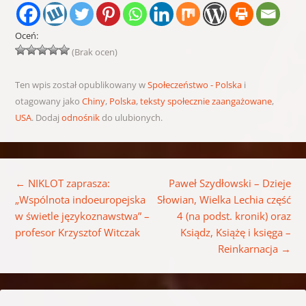
Oceń:
(Brak ocen)
Ten wpis został opublikowany w
Społeczeństwo - Polska
i
otagowany jako
Chiny
,
Polska
,
teksty społecznie zaangażowane
,
USA
. Dodaj
odnośnik
do ulubionych.
Nawigacja wpisu
←
NIKLOT zaprasza:
Paweł Szydłowski – Dzieje
„Wspólnota indoeuropejska
Słowian, Wielka Lechia część
w świetle językoznawstwa” –
4 (na podst. kronik) oraz
profesor Krzysztof Witczak
Ksiądz, Książę i księga –
Reinkarnacja
→