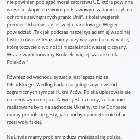
nie powinien podlegać moralizatorstwu UE, która powinna
wreszcie skupić na swoim podstawowym zadaniu, czyli na
ochronie zewnętrznych granic Unii”, z kolei węgierski
premier Orban w czasie święta narodowego Węgier
powiedział: „Tak jak podczas naszej tysiącletniej wspólnej
historii również teraz stoimy przy waszym boku w walce,
którą toczycie o wolność i niezależność waszej ojczyzny.
Wraz z wami mówimy Brukseli: więcej szacunku dla
Polaków!”
Również od wschodu sytuacja jest lepsza niż za
Piłsudskiego. Według badań socjologicznych wśród
zagranicznych sympatii Ukraińców, Polska uplasowała się
na pierwszym miejscu. Nawet jeśli uznamy, że badanie
realizowane było na zachodzie Ukrainy, to i w Donbasie
mamy propolskie gesty, jak choćby upamiętnienie ofiar
rzezi wołyńskiej.
Na Litwie mamy problem z dużą mniejszością polską,