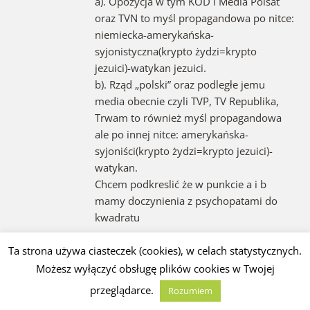
a). Opozycja w tym KOD i Media Polsat
oraz TVN to myśl propagandowa po nitce:
niemiecka-amerykańska-
syjonistyczna(krypto żydzi=krypto
jezuici)-watykan jezuici.
b). Rząd „polski” oraz podległe jemu
media obecnie czyli TVP, TV Republika,
Trwam to również myśl propagandowa
ale po innej nitce: amerykańska-
syjoniści(krypto żydzi=krypto jezuici)-
watykan.
Chcem podkreslić że w punkcie a i b
mamy doczynienia z psychopatami do
kwadratu
Ta strona używa ciasteczek (cookies), w celach statystycznych.
4. Wszystkich w Polsce chce się
przekonać że „Rosjanie” są najbardziej źli i
Możesz wyłączyć obsługę plików cookies w Twojej
większego zła niema. Dlaczego?.
przeglądarce.
Rozumiem