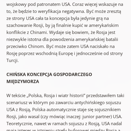
wojskowy pod patronatem USA. Coraz więcej wskazuje na
to, że będzie to weryfikacja negatywna. Być może zresztą
ze strony USA cała ta koncepcja była jedynie grą na
szachowanie Rosji, by ją finalnie kupić w amerykańskim
konflikcie z Chinami. Wydaje się bowiem, że Rosja jest
niezwykle istotna dla powodzenia amerykańskiej batalii
przeciwko Chinom. Być może zatem USA naciskało na
Rosję poprzez wschodnią Europę i jednocześnie od strony
Turcji.
CHIŃSKA KONCEPCJA GOSPODARCZEGO
MIĘDZYMORZA
W tekście „Polska, Rosja i wiatr historii” przedstawiłem taki
scenariusz w którym po zawarciu antychińskiego sojuszu
USA z Rosją, Polska automatycznie staje się sojusznikiem
Rosji, jako wasal (czy mówiąc inaczej: junior partner) USA.
Teoretycznie, nawet w ramach sojuszu z Rosją, USA nadal
mają interes w istnieniu strefy buforowej między Rosją a