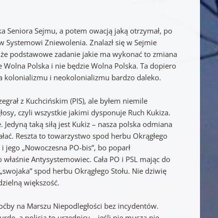
 Seniora Sejmu, a potem owacją jaką otrzymał, po
ciw Systemowi Zniewolenia. Znalazł się w Sejmie
m, że podstawowe zadanie jakie ma wykonać to zmiana
cze Wolna Polska i nie będzie Wolna Polska. Ta dopiero
a kolonializmu i neokolonializmu bardzo daleko.
grał z Kuchcińskim (PIS), ale byłem niemile
łosy, czyli wszystkie jakimi dysponuje Ruch Kukiza.
dyną taką siłą jest Kukiz – nasza polska odmiana
ziałać. Reszta to towarzystwo spod herbu Okrągłego
 i jego „Nowoczesna PO-bis”, bo poparł
ego właśnie Antysystemowiec. Cała PO i PSL mając do
„swojaka” spod herbu Okrągłego Stołu. Nie dziwię
dzielną większość.
hoćby na Marszu Niepodległości bez incydentów.
urdę, a policja to urzędnicy – jeśli nie muszą nie