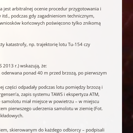
 jest arbitralnej ocenie procedur przygotowania i
w itd., podczas gdy zagadnieniom technicznym,
 i wniosków końcowych poświęcono tylko znikomą
 katastrofy, np. trajektorię lotu Tu-154 czy
2013 r.) wskazują, że:
ła oderwana ponad 40 m przed brzozą, po pierwszym
ej części odpadały podczas lotu pomiędzy brzozą i
ǿrgensen’a, zapis systemu TAWS i ekspertyza ATM,
e samolotu miał miejsce w powietrzu – w miejscu
scem pierwszego uderzenia samolotu w ziemię (Fot.
pokładowych.
em, skierowanym do każdego odbiorcy – podpisali