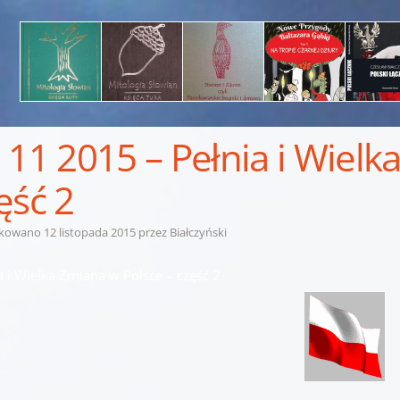
 11 2015 – Pełnia i Wielk
ęść 2
ikowano
12 listopada 2015
przez
Białczyński
a i Wielka Zmiana w Polsce – część 2