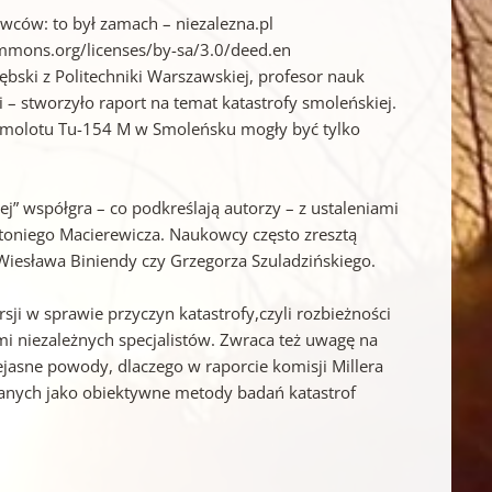
ców: to był zamach – niezalezna.pl
ommons.org/licenses/by-sa/3.0/deed.en
bski z Politechniki Warszawskiej, profesor nauk
i – stworzyło raport na temat katastrofy smoleńskiej.
samolotu Tu-154 M w Smoleńsku mogły być tylko
j” współgra – co podkreślają autorzy – z ustaleniami
oniego Macierewicza. Naukowcy często zresztą
Wiesława Biniendy czy Grzegorza Szuladzińskiego.
ji w sprawie przyczyn katastrofy,czyli rozbieżności
mi niezależnych specjalistów. Zwraca też uwagę na
ejasne powody, dlaczego w raporcie komisji Millera
anych jako obiektywne metody badań katastrof