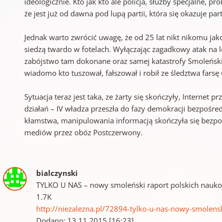
ideologicznie. Kto jak kto ale policja, służby specjalne,
że jest już od dawna pod lupą partii, która się okazuje pa
Jednak warto zwrócić uwagę, że od 25 lat nikt nikomu jakoś
siedzą twardo w fotelach. Wyłączając zagadkowy atak na 
zabójstwo tam dokonane oraz samej katastrofy Smoleńskiej
wiadomo kto tuszował, fałszował i robił ze śledztwa farsę
Sytuacja teraz jest taka, ze żarty się skończyły, Internet p
działań – IV władza przeszła do fazy demokracji bezpośre
kłamstwa, manipulowania informacją skończyła się bezp
mediów przez obóz Postczerwony.
bialczynski
TYLKO U NAS – nowy smoleński raport polskich nauk
1.7K
http://niezalezna.pl/72894-tylko-u-nas-nowy-smolen
Dodano: 13.11.2015 [16:23]