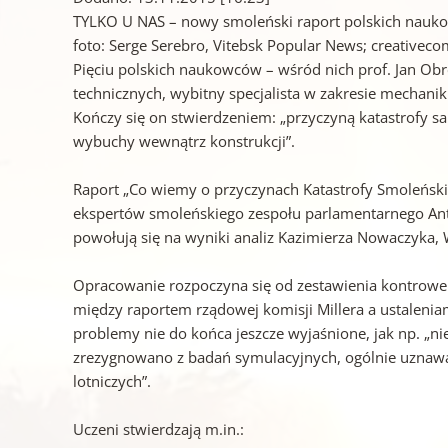
TYLKO U NAS – nowy smoleński raport polskich naukow
foto: Serge Serebro, Vitebsk Popular News; creativec
Pięciu polskich naukowców – wśród nich prof. Jan Obrę
technicznych, wybitny specjalista w zakresie mechanik
Kończy się on stwierdzeniem: „przyczyną katastrofy 
wybuchy wewnątrz konstrukcji”.
Raport „Co wiemy o przyczynach Katastrofy Smoleńskie
ekspertów smoleńskiego zespołu parlamentarnego Ant
powołują się na wyniki analiz Kazimierza Nowaczyka, 
Opracowanie rozpoczyna się od zestawienia kontrowers
między raportem rządowej komisji Millera a ustalenia
problemy nie do końca jeszcze wyjaśnione, jak np. „ni
zrezygnowano z badań symulacyjnych, ogólnie uznaw
lotniczych”.
Uczeni stwierdzają m.in.: