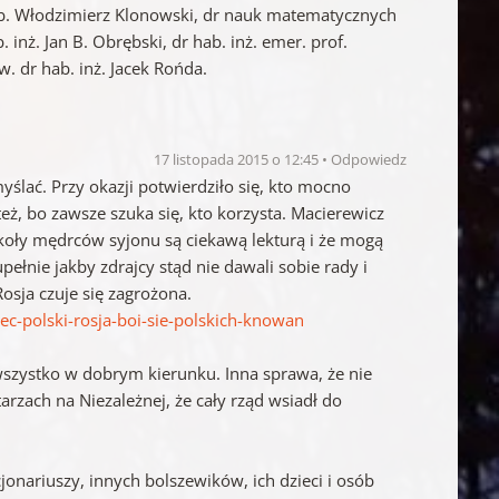
hab. Włodzimierz Klonowski, dr nauk matematycznych
inż. Jan B. Obrębski, dr hab. inż. emer. prof.
w. dr hab. inż. Jacek Rońda.
17 listopada 2015 o 12:45
Odpowiedz
ślać. Przy okazji potwierdziło się, kto mocno
eż, bo zawsze szuka się, kto korzysta. Macierewicz
okoły mędrców syjonu są ciekawą lekturą i że mogą
ełnie jakby zdrajcy stąd nie dawali sobie rady i
osja czuje się zagrożona.
ec-polski-rosja-boi-sie-polskich-knowan
a wszystko w dobrym kierunku. Inna sprawa, że nie
zach na Niezależnej, że cały rząd wsiadł do
cjonariuszy, innych bolszewików, ich dzieci i osób