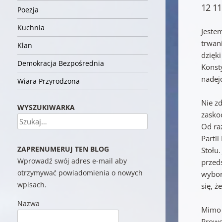
12 11
Poezja
Kuchnia
Jeste
trwan
Klan
dzięk
Demokracja Bezpośrednia
Konsty
nadej
Wiara Przyrodzona
Nie z
WYSZUKIWARKA
zasko
Szukaj
Od ra
Parti
ZAPRENUMERUJ TEN BLOG
Stołu
Wprowadź swój adres e-mail aby
przeds
otrzymywać powiadomienia o nowych
wybor
wpisach.
się, 
Nazwa
Mimo 
Prowok