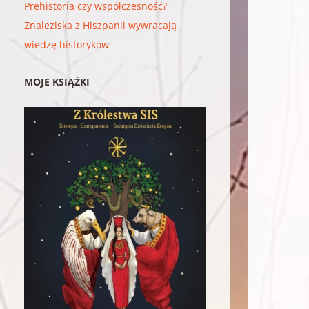
Prehistoria czy współczesność?
Znaleziska z Hiszpanii wywracają
wiedzę historyków
MOJE KSIĄŻKI