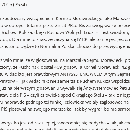
 2015 (7524)
m zbudowany wystąpieniem Kornela Morawieckiego jako Marszałka
iu w opozycji totalnej przez 25 lat PRLu-Bis za swoją walkę prze
i Ruchowi Kukiza, dzięki Ruchowi Wolnych Ludzi – i jest świado
tucji. Dla mnie to znak, że zaczyna się IV RP, ale to nie jest jesz
dzie. Za to będzie to Normalna Polska, chociaż do przezwyciężeni
dziwiło mnie, że w głosowaniu na Marszałka Sejmu Morawiecki prze
czony, że Kuchciński dostał 409 głosów, a Kornel Morawiecki 42 g
zu widać kto jest prawdziwym ANTYSYSTEMOWCEM w tym Sejmie. Je
i Piratów – i jak widać nikt nie zamierza z Ruchem Kukiza współd
. Już na pierwszym głosowaniu wywalił się Antysystemowiec Petru
tawiciela PIS – czyli człowieka spod Okrągłego Stołu – taki z ni
u naprawdę godnego tej funkcji człowieka wolały zagłosować na 
że PIS głosował na swojego marszałka i tak by wygrał, bo ma samo
wszystko jest od razu lepiej, swobodniej się oddycha – tak jak c
atorzy policyjni nie działali, bo nie miał im kto dać zlecenia na b