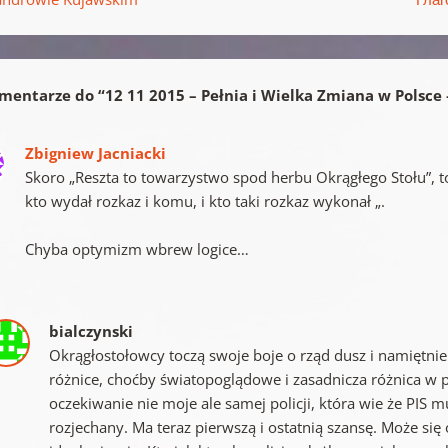
mentarze do “
12 11 2015 – Pełnia i Wielka Zmiana w Polsce 
Zbigniew Jacniacki
Skoro „Reszta to towarzystwo spod herbu Okrągłego Stołu”, to
kto wydał rozkaz i komu, i kto taki rozkaz wykonał „.
Chyba optymizm wbrew logice…
bialczynski
Okrągłostołowcy toczą swoje boje o rząd dusz i namiętnie 
różnice, choćby światopoglądowe i zasadnicza różnica w 
oczekiwanie nie moje ale samej policji, która wie że PIS m
rozjechany. Ma teraz pierwszą i ostatnią szansę. Może się o