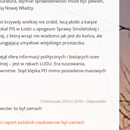
 prokuratura, wymiar sprawiedliwości może być pewien,
rtią Nowej Władzy.
 krzywdy wielkiej nie zrobił, lecą płotki a karpie
lokal PIS w Łodzi u apogeum Sprawy Smoleńskiej i
, z którą wciąż nie wiadomo jak jest do końca, ale
 urągającą umysłowi wiejskiego prostaczka.
rzejął sferę informacji politycznych i bieżących ocen
dniej – jest w rękach LUDU. Era tuszowania,
owrotnie. Stąd klęska PO mimo posiadania masowych
13 listopada 2015 o 20:55
Odpowiedz
owców: to był zamach
ski-raport-polskich-naukowcow-byl-zamach