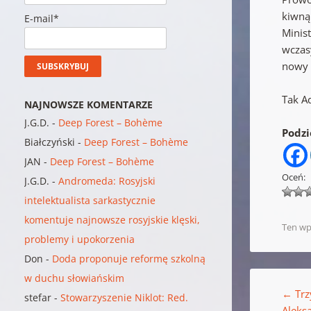
kiwną
E-mail*
Minist
wczasy
nowy 
Tak Aq
NAJNOWSZE KOMENTARZE
J.G.D.
-
Deep Forest – Bohème
Podzie
Białczyński
-
Deep Forest – Bohème
JAN
-
Deep Forest – Bohème
Oceń:
J.G.D.
-
Andromeda: Rosyjski
intelektualista sarkastycznie
komentuje najnowsze rosyjskie klęski,
Ten wp
problemy i upokorzenia
Don
-
Doda proponuje reformę szkolną
Nawigacja w
w duchu słowiańskim
←
Trz
stefar
-
Stowarzyszenie Niklot: Red.
Aleks