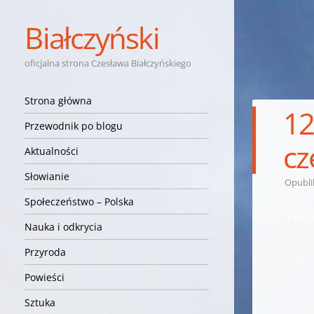
Białczyński
oficjalna strona Czesława Białczyńskiego
Nawigacja
Przejdź do treści
Strona główna
12
Przewodnik po blogu
cz
Aktualności
Słowianie
Opubl
Społeczeństwo – Polska
Pełni
Nauka i odkrycia
Przyroda
Powieści
Sztuka