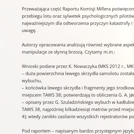
Przeważająca część Raportu Komisji Millera poświęcona
przebiegu lotu oraz sylwetek psychologicznych pilotó
najważniejszym dla odtworzenia przyczyn katastrofy
uwagę.
Autorzy opracowania analizują również wybrane aspekty
manipulacje ze słynną brzozą. Czytamy m.in.:
Wnioski podane przez K. Nowaczyka (MKS 2012 r., MKS 
– duża powierzchnia lewego skrzydła samolotu zosta
wybuchu,
– końcówka lewego skrzydła i fragmenty jego środkow
miejscem TAWS 38; potwierdzają to obliczenia G. A. J
– opisany przez G. Szuladzińskiego wybuch w kadłubi
TAWS 38, najpóźniej kilkadziesiąt metrów przed miej
4); wtedy zanikło zasilanie wszystkich rejestratorów 
Pod raportem – napisanym bardzo przystępnym języki