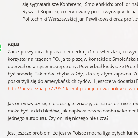
się sygnatariusze Konferencji Smoleńskich: prof. dr 
Ryszard Kopiecki, emerytowany prof. zwyczajny dr hab. 
Politechniki Warszawskiej Jan Pawlikowski oraz prof. z
Aqua
Zaraz po wyborach prasa niemiecka już nie wiedziała, co wymy
korzystał na rządach PO. Ja to piszę w kontekście Smoleńska t
oberwał od antysemickiej strony. Powiedział kiedyś, że Prot
być prawdą. Tak mówi chyba każdy, kto się z tym zapozna. Zup
poskarżyli się do amerykańskich żydów. I jeszcze w dodatku R
http://niezalezna.pl/72957-kreml-planuje-nowa-polityke-wob
Jak oni wszyscy się nie cieszą, to znaczy, że na razie zmierz
może być takich błędów, jak napisała pewna osoba w komentar
jednego autobusu. Czy oni się niczego nie uczą?
Jest jeszcze problem, że jest w Polsce mocna liga byłych funk