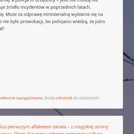
zuje źródło incydentów w poprzednich latach.
ltę. Może za odprawę ministerialną wybierze się na
nie było prowokacji, bo policjanci wiedzą, że jutro
ał?
społecznie zaangażowane
. Dodaj
odnośnik
do ulubionych.
ica pierwszym alfabetem świata – z rosyjskiej strony:
олица. Первый в мире алфавит появился на Руси.
→