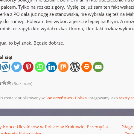
 palcem. Tylko na rozkaz z góry. Myślę, ze już sam ten fakt wska
erka z PO dała już nogę ze stanowiska, nie wybrała się też na Ma
 do Tunezji. Polecam ten wybór, a jeszcze lepiej na Krym. A może 
minister zapyta kto wydał rozkaz i komu, i kto taki rozkaz wykon
ua, to był znak. Będzie dobrze.
l się!
(Brak ocen)
is został opublikowany w
Społeczeństwo - Polska
i otagowany jako
teksty 
pisu
y Kopce Ukraińców w Polsce: w Krakowie, Przemyślu i
Głagol
androwie Kujawskim
Глаг