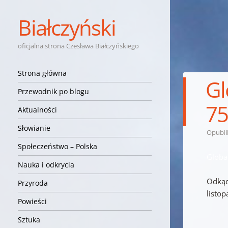
Białczyński
oficjalna strona Czesława Białczyńskiego
Nawigacja
Przejdź do treści
Strona główna
Gl
Przewodnik po blogu
75
Aktualności
Słowianie
Opubl
Społeczeństwo – Polska
Globa
Nauka i odkrycia
Odkąd 
Przyroda
listop
Powieści
Sztuka