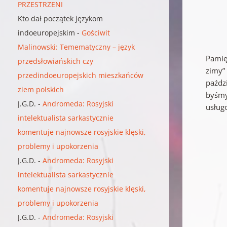
PRZESTRZENI
Kto dał początek językom
indoeuropejskim
-
Gościwit
Malinowski: Temematyczny – język
Pamię
przedsłowiańskich czy
zimy”
przedindoeuropejskich mieszkańców
paździ
ziem polskich
byśmy 
J.G.D.
-
Andromeda: Rosyjski
usługo
intelektualista sarkastycznie
komentuje najnowsze rosyjskie klęski,
problemy i upokorzenia
J.G.D.
-
Andromeda: Rosyjski
intelektualista sarkastycznie
komentuje najnowsze rosyjskie klęski,
problemy i upokorzenia
J.G.D.
-
Andromeda: Rosyjski