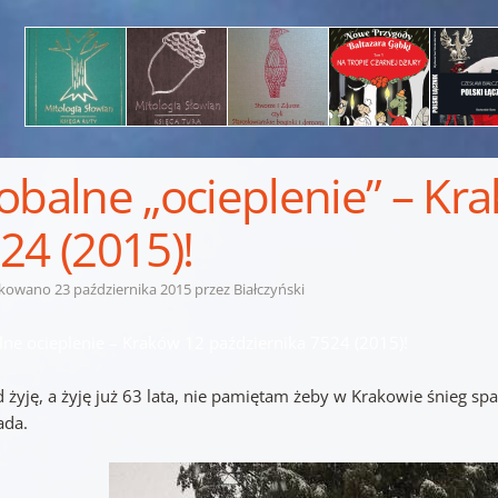
obalne „ocieplenie” – Kr
24 (2015)!
ikowano
23 października 2015
przez
Białczyński
lne ocieplenie – Kraków 12 października 7524 (2015)!
żyję, a żyję już 63 lata, nie pamiętam żeby w Krakowie śnieg spa
ada.