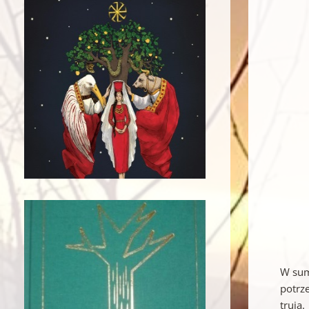
W sumi
potrz
trują.