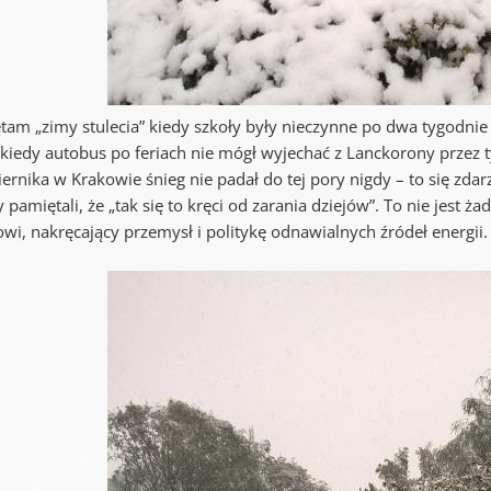
tam „zimy stulecia” kiedy szkoły były nieczynne po dwa tygodn
 kiedy autobus po feriach nie mógł wyjechać z Lanckorony przez
ernika w Krakowie śnieg nie padał do tej pory nigdy – to się zda
pamiętali, że „tak się to kręci od zarania dziejów”. To nie jest 
wi, nakręcający przemysł i politykę odnawialnych źródeł energii.