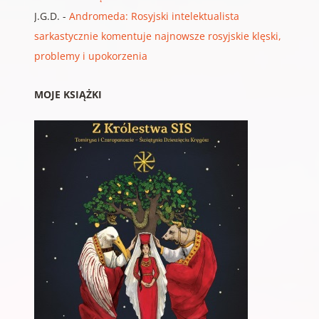
J.G.D.
-
Andromeda: Rosyjski intelektualista
sarkastycznie komentuje najnowsze rosyjskie klęski,
problemy i upokorzenia
MOJE KSIĄŻKI