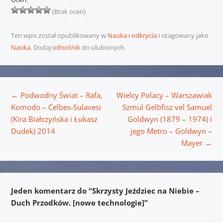
(Brak ocen)
Ten wpis został opublikowany w
Nauka i odkrycia
i otagowany jako
Nauka
. Dodaj
odnośnik
do ulubionych.
Nawigacja wpisu
←
Podwodny Świat – Rafa,
Wielcy Polacy – Warszawiak
Komodo – Celbes-Sulavesi
Szmul Gelbfisz vel Samuel
(Kira Białczyńska i Łukasz
Goldwyn (1879 – 1974) i
Dudek) 2014
jego Metro – Goldwyn –
Mayer
→
Jeden komentarz do “
Skrzysty Jeździec na Niebie –
Duch Przodków. [nowe technologie]
”