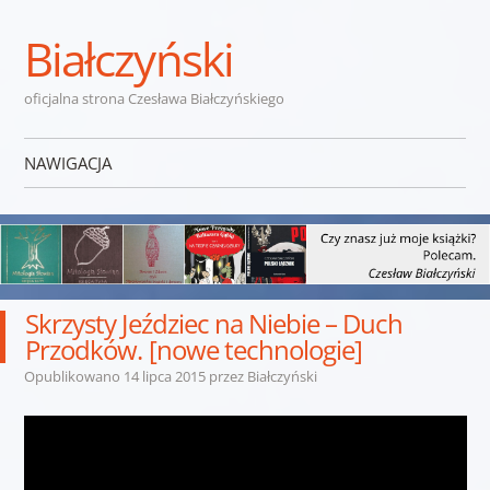
Białczyński
oficjalna strona Czesława Białczyńskiego
NAWIGACJA
Przejdź do treści
Skrzysty Jeździec na Niebie – Duch
Przodków. [nowe technologie]
Opublikowano
14 lipca 2015
przez
Białczyński