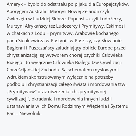
Ameryk – bydło do odstrzału po pijaku dla Europejczyków,
Aborygeni Australii i Maorysi Nowej Zelandii czyli
Zwierzęta w Ludzkiej Skórze, Papuasi – czyli Ludożercy,
Murzyni Afrykańscy też Ludożercy i Prymitywy, Eskimosi
w chatkach z Lodu – prymitywy, Arabowie kochanego
pana Sienkiewicza w Pustyni i w Puszczy, czy Słowianie
Bagienni i Puszczańscy zaludniający obficie Europę przed
chrystianizacją, są wytworem chorej psychiki Człowieka
Białego i to wyłącznie Człowieka Białego tzw Cywilizacji
Chrześcijańskiej Zachodu. Są schematem myślowym i
wdrukiem skonstruowanym wyłącznie na potrzeby
podboju i chrystianizacji całego świata i mordowania tzw.
„Prymitywów” oraz niszczenia ich „prymitywnej
cywilizacji”, okradania i mordowania innych ludzi i
ustanawiania w ich Domu Rodzinnym Więzienia i Systemu
Pan – Niewolnik.