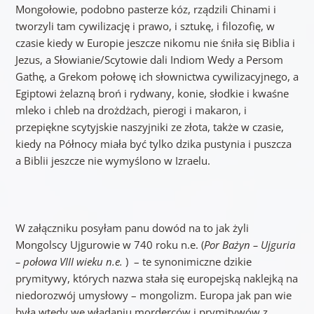
Mongołowie, podobno pasterze kóz, rządzili Chinami i
tworzyli tam cywilizację i prawo, i sztukę, i filozofię, w
czasie kiedy w Europie jeszcze nikomu nie śniła się Biblia i
Jezus, a Słowianie/Scytowie dali Indiom Wedy a Persom
Gathę, a Grekom połowę ich słownictwa cywilizacyjnego, a
Egiptowi żelazną broń i rydwany, konie, słodkie i kwaśne
mleko i chleb na drożdżach, pierogi i makaron, i
przepiękne scytyjskie naszyjniki ze złota, także w czasie,
kiedy na Północy miała być tylko dzika pustynia i puszcza
a Biblii jeszcze nie wymyślono w Izraelu.
W załączniku posyłam panu dowód na to jak żyli
Mongolscy Ujgurowie w 740 roku n.e. (
Por Bażyn – Ujguria
– połowa VIII wieku n.e.
) – te synonimiczne dzikie
prymitywy, których nazwa stała się europejską naklejką na
niedorozwój umysłowy – mongolizm. Europa jak pan wie
była wtedy we władaniu morderców i prymitywów z