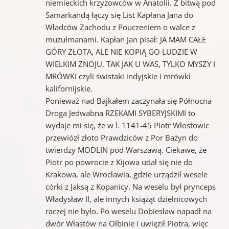
niemieckich krzyżowców w Anatolii. Z bitwą pod
Samarkandą łączy się List Kapłana Jana do
Władców Zachodu z Pouczeniem o walce z
muzułmanami. Kapłan Jan pisał: JA MAM CAŁE
GÓRY ZŁOTA, ALE NIE KOPIĄ GO LUDZIE W
WIELKIM ZNOJU, TAK JAK U WAS, TYLKO MYSZY I
MRÓWKI czyli świstaki indyjskie i mrówki
kalifornijskie.
Ponieważ nad Bajkałem zaczynała się Północna
Droga Jedwabna RZEKAMI SYBERYJSKIMI to
wydaje mi się, że w l. 1141-45 Piotr Włostowic
przewiózł złoto Prawdziców z Por Bażyn do
twierdzy MODLIN pod Warszawą. Ciekawe, że
Piotr po powrocie z Kijowa udał się nie do
Krakowa, ale Wrocławia, gdzie urządził wesele
córki z Jaksą z Kopanicy. Na weselu był prynceps
Władysław II, ale innych książąt dzielnicowych
raczej nie było. Po weselu Dobiesław napadł na
dwór Włastów na Ołbinie i uwięził Piotra, więc