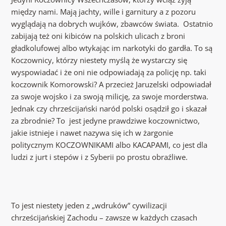
między nami. Mają jachty, wille i garnitury a z pozoru
wyglądają na dobrych wujków, zbawców świata. Ostatnio
zabijają też oni kibiców na polskich ulicach z broni
gładkolufowej albo wtykając im narkotyki do gardła. To są
Koczownicy, którzy niestety myślą że wystarczy się
wyspowiadać i że oni nie odpowiadają za policję np. taki
koczownik Komorowski? A przecież Jaruzelski odpowiadał
za swoje wojsko i za swoją milicję, za swoje morderstwa.
Jednak czy chrześcijański naród polski osądził go i skazał
za zbrodnie? To jest jedyne prawdziwe koczownictwo,
jakie istnieje i nawet nazywa się ich w żargonie
politycznym KOCZOWNIKAMI albo KACAPAMI, co jest dla
ludzi z jurt i stepów i z Syberii po prostu obraźliwe.
To jest niestety jeden z „wdruków” cywilizacji
chrześcijańskiej Zachodu – zawsze w każdych czasach