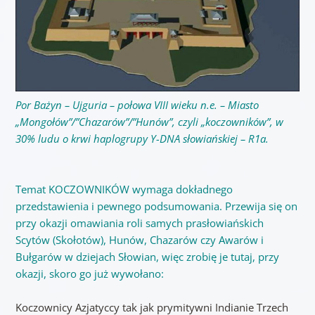
Por Bażyn – Ujguria – połowa VIII wieku n.e. – Miasto
„Mongołów”/”Chazarów”/”Hunów”, czyli „koczowników”, w
30% ludu o krwi haplogrupy Y-DNA słowiańskiej – R1a.
Temat KOCZOWNIKÓW wymaga dokładnego
przedstawienia i pewnego podsumowania. Przewija się on
przy okazji omawiania roli samych prasłowiańskich
Scytów (Skołotów), Hunów, Chazarów czy Awarów i
Bułgarów w dziejach Słowian, więc zrobię je tutaj, przy
okazji, skoro go już wywołano:
Koczownicy Azjatyccy tak jak prymitywni Indianie Trzech