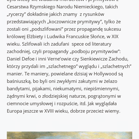
Cesarstwa Rzymskiego Narodu Niemieckiego, takich
„rycerzy” dokładnie jakich znamy z rysunków
przedstawiających „koczownicze prymitywy”, tylko że
zostali oni „podszlifowani” przez propagandę sukcesu
królowej Elżbiety i Ludwika Francuskie Słońce, w XIX
wieku. Szlifowali ich zadufani spece od literatury
zachodniej, czyli propagandy „podboju prymitywów”:
Daniel Defoe i inni Verne’owie czy Sienkiewicze Zachodu,
którzy przydali im „szlachetnego” wyglądu i „szlachetnych”
manier. Te maniery, powielane dzisiaj w Hollywood są
baśniuszką, bo byli oni zwykłymi zakutymi w żelazo
bandytami, pijakami, niekumatymi, niepiśmiennymi,
żądnymi krwi, o złodziejskiej naturze, pogrążonymi w
ciemnocie umysłowej i rozpuście, itd. Jak wyglądała
Europa jeszcze w XVIII wieku, dobrze przecież wiemy.