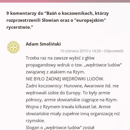
9 komentarzy do “
Baśń o koczownikach, którzy
rozprzestrzenili Słowian oraz o "europejskim"
rycerstwie.
”
Adam Smoliński
10 czerwca 2015 o 14:26
Odpowiedz
Trzeba raz na zawsze wybić z głów
propagandowy wdruk o tzw. „wędrówce ludów”
związanej z atakiem na Rzym.
NIE BYŁO ŻADNEJ WĘDRÓWKI LUDÓW.
Żadni koczownicy: Hunowie, Awarowie itd. nie
wędrowali sobie do Europy. To były armie
północy, armie słowiańskie ciągnące na Rzym.
Wojna z Rzymem trwała kilkaset lat. Armie
słowiańskie miały zupełnie inną organizację niż
rzymskie.
Slogan o „wędrówce ludów” został