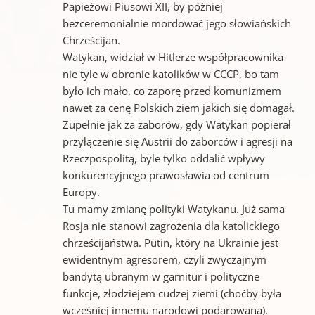
Papieżowi Piusowi XII, by póżniej
bezceremonialnie mordować jego słowiańskich
Chrześcijan.
Watykan, widział w Hitlerze współpracownika
nie tyle w obronie katolików w CCCP, bo tam
było ich mało, co zaporę przed komunizmem
nawet za cenę Polskich ziem jakich się domagał.
Zupełnie jak za zaborów, gdy Watykan popierał
przyłączenie się Austrii do zaborców i agresji na
Rzeczpospolitą, byle tylko oddalić wpływy
konkurencyjnego prawosławia od centrum
Europy.
Tu mamy zmianę polityki Watykanu. Już sama
Rosja nie stanowi zagrożenia dla katolickiego
chrześcijaństwa. Putin, który na Ukrainie jest
ewidentnym agresorem, czyli zwyczajnym
bandytą ubranym w garnitur i polityczne
funkcje, złodziejem cudzej ziemi (choćby była
wcześniej innemu narodowi podarowana).