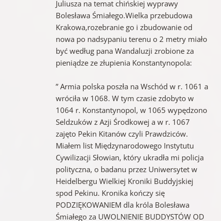
Juliusza na temat chińskiej wyprawy
Bolesława Śmiałego.Wielka przebudowa
Krakowa,rozebranie go i zbudowanie od
nowa po nadsypaniu terenu o 2 metry miało
być według pana Wandaluzji zrobione za
pieniądze ze złupienia Konstantynopola:
” Armia polska poszła na Wschód w r. 1061 a
wróciła w 1068. W tym czasie zdobyto w
1064 r. Konstantynopol, w 1065 wypędzono
Seldzuków z Azji Środkowej a w r. 1067
zajęto Pekin Kitanów czyli Prawdziców.
Miałem list Międzynarodowego Instytutu
Cywilizacji Słowian, który ukradła mi policja
polityczna, o badanu przez Uniwersytet w
Heidelbergu Wielkiej Kroniki Buddyjskiej
spod Pekinu. Kronika kończy się
PODZIĘKOWANIEM dla króla Bolesława
Śmiałego za UWOLNIENIE BUDDYSTÓW OD