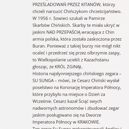
PRZEŚLADOWAŃ PRZEZ KITANÓW, którzy
chcieli narzucić Chińczykom chrześcijaństwo.
W 1956 r. Sowieci szukali w Pamirze
Skarbów Chińskich. Skarby te miała ukryć w
jaskini NAD PRZEPAŚCIĄ wracająca z Chin
armia polska, która została zaskoczona przez
Buran. Ponieważ z takiej burzy nie mógł nikt
ocaleć i przedrzeć się przez olbrzymie zaspy,
to Wielkopolanie uciekli z Kazachstanu
głosząc, że KRÓL ZGINĄŁ.
Historia najsłynniejszego chińskiego zegara –
SU SUNGA – mówi, że Cesarz Chiński wysłał
poselstwo na Koronację Imperatora Północy,
które przybyło na miejsce o Dzień za
Wcześnie. Cesarz kazał Ściąć swych
nadwornych astronomów i zbudować zegar
jaskim posługiwano się na Dworze
Imperatora Północy w KRAKOWIE.
Ten zegar Su Sunga zrekonstruowali Anglicy i