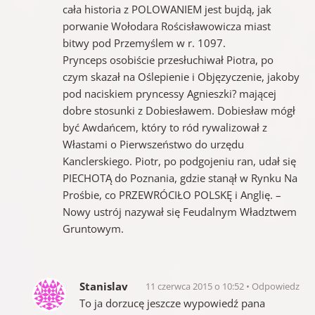
cała historia z POLOWANIEM jest bujdą, jak
porwanie Wołodara Rościsławowicza miast
bitwy pod Przemyślem w r. 1097.
Prynceps osobiście przesłuchiwał Piotra, po
czym skazał na Oślepienie i Objęzyczenie, jakoby
pod naciskiem pryncessy Agnieszki? mającej
dobre stosunki z Dobiesławem. Dobiesław mógł
być Awdańcem, który to ród rywalizował z
Włastami o Pierwszeństwo do urzędu
Kanclerskiego. Piotr, po podgojeniu ran, udał się
PIECHOTĄ do Poznania, gdzie stanął w Rynku Na
Prośbie, co PRZEWRÓCIŁO POLSKĘ i Anglię. –
Nowy ustrój nazywał się Feudalnym Władztwem
Gruntowym.
Stanislav
11 czerwca 2015 o 10:52
Odpowiedz
To ja dorzucę jeszcze wypowiedź pana