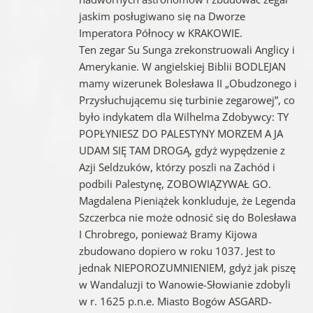
jaskim posługiwano się na Dworze
Imperatora Północy w KRAKOWIE.
Ten zegar Su Sunga zrekonstruowali Anglicy i
Amerykanie. W angielskiej Biblii BODLEJAN
mamy wizerunek Bolesława II „Obudzonego i
Przysłuchującemu się turbinie zegarowej”, co
było indykatem dla Wilhelma Zdobywcy: TY
POPŁYNIESZ DO PALESTYNY MORZEM A JA
UDAM SIĘ TAM DROGĄ, gdyż wypędzenie z
Azji Seldzuków, którzy poszli na Zachód i
podbili Palestynę, ZOBOWIĄZYWAŁ GO.
Magdalena Pieniążek konkluduje, że Legenda
Szczerbca nie może odnosić się do Bolesława
I Chrobrego, ponieważ Bramy Kijowa
zbudowano dopiero w roku 1037. Jest to
jednak NIEPOROZUMNIENIEM, gdyż jak piszę
w Wandaluzji to Wanowie-Słowianie zdobyli
w r. 1625 p.n.e. Miasto Bogów ASGARD-