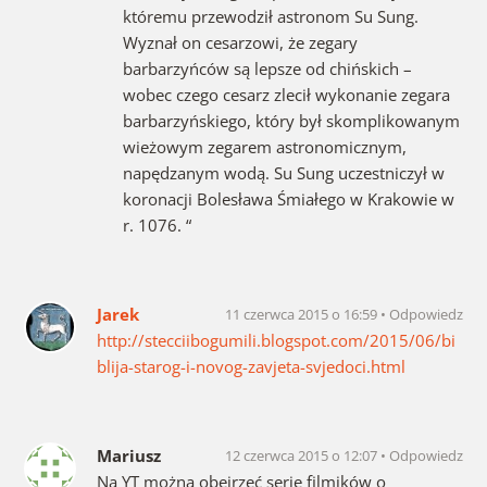
któremu przewodził astronom Su Sung.
Wyznał on cesarzowi, że zegary
barbarzyńców są lepsze od chińskich –
wobec czego cesarz zlecił wykonanie zegara
barbarzyńskiego, który był skomplikowanym
wieżowym zegarem astronomicznym,
napędzanym wodą. Su Sung uczestniczył w
koronacji Bolesława Śmiałego w Krakowie w
r. 1076. “
Jarek
11 czerwca 2015 o 16:59
Odpowiedz
http://stecciibogumili.blogspot.com/2015/06/bi
blija-starog-i-novog-zavjeta-svjedoci.html
Mariusz
12 czerwca 2015 o 12:07
Odpowiedz
Na YT można obejrzeć serię filmików o