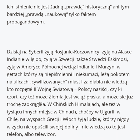
Ich istnienie nie jest żadną „prawdą” historyczną” ani tym
bardziej „prawdą „naukową” tylko faktem
propagandowym.
Dzisiaj na Syberii żyją Rosjanie-Koczownicy, żyją na Alasce
Indianie-w Igloo, żyją w Szwecji także Szwedzi-Eskimosi,
żyją w Ameryce Północnej wciąż Indianie i Murzyni w
gettach którzy są niepiśmienni i niekumaci, leżą pokotem
na ulicach „cywilizowanych” miast i za diabła nie wiedzą
kto rozpętał II Wojnę Światową – Polscy naziści, czy ki
czort, czy też może Ziemia jest wciąż płaska, a może się już
trochę zaokrągliła. W Chińskich Himalajach, ale też w
tysiącu innych miejsc w Chinach, choćby w Ujgurii, w
Chile, na wyspach Grecji i Włoch żyją ludzie, którzy nigdy
w życiu nie opuścili swojej doliny i nie wiedzą co to jest
telefon, albo telewizor.