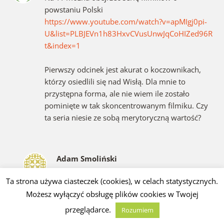
powstaniu Polski
https://www.youtube.com/watch?v=apMIgj0pi-
U&list=PLBJEVn1h83HxvCVusUnwJqCoHIZed96R
t&index=1
Pierwszy odcinek jest akurat o koczownikach,
którzy osiedlili się nad Wisłą. Dla mnie to
przystępna forma, ale nie wiem ile zostało
pominięte w tak skoncentrowanym filmiku. Czy
ta seria niesie ze sobą merytoryczną wartość?
Adam Smoliński
12 czerwca 2015 o 15:16
Odpowiedz
Ta strona używa ciasteczek (cookies), w celach statystycznych.
Paw się czai pod samym gardłem. To jest ta
Możesz wyłączyć obsługę plików cookies w Twojej
właśnie kłamliwa propaganda germańska,
którą z premedytacją wciskają nam w szkole.
przeglądarce.
Rozumiem
I jeszcze tu, w internecie, takie świństwo.