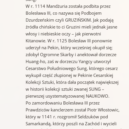
W r. 1114 Mandżuria została podbita przez
Bolesława III, co nazywa się Podbojem
Dzurdzeńskim czyli GRUZIŃSKIM. Jak podają
źródła chińskie to ci Gruzini mieli jednak jasne
włosy i niebieskie oczy – jak pierwotni
Kitanowie. W r. 1125 Bolesław III ponownie
uderzył na Pekin, który wcześniej okupił się;
zdobył Ogromne Skarby i anektował dorzecze
Huang-ho, zaś w dorzeczu Yangcy utworzył
Cesarstwo Południowego Sung, którego cesarz
wykupił część złupionej w Pekinie Cesarskiej
Kolekcji Sztuki, która dała początek największej
w historii kolekcji sztuki zwanej SUNG –
pierwszej usystematyzowanej NAUKOWO.
Po zamordowaniu Bolesława III przez
Prawdziców kanclerzem został Piotr Włostowic,
który w 1141 r. rozgromił Seldzuków pod
Samarkandą, którzy poszli na Zachód i wycieli