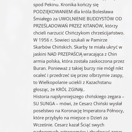
spod Pekinu. Kronika kończy się
PODZIĘKOWANIEM dla króla Bolesława
Śmiałego za UWOLNIENIE BUDDYSTÓW OD
PRZEŚLADOWAŃ PRZEZ KITANÓW, którzy
chcieli narzucić Chińczykom chrześcijaństwo.
W 1956 r. Sowieci szukali w Pamirze
Skarbów Chińskich. Skarby te miała ukryć w
jaskini NAD PRZEPAŚCIĄ wracająca z Chin
armia polska, która została zaskoczona przez
Buran. Ponieważ z takiej burzy nie mógł nikt
ocaleć i przedrzeć się przez olbrzymie zaspy,
to Wielkopolanie uciekli z Kazachstanu
głosząc, że KRÓL ZGINĄŁ.
Historia najsłynniejszego chińskiego zegara –
SU SUNGA – mówi, że Cesarz Chiński wysłał
poselstwo na Koronację Imperatora Północy,
które przybyło na miejsce o Dzień za
Wcześnie. Cesarz kazał Ściąć swych
nadwornych astronomów i zbudować zegar