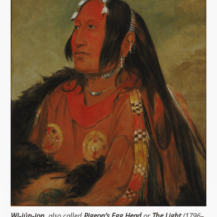
Wi-jún-jon
, also called
Pigeon’s Egg Head
or
The Light
(1796–