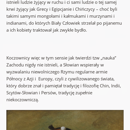
istnieli ludzie żyjący w ruchu i ci sami ludzie o tej samej
krwi żyjący jak Grecy i Egipcjanie i Chińczycy – choć byli
takimi samymi mongołami i kałmukami i murzynami i
indianami, do których Biały Człowiek strzelał po pijanemu
a ich kobiety traktował jak zwykłe bydło.
Koczownicy więc w tym sensie jak twierdzi tzw „nauka”
Zachodu nigdy nie istnieli, a Słowian wspierały w
wyzwalaniu niewolniczego Rzymu regularne armie
Północy z Azji i Europy, czyli z cywilizowanego świata,
który dobrze znał i pamiętał tradycję i filozofię Chin, Indii,
Scytów-Słowian i Persów, tradycję zupełnie
niekoczowniczą.