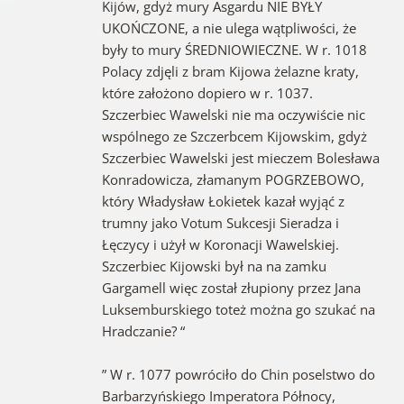
Kijów, gdyż mury Asgardu NIE BYŁY
UKOŃCZONE, a nie ulega wątpliwości, że
były to mury ŚREDNIOWIECZNE. W r. 1018
Polacy zdjęli z bram Kijowa żelazne kraty,
które założono dopiero w r. 1037.
Szczerbiec Wawelski nie ma oczywiście nic
wspólnego ze Szczerbcem Kijowskim, gdyż
Szczerbiec Wawelski jest mieczem Bolesława
Konradowicza, złamanym POGRZEBOWO,
który Władysław Łokietek kazał wyjąć z
trumny jako Votum Sukcesji Sieradza i
Łęczycy i użył w Koronacji Wawelskiej.
Szczerbiec Kijowski był na na zamku
Gargamell więc został złupiony przez Jana
Luksemburskiego toteż można go szukać na
Hradczanie? “
” W r. 1077 powróciło do Chin poselstwo do
Barbarzyńskiego Imperatora Północy,