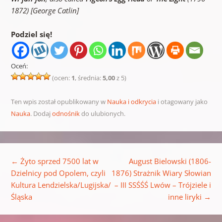
1872) [George Catlin]
Podziel się!
Oceń:
(ocen:
1
, średnia:
5,00
z 5)
Ten wpis został opublikowany w
Nauka i odkrycia
i otagowany jako
Nauka
. Dodaj
odnośnik
do ulubionych.
Nawigacja wpisu
←
Żyto sprzed 7500 lat w
August Bielowski (1806-
Dzielnicy pod Opolem, czyli
1876) Strażnik Wiary Słowian
Kultura Lendzielska/Lugijska/
– III SSŚŚŚ Lwów – Trójziele i
Śląska
inne liryki
→