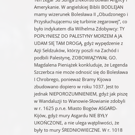
Amerykanie. W angielskiej Biblii BODLEJAN
mamy wizerunek Bolesława II „Obudzonego i
Przysłuchującemu się turbinie zegarowej”, co
było indykatem dla Wilhelma Zdobywcy: TY
POPŁYNIESZ DO PALESTYNY MORZEM A JA
UDAM SIĘ TAM DROGĄ, gdyż wypędzenie z
Azji Seldzuków, którzy poszli na Zachód i
podbili Palestynę, ZOBOWIĄZYWAŁ GO.
Magdalena Pieniążek konkluduje, że Legenda
Szczerbca nie może odnosić się do Bolesława
I Chrobrego, ponieważ Bramy Kijowa
zbudowano dopiero w roku 1037. Jest to
jednak NIEPOROZUMNIENIEM, gdyż jak piszę
w Wandaluzji to Wanowie-Słowianie zdobyli
w r. 1625 p.n.e. Miasto Bogów ASGARD-
Kijów, gdyż mury Asgardu NIE BYŁY
UKOŃCZONE, a nie ulega wątpliwości, że
były to mury ŚREDNIOWIECZNE. W r. 1018