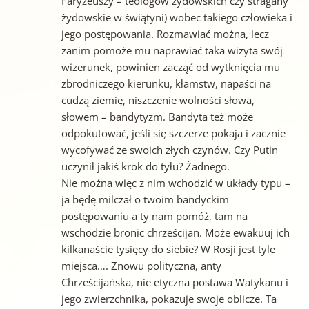
Faryzeuszy – teologów żydowskich czy stragany
żydowskie w świątyni) wobec takiego człowieka i
jego postępowania. Rozmawiać można, lecz
zanim pomoże mu naprawiać taka wizyta swój
wizerunek, powinien zacząć od wytknięcia mu
zbrodniczego kierunku, kłamstw, napaści na
cudzą ziemię, niszczenie wolności słowa,
słowem – bandytyzm. Bandyta też może
odpokutować, jeśli się szczerze pokaja i zacznie
wycofywać ze swoich złych czynów. Czy Putin
uczynił jakiś krok do tyłu? Żadnego.
Nie można więc z nim wchodzić w układy typu –
ja będę milczał o twoim bandyckim
postępowaniu a ty nam pomóż, tam na
wschodzie bronic chrześcijan. Może ewakuuj ich
kilkanaście tysięcy do siebie? W Rosji jest tyle
miejsca…. Znowu polityczna, anty
Chrześcijańska, nie etyczna postawa Watykanu i
jego zwierzchnika, pokazuje swoje oblicze. Ta