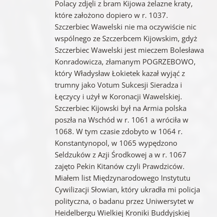
Polacy zdjęli z bram Kijowa żelazne kraty,
które założono dopiero w r. 1037.
Szczerbiec Wawelski nie ma oczywiście nic
wspólnego ze Szczerbcem Kijowskim, gdyż
Szczerbiec Wawelski jest mieczem Bolesława
Konradowicza, złamanym POGRZEBOWO,
który Władysław Łokietek kazał wyjąć z
trumny jako Votum Sukcesji Sieradza i
Łęczycy i użył w Koronacji Wawelskiej.
Szczerbiec Kijowski był na Armia polska
poszła na Wschód w r. 1061 a wróciła w
1068. W tym czasie zdobyto w 1064 r.
Konstantynopol, w 1065 wypędzono
Seldzuków z Azji Środkowej a w r. 1067
zajęto Pekin Kitanów czyli Prawdziców.
Miałem list Międzynarodowego Instytutu
Cywilizacji Słowian, który ukradła mi policja
polityczna, o badanu przez Uniwersytet w
Heidelbergu Wielkiej Kroniki Buddyjskiej