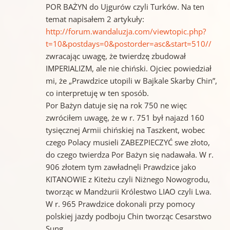
POR BAŻYN do Ujgurów czyli Turków. Na ten
temat napisałem 2 artykuły:
http://forum.wandaluzja.com/viewtopic.php?
t=10&postdays=0&postorder=asc&start=510//
zwracając uwagę, że twierdzę zbudował
IMPERIALIZM, ale nie chiński. Ojciec powiedział
mi, że „Prawdzice utopili w Bajkale Skarby Chin”,
co interpretuję w ten sposób.
Por Bażyn datuje się na rok 750 ne więc
zwróciłem uwagę, że w r. 751 był najazd 160
tysięcznej Armii chińskiej na Taszkent, wobec
czego Polacy musieli ZABEZPIECZYĆ swe złoto,
do czego twierdza Por Bażyn się nadawała. W r.
906 złotem tym zawładnęli Prawdzice jako
KITANOWIE z Kiteżu czyli Niżnego Nowogrodu,
tworząc w Mandżurii Królestwo LIAO czyli Lwa.
W r. 965 Prawdzice dokonali przy pomocy
polskiej jazdy podboju Chin tworząc Cesarstwo
Sung.