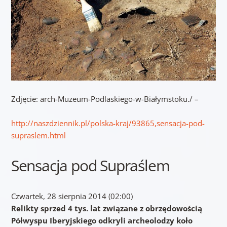
Zdjęcie: arch-Muzeum-Podlaskiego-w-Białymstoku./ –
http://naszdziennik.pl/polska-kraj/93865,sensacja-pod-
supraslem.html
Sensacja pod Supraślem
Czwartek, 28 sierpnia 2014 (02:00)
Relikty sprzed 4 tys. lat związane z obrzędowością
Półwyspu Iberyjskiego odkryli archeolodzy koło