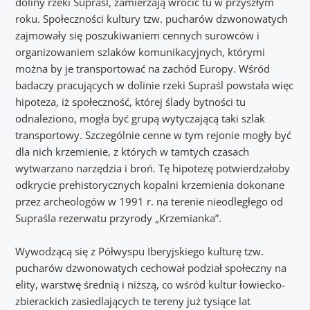
doliny rzeki Supraśl, zamierzają wrócić tu w przyszłym
roku. Społeczności kultury tzw. pucharów dzwonowatych
zajmowały się poszukiwaniem cennych surowców i
organizowaniem szlaków komunikacyjnych, którymi
można by je transportować na zachód Europy. Wśród
badaczy pracujących w dolinie rzeki Supraśl powstała więc
hipoteza, iż społeczność, której ślady bytności tu
odnaleziono, mogła być grupą wytyczającą taki szlak
transportowy. Szczególnie cenne w tym rejonie mogły być
dla nich krzemienie, z których w tamtych czasach
wytwarzano narzędzia i broń. Tę hipotezę potwierdzałoby
odkrycie prehistorycznych kopalni krzemienia dokonane
przez archeologów w 1991 r. na terenie nieodległego od
Supraśla rezerwatu przyrody „Krzemianka”.
Wywodzącą się z Półwyspu Iberyjskiego kulturę tzw.
pucharów dzwonowatych cechował podział społeczny na
elity, warstwę średnią i niższą, co wśród kultur łowiecko-
zbierackich zasiedlających te tereny już tysiące lat