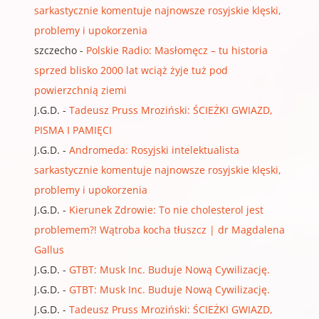
sarkastycznie komentuje najnowsze rosyjskie klęski,
problemy i upokorzenia
szczecho
-
Polskie Radio: Masłomęcz – tu historia
sprzed blisko 2000 lat wciąż żyje tuż pod
powierzchnią ziemi
J.G.D.
-
Tadeusz Pruss Mroziński: ŚCIEŻKI GWIAZD,
PISMA I PAMIĘCI
J.G.D.
-
Andromeda: Rosyjski intelektualista
sarkastycznie komentuje najnowsze rosyjskie klęski,
problemy i upokorzenia
J.G.D.
-
Kierunek Zdrowie: To nie cholesterol jest
problemem?! Wątroba kocha tłuszcz | dr Magdalena
Gallus
J.G.D.
-
GTBT: Musk Inc. Buduje Nową Cywilizację.
J.G.D.
-
GTBT: Musk Inc. Buduje Nową Cywilizację.
J.G.D.
-
Tadeusz Pruss Mroziński: ŚCIEŻKI GWIAZD,