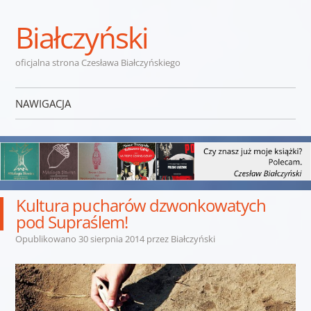
Białczyński
oficjalna strona Czesława Białczyńskiego
NAWIGACJA
Przejdź do treści
Kultura pucharów dzwonkowatych
pod Supraślem!
Opublikowano
30 sierpnia 2014
przez
Białczyński