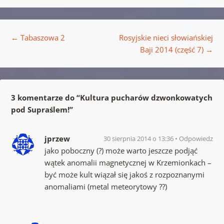
Nawigacja wpisu
←
Tabaszowa 2
Rosyjskie nieci słowiańskiej
Baji 2014 (część 7)
→
3 komentarze do “
Kultura pucharów dzwonkowatych
pod Supraślem!
”
jprzew
30 sierpnia 2014 o 13:36
Odpowiedz
jako poboczny (?) może warto jeszcze podjąć
wątek anomalii magnetycznej w Krzemionkach –
być może kult wiązał się jakoś z rozpoznanymi
anomaliami (metal meteorytowy ??)