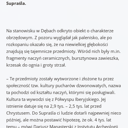
Supraśla.
Na stanowisku w Dębach odkryto obiekt o charakterze
obrzędowym. Z pozoru wyglądał jak palenisko, ale po
rozkopaniu okazało się, że na niewielkiej głębokości
znajdują się tajemnicze przedmioty. Wśród nich były m.in.
fragmenty naczyń ceramicznych, bursztynowa zawieszka,
krzesak do ognia i groty strzał.
– Te przedmioty zostały wytworzone i złożone tu przez
społeczność tzw. kultury pucharów dzwonowatych, nazwa
ta pochodzi od kształtu naczyń, którymi się posługiwali.
Kultura ta wywodzi się z Półwyspu Iberyjskiego. Jej
istnienie datuje się na 2,9 tys. – 2,5 tys. lat przed
Chrystusem. Do Supraśla ci ludzie dotarli najpewniej nieco
później, ale można postawić hipotezę, że ok. 4 tys. lat
temu – mówi Dariusz Manasterski z Instytutu Archeologii