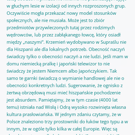
w głuchym lesie w izolacji od innych rozproszonych grup.
Oczywiście mogła przekazać nowy model stosunków
społecznych, ale nie musiała. Może jest to zbiór
przedmiotów przywleczonych tutaj przez rodzimych
wędrowców, lub przez zabłąkanego łowcę, który osiadł
między „naszymi”. Krzemień wydobywano w Supraślu nie
dla Hiszpanii ale dla lokalnych potrzeb. Obecność naczyń
świadczy tylko o obecności naczyń a nie ludzi.
Jeśli mam w
domu niemiecką pralkę i japoński telewizor to nie
świadczy że jestem Niemcem albo Japończykiem. Tak
samo te garnki świadczą o wymianie handlowej ale nie o
obecności konkretnych ludzi. Sugerowanie, że ognisko z
żertwą obrzędową musi mieć hiszpańskie pochodzenie
jest absurdem.
Pamiętajmy, że w tym czasie (4000 lat
temu) istniała nad Wisłą i Odrą wysoko rozwinięta własna
kultura prasłowiańska.
W jednym zdaniu czytamy, że w
Polsce znaleziono trzy prostowniki do łuków tego typu a w
innym, że w ogóle tylko kilka w całej Europie. Więc są