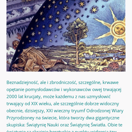
Beznadziejność, ale i zbrodniczość, szczególne, krwawe
opętanie pomysłodawców i wykonawców owej trwającej
2000 lat krucjaty, może każdemu z nas uzmysłowić
trwający od XIX wieku, ale szczególnie dobrze widoczny
obecnie, dzisiejszy, XXI wieczny tryumf Odrodzonej Wiary
Przyrodzoney na świecie, która tworzy dwa gigantyczne
skupiska: Świątynię Nauki oraz Świątynię Światła. Obie te
świątynie są skrajnie heretyckie z punktu widzenia tzw.