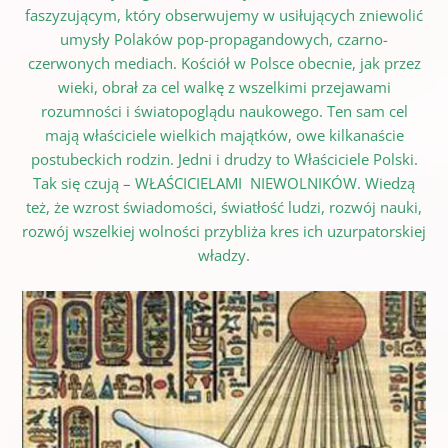
faszyzującym, który obserwujemy w usiłujących zniewolić
umysły Polaków pop-propagandowych, czarno-
czerwonych mediach. Kościół w Polsce obecnie, jak przez
wieki, obrał za cel walkę z wszelkimi przejawami
rozumności i światopoglądu naukowego. Ten sam cel
mają właściciele wielkich majątków, owe kilkanaście
postubeckich rodzin. Jedni i drudzy to Właściciele Polski.
Tak się czują – WŁAŚCICIELAMI NIEWOLNIKÓW. Wiedzą
też, że wzrost świadomości, światłość ludzi, rozwój nauki,
rozwój wszelkiej wolności przybliża kres ich uzurpatorskiej
władzy.