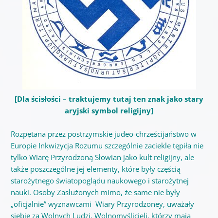
[Dla ścisłości – traktujemy tutaj ten znak jako stary
aryjski symbol religijny]
Rozpętana przez postrzymskie judeo-chrześcijaństwo w
Europie Inkwizycja Rozumu szczególnie zaciekle tępiła nie
tylko Wiarę Przyrodzoną Słowian jako kult religijny, ale
także poszczególne jej elementy, które były częścią
starożytnego światopoglądu naukowego i starożytnej
nauki. Osoby Zasłużonych mimo, że same nie były
„oficjalnie” wyznawcami Wiary Przyrodzoney, uważały
siebie za Wolnych Ludzi, Wolnomyślicieli, którzy mają