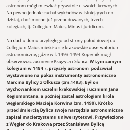
astronom mógł mieszkać prywatnie u swoich krewnych.
Na pewno jednak słuchał wykładów w istniejących do
dzisiaj, choć mocno już przebudowanych, trzech
kolegiach, tj. Collegium Maius, Minus i Juridicum.
Na dachu domu przyległego od strony południowej do
Collegium Maius mieściło się krakowskie obserwatorium
astronomiczne, gdzie w l. 1493-1494 Kopernik mógł
obserwować zaćmienie Księżyca i Słońca.
W tym samym
kolegium w 1494 r. przyszły astronom podziwiał
wystawione na pokaz instrumenty astronomiczne
Marcina Bylicy z Olkusza (zm.1493). Był on
wychowankiem uczelni krakowskiej i uczniem Jana
Regiomontana, a później został astrologiem króla
węgierskiego Macieja Korwina (zm. 1490). Krótko
przed śmiercią Bylica swoje narzędzia astronomiczne
zapisał macierzystemu uniwersytetowi. Przywiezione
z Węgier do Krakowa przez Stanisława Bylicę