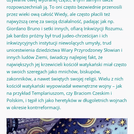
rozpowszechniali ją. To oni często bezwiednie przenosili
przez wieki ową całość Wiedy, ale często płacili też
najwyższą cenę za swoją działalność, padając jak np.
Giordano Bruno i setki innych, ofiarą Inkwizycji Rozumu.
Jak bardzo próżny był trud judeo-chrześcijan i ich
inkwizycyjnych instytucji niewolących umysły, trud
unicestwienia dziedzictwa Wiary Przyrodzoney Słowian i
innych ludów Ziemi, świadczy najlepiej fakt, że
największych jej krzewicieli kościół watykański miał często
w swoich szeregach jako mnichów, biskupów,
zakonników, a nawet świętych swojej religii. Wielu z nich
kościół watykański wypowiadał wewnętrzne wojny – jak
na przykład Templariuszom, czy Braciom Czeskim i
Polskim, i tępił ich jako heretyków w długoletnich wojnach
w okresie kontrreformacji.