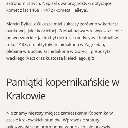
astronomicznych. Napisał dwa prognostyki dotyczące
komet z lat 1468 i 1472 (kometa Halleya).
Marcin Bylica z Olkusza miał sukcesy zarówno w karierze
naukowej, jak i kościelnej. Zdobył najwyższe wykształcenie
uniwersyteckie, jakim był doktorat medycyny i teologii w
roku 1483, i miał tytuły archidiakona w Zagrzebiu,
plebana w Budzie, archidiakona w Gorycji, prepozyta
wackiego (Vac) oraz kustosza kieleckiego. (JR)
Pamiątki kopernikańskie w
Krakowie
Nie znamy niestety miejsca zamieszkania Kopernika w
czasie krakowskich studiów. Wprawdzie statuty
nakazywały scholarom pobyt w bursach, ale przyszły