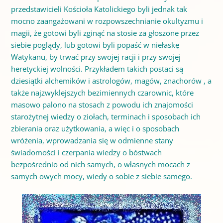
przedstawicieli Kościoła Katolickiego byli jednak tak
mocno zaangażowani w rozpowszechnianie okultyzmu i
magii, że gotowi byli zginąć na stosie za głoszone przez
siebie poglądy, lub gotowi byli popaść w niełaskę
Watykanu, by trwać przy swojej racji i przy swojej
heretyckiej wolności. Przykładem takich postaci są
dziesiątki alchemików i astrologów, magów, znachorów , a
także najzwyklejszych bezimiennych czarownic, które
masowo palono na stosach z powodu ich znajomości
starożytnej wiedzy o ziołach, terminach i sposobach ich
zbierania oraz użytkowania, a więc i o sposobach
wróżenia, wprowadzania się w odmienne stany
świadomości i czerpania wiedzy o bóstwach
bezpośrednio od nich samych, o własnych mocach z
samych owych mocy, wiedy o sobie z siebie samego.