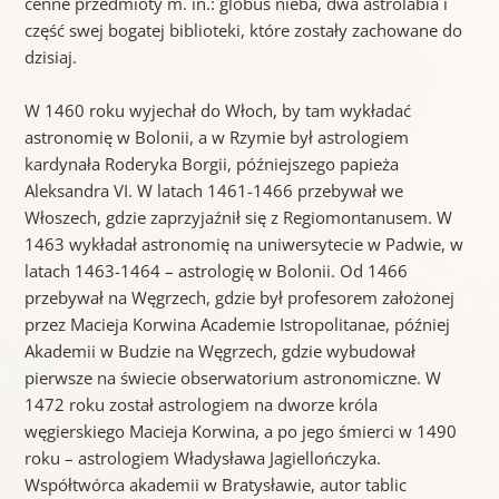
cenne przedmioty m. in.: globus nieba, dwa astrolabia i
część swej bogatej biblioteki, które zostały zachowane do
dzisiaj.
W 1460 roku wyjechał do Włoch, by tam wykładać
astronomię w Bolonii, a w Rzymie był astrologiem
kardynała Roderyka Borgii, późniejszego papieża
Aleksandra VI. W latach 1461-1466 przebywał we
Włoszech, gdzie zaprzyjaźnił się z Regiomontanusem. W
1463 wykładał astronomię na uniwersytecie w Padwie, w
latach 1463-1464 – astrologię w Bolonii. Od 1466
przebywał na Węgrzech, gdzie był profesorem założonej
przez Macieja Korwina Academie Istropolitanae, później
Akademii w Budzie na Węgrzech, gdzie wybudował
pierwsze na świecie obserwatorium astronomiczne. W
1472 roku został astrologiem na dworze króla
węgierskiego Macieja Korwina, a po jego śmierci w 1490
roku – astrologiem Władysława Jagiellończyka.
Współtwórca akademii w Bratysławie, autor tablic