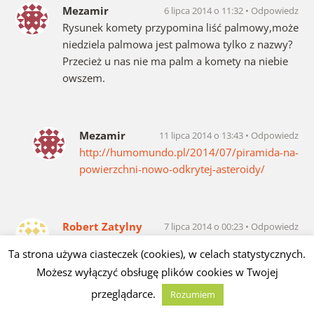
Mezamir
6 lipca 2014 o 11:32
Odpowiedz
Rysunek komety przypomina liść palmowy,może
niedziela palmowa jest palmowa tylko z nazwy?
Przecież u nas nie ma palm a komety na niebie
owszem.
Mezamir
11 lipca 2014 o 13:43
Odpowiedz
http://humomundo.pl/2014/07/piramida-na-
powierzchni-nowo-odkrytej-asteroidy/
Robert Zatylny
7 lipca 2014 o 00:23
Odpowiedz
Dlaczego naszą wiarę Słowiańską Lechicką
Ta strona używa ciasteczek (cookies), w celach statystycznych.
nazywacie Pogaństwem? Największym
Możesz wyłączyć obsługę plików cookies w Twojej
pogaństwem jest katolicyzm,nawet Wandalowie
przeglądarce.
zniszczyli doszczętnie Rzym jako kolebkę
Rozumiem
wszelkiego pogaństwa;) druga sprawa