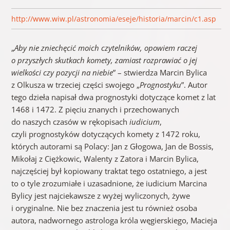
http://www.wiw.pl/astronomia/eseje/historia/marcin/c1.asp
„
Aby nie zniechęcić moich czytelników, opowiem raczej
o przyszłych skutkach komety, zamiast rozprawiać o jej
wielkości czy pozycji na niebie
” – stwierdza Marcin Bylica
z Olkusza w trzeciej części swojego „
Prognostyku
”. Autor
tego dzieła napisał dwa prognostyki dotyczące komet z lat
1468 i 1472. Z pięciu znanych i przechowanych
do naszych czasów w rękopisach
iudicium
,
czyli prognostyków dotyczących komety z 1472 roku,
których autorami są Polacy: Jan z Głogowa, Jan de Bossis,
Mikołaj z Ciężkowic, Walenty z Zatora i Marcin Bylica,
najczęściej był kopiowany traktat tego ostatniego, a jest
to o tyle zrozumiałe i uzasadnione, że iudicium Marcina
Bylicy jest najciekawsze z wyżej wyliczonych, żywe
i oryginalne. Nie bez znaczenia jest tu również osoba
autora, nadwornego astrologa króla węgierskiego, Macieja