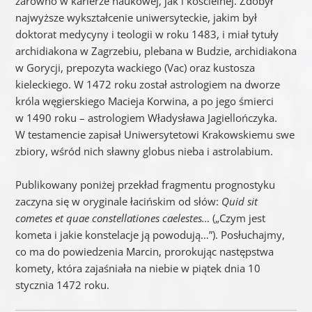
zarówno w karierze naukowej, jak i kościelnej. Zdobył
najwyższe wykształcenie uniwersyteckie, jakim był
doktorat medycyny i teologii w roku 1483, i miał tytuły
archidiakona w Zagrzebiu, plebana w Budzie, archidiakona
w Gorycji, prepozyta wackiego (Vac) oraz kustosza
kieleckiego. W 1472 roku został astrologiem na dworze
króla węgierskiego Macieja Korwina, a po jego śmierci
w 1490 roku – astrologiem Władysława Jagiellończyka.
W testamencie zapisał Uniwersytetowi Krakowskiemu swe
zbiory, wśród nich sławny globus nieba i astrolabium.
Publikowany poniżej przekład fragmentu prognostyku
zaczyna się w oryginale łacińskim od słów:
Quid sit
cometes et quae constellationes caelestes…
(„Czym jest
kometa i jakie konstelacje ją powodują…”). Posłuchajmy,
co ma do powiedzenia Marcin, prorokując następstwa
komety, która zajaśniała na niebie w piątek dnia 10
stycznia 1472 roku.