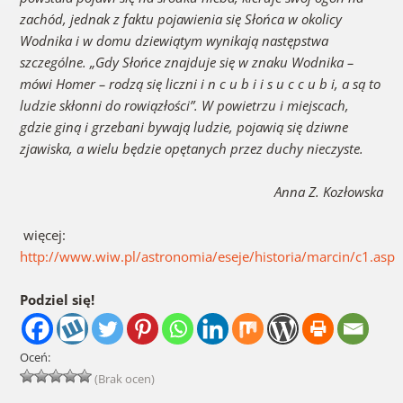
zachód, jednak z faktu pojawienia się Słońca w okolicy
Wodnika i w domu dziewiątym wynikają następstwa
szczególne. „Gdy Słońce znajduje się w znaku Wodnika –
mówi Homer – rodzą się liczni i n c u b i i s u c c u b i, a są to
ludzie skłonni do rowiązłości”. W powietrzu i miejscach,
gdzie giną i grzebani bywają ludzie, pojawią się dziwne
zjawiska, a wielu będzie opętanych przez duchy nieczyste.
Anna Z. Kozłowska
więcej:
http://www.wiw.pl/astronomia/eseje/historia/marcin/c1.asp
Podziel się!
Oceń:
(Brak ocen)