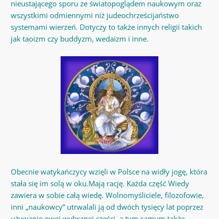
nieustającego sporu ze światopoglądem naukowym oraz
wszystkimi odmiennymi niż judeochrześcijaństwo
systemami wierzeń. Dotyczy to także innych religii takich
jak taoizm czy buddyzm, wedaizm i inne.
Obecnie watykańczycy wzięli w Polsce na widły jogę, która
stała się im solą w oku.Mają rację. Każda część Wiedy
zawiera w sobie całą wiedę. Wolnomyśliciele, filozofowie,
inni „naukowcy” utrwalali ją od dwóch tysięcy lat poprzez
używanie owej wybranej części, a tym samym także