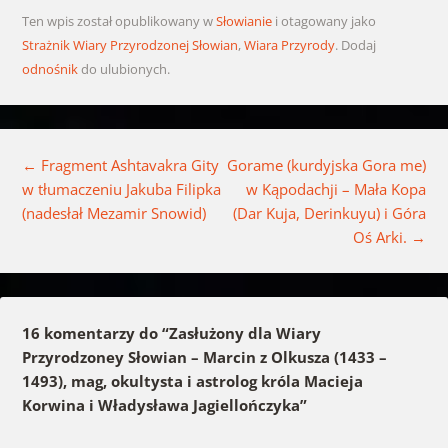
Ten wpis został opublikowany w
Słowianie
i otagowany jako
Strażnik Wiary Przyrodzonej Słowian
,
Wiara Przyrody
. Dodaj
odnośnik
do ulubionych.
Nawigacja wpisu
←
Fragment Ashtavakra Gity
Gorame (kurdyjska Gora me)
w tłumaczeniu Jakuba Filipka
w Kąpodachji – Mała Kopa
(nadesłał Mezamir Snowid)
(Dar Kuja, Derinkuyu) i Góra
Oś Arki.
→
16 komentarzy do “
Zasłużony dla Wiary
Przyrodzoney Słowian – Marcin z Olkusza (1433 –
1493), mag, okultysta i astrolog króla Macieja
Korwina i Władysława Jagiellończyka
”