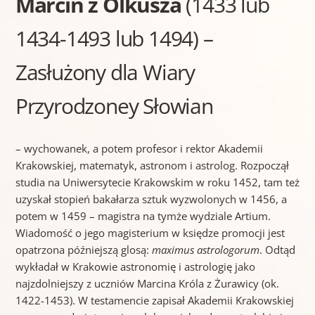
Marcin z Olkusza
(1433 lub
1434-1493 lub 1494) –
Zasłużony dla Wiary
Przyrodzoney Słowian
– wychowanek, a potem profesor i rektor Akademii
Krakowskiej, matematyk, astronom i astrolog. Rozpoczął
studia na Uniwersytecie Krakowskim w roku 1452, tam też
uzyskał stopień bakałarza sztuk wyzwolonych w 1456, a
potem w 1459 – magistra na tymże wydziale Artium.
Wiadomość o jego magisterium w księdze promocji jest
opatrzona późniejszą glosą:
maximus astrologorum
. Odtąd
wykładał w Krakowie astronomię i astrologię jako
najzdolniejszy z uczniów Marcina Króla z Żurawicy (ok.
1422-1453). W testamencie zapisał Akademii Krakowskiej