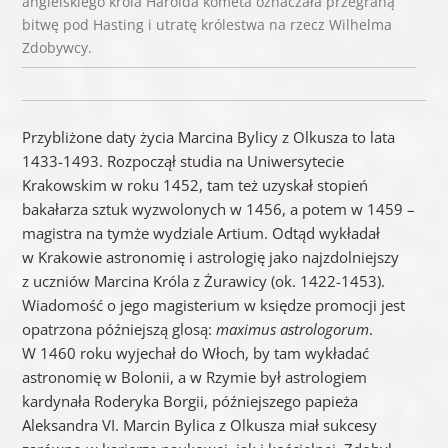
angielskiego króla Harolda kometa oznaczała przegraną
bitwę pod Hasting i utratę królestwa na rzecz Wilhelma
Zdobywcy.
Przybliżone daty życia Marcina Bylicy z Olkusza to lata
1433-1493. Rozpoczął studia na Uniwersytecie
Krakowskim w roku 1452, tam też uzyskał stopień
bakałarza sztuk wyzwolonych w 1456, a potem w 1459 –
magistra na tymże wydziale Artium. Odtąd wykładał
w Krakowie astronomię i astrologię jako najzdolniejszy
z uczniów Marcina Króla z Żurawicy (ok. 1422-1453).
Wiadomość o jego magisterium w księdze promocji jest
opatrzona późniejszą glosą:
maximus astrologorum
.
W 1460 roku wyjechał do Włoch, by tam wykładać
astronomię w Bolonii, a w Rzymie był astrologiem
kardynała Roderyka Borgii, późniejszego papieża
Aleksandra VI. Marcin Bylica z Olkusza miał sukcesy