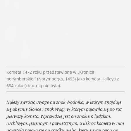
Kometa 1472 roku przedstawiona w „Kronice
norymberskiej” (Norymberga, 1493) jako kometa Halleya z
684 roku (choć nią nie była).
Należy zwrócić uwagę na znak Wodnika, w którym znajduje
się obecnie Słońce i znak Wagi, w którym pojawiła się po raz
pierwszy kometa. Wprawdzie jest on znakiem ludzkim,
ruchliwym, jesiennym i powietrznym, a ilekroć kometa w nim
powstała pojawi się na środku nieba, kieruje swój ogon na