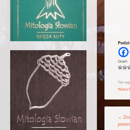
Podzie
Oceń:
Ten wp
Wiara 
Nawigacja w
←
Żmi
jesie