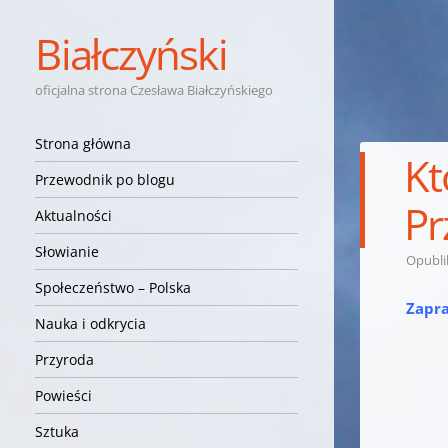
Białczyński
oficjalna strona Czesława Białczyńskiego
Nawigacja
Przejdź do treści
Strona główna
Kt
Przewodnik po blogu
Pr
Aktualności
Słowianie
Opubl
Społeczeństwo – Polska
Zapra
Nauka i odkrycia
Przyroda
Powieści
Sztuka