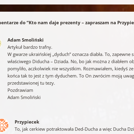
entarze do “
Kto nam daje prezenty – zapraszam na Przypi
Adam Smoliński
Artykuł bardzo trafny.
W gwarze ukraińskiej „dyduch” oznacza diabła. To, zapewne 
właściwego Diducha – Dziada. No, bo jak można z diabłem ob
pomyliło, aczkolwiek nie wszystkim. Rozmawiałem, kiedyś ze
końca tak to jest z tym dyduchem. To On zwrócim moją uwagę
przedstawionej tu tezy.
Pozdrawiam
Adam Smoliński
Przypiecek
To, jak cerkiew potraktowała Ded-Ducha a więc Ducha Dzi