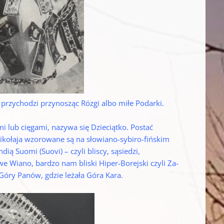
ich przychodzi przynosząc Rózgi albo miłe Podarki.
i lub cięgami, nazywa się Dzieciątko. Postać
Mikołaja wzorowane są na słowiano-sybiro-fińskim
ią Suomi (Suovi) – czyli bliscy, sąsiedzi,
we Wiano, bardzo nam bliski Hiper-Borejski czyli Za-
 Góry Panów, gdzie leżała Góra Kara.