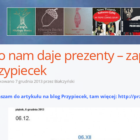
o nam daje prezenty – z
zypiecek
ikowano
7 grudnia 2013
przez
Białczyński
szam do artykułu na blog Przypiecek, tam więcej:
http://p