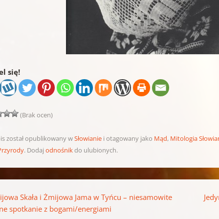
l się!
(Brak ocen)
is został opublikowany w
Słowianie
i otagowany jako
Mąd
,
Mitologia Słowi
Przyrody
. Dodaj
odnośnik
do ulubionych.
pisu
jowa Skała i Żmijowa Jama w Tyńcu – niesamowite
Jedy
nne spotkanie z bogami/energiami