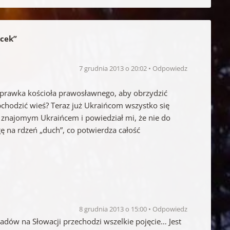
ecek
”
7 grudnia 2013 o 20:02
Odpowiedz
sprawka kościoła prawosławnego, aby obrzydzić
chodzić wieś? Teraz już Ukraińcom wszystko się
 znajomym Ukraińcem i powiedział mi, że nie do
 na rdzeń „duch”, co potwierdza całość
8 grudnia 2013 o 15:00
Odpowiedz
adów na Słowacji przechodzi wszelkie pojęcie… Jest