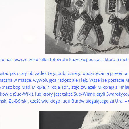
j u nas jeszcze tylko kilka fotografii Łużyckiej postaci, która u n
ostać jak i cały obrządek tego publicznego obdarowania prezentam
aczna w masce, wywołująca radość ale i lęk. Wszelkie postacie 
 (nasz bóg Mąd-Mikuła, Nikola-Tor), stąd związek Mikołaja z Finland
kowie (Suo-Wiki), lud który jest także Suo-Wiano czyli Swarożyco
ński Za-Bórski, część wielkiego ludu Burów sięgającego za Ural –