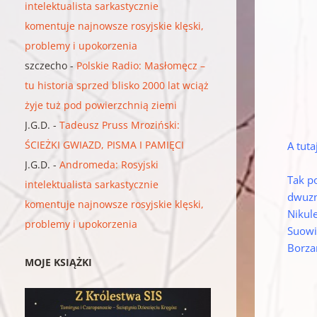
intelektualista sarkastycznie
komentuje najnowsze rosyjskie klęski,
problemy i upokorzenia
szczecho
-
Polskie Radio: Masłomęcz –
tu historia sprzed blisko 2000 lat wciąż
żyje tuż pod powierzchnią ziemi
J.G.D.
-
Tadeusz Pruss Mroziński:
ŚCIEŻKI GWIAZD, PISMA I PAMIĘCI
A tuta
J.G.D.
-
Andromeda: Rosyjski
Tak p
intelektualista sarkastycznie
dwuzn
komentuje najnowsze rosyjskie klęski,
Nikule
problemy i upokorzenia
Suowi
Borza
MOJE KSIĄŻKI