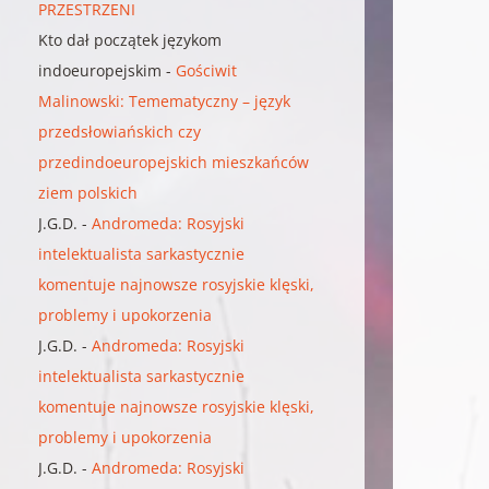
PRZESTRZENI
Kto dał początek językom
indoeuropejskim
-
Gościwit
Malinowski: Temematyczny – język
przedsłowiańskich czy
przedindoeuropejskich mieszkańców
ziem polskich
J.G.D.
-
Andromeda: Rosyjski
intelektualista sarkastycznie
komentuje najnowsze rosyjskie klęski,
problemy i upokorzenia
J.G.D.
-
Andromeda: Rosyjski
intelektualista sarkastycznie
komentuje najnowsze rosyjskie klęski,
problemy i upokorzenia
J.G.D.
-
Andromeda: Rosyjski