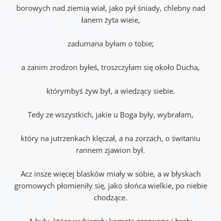
borowych nad ziemią wiał, jako pył śniady, chlebny nad
łanem żyta wieie,
zadumana byłam o tobie;
a zanim zrodzon byłeś, troszczyłam się około Ducha,
którymbyś żyw był, a wiedzący siebie.
Tedy ze wszystkich, jakie u Boga były, wybrałam,
który na jutrzenkach klęczał, a na zorzach, o świtaniu
rannem zjawion był.
Acz insze więcej blasków miały w sobie, a w błyskach
gromowych płomieniły się, jako słońca wielkie, po niebie
chodzące.
A były, które wybiegały kometą czerwoną i brały