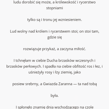
ludu dorobić się może, a królewskość i rycerstwo
stopniami
tylko są i tronu jej wzniesieniem.
Lud wolny nad królem i rycerstwem stoi; on stoi tam,
gdzie się
rozwiązuje przykaż, a zaczyna miłość.
I tchnęłam w ciebie Ducha brzasków wczesnych i
brzasków perłowych. I spadła na ciebie obfitość ros i łez, i
uśnieżyły rosy i łzy ziemię, jako
posiew srebrny, a Gwiazda Zaranna — ta nad tobą
była.
I spłonęło znamię dnia wschodzącego na czole