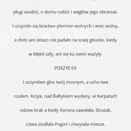
pługi wodzić, o domu radzić i węgłów jego obraniać.
I uczyniło się bractwo plemion wolnych i wiec wolny,
a złoto ani żelazo nie padało na szalę głosów, kiedy
w błękit szły, ani się ku ziemi ważyły.
POEZYE 69
I uczyniłam głos twój mocnym, a ucho twe
czułem. Krzyk, nad Bałtykiem wydany, w Karpatach
odzew brał; a kiedy Korona zawołała: Strażak,
Litwa siodłała Pogoń i chwytała miecze.