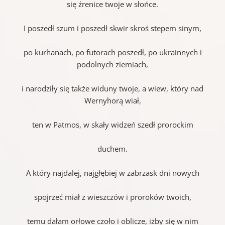
się źrenice twoje w słońce.
I poszedł szum i poszedł skwir skroś stepem sinym,
po kurhanach, po futorach poszedł, po ukrainnych i
podolnych ziemiach,
i narodziły się także widuny twoje, a wiew, który nad
Wernyhorą wiał,
ten w Patmos, w skały widzeń szedł prorockim
duchem.
A który najdalej, najgłębiej w zabrzask dni nowych
spojrzeć miał z wieszczów i proroków twoich,
temu dałam orłowe czoło i oblicze, iżby się w nim