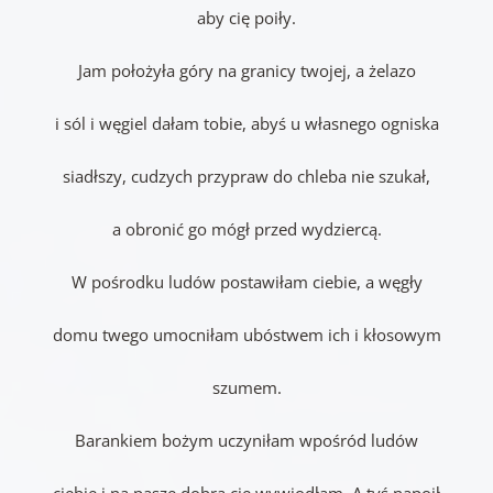
aby cię poiły.
Jam położyła góry na granicy twojej, a żelazo
i sól i węgiel dałam tobie, abyś u własnego ogniska
siadłszy, cudzych przypraw do chleba nie szukał,
a obronić go mógł przed wydziercą.
W pośrodku ludów postawiłam ciebie, a węgły
domu twego umocniłam ubóstwem ich i kłosowym
szumem.
Barankiem bożym uczyniłam wpośród ludów
ciebie i na paszę dobrą cię wywiodłam. A tyś napoił