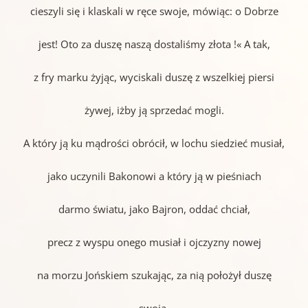
cieszyli się i klaskali w ręce swoje, mówiąc: o Dobrze
jest! Oto za duszę naszą dostaliśmy złota !« A tak,
z fry marku żyjąc, wyciskali duszę z wszelkiej piersi
żywej, iżby ją sprzedać mogli.
A który ją ku mądrości obrócił, w lochu siedzieć musiał,
jako uczynili Bakonowi a który ją w pieśniach
darmo światu, jako Bajron, oddać chciał,
precz z wyspu onego musiał i ojczyzny nowej
na morzu Jońskiem szukając, za nią położył duszę
swoją.