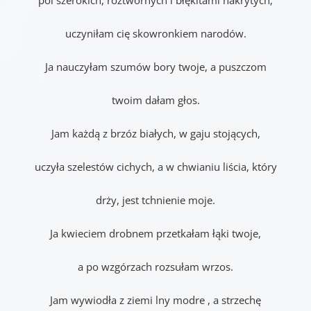
uczyniłam cię skowronkiem narodów.
Ja nauczyłam szumów bory twoje, a puszczom
twoim dałam głos.
Jam każdą z brzóz białych, w gaju stojących,
uczyła szelestów cichych, a w chwianiu liścia, który
drży, jest tchnienie moje.
Ja kwieciem drobnem przetkałam łąki twoje,
a po wzgórzach rozsułam wrzos.
Jam wywiodła z ziemi lny modre , a strzechę