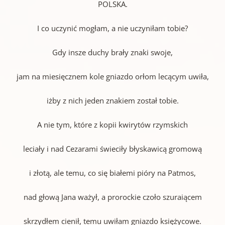
POLSKA.
I co uczynić mogłam, a nie uczyniłam tobie?
Gdy insze duchy brały znaki swoje,
jam na miesięcznem kole gniazdo orłom lecącym uwiła,
iżby z nich jeden znakiem został tobie.
A nie tym, które z kopii kwirytów rzymskich
leciały i nad Cezarami świeciły błyskawicą gromową
i złotą, ale temu, co się białemi pióry na Patmos,
nad głową Jana ważył, a prorockie czoło szuraiącem
skrzydłem cienił, temu uwiłam gniazdo księżycowe.