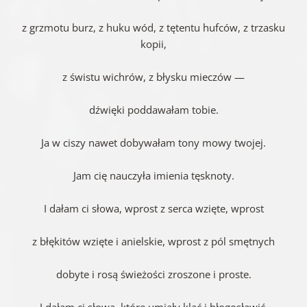
z grzmotu burz, z huku wód, z tętentu hufców, z trzasku
kopii,
z świstu wichrów, z błysku mieczów —
dźwięki poddawałam tobie.
Ja w ciszy nawet dobywałam tony mowy twojej.
Jam cię nauczyła imienia tęsknoty.
I dałam ci słowa, wprost z serca wzięte, wprost
z błękitów wzięte i anielskie, wprost z pól smętnych
dobyte i rosą świeżości zroszone i proste.
I dałam ci słowa, które umiały kląć i błogosławić,