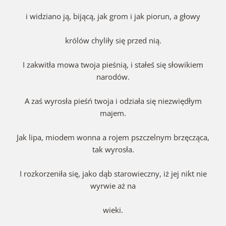
i widziano ją, bijącą, jak grom i jak piorun, a głowy
królów chyliły się przed nią.
I zakwitła mowa twoja pieśnią, i stałeś się słowikiem
narodów.
A zaś wyrosła pieśń twoja i odziała się niezwiędłym
majem.
Jak lipa, miodem wonna a rojem pszczelnym brzęcząca,
tak wyrosła.
I rozkorzeniła się, jako dąb starowieczny, iż jej nikt nie
wyrwie aż na
wieki.