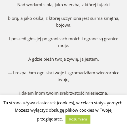
Nad wodami stała, jako wierzba, z której fujarki
biorą, a jako osika, z której uczyniona jest surma smętna,
bojowa.
I poszedł głos jej po granicach moich i ograne są granice
moje.
A gdzie pieśń twoja żywię, ja jestem.
— I rozpaliłam ogniska twoje i zgromadziłam wieczornice
twoje;
i dałam lnom twoim srebrzystość miesięczną,
Ta strona używa ciasteczek (cookies), w celach statystycznych.
a chatom twoim trzaskanie łuczywa;
Możesz wyłączyć obsługę plików cookies w Twojej
przeglądarce.
Rozumiem
i dałam długie zmierzchy zimowemu niebu twemu,