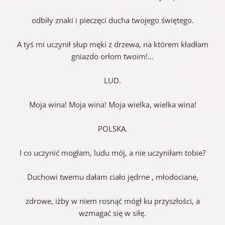
odbiły znaki i pieczęci ducha twojego świętego.
A tyś mi uczynił słup męki z drzewa, na którem kładłam
gniazdo orłom twoim!…
LUD.
Moja wina! Moja wina! Moja wielka, wielka wina!
POLSKA.
I co uczynić mogłam, ludu mój, a nie uczyniłam tobie?
Duchowi twemu dałam ciało jędrne , młodociane,
zdrowe, iżby w niem rosnąć mógł ku przyszłości, a
wzmagać się w siłę.