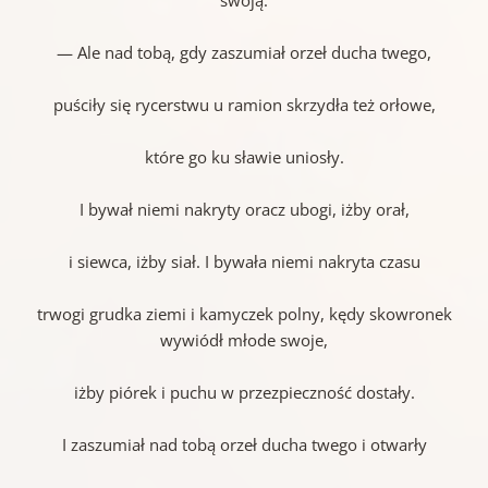
— Ale nad tobą, gdy zaszumiał orzeł ducha twego,
puściły się rycerstwu u ramion skrzydła też orłowe,
które go ku sławie uniosły.
I bywał niemi nakryty oracz ubogi, iżby orał,
i siewca, iżby siał. I bywała niemi nakryta czasu
trwogi grudka ziemi i kamyczek polny, kędy skowronek
wywiódł młode swoje,
iżby piórek i puchu w przezpieczność dostały.
I zaszumiał nad tobą orzeł ducha twego i otwarły