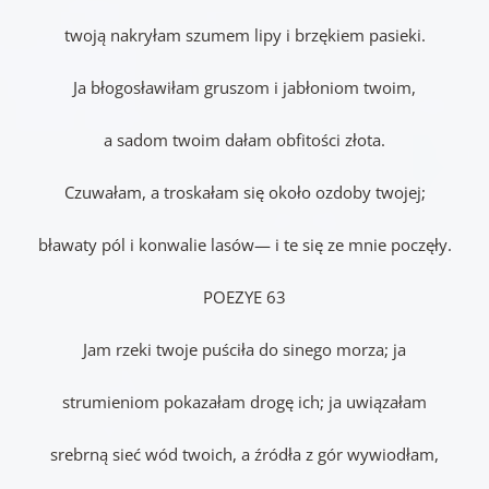
twoją nakryłam szumem lipy i brzękiem pasieki.
Ja błogosławiłam gruszom i jabłoniom twoim,
a sadom twoim dałam obfitości złota.
Czuwałam, a troskałam się około ozdoby twojej;
bławaty pól i konwalie lasów— i te się ze mnie poczęły.
POEZYE 63
Jam rzeki twoje puściła do sinego morza; ja
strumieniom pokazałam drogę ich; ja uwiązałam
srebrną sieć wód twoich, a źródła z gór wywiodłam,