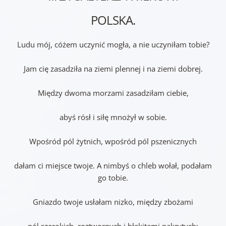
POLSKA.
Ludu mój, cóżem uczynić mogła, a nie uczyniłam tobie?
Jam cię zasadziła na ziemi plennej i na ziemi dobrej.
Między dwoma morzami zasadziłam ciebie,
abyś rósł i siłę mnożył w sobie.
Wpośród pól żytnich, wpośród pól pszenicznych
dałam ci miejsce twoje. A nimbyś o chleb wołał, podałam
go tobie.
Gniazdo twoje usłałam nizko, między zbożami
pól szerokich, roztwornych i błękitami nakrytych;