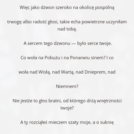
Więc jako dzwon szeroko na okolicę pospólną
trwogę albo radość głosi, takie echa powietrzne uczyniłam
nad tobą.
A sercem tego dzwonu — było serce twoje.
Co woła na Pobużu i na Ponarwiu sinem? I co
woła nad Wisłą, nad Wartą, nad Dnieprem, nad
Niemnem?
Nie jestże to głos bratni, od którego drżą wnętrzności
twoje?
A ty rozciąłeś mieczem szaty moje, a o suknię