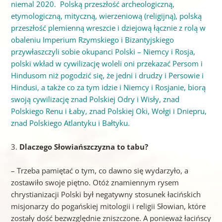
niemal 2020. Polską przeszłość archeologiczną,
etymologiczną, mityczną, wierzeniową (religijną), polską
przeszłość plemienną wreszcie i dziejową łącznie z rolą w
obaleniu Imperium Rzymskiego i Bizantyjskiego
przywłaszczyli sobie okupanci Polski – Niemcy i Rosja,
polski wkład w cywilizację woleli oni przekazać Persom i
Hindusom niż pogodzić się, że jedni i drudzy i Persowie i
Hindusi, a także co za tym idzie i Niemcy i Rosjanie, biorą
swoją cywilizację znad Polskiej Odry i Wisły, znad
Polskiego Renu i Łaby, znad Polskiej Oki, Wołgi i Dniepru,
znad Polskiego Atlantyku i Bałtyku.
3.
Dlaczego Słowiańszczyzna to tabu?
– Trzeba pamiętać o tym, co dawno się wydarzyło, a
zostawiło swoje piętno. Otóż znamiennym rysem
chrystianizacji Polski był negatywny stosunek łacińskich
misjonarzy do pogańskiej mitologii i religii Słowian, które
zostały dość bezwzględnie zniszczone. A ponieważ łacińscy