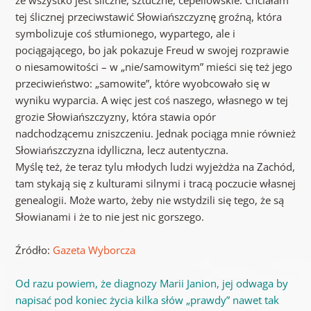
tej ślicznej przeciwstawić Słowiańszczyznę groźną, która
symbolizuje coś stłumionego, wypartego, ale i
pociągającego, bo jak pokazuje Freud w swojej rozprawie
o niesamowitości – w „nie/samowitym” mieści się też jego
przeciwieństwo: „samowite”, które wyobcowało się w
wyniku wyparcia. A więc jest coś naszego, własnego w tej
grozie Słowiańszczyzny, która stawia opór
nadchodzącemu zniszczeniu. Jednak pociąga mnie również
Słowiańszczyzna idylliczna, lecz autentyczna.
Myślę też, że teraz tylu młodych ludzi wyjeżdża na Zachód,
tam stykają się z kulturami silnymi i tracą poczucie własnej
genealogii. Może warto, żeby nie wstydzili się tego, że są
Słowianami i że to nie jest nic gorszego.
Źródło:
Gazeta Wyborcza
Od razu powiem, że diagnozy Marii Janion, jej odwaga by
napisać pod koniec życia kilka słów „prawdy” nawet tak