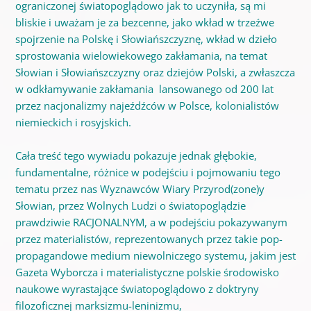
ograniczonej światopoglądowo jak to uczyniła, są mi
bliskie i uważam je za bezcenne, jako wkład w trzeźwe
spojrzenie na Polskę i Słowiańszczyznę, wkład w dzieło
sprostowania wielowiekowego zakłamania, na temat
Słowian i Słowiańszczyzny oraz dziejów Polski, a zwłaszcza
w odkłamywanie zakłamania lansowanego od 200 lat
przez nacjonalizmy najeźdźców w Polsce, kolonialistów
niemieckich i rosyjskich.
Cała treść tego wywiadu pokazuje jednak głębokie,
fundamentalne, różnice w podejściu i pojmowaniu tego
tematu przez nas Wyznawców Wiary Przyrod(zone)y
Słowian, przez Wolnych Ludzi o światopoglądzie
prawdziwie RACJONALNYM, a w podejściu pokazywanym
przez materialistów, reprezentowanych przez takie pop-
propagandowe medium niewolniczego systemu, jakim jest
Gazeta Wyborcza i materialistyczne polskie środowisko
naukowe wyrastające światopoglądowo z doktryny
filozoficznej marksizmu-leninizmu,