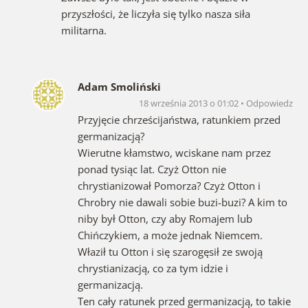
przyszłości, że liczyła się tylko nasza siła
militarna.
Adam Smoliński
18 września 2013 o 01:02
Odpowiedz
Przyjęcie chrześcijaństwa, ratunkiem przed
germanizacją?
Wierutne kłamstwo, wciskane nam przez
ponad tysiąc lat. Czyż Otton nie
chrystianizował Pomorza? Czyż Otton i
Chrobry nie dawali sobie buzi-buzi? A kim to
niby był Otton, czy aby Romajem lub
Chińczykiem, a może jednak Niemcem.
Właził tu Otton i się szarogęsił ze swoją
chrystianizacją, co za tym idzie i
germanizacją.
Ten cały ratunek przed germanizacją, to takie