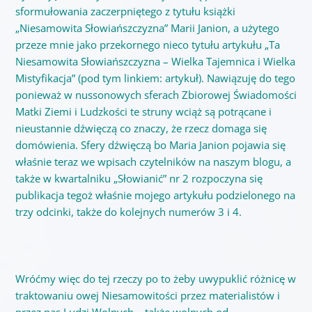
sformułowania zaczerpniętego z tytułu książki
„Niesamowita Słowiańszczyzna” Marii Janion, a użytego
przeze mnie jako przekornego nieco tytułu artykułu „Ta
Niesamowita Słowiańszczyzna – Wielka Tajemnica i Wielka
Mistyfikacja” (pod tym linkiem:
artykuł)
. Nawiązuję do tego
ponieważ w nussonowych sferach Zbiorowej Świadomości
Matki Ziemi i Ludzkości te struny wciąż są potrącane i
nieustannie dźwięczą co znaczy, że rzecz domaga się
domówienia. Sfery dźwięczą bo Maria Janion pojawia się
właśnie teraz we wpisach czytelników na naszym blogu, a
także w kwartalniku „Słowianić” nr 2 rozpoczyna się
publikacja tegoż właśnie mojego artykułu podzielonego na
trzy odcinki, także do kolejnych numerów 3 i 4.
Wróćmy więc do tej rzeczy po to żeby uwypuklić różnicę w
traktowaniu owej Niesamowitości przez materialistów i
przez nas Ludzi Wolnych – także wolnych od