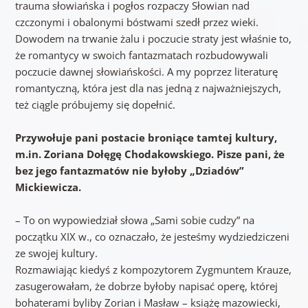
trauma słowiańska i pogłos rozpaczy Słowian nad
czczonymi i obalonymi bóstwami szedł przez wieki.
Dowodem na trwanie żalu i poczucie straty jest właśnie to,
że romantycy w swoich fantazmatach rozbudowywali
poczucie dawnej słowiańskości. A my poprzez literaturę
romantyczną, która jest dla nas jedną z najważniejszych,
też ciągle próbujemy się dopełnić.
Przywołuje pani postacie broniące tamtej kultury,
m.in. Zoriana Dołęgę Chodakowskiego. Pisze pani, że
bez jego fantazmatów nie byłoby „Dziadów”
Mickiewicza.
– To on wypowiedział słowa „Sami sobie cudzy” na
początku XIX w., co oznaczało, że jesteśmy wydziedziczeni
ze swojej kultury.
Rozmawiając kiedyś z kompozytorem Zygmuntem Krauze,
zasugerowałam, że dobrze byłoby napisać operę, której
bohaterami byliby Zorian i Masław – książę mazowiecki,