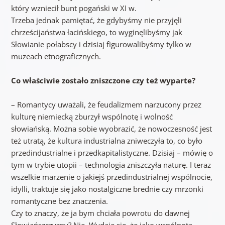
który wzniecił bunt pogański w XI w.
Trzeba jednak pamiętać, że gdybyśmy nie przyjęli
chrześcijaństwa łacińskiego, to wyginęlibyśmy jak
Słowianie połabscy i dzisiaj figurowalibyśmy tylko w
muzeach etnograficznych.
Co właściwie zostało zniszczone czy też wyparte?
– Romantycy uważali, że feudalizmem narzucony przez
kulturę niemiecką zburzył wspólnotę i wolność
słowiańską. Można sobie wyobrazić, że nowoczesność jest
też utratą, że kultura industrialna zniweczyła to, co było
przedindustrialne i przedkapitalistyczne. Dzisiaj – mówię o
tym w trybie utopii – technologia zniszczyła naturę. I teraz
wszelkie marzenie o jakiejś przedindustrialnej wspólnocie,
idylli, traktuje się jako nostalgiczne brednie czy mrzonki
romantyczne bez znaczenia.
Czy to znaczy, że ja bym chciała powrotu do dawnej
Słowiańszczyzny? Nie. Wydaje się, że jako wspólnota