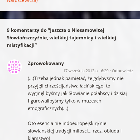
9 komentarzy do “
Jeszcze o Niesamowitej
Słowiańszczyźnie, wielkiej tajemnicy i wielkiej
mistyfikacji
”
Zprowokowany
17 września 2013 o 16:29
Odpowiedz
(…)Trzeba jednak pamiętać, że gdybyśmy nie
przyjęli chrześcijaństwa łacińskiego, to
wyginęlibyśmy jak Słowianie połabscy i dzisiaj
figurowalibyśmy tylko w muzeach
etnograficznych(…)
Oto esencja nie-indoeuropejskirj/nie-
slowianskiej tradycji milosci… rzez, obluda i
klamstwo!