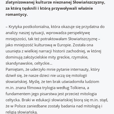
zlatynizowanej kulturze nieznanej Słowiańszczyzny,
za którą tęsknili i którą przywoływali właśnie
romantycy.
– Krytyka postkolonialna, która okazuje się przydatna do
analizy naszej sytuacji, wprowadza perspektywę
mniejszości, tak też potraktowałam Słowiańszczyznę –
jako mniejszość kulturową w Europie. Została ona
usunięta z wielkiej narracji historii zachodniej, w której
dominują założycielskie mity greckie, rzymskie,
skandynawskie, celtyckie…
Pamiętam, że uderzyło mnie pytanie internauty, który
dziwił się, że nasze dzieci nie uczą się mitologii
słowiańskiej. Myślę, że ten brak uświadomiła ludziom
m.in. znana filmowa trylogia według Tolkiena, a
fundamentem jego pisarstwa jest przecież mitologia
celtycka. Braki w edukacji słowiańskiej biorą się m.in. stąd,
że w Polsce zaniedbane zostały badania nad mitologią i
religią słowiańską.