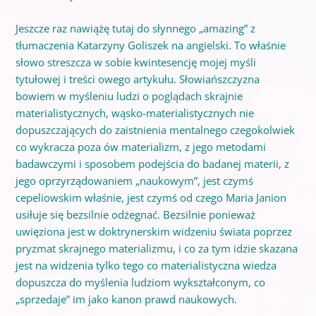
Jeszcze raz nawiążę tutaj do słynnego „amazing” z
tłumaczenia Katarzyny Goliszek na angielski. To właśnie
słowo streszcza w sobie kwintesencję mojej myśli
tytułowej i treści owego artykułu. Słowiańszczyzna
bowiem w myśleniu ludzi o poglądach skrajnie
materialistycznych, wąsko-materialistycznych nie
dopuszczających do zaistnienia mentalnego czegokolwiek
co wykracza poza ów materializm, z jego metodami
badawczymi i sposobem podejścia do badanej materii, z
jego oprzyrządowaniem „naukowym”, jest czymś
cepeliowskim właśnie, jest czymś od czego Maria Janion
usiłuje się bezsilnie odżegnać. Bezsilnie ponieważ
uwięziona jest w doktrynerskim widzeniu świata poprzez
pryzmat skrajnego materializmu, i co za tym idzie skazana
jest na widzenia tylko tego co materialistyczna wiedza
dopuszcza do myślenia ludziom wykształconym, co
„sprzedaje” im jako kanon prawd naukowych.