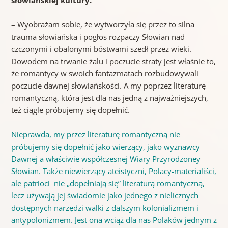
– Wyobrażam sobie, że wytworzyła się przez to silna
trauma słowiańska i pogłos rozpaczy Słowian nad
czczonymi i obalonymi bóstwami szedł przez wieki.
Dowodem na trwanie żalu i poczucie straty jest właśnie to,
że romantycy w swoich fantazmatach rozbudowywali
poczucie dawnej słowiańskości. A my poprzez literaturę
romantyczną, która jest dla nas jedną z najważniejszych,
też ciągle próbujemy się dopełnić.
Nieprawda, my przez literaturę romantyczną nie
próbujemy się dopełnić jako wierzący, jako wyznawcy
Dawnej a właściwie współczesnej Wiary Przyrodzoney
Słowian. Także niewierzący ateistyczni, Polacy-materialiści,
ale patrioci nie „dopełniają się” literaturą romantyczną,
lecz używają jej świadomie jako jednego z nielicznych
dostępnych narzędzi walki z dalszym kolonializmem i
antypolonizmem. Jest ona wciąż dla nas Polaków jednym z