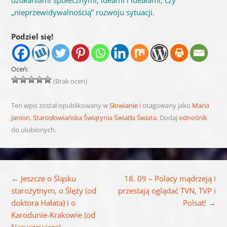
„nieprzewidywalnością” rozwoju sytuacji.
Podziel się!
Oceń:
(Brak ocen)
Ten wpis został opublikowany w
Słowianie
i otagowany jako
Maria
Janion
,
Starosłowiańska Świątynia Światła Świata
. Dodaj
odnośnik
do ulubionych.
Nawigacja wpisu
←
Jeszcze o Śląsku
18. 09 – Polacy mądrzeją i
starożytnym, o Ślęży (od
przestają oglądać TVN, TVP i
doktora Hałata) i o
Polsat!
→
Karodunie-Krakowie (od
Naruszewicza)