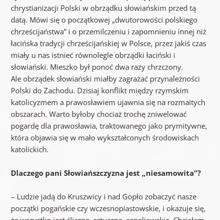
chrystianizacji Polski w obrządku słowiańskim przed tą
datą. Mówi się o początkowej „dwutorowości polskiego
chrześcijaństwa” i o przemilczeniu i zapomnieniu innej niż
łacińska tradycji chrześcijańskiej w Polsce, przez jakiś czas
miały u nas istnieć równolegle obrządki łaciński i
słowiański. Mieszko był ponoć dwa razy chrzczony.
Ale obrządek słowiański miałby zagrażać przynależności
Polski do Zachodu. Dzisiaj konflikt między rzymskim
katolicyzmem a prawosławiem ujawnia się na rozmaitych
obszarach. Warto byłoby chociaż trochę zniwelować
pogardę dla prawosławia, traktowanego jako prymitywne,
która objawia się w mało wykształconych środowiskach
katolickich.
Dlaczego pani Słowiańszczyzna jest „niesamowita”?
– Ludzie jadą do Kruszwicy i nad Gopło zobaczyć nasze
początki pogańskie czy wczesnopiastowskie, i okazuje się,
że wszystko jest śliczne, sztuczne, cepeliowskie. Chciałam