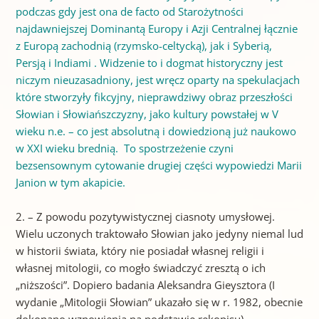
podczas gdy jest ona de facto od Starożytności
najdawniejszej Dominantą Europy i Azji Centralnej łącznie
z Europą zachodnią (rzymsko-celtycką), jak i Syberią,
Persją i Indiami . Widzenie to i dogmat historyczny jest
niczym nieuzasadniony, jest wręcz oparty na spekulacjach
które stworzyły fikcyjny, nieprawdziwy obraz przeszłości
Słowian i Słowiańszczyzny, jako kultury powstałej w V
wieku n.e. – co jest absolutną i dowiedzioną już naukowo
w XXI wieku brednią. To spostrzeżenie czyni
bezsensownym cytowanie drugiej części wypowiedzi Marii
Janion w tym akapicie.
2. – Z powodu pozytywistycznej ciasnoty umysłowej.
Wielu uczonych traktowało Słowian jako jedyny niemal lud
w historii świata, który nie posiadał własnej religii i
własnej mitologii, co mogło świadczyć zresztą o ich
„niższości”. Dopiero badania Aleksandra Gieysztora (I
wydanie „Mitologii Słowian” ukazało się w r. 1982, obecnie
dokonano wznowienia na podstawie rękopisu)