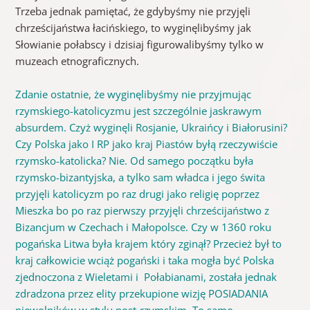
Trzeba jednak pamiętać, że gdybyśmy nie przyjęli
chrześcijaństwa łacińskiego, to wyginęlibyśmy jak
Słowianie połabscy i dzisiaj figurowalibyśmy tylko w
muzeach etnograficznych.
Zdanie ostatnie, że wyginęlibyśmy nie przyjmując
rzymskiego-katolicyzmu jest szczególnie jaskrawym
absurdem. Czyż wyginęli Rosjanie, Ukraińcy i Białorusini?
Czy Polska jako I RP jako kraj Piastów byłą rzeczywiście
rzymsko-katolicka? Nie. Od samego początku była
rzymsko-bizantyjska, a tylko sam władca i jego świta
przyjęli katolicyzm po raz drugi jako religię poprzez
Mieszka bo po raz pierwszy przyjęli chrześcijaństwo z
Bizancjum w Czechach i Małopolsce. Czy w 1360 roku
pogańska Litwa była krajem który zginął? Przecież był to
kraj całkowicie wciąż pogański i taka mogła być Polska
zjednoczona z Wieletami i Połabianami, została jednak
zdradzona przez elity przekupione wizję POSIADANIA
niewolników w stylu post-rzymskim. To samo