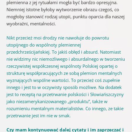
plemienna z jej rytuałami mogła być bardzo opresyjna.
Niemniej istotne byłoby wytworzenie obrazu czegoś, co
mogłoby stanowić rodzaj utopii, punktu oparcia dla naszej
wyobraźni, mentalności.
Nikt przecież moi drodzy nie nawołuje do powrotu
utopijnego do wspólnoty plemiennej
przedchrześcijańskiej. To jakiś obłęd i absurd. Natomiast
nie widzimy nic niemożliwego i absurdalnego w tworzeniu
rzeczywistej współczesnej wspólnoty Polskiej opartej o
strukturę współpracujących ze sobą plemion mentalnych
wyznających wspólne wartości. To przecież coś zupełnie
innego i jest to w oczywisty sposób możliwe. Na dodatek
jest to receptą na przetrwanie polskości i Słowiańszczyzny
jako niezamerykanizowanego „produktu”, także w
rozumieniu mentalnym materialistów. Co innego, ze takie
przetrwanie jest im nie w smak.
Czy mam kontynuować dalej cytaty i im zaprzeczać i