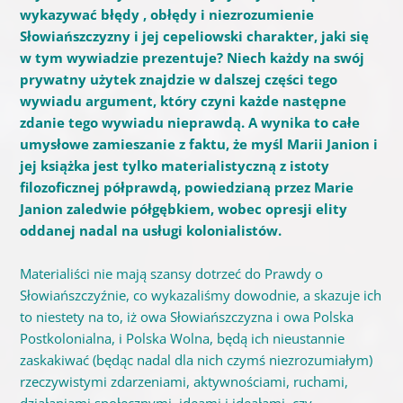
wykazywać błędy , obłędy i niezrozumienie
Słowiańszczyzny i jej cepeliowski charakter, jaki się
w tym wywiadzie prezentuje? Niech każdy na swój
prywatny użytek znajdzie w dalszej części tego
wywiadu argument, który czyni każde następne
zdanie tego wywiadu nieprawdą. A wynika to całe
umysłowe zamieszanie z faktu, że myśl Marii Janion i
jej książka jest tylko materialistyczną z istoty
filozoficznej półprawdą, powiedzianą przez Marie
Janion zaledwie półgębkiem, wobec opresji elity
oddanej nadal na usługi kolonialistów.
Materialiści nie mają szansy dotrzeć do Prawdy o
Słowiańszczyźnie, co wykazaliśmy dowodnie, a skazuje ich
to niestety na to, iż owa Słowiańszczyzna i owa Polska
Postkolonialna, i Polska Wolna, będą ich nieustannie
zaskakiwać (będąc nadal dla nich czymś niezrozumiałym)
rzeczywistymi zdarzeniami, aktywnościami, ruchami,
działaniami społecznymi, ideami i ideałami, czy