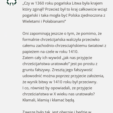
„Czy w 1360 roku pogańska Litwa była krajem
który zginął? Przecież był to kraj całkowicie wciąż
pogański i taka mogła być Polska zjednoczona z
Wieletami i Połabianami”
Oni zapominają jeszcze o tym, że pomimo, że
formalnie chrześcijańska walczyła przeciwko
całemu zachodnio-chrzesciajńskiemu światowi z
papieżem na czele w roku 1410.
Zatem cały ich wywód „jak nas przyjęcie
chrześcijaństwa uratowało” jest po prostu z
gruntu fałszywy. Zresztą jego fałszywość
udowodnić można poprzez przyjecie założenia,
że wynik bitwy w 1410 roku był przeciwny.
I co, również by opowiadali, ze przyjęcie
chrześciaństwa w X wieku nas uratowało?
Kłamali, kłamią i kłamać będą.
Zawsze było tak, jest obecnie i będzie w