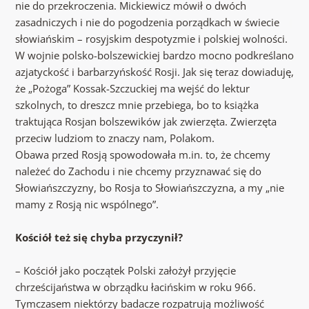
nie do przekroczenia. Mickiewicz mówił o dwóch
zasadniczych i nie do pogodzenia porządkach w świecie
słowiańskim – rosyjskim despotyzmie i polskiej wolności.
W wojnie polsko-bolszewickiej bardzo mocno podkreślano
azjatyckość i barbarzyńskość Rosji. Jak się teraz dowiaduję,
że „Pożoga” Kossak-Szczuckiej ma wejść do lektur
szkolnych, to dreszcz mnie przebiega, bo to książka
traktująca Rosjan bolszewików jak zwierzęta. Zwierzęta
przeciw ludziom to znaczy nam, Polakom.
Obawa przed Rosją spowodowała m.in. to, że chcemy
należeć do Zachodu i nie chcemy przyznawać się do
Słowiańszczyzny, bo Rosja to Słowiańszczyzna, a my „nie
mamy z Rosją nic wspólnego”.
Kościół też się chyba przyczynił?
– Kościół jako początek Polski założył przyjęcie
chrześcijaństwa w obrządku łacińskim w roku 966.
Tymczasem niektórzy badacze rozpatrują możliwość