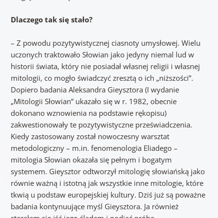
Dlaczego tak się stało?
– Z powodu pozytywistycznej ciasnoty umysłowej. Wielu
uczonych traktowało Słowian jako jedyny niemal lud w
historii świata, który nie posiadał własnej religii i własnej
mitologii, co mogło świadczyć zresztą o ich „niższości”.
Dopiero badania Aleksandra Gieysztora (I wydanie
„Mitologii Słowian” ukazało się w r. 1982, obecnie
dokonano wznowienia na podstawie rękopisu)
zakwestionowały te pozytywistyczne przeświadczenia.
Kiedy zastosowany został nowoczesny warsztat
metodologiczny – m.in. fenomenologia Eliadego –
mitologia Słowian okazała się pełnym i bogatym
systemem. Gieysztor odtworzył mitologię słowiańską jako
równie ważną i istotną jak wszystkie inne mitologie, które
tkwią u podstaw europejskiej kultury. Dziś już są poważne
badania kontynuujące myśl Gieysztora. Ja również
starałam się iść jego śladem i podjąć próbę