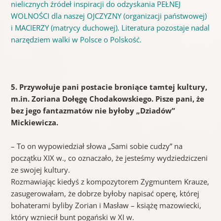
nielicznych źródeł inspiracji do odzyskania PEŁNEJ
WOLNOŚCI dla naszej OJCZYZNY (organizacji państwowej)
i MACIERZY (matrycy duchowej). Literatura pozostaje nadal
narzędziem walki w Polsce o Polskość.
5. Przywołuje pani postacie broniące tamtej kultury,
m.in. Zoriana Dołęgę Chodakowskiego. Pisze pani, że
bez jego fantazmatów nie byłoby „Dziadów”
Mickiewicza.
– To on wypowiedział słowa „Sami sobie cudzy” na
początku XIX w., co oznaczało, że jesteśmy wydziedziczeni
ze swojej kultury.
Rozmawiając kiedyś z kompozytorem Zygmuntem Krauze,
zasugerowałam, że dobrze byłoby napisać operę, której
bohaterami byliby Zorian i Masław – książę mazowiecki,
który wzniecił bunt pogański w XI w.