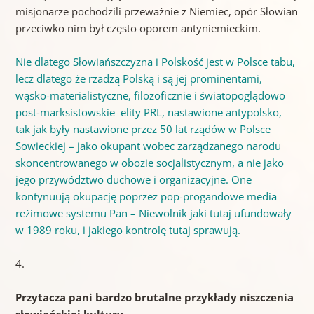
misjonarze pochodzili przeważnie z Niemiec, opór Słowian
przeciwko nim był często oporem antyniemieckim.
Nie dlatego Słowiańszczyzna i Polskość jest w Polsce tabu,
lecz dlatego że rzadzą Polską i są jej prominentami,
wąsko-materialistyczne, filozoficznie i światopoglądowo
post-marksistowskie elity PRL, nastawione antypolsko,
tak jak były nastawione przez 50 lat rządów w Polsce
Sowieckiej – jako okupant wobec zarządzanego narodu
skoncentrowanego w obozie socjalistycznym, a nie jako
jego przywództwo duchowe i organizacyjne. One
kontynuują okupację poprzez pop-progandowe media
reżimowe systemu Pan – Niewolnik jaki tutaj ufundowały
w 1989 roku, i jakiego kontrolę tutaj sprawują.
4.
Przytacza pani bardzo brutalne przykłady niszczenia
słowiańskiej kultury.