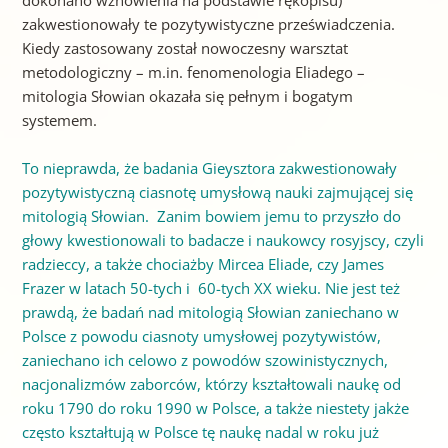
zakwestionowały te pozytywistyczne przeświadczenia.
Kiedy zastosowany został nowoczesny warsztat
metodologiczny – m.in. fenomenologia Eliadego –
mitologia Słowian okazała się pełnym i bogatym
systemem.
To nieprawda, że badania Gieysztora zakwestionowały
pozytywistyczną ciasnotę umysłową nauki zajmującej się
mitologią Słowian. Zanim bowiem jemu to przyszło do
głowy kwestionowali to badacze i naukowcy rosyjscy, czyli
radzieccy, a także chociażby Mircea Eliade, czy James
Frazer w latach 50-tych i 60-tych XX wieku. Nie jest też
prawdą, że badań nad mitologią Słowian zaniechano w
Polsce z powodu ciasnoty umysłowej pozytywistów,
zaniechano ich celowo z powodów szowinistycznych,
nacjonalizmów zaborców, którzy kształtowali naukę od
roku 1790 do roku 1990 w Polsce, a także niestety jakże
często kształtują w Polsce tę naukę nadal w roku już