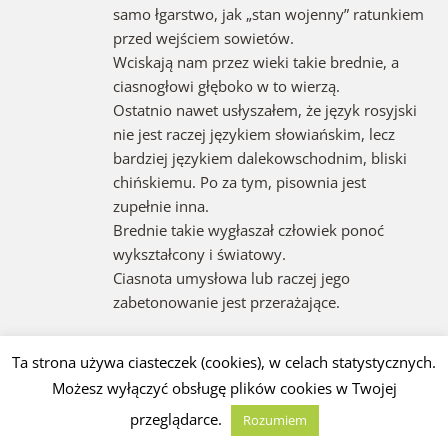
samo łgarstwo, jak „stan wojenny” ratunkiem
przed wejściem sowietów.
Wciskają nam przez wieki takie brednie, a
ciasnogłowi głęboko w to wierzą.
Ostatnio nawet usłyszałem, że język rosyjski
nie jest raczej językiem słowiańskim, lecz
bardziej językiem dalekowschodnim, bliski
chińskiemu. Po za tym, pisownia jest
zupełnie inna.
Brednie takie wygłaszał człowiek ponoć
wykształcony i światowy.
Ciasnota umysłowa lub raczej jego
zabetonowanie jest przerażające.
A propos cepeliady słowiańskiej.
Ta strona używa ciasteczek (cookies), w celach statystycznych.
27 lipca odwiedziłem Festiwal Wikingów i
Możesz wyłączyć obsługę plików cookies w Twojej
Słowian w Wolinie.
przeglądarce.
Rozumiem
Chwała organizatorom za popularyzację
kultury słowiańskiej, jednak w beczce miodu