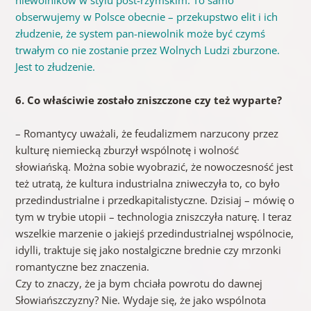
obserwujemy w Polsce obecnie – przekupstwo elit i ich
złudzenie, że system pan-niewolnik może być czymś
trwałym co nie zostanie przez Wolnych Ludzi zburzone.
Jest to złudzenie.
6. Co właściwie zostało zniszczone czy też wyparte?
– Romantycy uważali, że feudalizmem narzucony przez
kulturę niemiecką zburzył wspólnotę i wolność
słowiańską. Można sobie wyobrazić, że nowoczesność jest
też utratą, że kultura industrialna zniweczyła to, co było
przedindustrialne i przedkapitalistyczne. Dzisiaj – mówię o
tym w trybie utopii – technologia zniszczyła naturę. I teraz
wszelkie marzenie o jakiejś przedindustrialnej wspólnocie,
idylli, traktuje się jako nostalgiczne brednie czy mrzonki
romantyczne bez znaczenia.
Czy to znaczy, że ja bym chciała powrotu do dawnej
Słowiańszczyzny? Nie. Wydaje się, że jako wspólnota