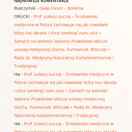
NAJNOWSZE KOMENTARZE
Białczyński
-
Deep Forest – Bohème
ORLICKI
-
Prof. Łukasz Łuczaj – Środowisko
medyczne w Polsce zachowuje się jak nowotwór
który nas okrada i chce zamknąć nam usta +
Zamach na wolność wyboru! Prawdziwe oblicze
ustawy medycznej (Socha, Furmaniuk, Witczak) +
Rada ds. Medycyny Naturalnej Komplementarnej i
Tradycyjnej
Hw
-
Prof. Łukasz Łuczaj – Środowisko medyczne w
Polsce zachowuje się jak nowotwór który nas okrada
i chce zamknąć nam usta + Zamach na wolność
wyboru! Prawdziwe oblicze ustawy medycznej
(Socha, Furmaniuk, Witczak) + Rada ds. Medycyny
Naturalnej Komplementarnej i Tradycyjnej
Hw
-
Prof. Łukasz Łuczaj – Środowisko medyczne w
Polsce zachowuje się jak nowotwór który nas okrada