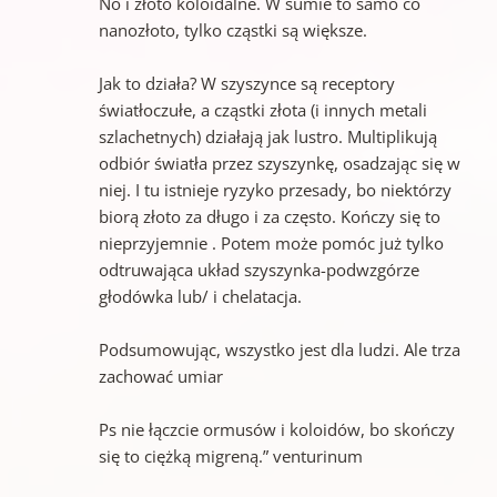
No i złoto koloidalne. W sumie to samo co
nanozłoto, tylko cząstki są większe.
Jak to działa? W szyszynce są receptory
światłoczułe, a cząstki złota (i innych metali
szlachetnych) działają jak lustro. Multiplikują
odbiór światła przez szyszynkę, osadzając się w
niej. I tu istnieje ryzyko przesady, bo niektórzy
biorą złoto za długo i za często. Kończy się to
nieprzyjemnie . Potem może pomóc już tylko
odtruwająca układ szyszynka-podwzgórze
głodówka lub/ i chelatacja.
Podsumowując, wszystko jest dla ludzi. Ale trza
zachować umiar
Ps nie łączcie ormusów i koloidów, bo skończy
się to ciężką migreną.” venturinum