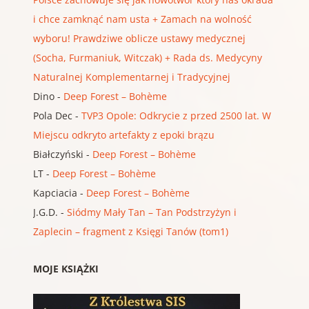
i chce zamknąć nam usta + Zamach na wolność
wyboru! Prawdziwe oblicze ustawy medycznej
(Socha, Furmaniuk, Witczak) + Rada ds. Medycyny
Naturalnej Komplementarnej i Tradycyjnej
Dino
-
Deep Forest – Bohème
Pola Dec
-
TVP3 Opole: Odkrycie z przed 2500 lat. W
Miejscu odkryto artefakty z epoki brązu
Białczyński
-
Deep Forest – Bohème
LT
-
Deep Forest – Bohème
Kapciacia
-
Deep Forest – Bohème
J.G.D.
-
Siódmy Mały Tan – Tan Podstrzyżyn i
Zaplecin – fragment z Księgi Tanów (tom1)
MOJE KSIĄŻKI