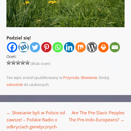
Podziel się!
Oceń:
(Brak ocen)
Ten wpis został opublikowany w
Przyroda
,
Słowianie
. Dodaj
odnośnik
do ulubionych.
Nawigacja wpisu
←
Słowianie byli w Polsce od
Are The Pre-Slavic Peoples
zawsze! – Polskie Radio o
The Pre-Indo-Europeans?
→
odkryciach genetycznych