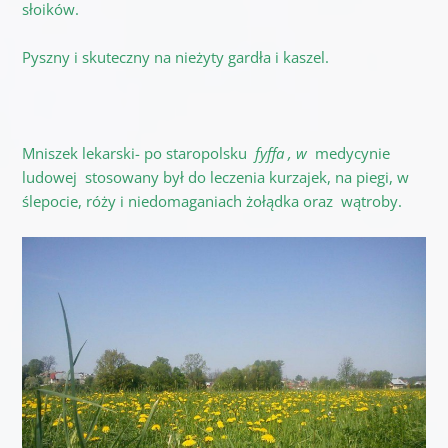
słoików.
Pyszny i skuteczny na nieżyty gardła i kaszel.
Mniszek lekarski- po staropolsku
fyffa , w
medycynie
ludowej stosowany był do leczenia kurzajek, na piegi, w
ślepocie, róży i niedomaganiach żołądka oraz wątroby.