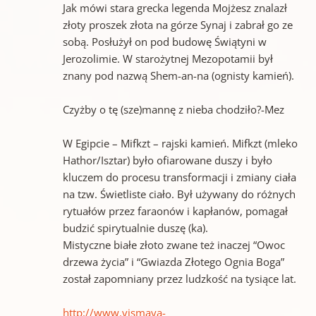
Jak mówi stara grecka legenda Mojżesz znalazł
złoty proszek złota na górze Synaj i zabrał go ze
sobą. Posłużył on pod budowę Świątyni w
Jerozolimie. W starożytnej Mezopotamii był
znany pod nazwą Shem-an-na (ognisty kamień).
Czyżby o tę (sze)mannę z nieba chodziło?-Mez
W Egipcie – Mifkzt – rajski kamień. Mifkzt (mleko
Hathor/Isztar) było ofiarowane duszy i było
kluczem do procesu transformacji i zmiany ciała
na tzw. Świetliste ciało. Był używany do różnych
rytuałów przez faraonów i kapłanów, pomagał
budzić spirytualnie duszę (ka).
Mistyczne białe złoto zwane też inaczej “Owoc
drzewa życia” i “Gwiazda Złotego Ognia Boga”
został zapomniany przez ludzkość na tysiące lat.
http://www.vismaya-