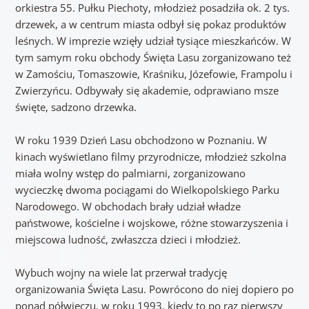
orkiestra 55. Pułku Piechoty, młodzież posadziła ok. 2 tys.
drzewek, a w centrum miasta odbył się pokaz produktów
leśnych. W imprezie wzięły udział tysiące mieszkańców. W
tym samym roku obchody Święta Lasu zorganizowano też
w Zamościu, Tomaszowie, Kraśniku, Józefowie, Frampolu i
Zwierzyńcu. Odbywały się akademie, odprawiano msze
święte, sadzono drzewka.
W roku 1939 Dzień Lasu obchodzono w Poznaniu. W
kinach wyświetlano filmy przyrodnicze, młodzież szkolna
miała wolny wstęp do palmiarni, zorganizowano
wycieczkę dwoma pociągami do Wielkopolskiego Parku
Narodowego. W obchodach brały udział władze
państwowe, kościelne i wojskowe, różne stowarzyszenia i
miejscowa ludność, zwłaszcza dzieci i młodzież.
Wybuch wojny na wiele lat przerwał tradycję
organizowania Święta Lasu. Powrócono do niej dopiero po
ponad półwieczu, w roku 1993, kiedy to po raz pierwszy