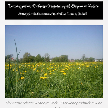
Słoneczne Mlecze w Starym Parku Czerwonoprądnickim – na