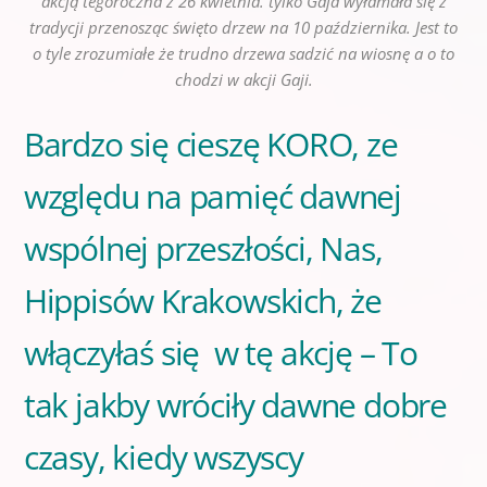
akcją tegoroczna z 26 kwietnia. tylko Gaja wyłamała się z
tradycji przenosząc święto drzew na 10 października. Jest to
o tyle zrozumiałe że trudno drzewa sadzić na wiosnę a o to
chodzi w akcji Gaji.
Bardzo się cieszę KORO, ze
względu na pamięć dawnej
wspólnej przeszłości, Nas,
Hippisów Krakowskich, że
włączyłaś się w tę akcję – To
tak jakby wróciły dawne dobre
czasy, kiedy wszyscy