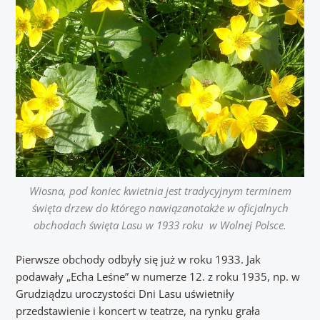
Wiosna, pod koniec kwietnia jest tradycyjnym terminem
święta drzew do którego nawiązanotakże w oficjalnych
obchodach święta Lasu w 1933 roku w Wolnej Polsce.
Pierwsze obchody odbyły się już w roku 1933. Jak
podawały „Echa Leśne” w numerze 12. z roku 1935, np. w
Grudziądzu uroczystości Dni Lasu uświetniły
przedstawienie i koncert w teatrze, na rynku grała