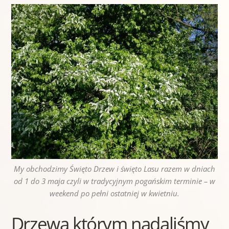
My obchodzimy Święto Drzew i święto Lasu razem w dniach
od 1 do 3 maja czyli w tradycyjnym pogańskim terminie – w
weekend po pełni ostatniej w kwietniu.
Drzewa którym nadaliśmy