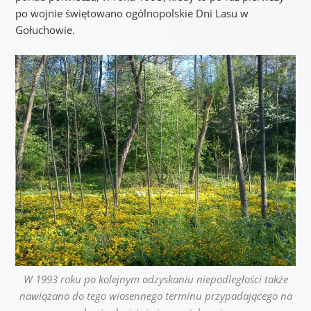
po wojnie świętowano ogólnopolskie Dni Lasu w
Gołuchowie.
W 1993 roku po kolejnym odzyskaniu niepodległości także
nawiązano do tego wiosennego terminu przypadającego na