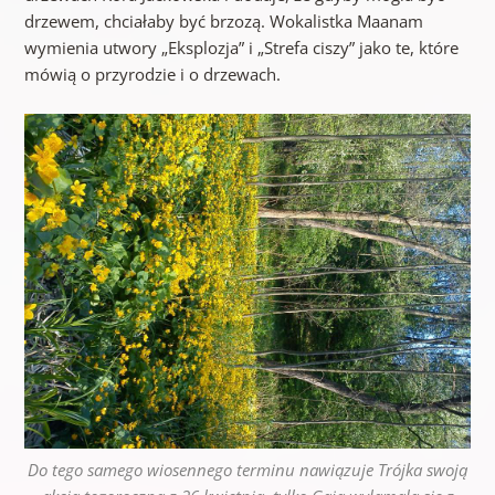
drzewem, chciałaby być brzozą. Wokalistka Maanam
wymienia utwory „Eksplozja” i „Strefa ciszy” jako te, które
mówią o przyrodzie i o drzewach.
Do tego samego wiosennego terminu nawiązuje Trójka swoją