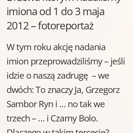
imiona od 1 do 3 maja
2012 – fotoreportaż
W tym roku akcję nadania
imion przeprowadziliśmy – jeśli
idzie o naszą zadrugę – we
dwóch: To znaczy Ja, Grzegorz
Sambor Ryn i … no tak we
trzech – … i Czarny Bolo.
Dlaczego w takim tercecie?