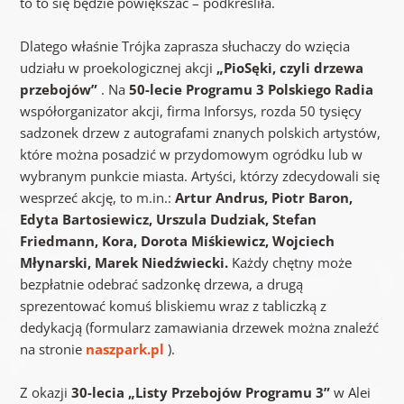
to to się będzie powiększać – podkreśliła.
Dlatego właśnie Trójka zaprasza słuchaczy do wzięcia
udziału w proekologicznej akcji
„PioSęki, czyli drzewa
przebojów”
. Na
50-lecie Programu 3 Polskiego Radia
współorganizator akcji, firma Inforsys, rozda 50 tysięcy
sadzonek drzew z autografami znanych polskich artystów,
które można posadzić w przydomowym ogródku lub w
wybranym punkcie miasta. Artyści, którzy zdecydowali się
wesprzeć akcję, to m.in.:
Artur Andrus, Piotr Baron,
Edyta Bartosiewicz, Urszula Dudziak, Stefan
Friedmann, Kora, Dorota Miśkiewicz, Wojciech
Młynarski, Marek Niedźwiecki.
Każdy chętny może
bezpłatnie odebrać sadzonkę drzewa, a drugą
sprezentować komuś bliskiemu wraz z tabliczką z
dedykacją (formularz zamawiania drzewek można znaleźć
na stronie
naszpark.pl
).
Z okazji
30-lecia „Listy Przebojów Programu 3”
w Alei