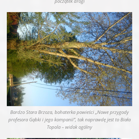
początek drogi
Bardzo Stara Brzoza, bohaterka powieści „Nowe przygody
profesora Gąbki i jego kompanii”, tak naprawdę jest to Biała
Topola – widok ogólny