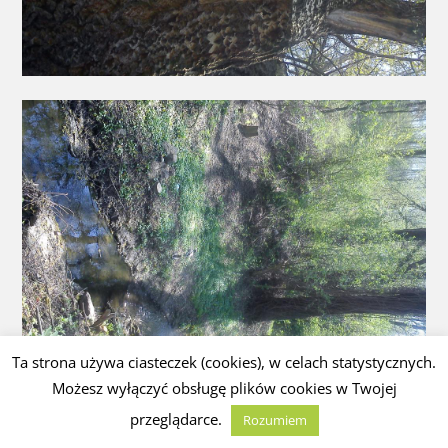
Ta strona używa ciasteczek (cookies), w celach statystycznych.
Możesz wyłączyć obsługę plików cookies w Twojej
przeglądarce.
Rozumiem
Strumień w drodze na Górę Czerwonoprądnicką – kiedyś
tryskało tutaj piękne źródło święte obudowane drewnianymi