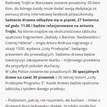
Radiowej Trójki w Warszawie zostanie posadzony 30-letni
klon, do którego każdy może dodać swoją dedykację za
pomocą strony internetowej facebook.pl/paczkomaty.
Sadzenie drzewa odbędzie się w piątek, 27 kwietnia
od godz. 11.00 i będzie relacjonowane na antenie
Trójki.
Na klonie znajdzie się okolicznościowa tabliczka
opatrzona fragmentem „Ballady o Baronie, Niedźwiedziu i
Czarnej Helenie” – singla Artura Andrusa nagranego z
okazji 1500. wydania „Listy Przebojów”, będącego
prezentem dla prowadzących. Sadzeniu drzewa będzie
towarzyszyć zakopywanie skarbu – trójkowego przesłania
dla przyszłych pokoleń słuchaczy.
W całej Polsce zostanie też posadzonych
30 specjalnych
drzew na cześć 30 piosenek
z 30-letniej historii „Listy
Przebojów Programu 3”. Każde drzewo będzie opatrzone
tabliczką z tytułem danego przeboju.
– Podziwiam, patrzę, nie rozumiem, ale kocham – mówi o
drzewach Kora Jackowska i dodaje, że gdyby mogła być