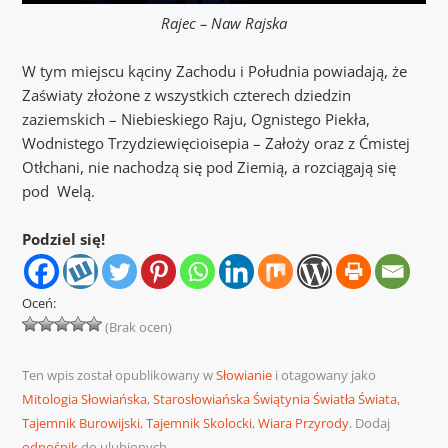
Rajec – Naw Rajska
W tym miejscu kąciny Zachodu i Południa powiadają, że
Zaświaty złożone z wszystkich czterech dziedzin
zaziemskich – Niebieskiego Raju, Ognistego Piekła,
Wodnistego Trzydziewięcioisepia – Założy oraz z Ćmistej
Otłchani, nie nachodzą się pod Ziemią, a rozciągają się
pod Welą.
Podziel się!
Oceń:
(Brak ocen)
Ten wpis został opublikowany w
Słowianie
i otagowany jako
Mitologia Słowiańska
,
Starosłowiańska Świątynia Światła Świata
,
Tajemnik Burowijski
,
Tajemnik Skolocki
,
Wiara Przyrody
. Dodaj
odnośnik
do ulubionych.