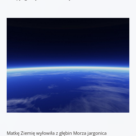
Matkę Ziemię wyłowiła z głębin Morza jargonica