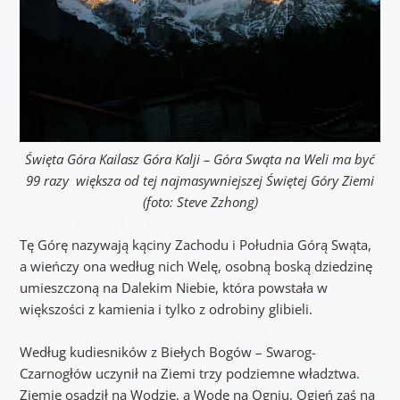
Święta Góra Kailasz Góra Kalji – Góra Swąta na Weli ma być
99 razy większa od tej najmasywniejszej Świętej Góry Ziemi
(foto: Steve Zzhong)
Tę Górę nazywają kąciny Zachodu i Południa Górą Swąta,
a wieńczy ona według nich Welę, osobną boską dziedzinę
umieszczoną na Dalekim Niebie, która powstała w
większości z kamienia i tylko z odrobiny glibieli.
Według kudiesników z Biełych Bogów – Swarog-
Czarnogłów uczynił na Ziemi trzy podziemne władztwa.
Ziemię osadził na Wodzie, a Wodę na Ogniu, Ogień zaś na