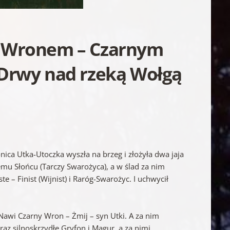
z Wronem – Czarnym
 Drwy nad rzeką Wołgą
onica Utka-Utoczka wyszła na brzeg i złożyła dwa jaja
snemu Słońcu (Tarczy Swarożyca), a w ślad za nim
e – Finist (Wijnist) i Raróg-Swarożyc. I uchwycił
Nawi Czarny Wron – Żmij – syn Utki. A za nim
az silnoskrzydłe Gryfon i Magur, a za nimi