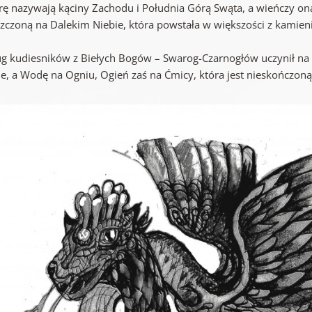
rę nazywają kąciny Zachodu i Południa Górą Swąta, a wieńczy on
czoną na Dalekim Niebie, która powstała w większości z kamienia 
g kudiesników z Biełych Bogów – Swarog-Czarnogłów uczynił na 
e, a Wodę na Ogniu, Ogień zaś na Ćmicy, która jest nieskończoną 