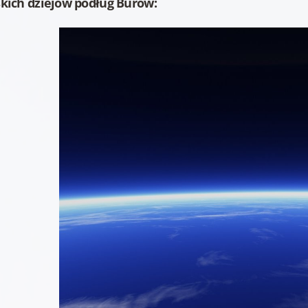
skich dziejów podług Burów: