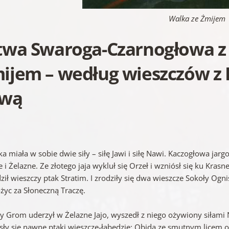
Walka ze Żmijem
twa Swaroga-Czarnogłowa 
ijem – według wieszczów z
zwą
a miała w sobie dwie siły – siłę Jawi i siłę Nawi. Kaczogłowa jarg
e i Żelazne. Ze złotego jaja wykluł się Orzeł i wzniósł się ku Kra
ił wieszczy ptak Stratim. I zrodziły się dwa wieszcze Sokoły Ognist
życ za Słoneczną Traczę.
dy Grom uderzył w Żelazne Jajo, wyszedł z niego ożywiony siłami 
sły się nawne ptaki wieszcze-łabędzie: Obida ze smutnym licem or