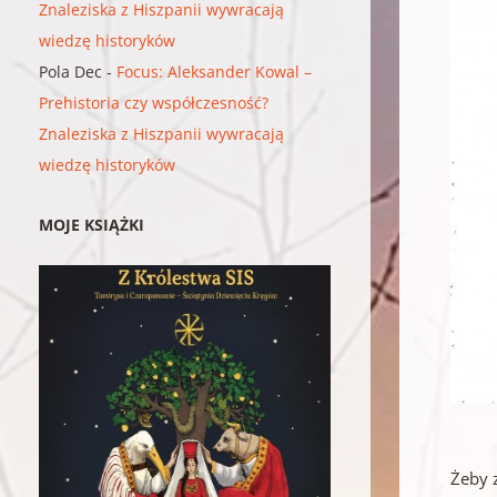
Znaleziska z Hiszpanii wywracają
wiedzę historyków
Pola Dec
-
Focus: Aleksander Kowal –
Prehistoria czy współczesność?
Znaleziska z Hiszpanii wywracają
wiedzę historyków
MOJE KSIĄŻKI
Żeby z