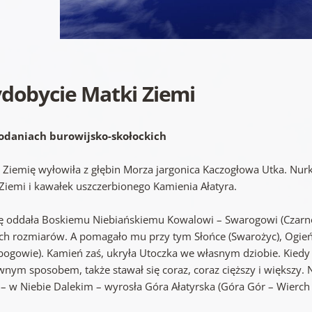
dobycie Matki Ziemi
odaniach burowijsko-skołockich
 Ziemię wyłowiła z głębin Morza jargonica Kaczogłowa Utka. Nurk
 Ziemi i kawałek uszczerbionego Kamienia Ałatyra.
ę oddała Boskiemu Niebiańskiemu Kowalowi – Swarogowi (Czarno
ich rozmiarów. A pomagało mu przy tym Słońce (Swarożyc), Ogień N
ybogowie). Kamień zaś, ukryła Utoczka we własnym dziobie. Kiedy 
wnym sposobem, także stawał się coraz, coraz cięższy i większy. 
 – w Niebie Dalekim – wyrosła Góra Ałatyrska (Góra Gór – Wierch 