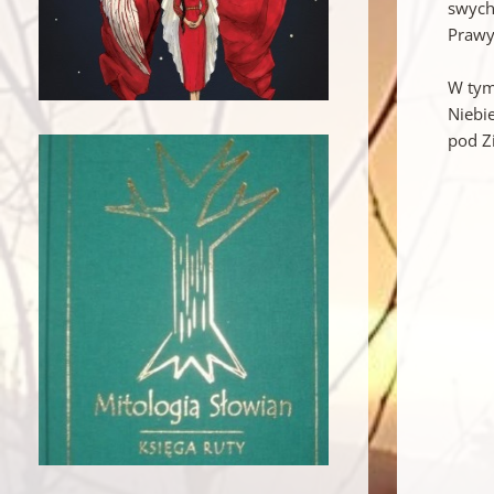
swych
Prawy
W tym
Niebie
pod Z