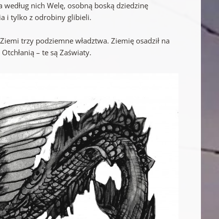
a według nich Welę, osobną boską dziedzinę
i tylko z odrobiny glibieli.
Ziemi trzy podziemne władztwa. Ziemię osadził na
Otchłanią – te są Zaświaty.