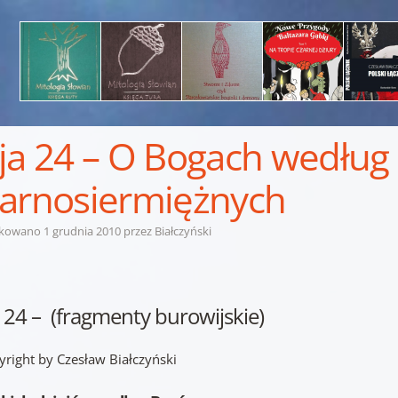
ja 24 – O Bogach według
arnosiermiężnych
ikowano
1 grudnia 2010
przez
Białczyński
 24 – (fragmenty burowijskie)
yright by Czesław Białczyński