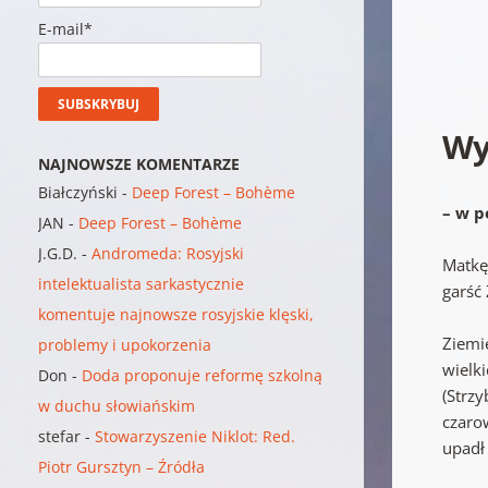
E-mail*
Wy
NAJNOWSZE KOMENTARZE
Białczyński
-
Deep Forest – Bohème
– w p
JAN
-
Deep Forest – Bohème
J.G.D.
-
Andromeda: Rosyjski
Matkę
intelektualista sarkastycznie
garść
komentuje najnowsze rosyjskie klęski,
Ziemi
problemy i upokorzenia
wielk
Don
-
Doda proponuje reformę szkolną
(Strz
w duchu słowiańskim
czaro
stefar
-
Stowarzyszenie Niklot: Red.
upadł
Piotr Gursztyn – Źródła