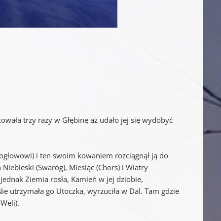
owała trzy razy w Głębinę aż udało jej się wydobyć
głowowi) i ten swoim kowaniem rozciągnął ją do
iebieski (Swaróg), Miesiąc (Chors) i Wiatry
jednak Ziemia rosła, Kamień w jej dziobie,
Nie utrzymała go Utoczka, wyrzuciła w Dal. Tam gdzie
Weli).