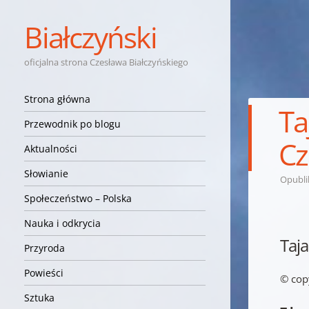
Białczyński
oficjalna strona Czesława Białczyńskiego
Nawigacja
Przejdź do treści
Strona główna
Ta
Przewodnik po blogu
Cz
Aktualności
Słowianie
Opubl
Społeczeństwo – Polska
Nauka i odkrycia
Taja
Przyroda
Powieści
© cop
Sztuka