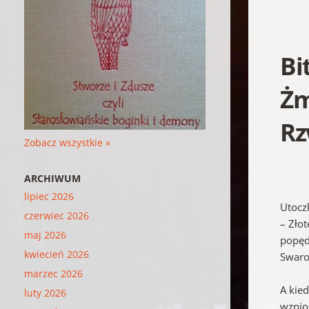
Bi
Żm
R
Zobacz wszystkie »
ARCHIWUM
lipiec 2026
Utoczk
czerwiec 2026
– Złot
maj 2026
popędz
kwiecień 2026
Swaro
marzec 2026
A kie
luty 2026
wznio