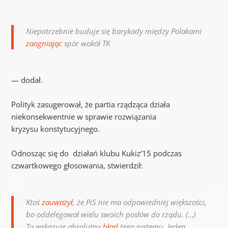
Niepotrzebnie buduje się barykady między Polakami
zaogniając
spór wokół
TK
— dodał.
Polityk zasugerował, że partia rządząca działa
niekonsekwentnie w sprawie rozwiązania
kryzysu konstytucyjnego.
Odnosząc się do działań klubu Kukiz‘15 podczas
czwartkowego głosowania, stwierdził:
Ktoś
zauważył
, że PiS nie ma odpowiedniej większości,
bo oddelegował wielu swoich posłów do rządu. (…)
To wskazuje absolutny
błąd
tego systemu. Jeden