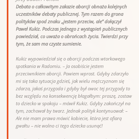
Debata o całkowitym zakazie aborcji obnaża kolejnych
uczestników debaty publicznej. Tym razem do grona
polityków spod znaku „jestem przeciw, ale” dołączył
Paweł Kukiz. Podczas jednego z wystąpień publicznych
powiedział, co uważa o obrońcach życia. Twierdzi przy
tym, że sam ma czyste sumienie.
Kukiz wypowiedział się o aborcji podczas wtorkowego
spotkania w Radomiu. –
Ja osobiście jestem
przeciwnikiem aborcji. Powiem wprost. Gdyby zdarzyło
mi się taka sytuacja gdzieś, jak wielu mężczyznom się
zdarza, jakaś przygoda i gdyby był owoc tej przygody to
bez względu na konsekwencję błagałbym: proszę, zostaw
to dziecko w spokoju
– mówił Kukiz. Gdyby zakończył na
tym, zachował by twarz. Jednak polityk kontynuował: –
Ale nie mam prawa mówić kobiecie, która jest ofiarą
gwałtu – nie wolno ci tego dziecka usunąć!