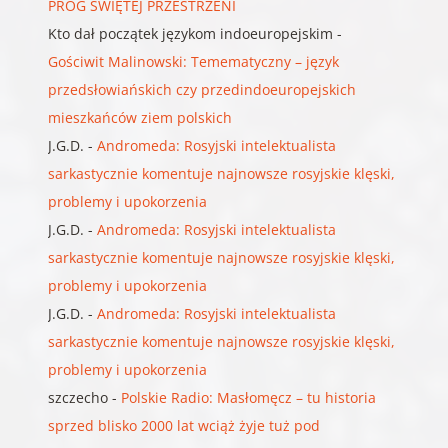
PRÓG ŚWIĘTEJ PRZESTRZENI
Kto dał początek językom indoeuropejskim
-
Gościwit Malinowski: Temematyczny – język
przedsłowiańskich czy przedindoeuropejskich
mieszkańców ziem polskich
J.G.D.
-
Andromeda: Rosyjski intelektualista
sarkastycznie komentuje najnowsze rosyjskie klęski,
problemy i upokorzenia
J.G.D.
-
Andromeda: Rosyjski intelektualista
sarkastycznie komentuje najnowsze rosyjskie klęski,
problemy i upokorzenia
J.G.D.
-
Andromeda: Rosyjski intelektualista
sarkastycznie komentuje najnowsze rosyjskie klęski,
problemy i upokorzenia
szczecho
-
Polskie Radio: Masłomęcz – tu historia
sprzed blisko 2000 lat wciąż żyje tuż pod