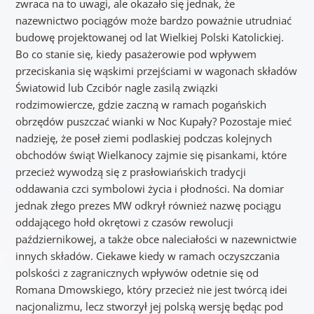
zwraca na to uwagi, ale okazało się jednak, że
nazewnictwo pociągów może bardzo poważnie utrudniać
budowę projektowanej od lat Wielkiej Polski Katolickiej.
Bo co stanie się, kiedy pasażerowie pod wpływem
przeciskania się wąskimi przejściami w wagonach składów
Światowid lub Czcibór nagle zasilą związki
rodzimowiercze, gdzie zaczną w ramach pogańskich
obrzędów puszczać wianki w Noc Kupały? Pozostaje mieć
nadzieję, że poseł ziemi podlaskiej podczas kolejnych
obchodów świąt Wielkanocy zajmie się pisankami, które
przecież wywodzą się z prasłowiańskich tradycji
oddawania czci symbolowi życia i płodności. Na domiar
jednak złego prezes MW odkrył również nazwę pociągu
oddającego hołd okrętowi z czasów rewolucji
październikowej, a także obce naleciałości w nazewnictwie
innych składów. Ciekawe kiedy w ramach oczyszczania
polskości z zagranicznych wpływów odetnie się od
Romana Dmowskiego, który przecież nie jest twórcą idei
nacjonalizmu, lecz stworzył jej polską wersję będąc pod