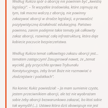
Według Kukiza spór o aborcję nie powinien być „kwestią
legislacji”. –
Te wszystkie środowiska, które zajmują się
tym, tak mocno walczą z aborcją, nie powinny
zakazywać aborcji w drodze legislacji, a prowadzić
pozytywistyczną działalność edukacyjną. Państwo
powinno, zanim podejmie takie tematy jak całkowity
zakaz aborcji, rozwinąć całą infrastrukturę, która daje
kobiecie poczucie bezpieczeństwa.
Według Kukiza temat całkowitego zakazu aborcji jest…
tematem zastępczym! Zasugerował nawet, że „temat
wyciekł, gdy przycichła sprawa Trybunału
Konstytucyjnego, żeby broń Boże nie rozmawiać o
złodziejstwie i podatkach”.
Na koniec Kukiz powiedział: –
Ja mam sumienie czyste,
jestem przeciwnikiem aborcji, ale też nie wyobrażam
sobie żeby aborcji bezwarunkowo zakazać, bo ktoś sobie
tak wymyślił (…). Ustawa która dziś obowiązuje nie jest