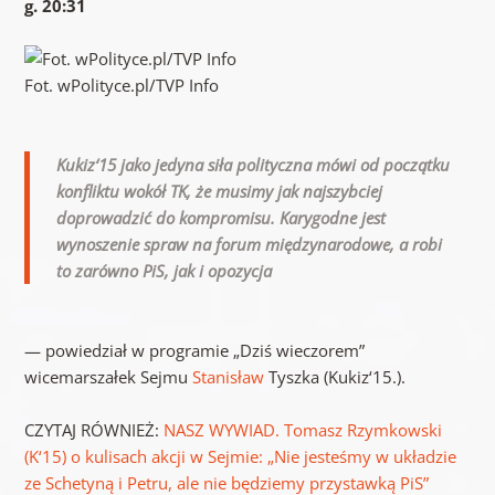
g. 20:31
Fot. wPolityce.pl/TVP Info
Kukiz‘15 jako jedyna siła polityczna mówi od początku
konfliktu wokół
TK
, że musimy jak najszybciej
doprowadzić do kompromisu. Karygodne jest
wynoszenie spraw na forum międzynarodowe, a robi
to zarówno PiS, jak i opozycja
— powiedział w programie „Dziś wieczorem”
wicemarszałek Sejmu
Stanisław
Tyszka (Kukiz‘15.).
CZYTAJ
RÓ
WNIE
Ż:
NASZ
WYWIAD
. Tomasz Rzymkowski
(K‘15) o kulisach akcji w Sejmie: „Nie jesteśmy w układzie
ze Schetyną i Petru, ale nie będziemy przystawką PiS”