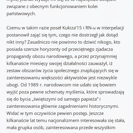
związane z obecnym funkcjonowaniem kolei
państwowych.
Czemu w takim razie poseł Kukiza’15 i RN-u w interpelacji
postanowił zająć się tym, czego nie dostrzegł jak dotąd
nikt inny? Zasadniczo nie powinno to dziwić nikogo, kto
posiada szersze horyzonty od przeciętnego zjadacza
propagandy obozu narodowego, a przez przynajmniej
kilkanaście miesięcy swojej działalności zauważył, iż
zestaw obszarów życia społecznego znajdujących się w
zainteresowaniu większości aktywistów jest niezwykle
ubogi. Od 1989 r. narodowcom nie udało się bowiem
wyjść poza pewne schematy myślenia, które sprowadzają
się do bycia „świętszymi od samego papieża” i
zainteresowania głównie zagadnieniami historycznymi.
Widać w tym oczywiście pewien postęp. Jeszcze
kilkanaście lat temu nacjonalizmem interesowała się stała,
mała grupka osób, zainteresowana przede wszystkim