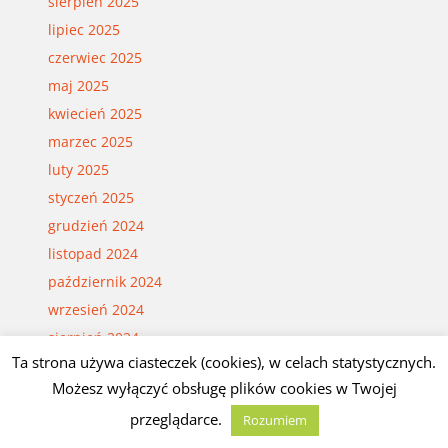
sierpień 2025
lipiec 2025
czerwiec 2025
maj 2025
kwiecień 2025
marzec 2025
luty 2025
styczeń 2025
grudzień 2024
listopad 2024
październik 2024
wrzesień 2024
sierpień 2024
Ta strona używa ciasteczek (cookies), w celach statystycznych.
lipiec 2024
Możesz wyłączyć obsługę plików cookies w Twojej
czerwiec 2024
przeglądarce.
Rozumiem
maj 2024