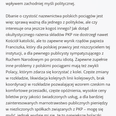
wpływem zachodniej myśli politycznej.
Dbanie o czystość nazewnictwa polskich pociągów jest
więc sprawą ważną dla jednego z polityków, ale czy
interesuje ona jeszcze kogoś innego? Jak dotąd
okultystycznego rażenia składów PKP nie dostrzegł nawet
Kościół katolicki, ale to zapewne wynik rządów papieża
Franciszka, który dla polskiej prawicy jest niszczycielem tej
instytucji, a dla pewnego publicysty sympatyzującego z
Ruchem Narodowym po prostu idiotą. Zapewne zupełnie
inne problemy z polskimi pociągami mają też zwykli
Polacy, którym zdarza się korzystać z kolei. Częste zmiany
w rozkładzie, likwidacja kolejnych linii kolejowych, brak
koordynacji w rozkładzie pozwalającej wzorem czeskim na
komfortowe przesiadki, częste opóźnienia, wysokie ceny
biletów przy jakości świadczonych usług, a dla bardziej
zainteresowanych marnotrawstwo publicznych pieniędzy
w niezliczonych spółkach związanych z PKP – mogę się
mylić, jednak wydaje mi się, że to największe bolączki