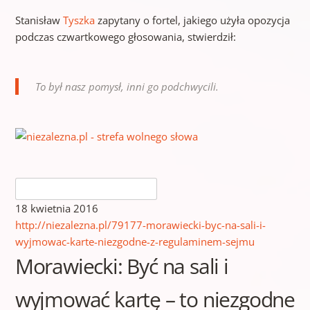
Stanisław
Tyszka
zapytany o fortel, jakiego użyła opozycja
podczas czwartkowego głosowania, stwierdził:
To był nasz pomysł, inni go podchwycili.
18 kwietnia 2016
http://niezalezna.pl/79177-morawiecki-byc-na-sali-i-
wyjmowac-karte-niezgodne-z-regulaminem-sejmu
Morawiecki: Być na sali i
wyjmować kartę – to niezgodne