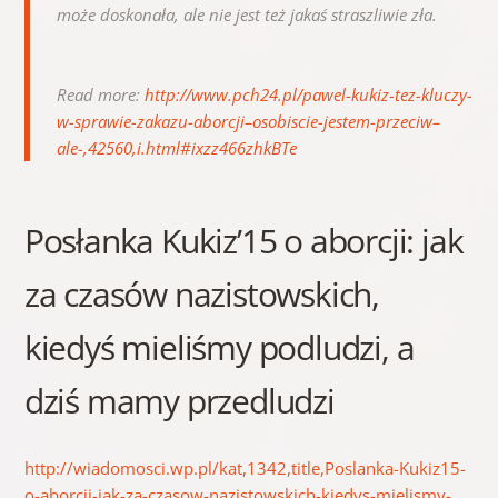
może doskonała, ale nie jest też jakaś straszliwie zła.
Read more:
http://www.pch24.pl/pawel-kukiz-tez-kluczy-
w-sprawie-zakazu-aborcji–osobiscie-jestem-przeciw–
ale-,42560,i.html#ixzz466zhkBTe
Posłanka Kukiz’15 o aborcji: jak
za czasów nazistowskich,
kiedyś mieliśmy podludzi, a
dziś mamy przedludzi
http://wiadomosci.wp.pl/kat,1342,title,Poslanka-Kukiz15-
o-aborcji-jak-za-czasow-nazistowskich-kiedys-mielismy-