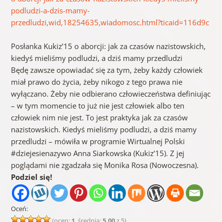
podludzi-a-dzis-mamy-
przedludzi,wid,18254635,wiadomosc.html?ticaid=116d9c
Posłanka Kukiz’15 o aborcji: jak za czasów nazistowskich,
kiedyś mieliśmy podludzi, a dziś mamy przedludzi
Będę zawsze opowiadać się za tym, żeby każdy człowiek
miał prawo do życia, żeby nikogo z tego prawa nie
wyłączano. Żeby nie odbierano człowieczeństwa definiując
– w tym momencie to już nie jest człowiek albo ten
człowiek nim nie jest. To jest praktyka jak za czasów
nazistowskich. Kiedyś mieliśmy podludzi, a dziś mamy
przedludzi – mówiła w programie Wirtualnej Polski
#dziejesienazywo Anna Siarkowska (Kukiz’15). Z jej
poglądami nie zgadzała się Monika Rosa (Nowoczesna).
Podziel się!
Oceń:
(ocen:
1
, średnia:
5,00
z 5)