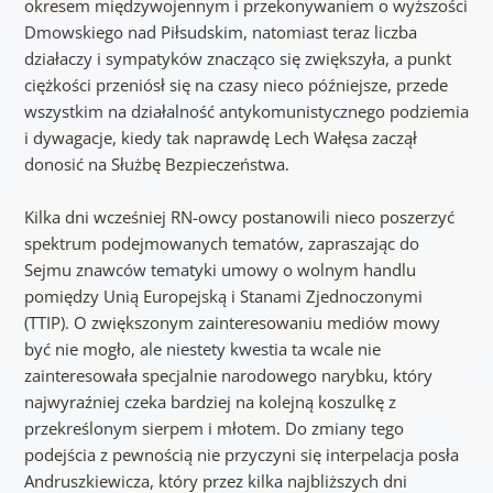
okresem międzywojennym i przekonywaniem o wyższości
Dmowskiego nad Piłsudskim, natomiast teraz liczba
działaczy i sympatyków znacząco się zwiększyła, a punkt
ciężkości przeniósł się na czasy nieco późniejsze, przede
wszystkim na działalność antykomunistycznego podziemia
i dywagacje, kiedy tak naprawdę Lech Wałęsa zaczął
donosić na Służbę Bezpieczeństwa.
Kilka dni wcześniej RN-owcy postanowili nieco poszerzyć
spektrum podejmowanych tematów, zapraszając do
Sejmu znawców tematyki umowy o wolnym handlu
pomiędzy Unią Europejską i Stanami Zjednoczonymi
(TTIP). O zwiększonym zainteresowaniu mediów mowy
być nie mogło, ale niestety kwestia ta wcale nie
zainteresowała specjalnie narodowego narybku, który
najwyraźniej czeka bardziej na kolejną koszulkę z
przekreślonym sierpem i młotem. Do zmiany tego
podejścia z pewnością nie przyczyni się interpelacja posła
Andruszkiewicza, który przez kilka najbliższych dni