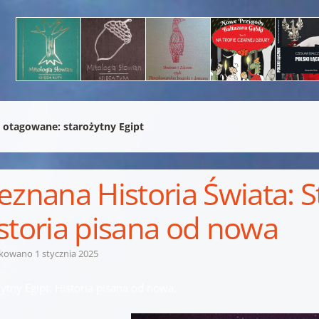
 otagowane:
starożytny Egipt
eznana Historia Świata: S
storia pisana od nowa
ikowano
1 stycznia 2025
ytny Egipt. Historia pisana od nowa.