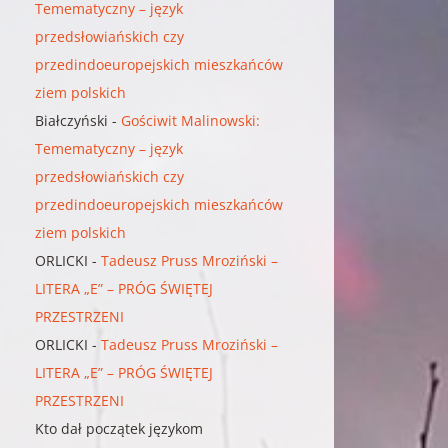
Temematyczny – język
przedsłowiańskich czy
przedindoeuropejskich mieszkańców
ziem polskich
Białczyński
-
Gościwit Malinowski:
Temematyczny – język
przedsłowiańskich czy
przedindoeuropejskich mieszkańców
ziem polskich
ORLICKI
-
Tadeusz Pruss Mroziński –
LITERA „E” – PRÓG ŚWIĘTEJ
PRZESTRZENI
ORLICKI
-
Tadeusz Pruss Mroziński –
LITERA „E” – PRÓG ŚWIĘTEJ
PRZESTRZENI
Kto dał początek językom