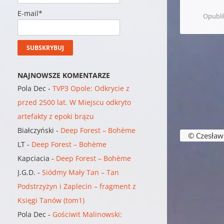
E-mail*
Opubl
NAJNOWSZE KOMENTARZE
Pola Dec
-
TVP3 Opole: Odkrycie z
przed 2500 lat. W Miejscu odkryto
artefakty z epoki brązu
Nawigacja w
Białczyński
-
Deep Forest – Bohème
© Czesław B
LT
-
Deep Forest – Bohème
Kapciacia
-
Deep Forest – Bohème
J.G.D.
-
Siódmy Mały Tan – Tan
Podstrzyżyn i Zaplecin – fragment z
Księgi Tanów (tom1)
Pola Dec
-
Gościwit Malinowski: