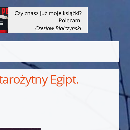
tarożytny Egipt.