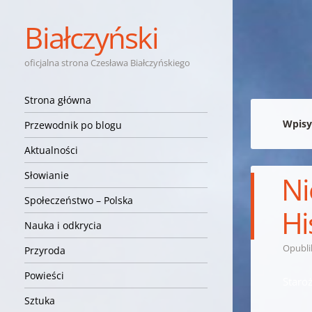
Białczyński
oficjalna strona Czesława Białczyńskiego
Nawigacja
Przejdź do treści
Strona główna
Wpisy
Przewodnik po blogu
Aktualności
Słowianie
Ni
Społeczeństwo – Polska
Hi
Nauka i odkrycia
Opubl
Przyroda
Powieści
Staroż
Sztuka