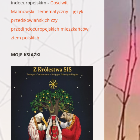
indoeuropejskim
-
Gościwit
Malinowski: Temematyczny – język
przedsłowiańskich czy
przedindoeuropejskich mieszkańców
ziem polskich
MOJE KSIĄŻKI