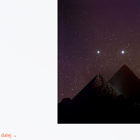
 dalej
→