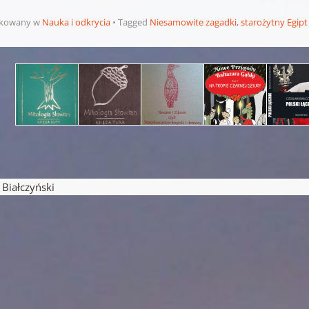
ikowany w
Nauka i odkrycia
Tagged
Niesamowite zagadki
,
starożytny Egipt
pisu
iałczyński