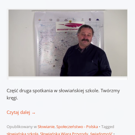
Część druga spotkania w słowiańskiej szkole. Twórzmy
kręgi.
Czytaj dalej
→
Opublikowany w
Słowianie
,
Społeczeństwo - Polska
Tagged
słowiańska szkoła
,
Słowiańska Wiara Przyrody
,
świadomość