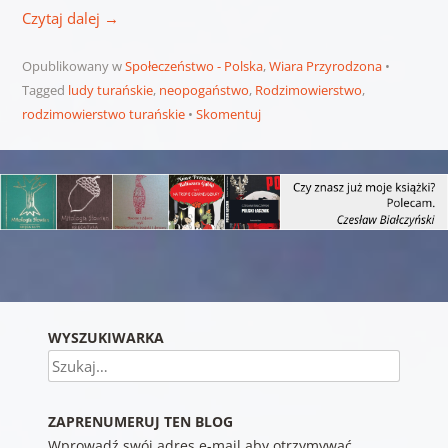
Czytaj dalej
→
Opublikowany w
Społeczeństwo - Polska
,
Wiara Przyrodzona
Tagged
ludy turańskie
,
neopogaństwo
,
Rodzimowierstwo
,
rodzimowierstwo turańskie
Skomentuj
Nawigacja wpisu
WYSZUKIWARKA
Szukaj
ZAPRENUMERUJ TEN BLOG
Wprowadź swój adres e-mail aby otrzymywać