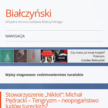
Białczyński
oficjalna strona Czesława Białczyńskiego
NAWIGACJA
Przejdź do treści
Wpisy otagowane:
rodzimowierstwo turańskie
Stowarzyszenie „Niklot”: Michał
Pędracki – Tengryzm – neopogaństwo
ludów tureckich?