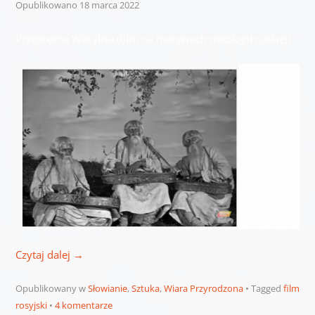
Opublikowano
18 marca 2022
Przepiękna Wasylisa (film na motywach mitologii ruskiej)
Czytaj dalej
→
Opublikowany w
Słowianie
,
Sztuka
,
Wiara Przyrodzona
Tagged
film
rosyjski
4 komentarze