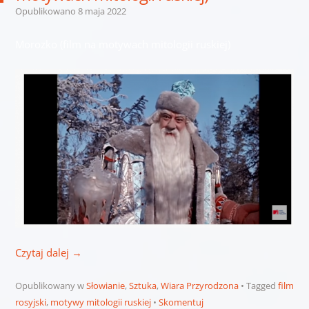
Opublikowano
8 maja 2022
Morozko (film na motywach mitologii ruskiej)
Czytaj dalej
→
Opublikowany w
Słowianie
,
Sztuka
,
Wiara Przyrodzona
Tagged
film
rosyjski
,
motywy mitologii ruskiej
Skomentuj