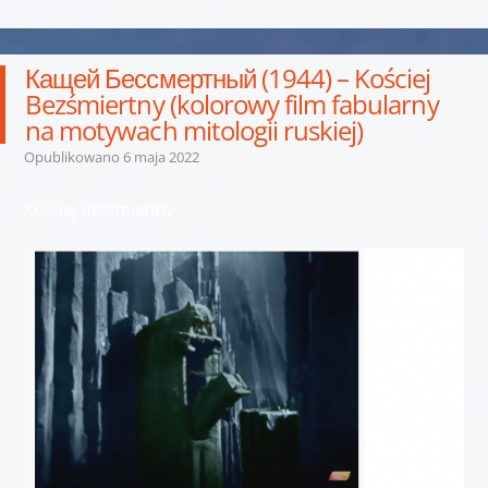
Кащей Бессмертный (1944) – Kościej
Bezśmiertny (kolorowy film fabularny
na motywach mitologii ruskiej)
Opublikowano
6 maja 2022
Kościej Bezśmiertny