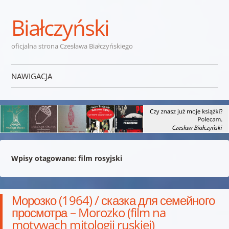
Białczyński
oficjalna strona Czesława Białczyńskiego
NAWIGACJA
Przejdź do treści
Wpisy otagowane:
film rosyjski
Морозко (1964) / сказка для семейного
просмотра – Morozko (film na
motywach mitologii ruskiej)