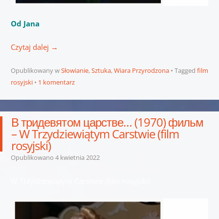
Od Jana
Czytaj dalej
→
Opublikowany w
Słowianie
,
Sztuka
,
Wiara Przyrodzona
Tagged
film
rosyjski
1 komentarz
В тридевятом царстве… (1970) фильм
– W Trzydziewiątym Carstwie (film
rosyjski)
Opublikowano
4 kwietnia 2022
W Trzydziewiątym Carstwie (film rosyjski)