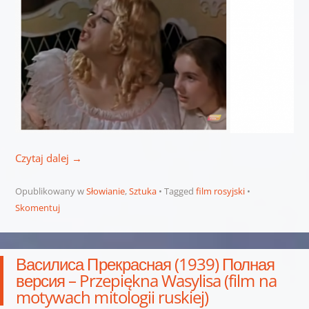
Czytaj dalej
→
Opublikowany w
Słowianie
,
Sztuka
Tagged
film rosyjski
Skomentuj
Василиса Прекрасная (1939) Полная
версия – Przepiękna Wasylisa (film na
motywach mitologii ruskiej)