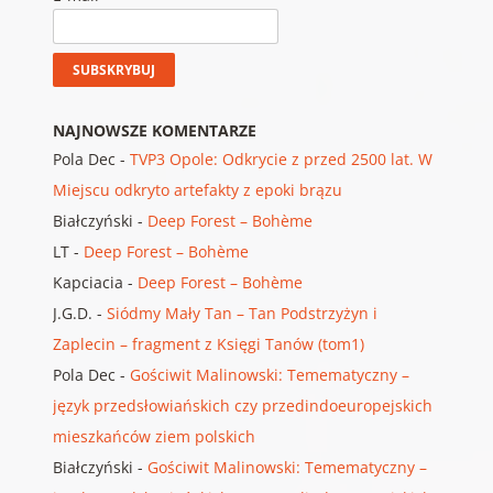
NAJNOWSZE KOMENTARZE
Pola Dec
-
TVP3 Opole: Odkrycie z przed 2500 lat. W
Miejscu odkryto artefakty z epoki brązu
Białczyński
-
Deep Forest – Bohème
LT
-
Deep Forest – Bohème
Kapciacia
-
Deep Forest – Bohème
J.G.D.
-
Siódmy Mały Tan – Tan Podstrzyżyn i
Zaplecin – fragment z Księgi Tanów (tom1)
Pola Dec
-
Gościwit Malinowski: Temematyczny –
język przedsłowiańskich czy przedindoeuropejskich
mieszkańców ziem polskich
Białczyński
-
Gościwit Malinowski: Temematyczny –