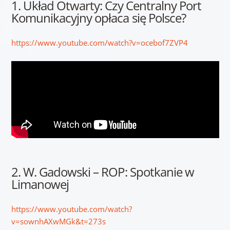
1. Układ Otwarty: Czy Centralny Port
Komunikacyjny opłaca się Polsce?
https://www.youtube.com/watch?v=ocebof7ZVP4
2. W. Gadowski – ROP: Spotkanie w
Limanowej
https://www.youtube.com/watch?
v=sownhAXwMGk&t=273s