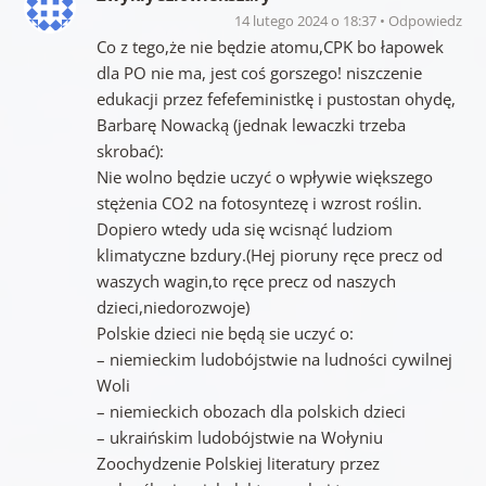
14 lutego 2024 o 18:37
Odpowiedz
Co z tego,że nie będzie atomu,CPK bo łapowek
dla PO nie ma, jest coś gorszego! niszczenie
edukacji przez fefefeministkę i pustostan ohydę,
Barbarę Nowacką (jednak lewaczki trzeba
skrobać):
Nie wolno będzie uczyć o wpływie większego
stężenia CO2 na fotosyntezę i wzrost roślin.
Dopiero wtedy uda się wcisnąć ludziom
klimatyczne bzdury.(Hej pioruny ręce precz od
waszych wagin,to ręce precz od naszych
dzieci,niedorozwoje)
Polskie dzieci nie będą sie uczyć o:
– niemieckim ludobójstwie na ludności cywilnej
Woli
– niemieckich obozach dla polskich dzieci
– ukraińskim ludobójstwie na Wołyniu
Zoochydzenie Polskiej literatury przez