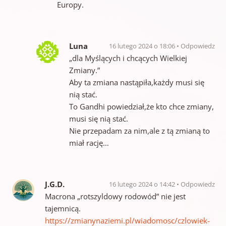
Europy.
Luna
16 lutego 2024 o 18:06
Odpowiedz
„dla Myślących i chcących Wielkiej
Zmiany.”
Aby ta zmiana nastąpiła,każdy musi się
nią stać.
To Gandhi powiedział,że kto chce zmiany,
musi się nią stać.
Nie przepadam za nim,ale z tą zmianą to
miał rację…
J.G.D.
16 lutego 2024 o 14:42
Odpowiedz
Macrona „rotszyldowy rodowód” nie jest
tajemnicą.
https://zmianynaziemi.pl/wiadomosc/czlowiek-