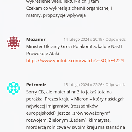
wykreślenie wielu lektur- a ch..j tam
Czekam co wykreslą z chemii organicznej i
matmy, propozycje wpływają
Mezamir
14 lutego 2024 o 20:19
Odpowiedz
Minister Ukrainy Grozi Polakom! Szkaluje Nas! I
Prowokuje Ataki
https://www.youtube.com/watch?v=SOJlrF422YI
Petromir
15 lutego 2024 o 22:26
Odpowiedz
Sorry CB, ale materiał nr 3 to jakaś totalna
porażka. Prezes kraju – Micron – który naściągał
najwięcej imigrantów (rozsadników
europejskości), jest za „zrównoważonym”
rozwojem, Zielonym „Ładem”, klimatystą,
mordercą rolnictwa w swoim kraju ma stanąć na