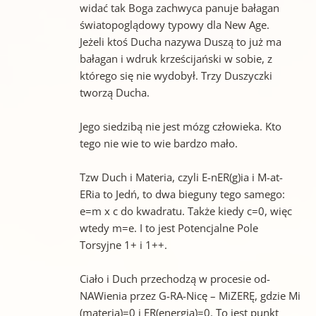
widać tak Boga zachwyca panuje bałagan
światopoglądowy typowy dla New Age.
Jeżeli ktoś Ducha nazywa Duszą to już ma
bałagan i wdruk krześcijański w sobie, z
którego się nie wydobył. Trzy Duszyczki
tworzą Ducha.
Jego siedzibą nie jest mózg człowieka. Kto
tego nie wie to wie bardzo mało.
Tzw Duch i Materia, czyli E-nER(g)ia i M-at-
ERia to Jedń, to dwa bieguny tego samego:
e=m x c do kwadratu. Także kiedy c=0, więc
wtedy m=e. I to jest Potencjalne Pole
Torsyjne 1+ i 1++.
Ciało i Duch przechodzą w procesie od-
NAWienia przez G-RA-Nicę – MiZERĘ, gdzie Mi
(materia)=0 i ER(energia)=0. To jest punkt