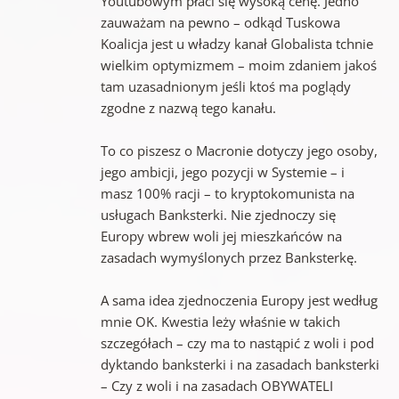
Youtubowym płaci się wysoką cenę. Jedno
zauważam na pewno – odkąd Tuskowa
Koalicja jest u władzy kanał Globalista tchnie
wielkim optymizmem – moim zdaniem jakoś
tam uzasadnionym jeśli ktoś ma poglądy
zgodne z nazwą tego kanału.
To co piszesz o Macronie dotyczy jego osoby,
jego ambicji, jego pozycji w Systemie – i
masz 100% racji – to kryptokomunista na
usługach Banksterki. Nie zjednoczy się
Europy wbrew woli jej mieszkańców na
zasadach wymyślonych przez Banksterkę.
A sama idea zjednoczenia Europy jest według
mnie OK. Kwestia leży właśnie w takich
szczegółach – czy ma to nastąpić z woli i pod
dyktando banksterki i na zasadach banksterki
– Czy z woli i na zasadach OBYWATELI