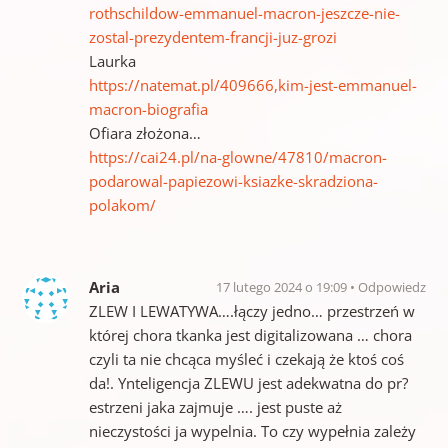
rothschildow-emmanuel-macron-jeszcze-nie-
zostal-prezydentem-francji-juz-grozi
Laurka
https://natemat.pl/409666,kim-jest-emmanuel-
macron-biografia
Ofiara złożona…
https://cai24.pl/na-glowne/47810/macron-
podarowal-papiezowi-ksiazke-skradziona-
polakom/
Aria
17 lutego 2024 o 19:09
Odpowiedz
ZLEW I LEWATYWA….łączy jedno… przestrzeń w
której chora tkanka jest digitalizowana … chora
czyli ta nie chcąca myśleć i czekają że ktoś coś
da!. Ynteligencja ZLEWU jest adekwatna do pr?
estrzeni jaka zajmuje …. jest puste aż
nieczystości ja wypelnia. To czy wypełnia zależy