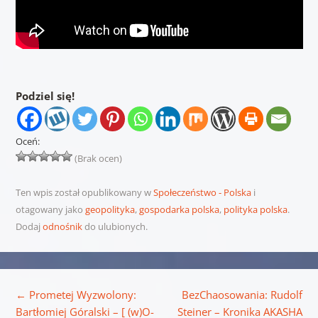
Podziel się!
Oceń:
(Brak ocen)
Ten wpis został opublikowany w
Społeczeństwo - Polska
i
otagowany jako
geopolityka
,
gospodarka polska
,
polityka polska
.
Dodaj
odnośnik
do ulubionych.
Nawigacja wpisu
←
Prometej Wyzwolony:
BezChaosowania: Rudolf
Bartłomiej Góralski – [ (w)O-
Steiner – Kronika AKASHA