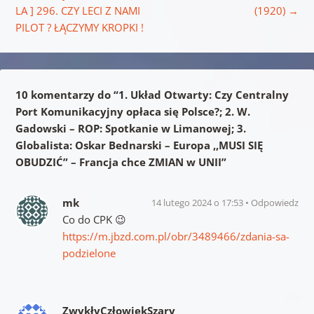
LA ] 296. CZY LECI Z NAMI
(1920)
→
PILOT ? ŁĄCZYMY KROPKI !
10 komentarzy do “
1. Układ Otwarty: Czy Centralny
Port Komunikacyjny opłaca się Polsce?; 2. W.
Gadowski – ROP: Spotkanie w Limanowej; 3.
Globalista: Oskar Bednarski – Europa ,,MUSI SIĘ
OBUDZIĆ” – Francja chce ZMIAN w UNII
”
mk
14 lutego 2024 o 17:53
Odpowiedz
Co do CPK 😉
https://m.jbzd.com.pl/obr/3489466/zdania-sa-
podzielone
ZwykłyCzłowiekSzary